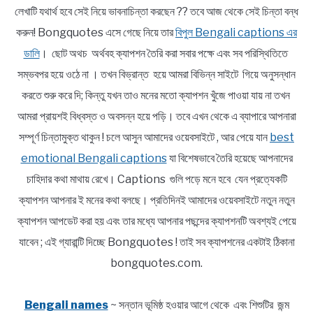
লেখাটি যথার্থ হবে সেই নিয়ে ভাবনাচিন্তা করছেন ?? তবে আজ থেকে সেই চিন্তা বন্ধ
করুন! Bongquotes এসে গেছে নিয়ে তার
বিপুল Bengali captions এর
ডালি
। ছোট অথচ অর্থবহ ক্যাপশন তৈরি করা সবার পক্ষে এবং সব পরিস্থিতিতে
সম্ভবপর হয়ে ওঠে না । তখন বিভ্রান্ত হয়ে আমরা বিভিন্ন সাইটে গিয়ে অনুসন্ধান
করতে শুরু করে দি; কিন্তু যখন তাও মনের মতো ক্যাপশন খুঁজে পাওয়া যায় না তখন
আমরা প্রায়শই বিধ্বস্ত ও অবসন্ন হয়ে পড়ি। তবে এখন থেকে এ ব্যাপারে আপনারা
সম্পূর্ণ চিন্তামুক্ত থাকুন ! চলে আসুন আমাদের ওয়েবসাইটে , আর পেয়ে যান
best
emotional Bengali captions
যা বিশেষভাবে তৈরি হয়েছে আপনাদের
চাহিদার কথা মাথায় রেখে। Captions গুলি পড়ে মনে হবে যেন প্রত্যেকটি
ক্যাপশন আপনার ই মনের কথা বলছে। প্রতিদিনই আমাদের ওয়েবসাইটে নতুন নতুন
ক্যাপশন আপডেট করা হয় এবং তার মধ্যে আপনার পছন্দের ক্যাপশনটি অবশ্যই পেয়ে
যাবেন ; এই গ্যারান্টি দিচ্ছে Bongquotes ! তাই সব ক্যাপশনের একটাই ঠিকানা
bongquotes.com.
Bengali names
~ সন্তান ভূমিষ্ঠ হওয়ার আগে থেকে এবং শিশুটির জন্ম