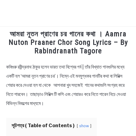
আমরা নূতন প্রাণের চর গানের কথা । Aamra
TECHNOLOGY
Nuton Praaner Chor Song Lyrics – By
Rabindranath Tagore
HEALTH & LIFESTYLE
কবিগুরু রবীন্দ্রনাথ ঠাকুর হলেন ভারত তথা বিশ্বের গর্ব | তাঁর বিখ্যাত গানগুলির মধ্যে
in
BIOGRAPHY
Bengali
একটি হল ‘আমরা নূতন প্রাণের চর’। নিম্নে এই মনমুগ্ধকর গানটির কথা বা লিরিক্স
Lyrics
শেয়ার করে দেওয়া হল যা থেকে আপনারা খুব সহজেই গানের কথাগুলি সংগ্রহ করে
EDUCATIONAL
নিতে পারবেন। তাছাড়াও লিরিক্স টি কপি এবং শেয়ারও করে নিতে পারেন নিচে দেওয়া
BENGALI WISHES
বিভিন্ন বিকল্পের মাধ্যমে।
QUOTES & CAPTIONS
সূচিপত্র ( Table of Contents )
show