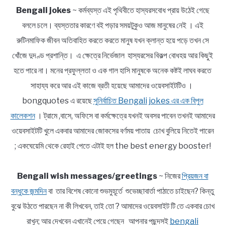
Bengali jokes
~ কর্মব্যস্ত এই পৃথিবীতে হাস্যরসবোধ প্রায় উঠেই গেছে
বললে চলে। ব্যস্ততার কারণে বই পড়ার সময়টুকুও আজ মানুষের নেই । এই
রুটিনমাফিক জীবন অতিবাহিত করতে করতে মানুষ যখন ক্লান্ত হয়ে পড়ে তখন সে
খোঁজে দুদণ্ড প্রশান্তি। এ ক্ষেত্রে নির্ভেজাল হাস্যরসের বিকল্প বোধহয় আর কিছুই
হতে পারে না। মনের প্রফুল্লতা ও এক গাল হাসি মানুষকে অনেক কষ্টই লাঘব করতে
সাহায্য করে আর এই কাজে ব্রতী হয়েছে আমাদের ওয়েবসাইটটিও ।
bongquotes এ রয়েছে
সুনির্বাচিত Bengali jokes এর এক বিপুল
কালেকশন
। ট্রামে ,বাসে, অফিসে বা কর্মক্ষেত্রে যখনই অবসর পাবেন তখনই আমাদের
ওয়েবসাইটটি খুলে একবার আমাদের জোকসের বর্ণময় পাতায় চোখ বুলিয়ে নিতেই পারেন
; একঘেয়েমি থেকে রেহাই পেতে এটাই হল the best energy booster!
Bengali wish messages/greetings
~ নিজের
প্রিয়জন বা
বন্ধুকে জন্মদিন
বা তার বিশেষ কোনো শুভমুহূর্তে শুভেচ্ছাবার্তা পাঠাতে চাইছেন? কিন্তু
বুঝে উঠতে পারছেন না কী লিখবেন, তাই তো ? আমাদের ওয়েবসাইট টি তে একবার চোখ
রাখুন; আর দেখবেন এখানেই পেয়ে গেছেন আপনার পছন্দসই
bengali