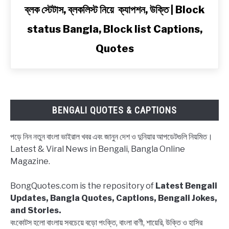
link
ব্লক স্টেটাস, ব্লকলিস্ট নিয়ে ক্যাপশন, উক্তি | Block
to
status Bangla, Block list Captions,
ব্লক
স্টেটাস,
Quotes
ব্লকলিস্ট
নিয়ে
ক্যাপশন,
উক্তি
|
BENGALI QUOTES & CAPTIONS
Block
status
পড়ে নিন নতুন বাংলা ভাইরাল খবর এবং জানুন দেশ ও দুনিয়ার আপডেটগুলি নিয়মিত।
Bangla,
Latest & Viral News in Bengali, Bangla Online
Block
Magazine.
list
Captions,
BongQuotes.com is the repository of
Latest Bengali
Quotes
Updates, Bangla Quotes, Captions, Bengali Jokes,
and Stories.
বংকোটস হলো বাংলায় সবচেয়ে বড়ো পংক্তি, বাংলা বাণী, শায়েরি, উক্তি ও হাসির