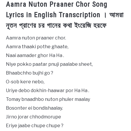
Aamra Nuton Praaner Chor Song
Lyrics in English Transcription । আমরা
নূতন প্রাণের চর গানের কথা ইংরেজি হরফে
Aamra nuton praaner chor.
Aamra thaaki pothe ghaate,
Naai aamader ghor Ha Ha .
Niye pokko paatar pnuji paalabe sheet,
Bhaabchho bujhi go ?
O-sob kere nebo,
Uriye debo dokhin-haawar por Ha Ha .
Tomay bnaadhbo nuton phuler maalay
Bosonter ei bondishaalay.
Jirno jorar chhodmorupe
Eriye jaabe chupe chupe ?