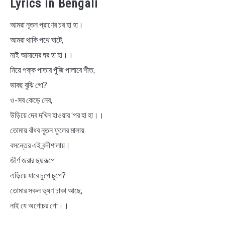
Lyrics in Bengali
আমরা নূতন প্রাণের চর হা হা।
আমরা থাকি পথে ঘাটে,
নাই আমাদের ঘর হা হা।।
নিয়ে পক্ক পাতার পুঁজি পালাবে শীত,
ভাবছ বুঝি গো?
ও-সব কেড়ে নেব,
উড়িয়ে দেব দখিন হাওয়ার ‘পর হা হা।।
তোমায় বাঁধব নূতন ফুলের মালায়
বসন্তের এই বন্দীশালায়।
জীর্ণ জরার ছদ্মরূপে
এড়িয়ে যাবে চুপে চুপে?
তোমার সকল ভূষণ ঢাকা আছে,
নাই যে অগোচর গো।।