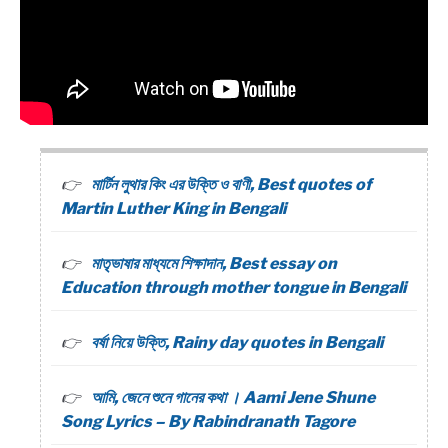
মার্টিন লুথার কিং এর উক্তি ও বাণী, Best quotes of
Martin Luther King in Bengali
মাতৃভাষার মাধ্যমে শিক্ষাদান, Best essay on
Education through mother tongue in Bengali
বর্ষা নিয়ে উক্তি, Rainy day quotes in Bengali
আমি, জেনে শুনে গানের কথা । Aami Jene Shune
Song Lyrics – By Rabindranath Tagore