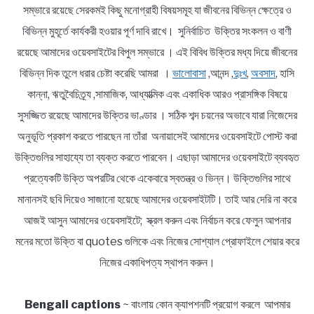
সম্ভারে রয়েছে সেরকমই কিছু মনোগ্রাহী বিষয়সমূহ যা জীবনের বিভিন্ন ক্ষেত্রে ও
বিভিন্ন মুহূর্তে কার্যকরী হওয়ার পূর্ণ দাবি রাখে। সুনির্বাচিত উক্তির সংকলন ও বাণী
রয়েছে আমাদের ওয়েবসাইটের বিপুল সম্ভারে । এই বিবিধ উক্তির মধ্য দিয়ে জীবনের
বিভিন্ন দিক তুলে ধরার চেষ্টা করেছি আমরা ।
ভালোবাসা
,আনন্দ ,
দুঃখ
,
অবসাদ
, হাসি
কান্না, ঋতুবৈচিত্র্য ,সামাজিক, আধ্যাত্মিক এবং একাধিক আরও প্রাসঙ্গিক বিষয়ে
সুসজ্জিত রয়েছে আমাদের উক্তির ভাণ্ডার । সঠিক শব্দ চয়নের অভাবে যারা নিজেদের
অনুভূতি প্রকাশ করতে পারছেন না তাঁরা অনায়াসেই আমাদের ওয়েবসাইটে পোস্ট করা
উক্তিগুলির সাহায্যে তা ব্যক্ত করতে পারবেন। এছাড়া আমাদের ওয়েবসাইটে ব্যবহৃত
প্রত্যেকটি উক্তি অপরটির থেকে একেবারে স্বতন্ত্র ও ভিন্ন। উক্তিগুলির সাথে
মানানসই ছবি দিয়েও সাজানো হয়েছে আমাদের ওয়েবসাইটটি। তাই আর দেরি না করে
আজই আসুন আমাদের ওয়েবসাইটে; স্ক্রল করুন এবং নির্বাচন করে ফেলুন আপনার
মনের মতো উক্তি বা quotes গুলিকে এবং নিজের সোশ্যাল প্রোফাইলে শেয়ার করে
নিজের একাধিপত্য স্থাপন করুন।
Bengali captions
~ বাংলায় কোন ক্যাপশনটি প্রয়োগ করলে আপমার