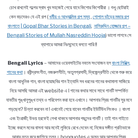
চোখ রাখলেই গল্পের স্বাদ খুব সহজেই পেয়ে যাবে কিশোর কিশোরীরা । শুধু ছোটরাই
কেন বড়দেরও যে এই গল্প (
ধর্মীয় ও আধ্যাত্মিক গল্প সমূহ
,
গোপাল ভাঁড়ের মজার গল্প
বাংলাতে | Gopal Bhar Stories in Bengali
,
নাসিরুদ্দিন হোজ্জার গল্প –
Bengali Stories of Mullah Nasreddin Hooja
) ভালো লাগবে সে
ব্যাপারে আমরা নিঃসন্দেহে বলতে পারি !!
Bengali Lyrics
– আমাদের ওয়েবসাইটের নবতম সংযোজন হল
বাংলা লিরিক্স,
গানের কথা
। রবীন্দ্রসংগীত, নজরুলগীতি, অতুলপ্রসাদী, দ্বিজেন্দ্রগীতি থেকে শুরু করে
বাংলা আধুনিক গান, বাংলা ছায়াছবির গান ইত্যাদি সব ধরনের গানের কথামালা সাজিয়ে
নিয়ে আসছি আমরা এই website এ l গানের কথার সাথে সাথে গানটি সম্পর্কিত
যাবতীয় পুঙ্খানুপুঙ্খ তথ্য ও পরিবেশন করা হবে এখানে। আপনার প্রিয় গানটির সুর মনে
পড়ছেনা? চিন্তা করবেন না ! এখানেই পেয়ে যাবেন গানটির ইউটিউব লিংকও । বাংলা
এবং ইংরাজী; উভয় হরফেই লেখা থাকবে আপনার পছন্দের গানটি। তাই গান গাইতে
ইচ্ছে করলে মনের বাসনা আর মনেই লুকিয়ে রেখে দেবেন না; নিজের সঙ্গীত প্রতিভাকে
আবার নতুন করে জাগিয়ে তুলুন। bonquotes এ অসুন আর আপনার প্রিয়