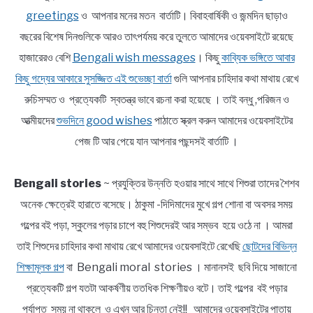
greetings
ও আপনার মনের মতন বার্তাটি। বিবাহবার্ষিকী ও জন্মদিন ছাড়াও
বছরের বিশেষ দিনগুলিকে আরও তাৎপর্যময় করে তুলতে আমাদের ওয়েবসাইটে রয়েছে
হাজারেরও বেশি
Bengali wish messages
। কিছু
কাব্যিক ভঙ্গিতে আবার
কিছু গদ্যের আকারে সুসজ্জিত এই শুভেচ্ছা বার্তা
গুলি আপনার চাহিদার কথা মাথায় রেখে
রুচিসম্মত ও প্রত্যেকটি স্বতন্ত্র ভাবে রচনা করা হয়েছে । তাই বন্ধু ,পরিজন ও
আত্মীয়দের
শুভদিনে good wishes
পাঠাতে স্ক্রল করুন আমাদের ওয়েবসাইটের
পেজ টি আর পেয়ে যান আপনার পছন্দসই বার্তাটি ।
Bengali stories
~ প্রযুক্তির উন্নতি হওয়ার সাথে সাথে শিশুরা তাদের শৈশব
অনেক ক্ষেত্রেই হারাতে বসেছে। ঠাকুমা -দিদিমাদের মুখে গল্প শোনা বা অবসর সময়
গল্পের বই পড়া, স্কুলের পড়ার চাপে বহু শিশুদেরই আর সম্ভব হয়ে ওঠে না । আমরা
তাই শিশুদের চাহিদার কথা মাথায় রেখে আমাদের ওয়েবসাইটে রেখেছি
ছোটদের বিভিন্ন
শিক্ষামূলক গল্প
বা Bengali moral stories । মানানসই ছবি দিয়ে সাজানো
প্রত্যেকটি গল্প যতটা আকর্ষণীয় ততধিক শিক্ষণীয়ও বটে। তাই গল্পের বই পড়ার
পর্যাপ্ত সময় না থাকলে ও এখন আর চিন্তা নেই!! আমাদের ওয়েবসাইটের পাতায়