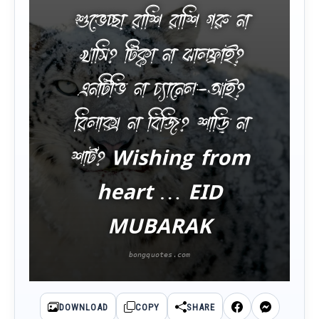
শুভেচ্ছা রাশি রাশি গরু না
খাসি? টিক্কা না ঝালফ্রাই?
এনটিভি না চ্যানেল-আই?
রিলাক্স না বিজি? শাড়ি না
শার্ট? Wishing from
heart … EID
MUBARAK
DOWNLOAD
COPY
SHARE