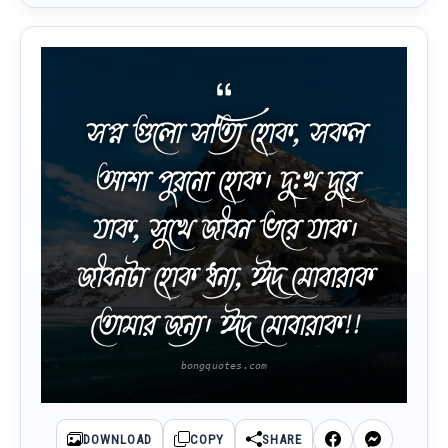
সপ্ন গুলো সত্যি হোক, সকল
আশা পুরনো হোক। দু:খ দুরে
যাক, সুখে জীবন ভরে যাক।
জীবনটা হোক ধন্য, ঈদ মোবারাক
তোমার জন্য। ঈদ মোবারাক!!
DOWNLOAD
COPY
SHARE