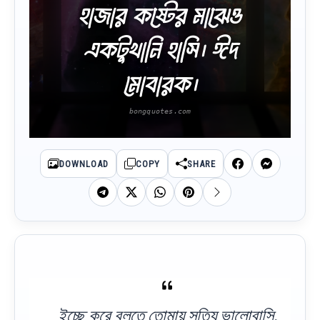
হাজার কষ্টের মাঝেও
একটুখানি হাসি। ঈদ
মোবারক।
DOWNLOAD
COPY
SHARE
ইচ্ছে করে বলতে তোমায় সত্যি ভালোবাসি,