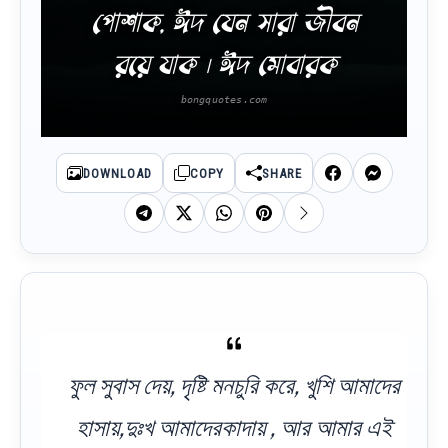
পোশাক, ঈদ যেন সারা জীবন
রয়ে যাক । ঈদ মোবারক
DOWNLOAD
COPY
SHARE
ফুল সুবাস দেয়, দৃষ্টি মনচুরি করে, খুশি আমাদের
হাসায়,দুঃখ আমাদেরকাদায় , আর আমার এই