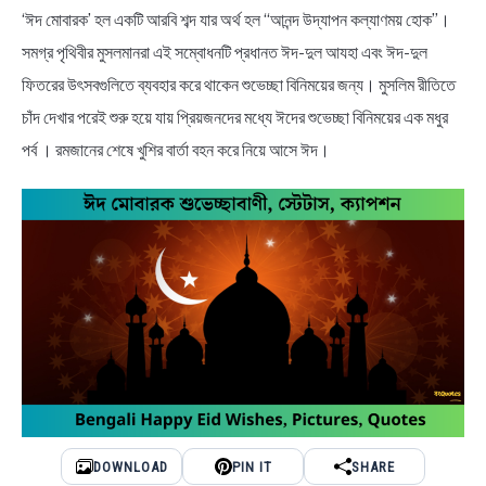
NEWS
‘ঈদ মোবারক’ হল একটি আরবি শব্দ যার অর্থ হল “আনন্দ উদ্‌যাপন কল্যাণময় হোক”।
সমগ্র পৃথিবীর মুসলমানরা এই সম্বোধনটি প্রধানত ঈদ-দুল আযহা এবং ঈদ-দুল
BENGALI LYRICS
ফিতরের উৎসবগুলিতে ব্যবহার করে থাকেন শুভেচ্ছা বিনিময়ের জন্য। মুসলিম রীতিতে
চাঁদ দেখার পরেই শুরু হয়ে যায় প্রিয়জনদের মধ্যে ঈদের শুভেচ্ছা বিনিময়ের এক মধুর
BENGALI NAMES
পর্ব । রমজানের শেষে খুশির বার্তা বহন করে নিয়ে আসে ঈদ।
BENGALI STORIES
DOWNLOAD
PIN IT
SHARE