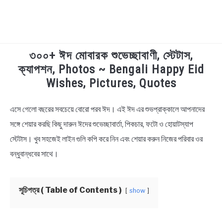
৩০০+ ঈদ মোবারক শুভেচ্ছাবাণী, স্টেটাস,
TECHNOLOGY
ক্যাপশন, Photos ~ Bengali Happy Eid
Wishes, Pictures, Quotes
HEALTH & LIFESTYLE
এসে গেলো বছরের সবচেয়ে বোরো পরব ঈদ। এই ঈদ এর শুভপ্রাক্কালে আপনাদের
in
BIOGRAPHY
Bengali
সঙ্গে শেয়ার করছি কিছু দারুন ঈদের শুভেচ্ছাবার্তা, পিকচার, ফটো ও হোয়াটস্যাপ
Status
,
Bengali
স্টেটাস। খুব সহজেই লাইন গুলি কপি করে নিন এবং শেয়ার করুন নিজের পরিবার ওর
EDUCATIONAL
Wishes
বন্ধুবান্ধবের সাথে।
BENGALI WISHES
সূচিপত্র ( Table of Contents )
show
QUOTES & CAPTIONS