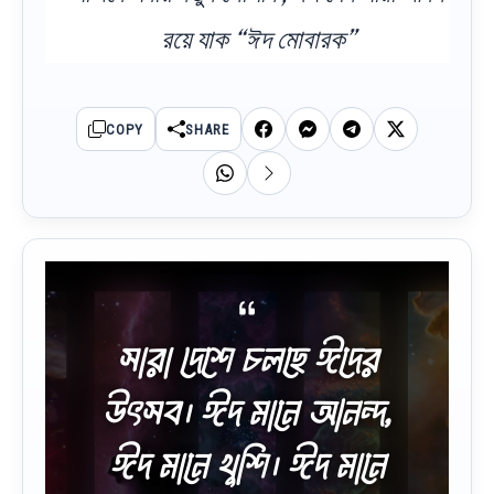
রয়ে যাক “ঈদ মোবারক”
COPY
SHARE
সারা দেশে চলছে ঈদের
উৎসব। ঈদ মানে আনন্দ,
ঈদ মানে খুশি। ঈদ মানে