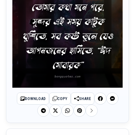
তোমার কথা মনে পরে,
সুন্দর এই সময় কাটুক
খুশিতে, সব কষ্ট ভুলে যেও
আপনজনের হাসিতে, “ঈদ
মোবারক”
DOWNLOAD
COPY
SHARE