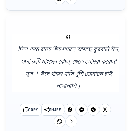
দিনে গরম রাতে শীত সামনে আসছে কুরবানি ঈদ,
সাদা রুটি মাংসের ঝোল, খেতে তোমরা করোনা
ভুল । ঈদে থাকব হাসি খুশি তোমাকে চাই
পাশাপাশি।
COPY
SHARE