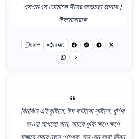
এসএমএস তোমাকে ঈদের শুভেচছা জানায়।
ঈদমোবারাক
COPY
SHARE
রিমঝিম এই বৃষ্টিতে, ঈদ কাটাবো সৃষ্টিতে. খুশির
হাওয়া লাগলো মনে, নাচবে খুকি ক্ষণে ক্ষণে
সাজবে সবায় নতুন পোশাক, ঈদ যেন সারা জীবন