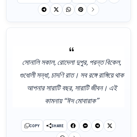
সোনালি সকাল, রোদেলা দুপুর, পরন্ত বিকেল,
গুধোলী সন্ধা, চাদণি রাত। সব রঙ্গে রাঙ্গিয়ে থাক
আপনার সারাটি বছর, সারাটি জীবন। এই
কামনায় “ঈদ মোবারাক”
COPY
SHARE