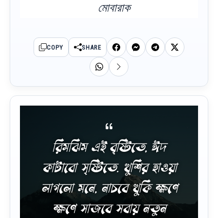
মোবারাক
COPY
SHARE
রিমঝিম এই বৃষ্টিতে, ঈদ
কাটাবো সৃষ্টিতে. খুশির হাওয়া
লাগলো মনে, নাচবে খুকি ক্ষণে
ক্ষণে সাজবে সবায় নতুন