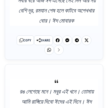
সবার ঘরে আজ ঈদ এসেছে সেই দিন আর নয়
বেশি দূর, রমযান শেষ হলে কাটবে অপেখখার
ঘোর। ঈদ মোবারক
COPY
SHARE
রঙ লেগেছে মনে। মধুর এই খনে। তোমায়
আমি রাঙ্গিয়ে দিবো ঈদের এই দিনে। ঈদ