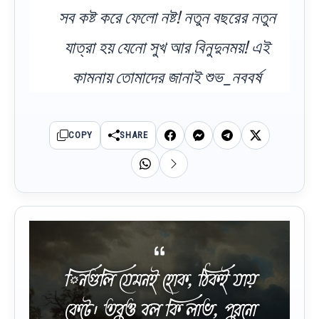
সব কষ্ট করে ফেলো নষ্ট! নতুন বছরের নতুন
যাত্রা হয় যেনো সুখ আর বিনুদুনময়! এই
কামনায় তোমাদের জানাই শুভ_নববর্ষ
COPY
SHARE
িনগুলি যেমনই হোক, ঠিকই যায়
কেটে। তবুও বল কি লাভ, পুরনো