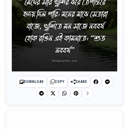
মেঘের সারি খুশির ঝরে তেপান্তরে
হৃদয় দিল পারি। মনের মাঝে সেতারা
বাজে, খুশিতে মন সাজে নববর্ষ
হোক রঙিন এই কামনাতে। “শুভ
নববর্ষ”
DOWNLOAD
COPY
SHARE