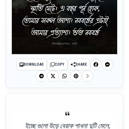
স্মৃতি ঘেটে। এ বছর পূর্ন হোক,
তোমার সকল আশা। নববর্ষের এটাই
আমার প্রত্যাশা। শুভ নববর্ষ
DOWNLOAD
COPY
SHARE
ইচ্ছে গুলো উড়ে বেরাক পাখনা দুটি মেলে,