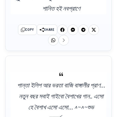
শানিত হই নবপ্রাণে
COPY
SHARE
পান্তা ইলিশ আর ভরতা বাজি বাঙ্গালীর প্রাণ…
নতুন বছর সবাই গাইবো বৈশাখের গান.. এসো
হে বৈশাখ এসো এসো… ^~^~শুভ