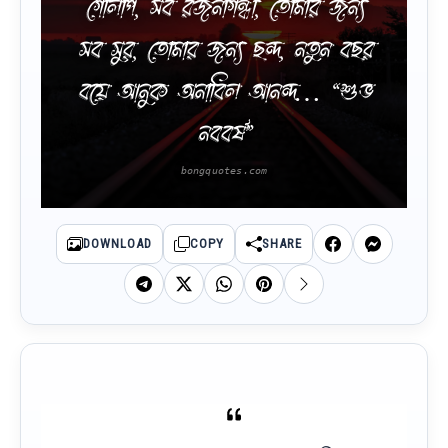
গোলাপ, সব রজনীগন্ধা, তোমার জন্য
সব সুর, তোমার জন্য ছন্দ, নতুন বছর
বয়ে আনুক অনাবিল আনন্দ… “শুভ
নববর্ষ”
DOWNLOAD
COPY
SHARE