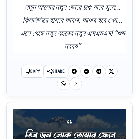
নতুন আলোয় নতুন ভোরে দুখঃ যাবে ভূলে…
ঝিলমিলিয়ে হাসবে আবার, আধার হবে শেষ…
এসে গেছে নতুন বছরের নতুন এসএমএস! “শুভ
নববর্ষ”
COPY
SHARE
তিন জন লোক তোমার ফোন