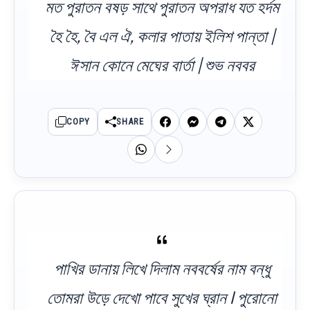
মত পুরাতন বষড় সাথে পুরাতন অপরাধ যত হর্দম
হৈ হৈ, বৈ এল ঐ, কলার পাতায় ইলিশ পান্তা |
ঈসান কোনে মেঘের বার্তা | শুভ নববর
COPY
SHARE
পাখির ডানায় লিখে দিলাম নববর্ষের নাম বন্ধু
তোমরা উড়ে দেখো পাবে সুখের ঘ্রান l পুরোনো