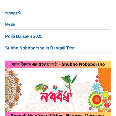
NEWS
শুভেচ্ছাবার্তা
BENGALI LYRICS
পিকচার
BENGALI NAMES
Poila Baisakh 2025
BENGALI STORIES
Subho Noboborsho in Bengali Text