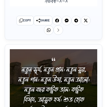
নভবর্ষ~^~^
COPY
SHARE
নতুন সূর্য, নতুন প্রান। নতুন সুর,
নতুন গান। নতুন উষা, নতুন আলো।
নতুন বছর কাটুক ভাল। কাটুক
বিষাদ, আসুক হর্ষ। শুভ হোক