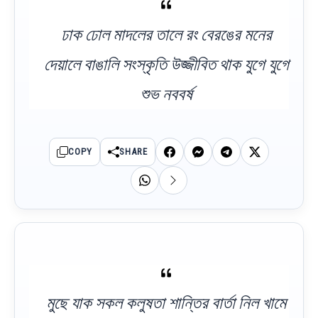
ঢাক ঢোল মাদলের তালে রং বেরঙের মনের
দেয়ালে বাঙালি সংস্কৃতি উজ্জীবিত থাক যুগে যুগে
শুভ নববর্ষ
COPY
SHARE
মুছে যাক সকল কলুষতা শান্তির বার্তা নিল খামে