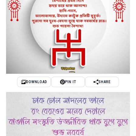
DOWNLOAD
PIN IT
SHARE