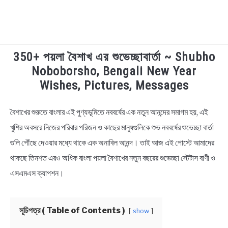
350+ পয়লা বৈশাখ এর শুভেচ্ছাবার্তা ~ Shubho
TECHNOLOGY
Noboborsho, Bengali New Year
Wishes, Pictures, Messages
HEALTH & LIFESTYLE
বৈশাখের শুরুতে বাংলার এই পুণ্যভূমিতে নববর্ষের এক নতুন আনন্দের সমাগম হয়, এই
in
BIOGRAPHY
Bengali
খুশির অবসরে নিজের পরিবার পরিজন ও কাছের মানুষগুলিকে শুভ নববর্ষের শুভেচ্ছা বার্তা
Status
,
Bengali
গুলি পৌঁছে দেওয়ার মধ্যে থাকে এক অনাবিল আনন্দ। তাই আজ এই পোস্টে আমাদের
EDUCATIONAL
Wishes
থাকছে তিনশত এরও অধিক বাংলা পয়লা বৈশাখের নতুন বছরের শুভেচ্ছা স্টেটাস বাণী ও
BENGALI WISHES
এসএমএস ক্যাপশন।
QUOTES & CAPTIONS
সূচিপত্র ( Table of Contents )
show