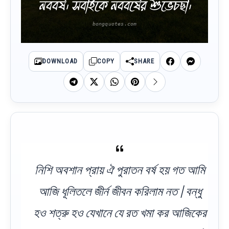
নববর্ষ। সবাইকে নববর্ষের শুভেচছা।
DOWNLOAD
COPY
SHARE
নিশি অবশান প্রায় ঐ পুরাতন বর্ষ হয় গত আমি
আজি ধূলিতলে জীর্ন জীবন করিলাম নত | বন্ধু
হও শত্রু হও যেখানে যে রত খমা কর আজিকের