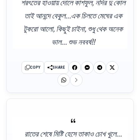
শরৎতের হাওয়ায় দোলে কাশফুল, নদির দু কোল
তাই আনন্দে বেকুল…এক চিলতে মেঘের এক
টুকরো আলো, কিছুই চাইনা, শুধু থেক অনেক
ভাল… শুভ নববর্ষ!!
COPY
SHARE
রাতের শেষে মিষ্টি হেসে তাকাও চোখ খুলে…