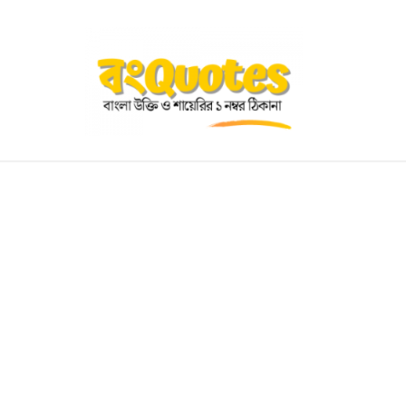
OGRAPHY
EDUCATIONAL
BENGALI WISHES
QUOT
BENGALI NAMES
BENGALI STORIES