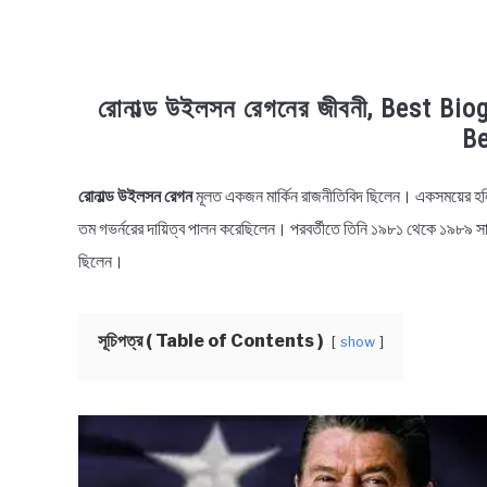
রোনাল্ড উইলসন রেগনের জীবনী, Best B
Be
রোনাল্ড উইলসন রেগন
মূলত একজন মার্কিন রাজনীতিবিদ ছিলেন। একসময়ের হলি
in
Biography
তম গভর্নরের দায়িত্ব পালন করেছিলেন। পরবর্তীতে তিনি ১৯৮১ থেকে ১৯৮৯ সাল পর
ছিলেন।
সূচিপত্র ( Table of Contents )
show