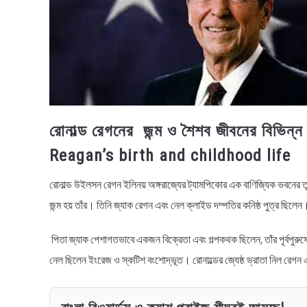
রোনাল্ড রেগনের জন্ম ও শৈশব জীবনের বিভি
Reagan’s birth and childhood life
রোনাল্ড উইলসন রেগন ইলিনয় অঙ্গরাজ্যের ট্যামপিকোর এক বাণিজ্যিক ভবনের তৃত
জন্ম হয় তাঁর। তিনি জ্যাক রেগন এবং নেল ক্লাইড দম্পতির কনিষ্ঠ পুত্র ছিলে
পিতা জ্যাক পেশাগতভাবে একজন বিক্রেতা এবং গল্পকথক ছিলেন, তাঁর পূর্বপুর
নেল ছিলেন ইংরেজ ও স্কটিশ বংশোদ্ভূত। রোনাল্ডের জ্যেষ্ঠ ভ্রাতা নিল রেগন এ