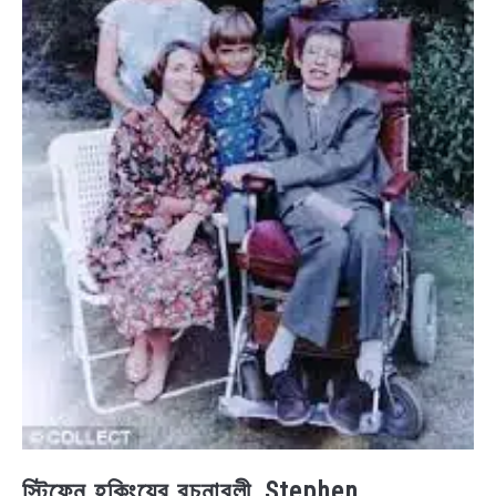
স্টিফেন হকিংয়ের রচনাবলী, Stephen