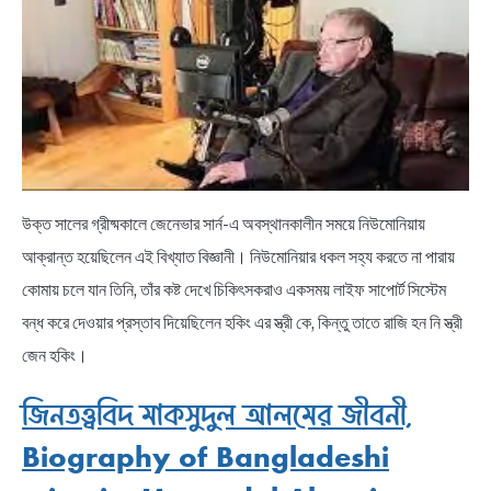
উক্ত সালের গ্রীষ্মকালে জেনেভার সার্ন-এ অবস্থানকালীন সময়ে নিউমোনিয়ায়
আক্রান্ত হয়েছিলেন এই বিখ্যাত বিজ্ঞানী। নিউমোনিয়ার ধকল সহ্য করতে না পারায়
কোমায় চলে যান তিনি, তাঁর কষ্ট দেখে চিকিৎসকরাও একসময় লাইফ সাপোর্ট সিস্টেম
বন্ধ করে দেওয়ার প্রস্তাব দিয়েছিলেন হকিং এর স্ত্রী কে, কিন্তু তাতে রাজি হন নি স্ত্রী
জেন হকিং।
জিনতত্ত্ববিদ মাকসুদুল আলমের জীবনী,
Biography of Bangladeshi