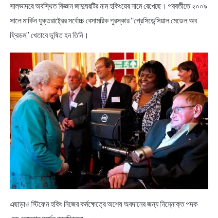
সালভাদরে অবস্থিত বিজ্ঞান জাদুঘরটির নাম হকিংয়ের নামে রেখেছে। পরবর্তীতে ২০০৯
সালে মার্কিন যুক্তরাষ্ট্রের সর্বোচ্চ বেসামরিক পুরস্কার “প্রেসিডেন্সিয়াল মেডেল অব
ফ্রিডম” খেতাবে ভূষিত হন তিনি।
এছাড়াও স্টিফেন হকিং নিজের কর্মক্ষেত্রে অশেষ অবদানের জন্য নিম্নোক্ত পদক