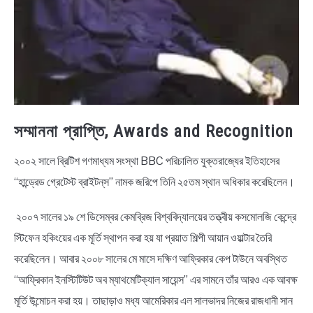
সম্মাননা প্রাপ্তি, Awards and Recognition
২০০২ সালে ব্রিটিশ গণমাধ্যম সংস্থা BBC পরিচালিত যুক্তরাজ্যের ইতিহাসের
“হান্ড্রেড গ্রেটেস্ট ব্রাইটন্‌স” নামক জরিপে তিনি ২৫তম স্থান অধিকার করেছিলেন।
২০০৭ সালের ১৯ শে ডিসেম্বর কেমব্রিজ বিশ্ববিদ্যালয়ের তত্ত্বীয় কসমোলজি কেন্দ্রে
স্টিফেন হকিংয়ের এক মূর্তি স্থাপন করা হয় যা প্রয়াত শিল্পী আয়ান ওয়াল্টার তৈরি
করেছিলেন। আবার ২০০৮ সালের মে মাসে দক্ষিণ আফ্রিকার কেপ টাউনে অবস্থিত
“আফ্রিকান ইনস্টিটিউট অব ম্যাথমেটিক্যাল সায়েন্স” এর সামনে তাঁর আরও এক আবক্ষ
মূর্তি উন্মোচন করা হয়। তাছাড়াও মধ্য আমেরিকার এল সালভাদর নিজের রাজধানী সান