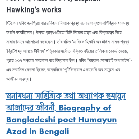
Hawking’s works
স্টিফেন হকিং জনপ্রিয় ধারার বিজ্ঞান বিষয়ক গ্রন্থ রচনার মাধ্যমে বাণিজ্যিক সাফল্য
অর্জন করেছিলেন। উক্ত গ্রন্থগুলিতে তিনি নিজের তত্ত্ব এবং বিশ্বতত্ত্ব নিয়ে
সাধারণভাবে আলোচনা করেছেন। তাঁর রচিত ‘এ ব্রিফ হিস্টরি অব টাইম’ নামক গ্রন্থ
‘ব্রিটিশ দ্য সানডে টাইমস’ পত্রিকার সর্বোচ্চ বিক্রিত বইয়ের তালিকায় রেকর্ড ভেঙে,
প্রায় ২৩৭ সপ্তাহ সময়কাল ধরে বিদ্যমান ছিল। হকিং “রয়্যাল সোসাইটি অব আর্টস”-
এর সম্মানিত ফেলো ছিলেন, অন্যদিকে ‘পন্টিফিক্যাল একাডেমি অব সায়েন্স’ এর
আজীবন সদস্য।
স্বনামধন্য সাহিত্যিক তথা অধ্যাপক হুমায়ুন
আজাদের জীবনী, Biography of
Bangladeshi poet Humayun
Azad in Bengali