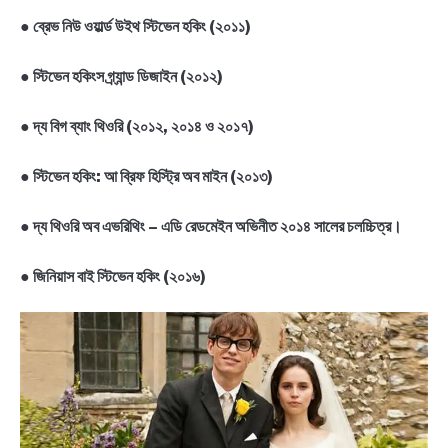
●
ব্রেভ নিউ ওয়ার্ল্ড উইথ স্টিভেন হকিং (২০১১)
●
স্টিভেন হকিংস গ্র্যান্ড ডিজাইন (২০১২)
●
দ্য বিগ ব্যাং থিওরি (২০১২, ২০১৪ ও ২০১৭)
●
স্টিভেন হকিং: আ ব্রিফ হিস্ট্রি অব মাইন (২০১৩)
●
দ্য থিওরি অব এভরিথিং – এডি রেডমেইন অভিনীত ২০১৪ সালের চলচ্চিত্র।
●
জিনিয়াস বাই স্টিভেন হকিং (২০১৬)