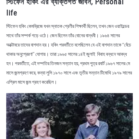
স্টিফেন হকিং এর ব্যক্তিগত জীবন, Personal
life
স্টিফেন হকিং কেমব্রিজে যখন স্নাতক শ্রেণীর শিক্ষার্থী ছিলেন, তখন জেন ওয়াইল্ডের
সাথে তাঁর সম্পর্ক গড়ে ওঠে। জেন ছিলেন তাঁর বোনের বান্ধবী। ১৯৬৪ সালের
অক্টোবরে তাদের বাগদান হয়। হকিং পরবর্তীতে বলেছিলেন যে এই বাগদান তাকে “বেঁচে
থাকার অনুপ্রেরণা” যোগায়। তারা ১৯৬৫ সালের ১৪ই জুলাই বিবাহ বন্ধনে আবদ্ধ
হন। পরবর্তীতে, এই দম্পতির তিনজন সন্তান হয়, প্রথম পুত্র রবার্ট ১৯৬৭ সালের মে
মাসে জন্মগ্রহণ করে, কন্যা লুসি ১৯৭০ সালে এবং তৃতীয় সন্তান টিমোথি ১৯৭৯ সালের
এপ্রিল মাসে জন্ম গ্রহণ করেছিল।