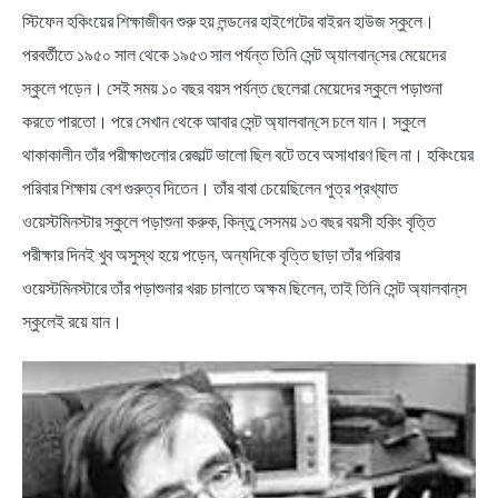
স্টিফেন হকিংয়ের শিক্ষাজীবন শুরু হয় লন্ডনের হাইগেটের বাইরন হাউজ স্কুলে।
পরবর্তীতে ১৯৫০ সাল থেকে ১৯৫৩ সাল পর্যন্ত তিনি সেন্ট অ্যালবান্‌সের মেয়েদের
স্কুলে পড়েন। সেই সময় ১০ বছর বয়স পর্যন্ত ছেলেরা মেয়েদের স্কুলে পড়াশুনা
করতে পারতো। পরে সেখান থেকে আবার সেন্ট অ্যালবান্‌সে চলে যান। স্কুলে
থাকাকালীন তাঁর পরীক্ষাগুলোর রেজাল্ট ভালো ছিল বটে তবে অসাধারণ ছিল না। হকিংয়ের
পরিবার শিক্ষায় বেশ গুরুত্ব দিতেন। তাঁর বাবা চেয়েছিলেন পুত্র প্রখ্যাত
ওয়েস্টমিনস্টার স্কুলে পড়াশুনা করুক, কিন্তু সেসময় ১৩ বছর বয়সী হকিং বৃত্তি
পরীক্ষার দিনই খুব অসুস্থ হয়ে পড়েন, অন্যদিকে বৃত্তি ছাড়া তাঁর পরিবার
ওয়েস্টমিনস্টারে তাঁর পড়াশুনার খরচ চালাতে অক্ষম ছিলেন, তাই তিনি সেন্ট অ্যালবান্‌স
স্কুলেই রয়ে যান।