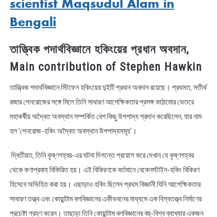
scientist Maqsudul Alam in
Bengali
তাত্ত্বিক পদার্থবিজ্ঞানে হকিংয়ের প্রধান অবদান,
Main contribution of Stephen Hawkin
তাত্ত্বিক পদার্থবিজ্ঞানে স্টিফেন হকিংয়ের দুইটি প্রধান অবদান রয়েছে। প্রথমত, সতীর্থ
রজার পেনরোজের সঙ্গে মিলে তিনি সাধারণ আপেক্ষিকতার প্রসঙ্গ কাঠামোর ভেতরে
মহাকর্ষীয় অদ্বৈত অবস্থান সম্পর্কিত বেশ কিছু উপপাদ্য প্রদান করেছিলেন, যার নাম
হল ‘পেনরোজ-হকিং অদ্বৈত অবস্থান উপপাদ্যসমূহ’।
দ্বিতীয়ত, তিনি কৃষ্ণগহ্বর-এর ঘটনা দিগন্তে প্রয়োগ করে দেখান যে কৃষ্ণগহ্বর
থেকে কণাপ্রবাহ বিকিরিত হয়। এই বিকিরণকে বর্তমানে বেকেনস্টাইন-হকিং বিকিরণ
হিসেবে অভিহিত করা হয়। এছাড়াও হকিং ছিলেন প্রথম বিজ্ঞানী যিনি আপেক্ষিকতার
সাধারণ তত্ত্ব এবং কোয়ান্টাম বলবিজ্ঞানের একীভবনের মাধ্যমে এক বিশ্বতত্ত্ব নির্মাণের
প্রচেষ্টা গ্রহণ করেন। তাছাড়া তিনি কোয়ান্টাম বলবিজ্ঞানের বহু-বিশ্ব ব্যাখ্যার একজন