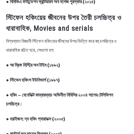
●
বিবিভিএ ফাউন্ডেশন ফ্রন্টিয়ারস অব নলেজ পুরস্কার (২০১৫)
স্টিফেন হকিংয়ের জীবনের উপর তৈরী চলচ্চিত্র ও
ধারাবাহিক, Movies and serials
বিশ্বখ্যাত বিজ্ঞানী স্টিফেন হকিংয়ের জীবনের উপর ভিত্তি করে বহু চলচ্চিত্র ও
ধারাবাহিক রচিত হয়ে, সেগুলো হল:
●
আ ব্রিফ হিস্ট্রি অব টাইম (১৯৯২)
●
স্টিভেন হকিংস ইউনিভার্স (১৯৯৭)
●
হকিং – বেনেডিক্ট কাম্বারব্যাচ অভিনীত বিবিসির ২০০৪ সালের টেলিভিশন
চলচ্চিত্র
।
●
হরাইজন: দ্য হকিং প্যারাডক্স (২০০৫)
●
মাস্টার্স অব সায়েন্স ফিকশন (২০০৭)