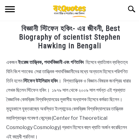
Skip
Searc
to
content
বিজ্ঞানী স্টিফেন হকিং- এর জীবনী, Best
TECHNOLOGY
Biography of scientist Stephen
Hawking in Bengali
HEALTH & LIFESTYLE
একজন
ইংরেজ তাত্ত্বিক, পদার্থবিজ্ঞানী এবং গণিতবিদ
হিসেবে খ্যাতিমান ব্যক্তিত্ব
in
BIOGRAPHY
Biography
যিনি বিংশ শতকের সেরা তাত্ত্বিক পদার্থবিজ্ঞানীদের মধ্যে অন্যতম হিসেবে পরিগণিত
তিনি হলেন
স্টিফেন উইলিয়াম হকিং
। বিশ্বতাত্ত্বিক ও বিজ্ঞান-বিষয়ক জনপ্রিয় ধারার
EDUCATIONAL
লেখক ছিলেন স্টিফেন হকিং। ১৯৭৯ সাল থেকে ২০০৯ সাল পর্যন্ত এই প্রখ্যাত
BENGALI WISHES
বৈজ্ঞানিক কেমব্রিজ বিশ্ববিদ্যালয়ের লুকাসীয় অধ্যাপক হিসেবে কর্মরত ছিলেন।
মৃত্যুকালে যুক্তরাজ্যে অবস্থিত ইংল্যান্ডের কেমব্রিজ বিশ্ববিদ্যালয়ের তাত্ত্বিক
QUOTES & CAPTIONS
মহাবিশ্বতত্ত্ব গবেষণা কেন্দ্রের (Center for Theoretical
Cosmology Cosmology) প্রধান হিসেবে বহুল খ্যাতি অর্জন করেছিলেন
NEWS
এই বহুমুখী প্রতিভা।