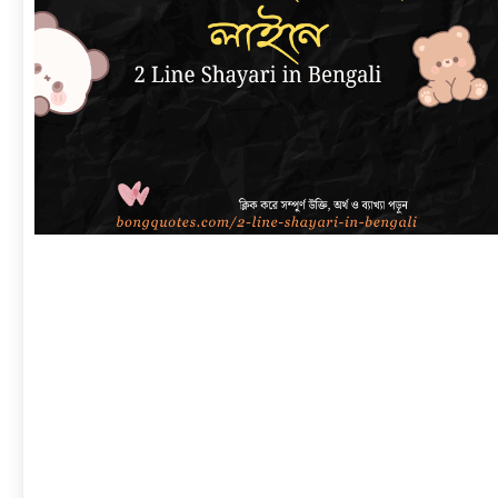
link
to
বাংলা
শায়েরী
২
লাইনে
|
সেরা
প্রেম,