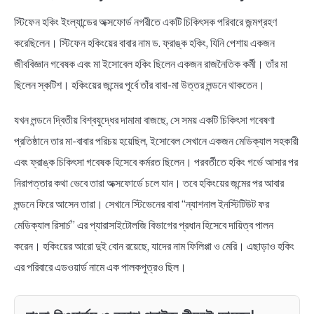
স্টিফেন হকিং ইংল্যান্ডের অক্সফোর্ড নগরীতে একটি চিকিৎসক পরিবারে জন্মগ্রহণ
করেছিলেন। স্টিফেন হকিংয়ের বাবার নাম ড. ফ্রাঙ্ক হকিং, যিনি পেশায় একজন
জীববিজ্ঞান গবেষক এবং মা ইসোবেল হকিং ছিলেন একজন রাজনৈতিক কর্মী। তাঁর মা
ছিলেন স্কটিশ। হকিংয়ের জন্মের পূর্বে তাঁর বাবা-মা উত্তর লন্ডনে থাকতেন।
যখন লন্ডনে দ্বিতীয় বিশ্বযুদ্ধের দামামা বাজছে, সে সময় একটি চিকিৎসা গবেষণা
প্রতিষ্ঠানে তার মা-বাবার পরিচয় হয়েছিল, ইসোবেল সেখানে একজন মেডিক্যাল সহকারী
এবং ফ্রাঙ্ক চিকিৎসা গবেষক হিসেবে কর্মরত ছিলেন। পরবর্তীতে হকিং গর্ভে আসার পর
নিরাপত্তার কথা ভেবে তারা অক্সফোর্ডে চলে যান। তবে হকিংয়ের জন্মের পর আবার
লন্ডনে ফিরে আসেন তারা। সেখানে স্টিভেনের বাবা “ন্যাশনাল ইনস্টিটিউট ফর
মেডিক্যাল রিসার্চ” এর প্যারাসাইটোলজি বিভাগের প্রধান হিসেবে দায়িত্ব পালন
করেন। হকিংয়ের আরো দুই বোন রয়েছে, যাদের নাম ফিলিপ্পা ও মেরি। এছাড়াও হকিং
এর পরিবারে এডওয়ার্ড নামে এক পালকপুত্রও ছিল।