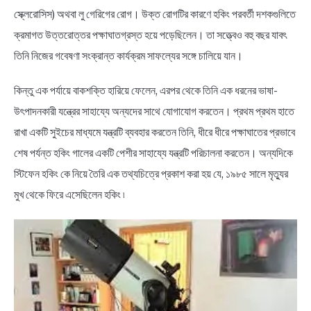
স্ক্লেরোসিস) অথবা লু গেরিগের রোগ। উক্ত রোগটির কারণে হকিং পরবর্তী দশকগুলিতে
ক্রমাগত উত্তরোত্তর পক্ষাঘাতগ্রস্ত হয়ে পড়েছিলেন। তা সত্ত্বেও বহু বছর যাবৎ
তিনি নিজের গবেষণা সংক্রান্ত কার্যক্রম সাফল্যের সঙ্গে চালিয়ে যান।
কিন্তু এক পর্যায়ে বাকশক্তি হারিয়ে ফেলেন, এরপর থেকে তিনি এক ধরনের ভাষা-
উৎপাদনকারী যন্ত্রের সাহায্যে অন্যদের সাথে যোগাযোগ করতেন। প্রথম প্রথম হাতে
রাখা একটি সুইচের মাধ্যমে যন্ত্রটি ব্যবহার করতেন তিনি, ধীরে ধীরে পক্ষাঘাতের প্রভাবে
শেষ পর্যন্ত হকিং গালের একটি পেশীর সাহায্যে যন্ত্রটি পরিচালনা করতেন। অন্যদিকে
স্টিফেন হকিং কে নিয়ে তৈরি এক তথ্যচিত্রে প্রকাশ করা হয় যে, ১৯৮৫ সালে মৃত্যুর
মুখ থেকে ফিরে এসেছিলেন হকিং ৷