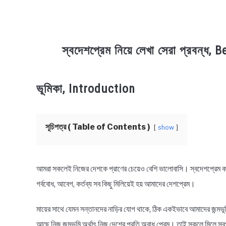
স্বদেশপ্রেম নিয়ে লেখা সেরা প্রবন্
in
ভূমিকা, Introduction
Bangla
Rochona
,
History
সূচিপত্র ( Table of Contents )
show
আমরা সকলেই নিজের দেশকে প্রাণের চেয়েও বেশি ভালোবাসি। স্বদেশপ্রেম কথাট
গর্ববোধ, আবেগ, কর্তব্য সব কিছু মিলিয়েই হয় আমাদের দেশপ্রেম।
মায়ের সাথে যেমন সন্তানদের নাড়ির যোগ থাকে, ঠিক একইভাবে আমাদের জন্মভূম
আছে নিজ জন্মভূমি অর্থাৎ নিজ দেশের প্রতি অবাধ প্রেম। তাই সকলে মিলে স্বগর