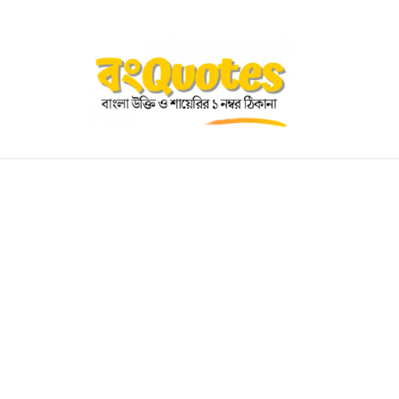
OGRAPHY
EDUCATIONAL
BENGALI WISHES
QUOT
BENGALI NAMES
BENGALI STORIES