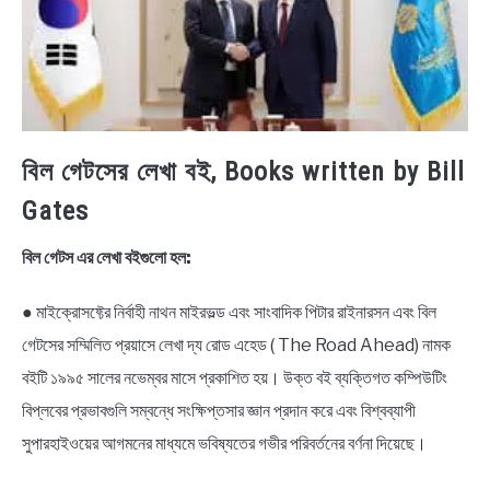
বিল গেটসের লেখা বই, Books written by Bill
Gates
বিল গেটস এর লেখা বইগুলো হল:
● মাইক্রোসফ্টের নির্বাহী নাথন মাইরভল্ড এবং সাংবাদিক পিটার রাইনারসন এবং বিল
গেটসের সম্মিলিত প্রয়াসে লেখা দ্য রোড এহেড ( The Road Ahead) নামক
বইটি ১৯৯৫ সালের নভেম্বর মাসে প্রকাশিত হয়। উক্ত বই ব্যক্তিগত কম্পিউটিং
বিপ্লবের প্রভাবগুলি সম্বন্ধে সংক্ষিপ্তসার জ্ঞান প্রদান করে এবং বিশ্বব্যাপী
সুপারহাইওয়ের আগমনের মাধ্যমে ভবিষ্যতের গভীর পরিবর্তনের বর্ণনা দিয়েছে।