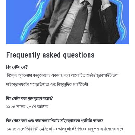
Frequently asked questions
বিল গেটস কে?
বিশ্বের খ্যাতনামা ধনকুবেরদের একজন, বহুল আলোচিত হার্ভার্ড ড্রপআউট তথা
মাইক্রোসফটের সহপ্রতিষ্ঠাতা এবং বিশ্বনন্দিত জনহিতৈষী।
বিল গেটস কবে জন্মগ্রহণ করেন?
১৯৫৫ সালের ২৮ শে অক্টোবর।
বিল গেটস কবে এবং কার সহযোগিতায় মাইক্রোসফট প্রতিষ্ঠা করেন?
১৯৭৫ সালে তিনি নিউ মেক্সিকো এর আলবুকার্কে শৈশবের বন্ধু পল অ্যালেনের সাথে