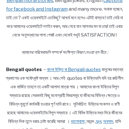
Bengali moral stories
, Bengali jokes, English
captions
for facebook and Instagram
and many more. অবাক হচ্ছেন,
তাই তো ? একই ওয়েবসাইটে এতকিছু? আশ্চর্য মনে হলেও এটাই বাস্তব ! তাই দেরি না
করে আমাদের ওয়েবসাইটে লগইন করুন, আর পেয়ে যান আপনার মন যা চায়! তাই এবার
থেকে অনুসন্ধানের পালা শেষ!! এখন থেকেই শুধুই SATISFACTION !
আমাদের পরিষেবাগুলি সম্পর্কে সংক্ষিপ্ত বিবরণ দেওয়া হল নীচে :
Bengali quotes
~
বাংলা উক্তি বা Bengali quotes
মানুষের বক্তব্য
প্রকাশের এক সর্বোৎকৃষ্ট মাধ্যম । আর সেই quotes বা উক্তিগুলি যদি হয় রুচিশীল
এবং মার্জিত তাহলে তা একটি আলাদা মাত্রা পায় । আমাদের বাংলা উক্তির বিপুল
সম্ভারে রয়েছে সেরকমই কিছু মনোগ্রাহী বিষয়সমূহ যা জীবনের বিভিন্ন ক্ষেত্রে ও
বিভিন্ন মুহূর্তে কার্যকরী হওয়ার পূর্ণ দাবি রাখে। সুনির্বাচিত উক্তির সংকলন ও বাণী
রয়েছে আমাদের ওয়েবসাইটের বিপুল সম্ভারে । এই বিবিধ উক্তির মধ্য দিয়ে জীবনের
বিভিন্ন দিক তুলে ধরার চেষ্টা করেছি আমরা ।
ভালোবাসা
,আনন্দ ,
দুঃখ
,
অবসাদ
, হাসি