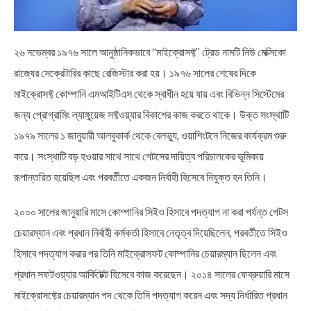
২৬ নভেম্বর ১৯৭৬ সালে আনুষ্ঠানিকভাবে “মাইক্রোসফ্ট” ট্রেড নামটি নিউ মেক্সিকো
রাজ্যের সেক্রেটারির কাছে রেজিস্টার করা হয়। ১৯৭৬ সালের শেষের দিকে
মাইক্রোসফ্ট কোম্পানি এমআইটিএস থেকে স্বাধীন হয়ে যায় এবং বিভিন্ন সিস্টেমের
জন্য প্রোগ্রামিং ল্যাঙ্গুয়েজ সফ্টওয়্যার বিকাশের কাজ করতে থাকে। উক্ত সংস্থাটি
১৯৭৯ সালের ১ জানুয়ারী আলবুকার্ক থেকে বেলভ্যু, ওয়াশিংটনে নিজের কার্যক্রম শুরু
করে। সংস্থাটি বড় হওয়ার সাথে সাথে গেটসের দায়িত্ব পরিচালকের ভূমিকায়
রূপান্তরিত হয়েছিল এবং পরবর্তীতে একজন নির্বাহী হিসেবে নিযুক্ত হন তিনি।
২০০০ সালের জানুয়ারি মাসে কোম্পানির সিইও হিসাবে পদত্যাগ না করা পর্যন্ত গেটস
চেয়ারম্যান এবং প্রধান নির্বাহী কর্মকর্তা হিসাবে নেতৃত্ব দিয়েছিলেন, পরবর্তীতে সিইও
হিসাবে পদত্যাগ করার পর তিনি মাইক্রোসফট কোম্পানির চেয়ারম্যান ছিলেন এবং
প্রধান সফটওয়্যার আর্কিটেক্ট হিসেবে কাজ করেছেন। ২০১৪ সালের ফেব্রুয়ারি মাসে
মাইক্রোসফ্টের চেয়ারম্যান পদ থেকে তিনি পদত্যাগ করেন এবং সদ্য নির্ধারিত প্রধান