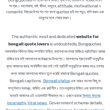
BongQuotes-এ পাবেন বাংলা উক্তি, ক্যাপশন, স্ট্যাটাস ও শায়েরীর বিশাল
সংগ্রহ। ভালোবাসা, কষ্ট, জীবন, বন্ধুত্ব, attitude, motivational ও
romantic বিষয়ের উপর শত শত বাংলা quotes ছবি সহ পড়ুন, কপি করুন এবং
বন্ধুদের সঙ্গে শেয়ার করুন।
The authentic most and dedicated
website for
bengali quote lovers
is undoubtedly, Bongquotes.
সমসাময়িক বিভিন্ন বিষয় সম্পর্কিত উক্তি, ক্যাপশনের পসরা সাজিয়ে প্রতিনিয়ত আমরা
হাজির হয়ে যাই আপনাদের মনোরঞ্জনের উদ্দেশ্যে। আপনাদের প্রত্যেকটি অনুভূতির
মূল্য আমাদের কাছে অপরিসীম আর তাই সেই প্রতিটি অনুভূতিকে বাঙ্ময় করে তোলার
জন্য আমরা আপনাদের সামনে তুলে ধরেছি হাজারো Bengali quotes,
Bengali captions ,
Bengali status
এবং আরও অনেক কিছু যা
সম্পূর্ণভাবে স্বতন্ত্র , মার্জিত এবং রুচিশীল। তবে শুধুমাত্র উক্তি এবং ক্যাপশনের
মধ্যেই আমাদের এই ওয়েবসাইট সীমাবদ্ধ নয়। এখানে রয়েছে
বিখ্যাত মানুষের
biography
,
Viral news
, Government scheme details,