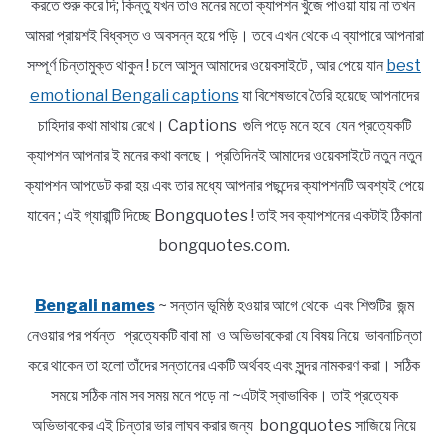
করতে শুরু করে দি; কিন্তু যখন তাও মনের মতো ক্যাপশন খুঁজে পাওয়া যায় না তখন
আমরা প্রায়শই বিধ্বস্ত ও অবসন্ন হয়ে পড়ি। তবে এখন থেকে এ ব্যাপারে আপনারা
সম্পূর্ণ চিন্তামুক্ত থাকুন ! চলে আসুন আমাদের ওয়েবসাইটে , আর পেয়ে যান
best
emotional Bengali captions
যা বিশেষভাবে তৈরি হয়েছে আপনাদের
চাহিদার কথা মাথায় রেখে। Captions গুলি পড়ে মনে হবে যেন প্রত্যেকটি
ক্যাপশন আপনার ই মনের কথা বলছে। প্রতিদিনই আমাদের ওয়েবসাইটে নতুন নতুন
ক্যাপশন আপডেট করা হয় এবং তার মধ্যে আপনার পছন্দের ক্যাপশনটি অবশ্যই পেয়ে
যাবেন ; এই গ্যারান্টি দিচ্ছে Bongquotes ! তাই সব ক্যাপশনের একটাই ঠিকানা
bongquotes.com.
Bengali names
~ সন্তান ভূমিষ্ঠ হওয়ার আগে থেকে এবং শিশুটির জন্ম
নেওয়ার পর পর্যন্ত প্রত্যেকটি বাবা মা ও অভিভাবকেরা যে বিষয় নিয়ে ভাবনাচিন্তা
করে থাকেন তা হলো তাঁদের সন্তানের একটি অর্থবহ এবং সুন্দর নামকরণ করা। সঠিক
সময়ে সঠিক নাম সব সময় মনে পড়ে না ~এটাই স্বাভাবিক। তাই প্রত্যেক
অভিভাবকের এই চিন্তার ভার লাঘব করার জন্য bongquotes সাজিয়ে নিয়ে