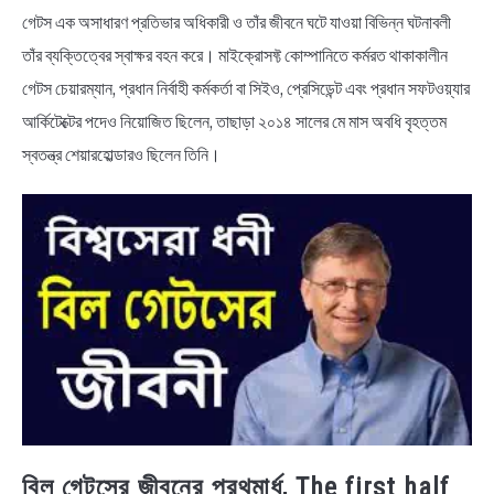
NEWS
গেটস এক অসাধারণ প্রতিভার অধিকারী ও তাঁর জীবনে ঘটে যাওয়া বিভিন্ন ঘটনাবলী
তাঁর ব্যক্তিত্বের স্বাক্ষর বহন করে। মাইক্রোসফ্ট কোম্পানিতে কর্মরত থাকাকালীন
BENGALI LYRICS
গেটস চেয়ারম্যান, প্রধান নির্বাহী কর্মকর্তা বা সিইও, প্রেসিডেন্ট এবং প্রধান সফটওয়্যার
আর্কিটেক্টের পদেও নিয়োজিত ছিলেন, তাছাড়া ২০১৪ সালের মে মাস অবধি বৃহত্তম
BENGALI NAMES
স্বতন্ত্র শেয়ারহোল্ডারও ছিলেন তিনি।
BENGALI STORIES
বিল গেটসের জীবনের প্রথমার্ধ, The first half