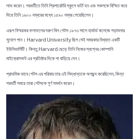
লাভ করেন। পরবর্তীতে তিনি প্রিপারেটরি স্কুলে ভর্তি হন এবং সকলকে বিস্মিত করে
দিয়ে তিনি ১৬০০ নম্বরের মধ্যে ১৫৯০ নম্বর পেয়েছিলেন।
এরূপ বিস্ময়কর ফলাফলের দরুণ বিল গেটস ১৯৭৩ সালে হার্ভার্ড কলেজে পড়াশুনার
সুযোগ পান। Harvard University ছিল সেই সময়কার বিখ্যাত একটি
ইউনিভার্সিটি। কিন্তু Harvard ছেড়ে তিনি নিজের স্বপ্নের কোম্পানি
মাইক্রোসফট এর প্রতিষ্ঠার দিকে পা বাড়িয়ে দেন।
প্রাথমিক ভাবে গেটস এর পরিবার তার এই সিদ্ধান্তকে অপছন্দ করেছিলেন, কিন্ত
পরবর্তী সময়ে তারা গেটসকে পূর্ণ সমর্থন করেন।