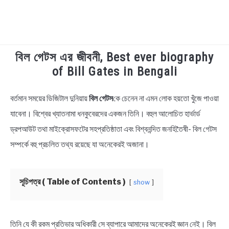
বিল গেটস এর জীবনী, Best ever biography
TECHNOLOGY
of Bill Gates in Bengali
HEALTH & LIFESTYLE
বর্তমান সময়ের ডিজিটাল দুনিয়ায়
বিল গেটস
কে চেনেন না এমন লোক হয়তো খুঁজে পাওয়া
in
Biography
যাবেনা। বিশ্বের খ্যাতনামা ধনকুবেরদের একজন তিনি। বহুল আলোচিত হার্ভার্ড
BIOGRAPHY
ড্রপআউট তথা মাইক্রোসফটের সহপ্রতিষ্ঠাতা এবং বিশ্বনন্দিত জনহিতৈষী- বিল গেটস
EDUCATIONAL
সম্পর্কে বহু প্রচলিত তথ্য রয়েছে যা অনেকেরই অজানা।
BENGALI WISHES
সূচিপত্র ( Table of Contents )
show
QUOTES & CAPTIONS
তিনি যে কী রকম প্রতিভার অধিকারী সে ব্যাপারে আমাদের অনেকেরই জ্ঞান নেই। বিল