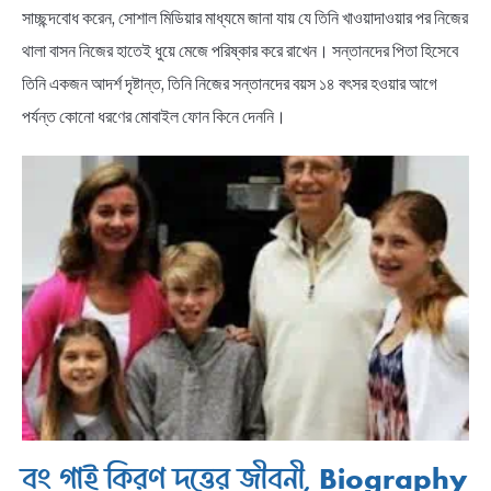
সাচ্ছন্দবোধ করেন, সোশাল মিডিয়ার মাধ্যমে জানা যায় যে তিনি খাওয়াদাওয়ার পর নিজের
থালা বাসন নিজের হাতেই ধুয়ে মেজে পরিষ্কার করে রাখেন। সন্তানদের পিতা হিসেবে
তিনি একজন আদর্শ দৃষ্টান্ত, তিনি নিজের সন্তানদের বয়স ১৪ বৎসর হওয়ার আগে
পর্যন্ত কোনো ধরণের মোবাইল ফোন কিনে দেননি।
বং গাই কিরণ দত্তের জীবনী, Biography