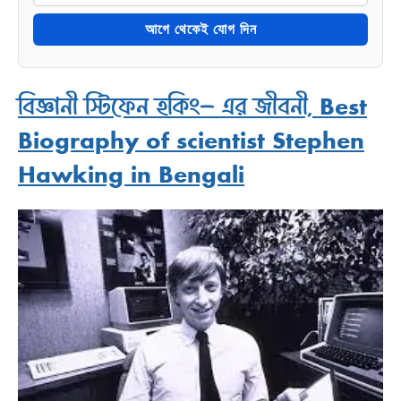
আগে থেকেই যোগ দিন
বিজ্ঞানী স্টিফেন হকিং- এর জীবনী, Best
Biography of scientist Stephen
Hawking in Bengali