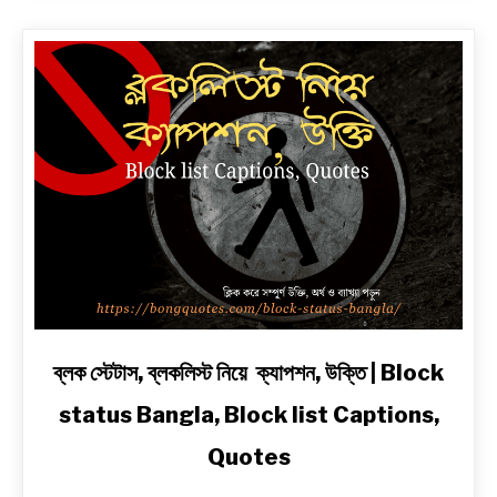
লাইনে
|
সেরা
প্রেম,
দুঃখ,
রোমান্টিক,
অ্যাটিটিউড
ও
2
Line
Shayari
in
Bengali
link
ব্লক স্টেটাস, ব্লকলিস্ট নিয়ে ক্যাপশন, উক্তি | Block
to
status Bangla, Block list Captions,
ব্লক
স্টেটাস,
Quotes
ব্লকলিস্ট
নিয়ে