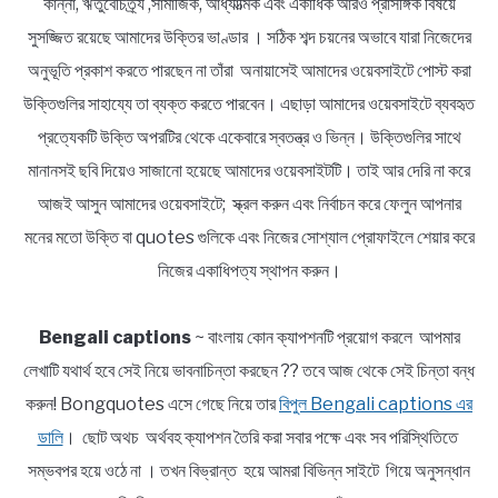
কান্না, ঋতুবৈচিত্র্য ,সামাজিক, আধ্যাত্মিক এবং একাধিক আরও প্রাসঙ্গিক বিষয়ে
সুসজ্জিত রয়েছে আমাদের উক্তির ভাণ্ডার । সঠিক শব্দ চয়নের অভাবে যারা নিজেদের
অনুভূতি প্রকাশ করতে পারছেন না তাঁরা অনায়াসেই আমাদের ওয়েবসাইটে পোস্ট করা
উক্তিগুলির সাহায্যে তা ব্যক্ত করতে পারবেন। এছাড়া আমাদের ওয়েবসাইটে ব্যবহৃত
প্রত্যেকটি উক্তি অপরটির থেকে একেবারে স্বতন্ত্র ও ভিন্ন। উক্তিগুলির সাথে
মানানসই ছবি দিয়েও সাজানো হয়েছে আমাদের ওয়েবসাইটটি। তাই আর দেরি না করে
আজই আসুন আমাদের ওয়েবসাইটে; স্ক্রল করুন এবং নির্বাচন করে ফেলুন আপনার
মনের মতো উক্তি বা quotes গুলিকে এবং নিজের সোশ্যাল প্রোফাইলে শেয়ার করে
নিজের একাধিপত্য স্থাপন করুন।
Bengali captions
~ বাংলায় কোন ক্যাপশনটি প্রয়োগ করলে আপমার
লেখাটি যথার্থ হবে সেই নিয়ে ভাবনাচিন্তা করছেন ?? তবে আজ থেকে সেই চিন্তা বন্ধ
করুন! Bongquotes এসে গেছে নিয়ে তার
বিপুল Bengali captions এর
ডালি
। ছোট অথচ অর্থবহ ক্যাপশন তৈরি করা সবার পক্ষে এবং সব পরিস্থিতিতে
সম্ভবপর হয়ে ওঠে না । তখন বিভ্রান্ত হয়ে আমরা বিভিন্ন সাইটে গিয়ে অনুসন্ধান