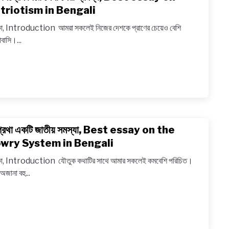
to
triotism in Bengali
Remed
স্বদেশপ্র
in
কা, Introduction আমরা সকলেই নিজের দেশকে প্রাণের চেয়েও বেশি
নিয়ে
Bengal
বাসি।...
লেখা
সেরা
প্রবন্ধ,
Best
essay
on
Patrio
্রথা একটি জাতীয় সমস্যা, Best essay on the
link
in
to
wry System in Bengali
Bengal
পণপ্রথা
কা, Introduction যৌতুক কথাটির সাথে আমার সকলেই কমবেশি পরিচিত।
একটি
অজানা বহু...
জাতীয়
সমস্যা,
Best
essay
on