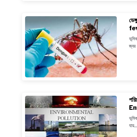
ডেঙ
fe
ভূমি
জ্বর।
পরি
En
ভূমি
যায়...