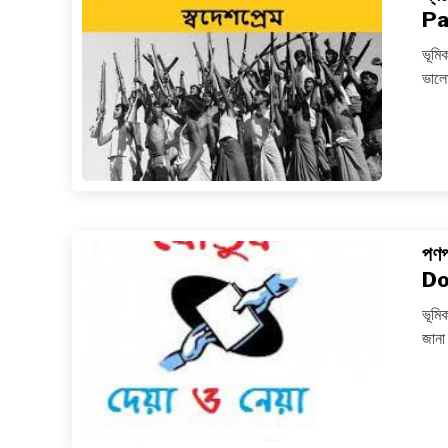
Pa
ভূমি
ভালো
পণপ
Do
ভূমি
জানা 