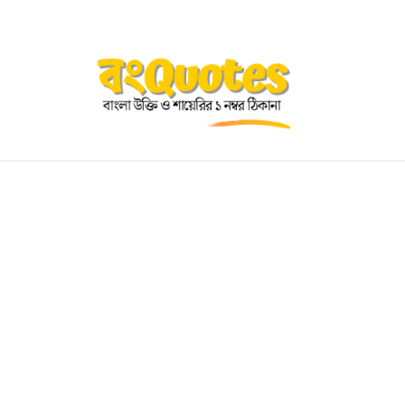
OGRAPHY
EDUCATIONAL
BENGALI WISHES
QUOT
BENGALI NAMES
BENGALI STORIES