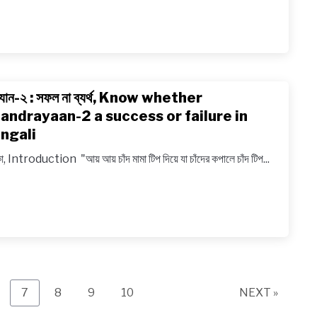
প্রতিকার,
Best
article
on
Envir
দ্রযান-২ : সফল না ব্যর্থ, Know whether
link
pollut
to
andrayaan-2 a success or failure in
and
চন্দ্রযান-২
ngali
its
:
remed
কা, Introduction "আয় আয় চাঁদ মামা টিপ দিয়ে যা চাঁদের কপালে চাঁদ টিপ...
সফল
না
ব্যর্থ,
Know
wheth
Chand
2
a
age
Page
Page
Page
Page
7
8
9
10
NEXT »
succe
or