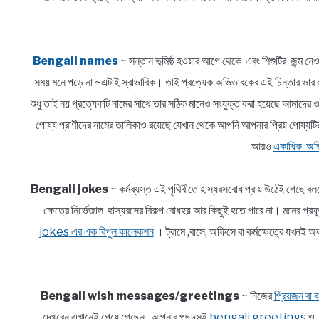
Bengali names
~ সন্তান ভূমিষ্ঠ হওয়ার আগে থেকে এবং শিশুটির জন্ম নেও
সময় মনে পড়ে না ~এটাই স্বাভাবিক। তাই প্রত্যেক অভিভাবকের এই চিন্তার 
শুধু তাই নয় প্রত্যেকটি নামের সাথে তার সঠিক মানেও সংযুক্ত করা হয়েছে আমাদে
পোষ্য প্রাণীদের নামের তালিকাও রয়েছে যেখান থেকে আপনি আপনার প্রিয় পোষ্যটি
আরও
একাধিক অভি
Bengali jokes
~ কর্মব্যস্ত এই পৃথিবীতে হাস্যরসবোধ প্রায় উঠেই গেছে ব
ক্ষেত্রে নির্ভেজাল হাস্যরসের বিকল্প বোধহয় আর কিছুই হতে পারে না। মনে
jokes এর এক বিপুল কালেকশন
। ট্রামে ,বাসে, অফিসে বা কর্মক্ষেত্রে যখ
Bengali wish messages/greetings
~ নিজের
প্রিয়জন বা বন
দেখবেন এখানেই পেয়ে গেছেন আপনার পছন্দসই
bengali greetings
ও আ