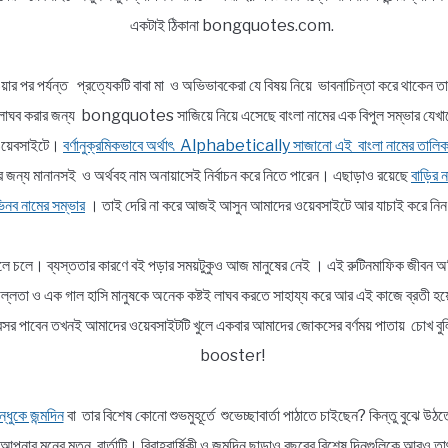
একটাই ঠিকানা bongquotes.com.
য়ার পর পর্যন্ত প্রত্যেকটি বাবা মা ও অভিভাবকেরা যে বিষয় নিয়ে ভাবনাচিন্তা করে থাকেন ত
ভার লাঘব করার জন্য bongquotes সাজিয়ে নিয়ে এসেছে বাংলা নামের এক বিপুল সম্ভা
র ওয়েবসাইটে।
বর্ণানুক্রমিকভাবে অর্থাৎ Alphabetically সাজানো এই বাংলা নামের তালিক
র জন্য মানানসই ও অর্থবহ নাম অনায়াসেই নির্বাচন করে নিতে পারেন। এছাড়াও রয়েছে
বাড়ির ন
নব নামের সম্ভার
। তাই দেরি না করে আজই আসুন আমাদের ওয়েবসাইটে আর যাচাই করে নি
ললে চলে। ব্যস্ততার কারণে বই পড়ার সময়টুকুও আজ মানুষের নেই । এই রুটিনমাফিক জীবন অতি
র প্রফুল্লতা ও এক গাল হাসি মানুষকে অনেক কষ্টই লাঘব করতে সাহায্য করে আর এই কাজে
নই অবসর পাবেন তখনই আমাদের ওয়েবসাইটটি খুলে একবার আমাদের জোকসের বর্ণময় পাতায় চো
booster!
্ধুকে জন্মদিন
বা তার বিশেষ কোনো শুভমুহূর্তে শুভেচ্ছাবার্তা পাঠাতে চাইছেন? কিন্তু বুঝ
পনার মনের মতন বার্তাটি। বিবাহবার্ষিকী ও জন্মদিন ছাড়াও বছরের বিশেষ দিনগুলিকে আরও ত