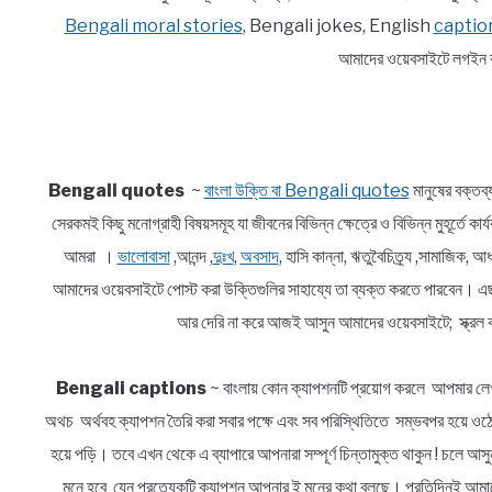
Bengali moral stories
, Bengali jokes, English
captio
আমাদের ওয়েবসাইটে লগইন ক
Bengali quotes
~
বাংলা উক্তি বা Bengali quotes
মানুষের বক্তব
সেরকমই কিছু মনোগ্রাহী বিষয়সমূহ যা জীবনের বিভিন্ন ক্ষেত্রে ও বিভিন্ন মুহূর্তে ক
আমরা ।
ভালোবাসা
,আনন্দ ,
দুঃখ
,
অবসাদ
, হাসি কান্না, ঋতুবৈচিত্র্য ,সামাজিক
আমাদের ওয়েবসাইটে পোস্ট করা উক্তিগুলির সাহায্যে তা ব্যক্ত করতে পারবেন। এ
আর দেরি না করে আজই আসুন আমাদের ওয়েবসাইটে; স্ক্রল ক
Bengali captions
~ বাংলায় কোন ক্যাপশনটি প্রয়োগ করলে আপমার লেখ
অথচ অর্থবহ ক্যাপশন তৈরি করা সবার পক্ষে এবং সব পরিস্থিতিতে সম্ভবপর হয়ে ওঠে 
হয়ে পড়ি। তবে এখন থেকে এ ব্যাপারে আপনারা সম্পূর্ণ চিন্তামুক্ত থাকুন ! চলে 
মনে হবে যেন প্রত্যেকটি ক্যাপশন আপনার ই মনের কথা বলছে। প্রতিদিনই আমাদে