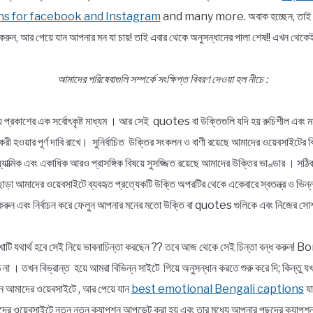
ns for facebook and Instagram
and many more. অবাক হচ্ছেন, তাই তো ?
রুন, আর পেয়ে যান আপনার মন যা চায়! তাই এবার থেকে অনুসন্ধানের পালা শেষ!! এখন 
আমাদের পরিষেবাগুলি সম্পর্কে সংক্ষিপ্ত বিবরণ দেওয়া হল নীচে :
্য প্রকাশের এক সর্বোৎকৃষ্ট মাধ্যম । আর সেই quotes বা উক্তিগুলি যদি হয় রুচিশীল এবং মা
ার্যকরী হওয়ার পূর্ণ দাবি রাখে। সুনির্বাচিত উক্তির সংকলন ও বাণী রয়েছে আমাদের ওয়েবসাইটের 
, আধ্যাত্মিক এবং একাধিক আরও প্রাসঙ্গিক বিষয়ে সুসজ্জিত রয়েছে আমাদের উক্তির ভাণ্ডার । স
ছাড়া আমাদের ওয়েবসাইটে ব্যবহৃত প্রত্যেকটি উক্তি অপরটির থেকে একেবারে স্বতন্ত্র ও ভ
রুন এবং নির্বাচন করে ফেলুন আপনার মনের মতো উক্তি বা quotes গুলিকে এবং নিজের সোশ
াটি যথার্থ হবে সেই নিয়ে ভাবনাচিন্তা করছেন ?? তবে আজ থেকে সেই চিন্তা বন্ধ করুন
না । তখন বিভ্রান্ত হয়ে আমরা বিভিন্ন সাইটে গিয়ে অনুসন্ধান করতে শুরু করে দি; কিন্তু 
আসুন আমাদের ওয়েবসাইটে , আর পেয়ে যান
best emotional Bengali captions
যা
র ওয়েবসাইটে নতুন নতুন ক্যাপশন আপডেট করা হয় এবং তার মধ্যে আপনার পছন্দের ক্যাপশনট