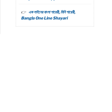
এক লাইনের বাংলা শায়েরী, মিনি শায়েরী,
m
Bangla One Line Shayari
i
s
e
y
i