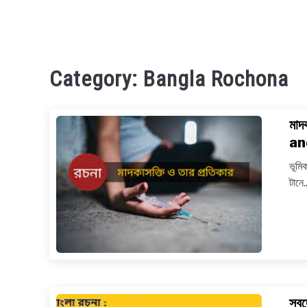
Category:
Bangla Rochona
মাদ
an
ভূমি
টানে..
স্ব