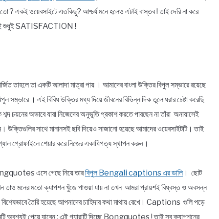
 একই ওয়েবসাইটে এতকিছু? আশ্চর্য মনে হলেও এটাই বাস্তব ! তাই দেরি না করে
থেকেই শুধুই SATISFACTION !
র্জিত তাহলে তা একটি আলাদা মাত্রা পায় । আমাদের বাংলা উক্তির বিপুল সম্ভারে রয়েছে
বিপুল সম্ভারে । এই বিবিধ উক্তির মধ্য দিয়ে জীবনের বিভিন্ন দিক তুলে ধরার চেষ্টা করেছি
ঠিক শব্দ চয়নের অভাবে যারা নিজেদের অনুভূতি প্রকাশ করতে পারছেন না তাঁরা অনায়াসেই
িন্ন। উক্তিগুলির সাথে মানানসই ছবি দিয়েও সাজানো হয়েছে আমাদের ওয়েবসাইটটি। তাই
্যাল প্রোফাইলে শেয়ার করে নিজের একাধিপত্য স্থাপন করুন।
! Bongquotes এসে গেছে নিয়ে তার
বিপুল Bengali captions এর ডালি
। ছোট
যখন তাও মনের মতো ক্যাপশন খুঁজে পাওয়া যায় না তখন আমরা প্রায়শই বিধ্বস্ত ও অবসন্ন
 বিশেষভাবে তৈরি হয়েছে আপনাদের চাহিদার কথা মাথায় রেখে। Captions গুলি পড়ে
ি অবশ্যই পেয়ে যাবেন ; এই গ্যারান্টি দিচ্ছে Bongquotes ! তাই সব ক্যাপশনের