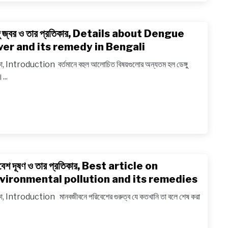
the
Dowry
্গু জ্বর ও তার প্রতিকার, Details about Dengue
link
Syste
to
ver and its remedy in Bengali
in
ডেঙ্গু
Bengal
কা, Introduction বর্তমানে বহুল আলােচিত বিষয়গুলাের অন্যতম হল ডেঙ্গু
জ্বর
...
ও
তার
প্রতিকার,
Detail
about
Dengu
fever
বেশ দূষণ ও তার প্রতিকার, Best article on
link
and
to
vironmental pollution and its remedies
its
পরিবেশ
remed
কা, Introduction মানবজীবনে পরিবেশের গুরুত্ব যে কতখানি তা বলে শেষ করা
দূষণ
in
ও
Bengal
তার