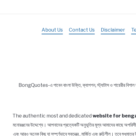
About Us
Contact Us
Disclaimer
T
BongQuotes-এ পাবেন বাংলা উক্তি, ক্যাপশন, স্ট্যাটাস ও শায়েরীর বিশাল
The authentic most and dedicated
website for benga
মনোরঞ্জনের উদ্দেশ্যে। আপনাদের প্রত্যেকটি অনুভূতির মূল্য আমাদের কাছে অ
এবং আরও অনেক কিছু যা সম্পূর্ণভাবে স্বতন্ত্র , মার্জিত এবং রুচিশীল। তবে শুধুম