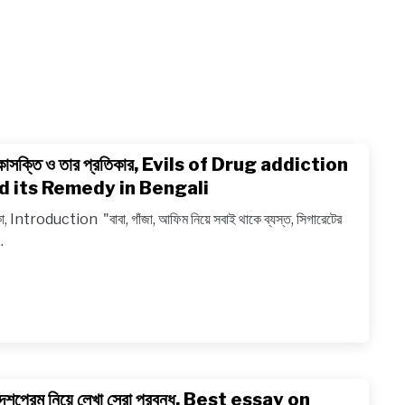
কাসক্তি ও তার প্রতিকার, Evils of Drug addiction
link
to
d its Remedy in Bengali
মাদকাসক্
কা, Introduction "বাবা, গাঁজা, আফিম নিয়ে সবাই থাকে ব্যস্ত, সিগারেটের
ও
.
তার
প্রতিকার,
Evils
of
Drug
addict
and
দেশপ্রেম নিয়ে লেখা সেরা প্রবন্ধ, Best essay on
link
its