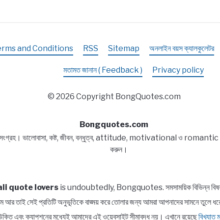
failure
in
Bengal
erms and Conditions
RSS
Sitemap
অনলাইন বয়স ক্যালকুলেটর
মতামত জানান ( Feedback )
Privacy policy
© 2026 Copyright BongQuotes.com
Bongquotes.com
 সংগ্রহ। ভালোবাসা, কষ্ট, জীবন, বন্ধুত্ব, attitude, motivational ও romantic বিষয
করুন।
li quote lovers
is undoubtedly, Bongquotes. সমসাময়িক বিভিন্ন বিষয় সম্প
পরিসীম আর তাই সেই প্রতিটি অনুভূতিকে বাঙ্ময় করে তোলার জন্য আমরা আপনাদের সামন
াত্র উক্তি এবং ক্যাপশনের মধ্যেই আমাদের এই ওয়েবসাইট সীমাবদ্ধ নয়। এখানে রয়েছে
বিখ্যাত