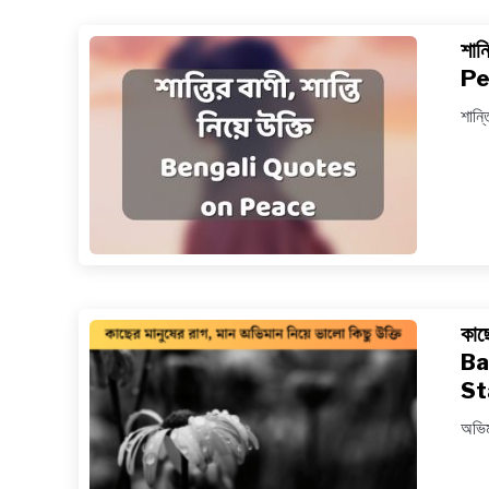
শান
Pe
শান্ত
কাছ
Ba
St
অভিমা