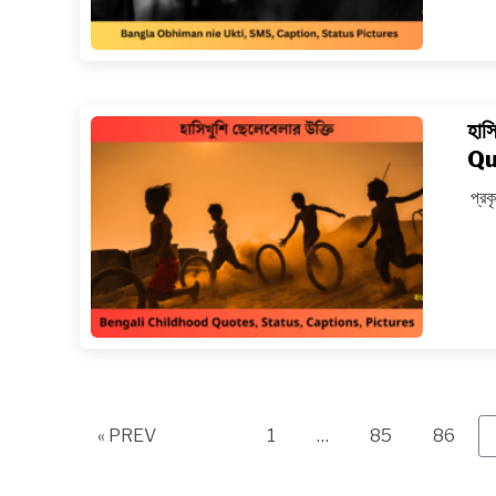
হাস
Qu
প্রকৃ
Page
Page
Page
« PREV
1
…
85
86