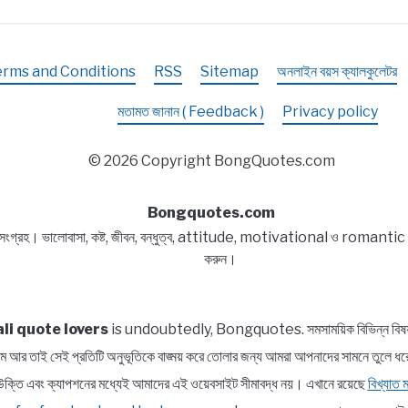
erms and Conditions
RSS
Sitemap
অনলাইন বয়স ক্যালকুলেটর
মতামত জানান ( Feedback )
Privacy policy
© 2026 Copyright BongQuotes.com
Bongquotes.com
 সংগ্রহ। ভালোবাসা, কষ্ট, জীবন, বন্ধুত্ব, attitude, motivational ও romantic বিষয
করুন।
li quote lovers
is undoubtedly, Bongquotes. সমসাময়িক বিভিন্ন বিষয় সম্প
পরিসীম আর তাই সেই প্রতিটি অনুভূতিকে বাঙ্ময় করে তোলার জন্য আমরা আপনাদের সামন
াত্র উক্তি এবং ক্যাপশনের মধ্যেই আমাদের এই ওয়েবসাইট সীমাবদ্ধ নয়। এখানে রয়েছে
বিখ্যাত