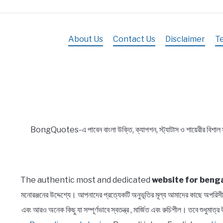
About Us
Contact Us
Disclaimer
T
BongQuotes-এ পাবেন বাংলা উক্তি, ক্যাপশন, স্ট্যাটাস ও শায়েরীর বিশাল
The authentic most and dedicated
website for benga
মনোরঞ্জনের উদ্দেশ্যে। আপনাদের প্রত্যেকটি অনুভূতির মূল্য আমাদের কাছে অ
এবং আরও অনেক কিছু যা সম্পূর্ণভাবে স্বতন্ত্র , মার্জিত এবং রুচিশীল। তবে শুধুম