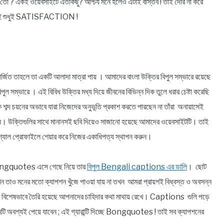
 একই ওয়েবসাইটে এতকিছু? আশ্চর্য মনে হলেও এটাই বাস্তব ! তাই দেরি না করে
থেকেই শুধুই SATISFACTION !
র্জিত তাহলে তা একটি আলাদা মাত্রা পায় । আমাদের বাংলা উক্তির বিপুল সম্ভারে রয়েছে
বিপুল সম্ভারে । এই বিবিধ উক্তির মধ্য দিয়ে জীবনের বিভিন্ন দিক তুলে ধরার চেষ্টা করেছি
ঠিক শব্দ চয়নের অভাবে যারা নিজেদের অনুভূতি প্রকাশ করতে পারছেন না তাঁরা অনায়াসেই
িন্ন। উক্তিগুলির সাথে মানানসই ছবি দিয়েও সাজানো হয়েছে আমাদের ওয়েবসাইটটি। তাই
্যাল প্রোফাইলে শেয়ার করে নিজের একাধিপত্য স্থাপন করুন।
! Bongquotes এসে গেছে নিয়ে তার
বিপুল Bengali captions এর ডালি
। ছোট
যখন তাও মনের মতো ক্যাপশন খুঁজে পাওয়া যায় না তখন আমরা প্রায়শই বিধ্বস্ত ও অবসন্ন
 বিশেষভাবে তৈরি হয়েছে আপনাদের চাহিদার কথা মাথায় রেখে। Captions গুলি পড়ে
ি অবশ্যই পেয়ে যাবেন ; এই গ্যারান্টি দিচ্ছে Bongquotes ! তাই সব ক্যাপশনের