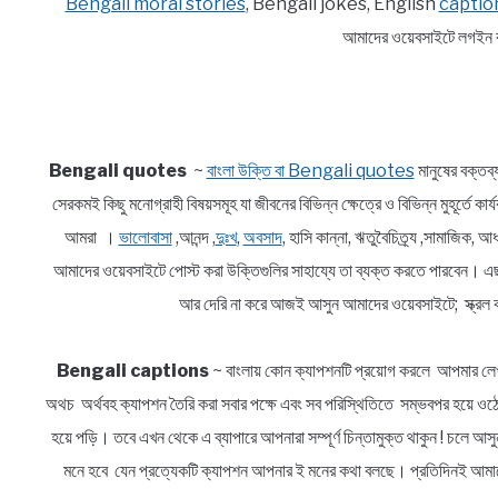
Bengali moral stories
, Bengali jokes, English
captio
আমাদের ওয়েবসাইটে লগইন ক
Bengali quotes
~
বাংলা উক্তি বা Bengali quotes
মানুষের বক্তব
সেরকমই কিছু মনোগ্রাহী বিষয়সমূহ যা জীবনের বিভিন্ন ক্ষেত্রে ও বিভিন্ন মুহূর্তে ক
আমরা ।
ভালোবাসা
,আনন্দ ,
দুঃখ
,
অবসাদ
, হাসি কান্না, ঋতুবৈচিত্র্য ,সামাজিক
আমাদের ওয়েবসাইটে পোস্ট করা উক্তিগুলির সাহায্যে তা ব্যক্ত করতে পারবেন। এ
আর দেরি না করে আজই আসুন আমাদের ওয়েবসাইটে; স্ক্রল ক
Bengali captions
~ বাংলায় কোন ক্যাপশনটি প্রয়োগ করলে আপমার লেখ
অথচ অর্থবহ ক্যাপশন তৈরি করা সবার পক্ষে এবং সব পরিস্থিতিতে সম্ভবপর হয়ে ওঠে 
হয়ে পড়ি। তবে এখন থেকে এ ব্যাপারে আপনারা সম্পূর্ণ চিন্তামুক্ত থাকুন ! চলে 
মনে হবে যেন প্রত্যেকটি ক্যাপশন আপনার ই মনের কথা বলছে। প্রতিদিনই আমাদে