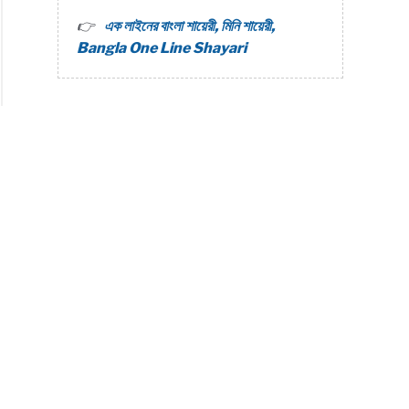
এক লাইনের বাংলা শায়েরী, মিনি শায়েরী,
er
Bangla One Line Shayari
i
s