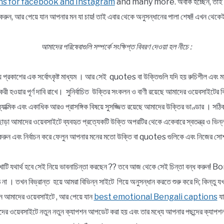
ns for facebook and Instagram
and many more. অবাক হচ্ছেন, তাই তো ?
রুন, আর পেয়ে যান আপনার মন যা চায়! তাই এবার থেকে অনুসন্ধানের পালা শেষ!! এখন 
আমাদের পরিষেবাগুলি সম্পর্কে সংক্ষিপ্ত বিবরণ দেওয়া হল নীচে :
্য প্রকাশের এক সর্বোৎকৃষ্ট মাধ্যম । আর সেই quotes বা উক্তিগুলি যদি হয় রুচিশীল এবং মা
ার্যকরী হওয়ার পূর্ণ দাবি রাখে। সুনির্বাচিত উক্তির সংকলন ও বাণী রয়েছে আমাদের ওয়েবসাইটের 
, আধ্যাত্মিক এবং একাধিক আরও প্রাসঙ্গিক বিষয়ে সুসজ্জিত রয়েছে আমাদের উক্তির ভাণ্ডার । স
ছাড়া আমাদের ওয়েবসাইটে ব্যবহৃত প্রত্যেকটি উক্তি অপরটির থেকে একেবারে স্বতন্ত্র ও ভ
রুন এবং নির্বাচন করে ফেলুন আপনার মনের মতো উক্তি বা quotes গুলিকে এবং নিজের সোশ
াটি যথার্থ হবে সেই নিয়ে ভাবনাচিন্তা করছেন ?? তবে আজ থেকে সেই চিন্তা বন্ধ করুন
না । তখন বিভ্রান্ত হয়ে আমরা বিভিন্ন সাইটে গিয়ে অনুসন্ধান করতে শুরু করে দি; কিন্তু 
আসুন আমাদের ওয়েবসাইটে , আর পেয়ে যান
best emotional Bengali captions
যা
র ওয়েবসাইটে নতুন নতুন ক্যাপশন আপডেট করা হয় এবং তার মধ্যে আপনার পছন্দের ক্যাপশনট