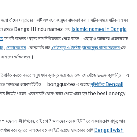
া হলো তাঁদের সন্তানের একটি অর্থবহ এবং সুন্দর নামকরণ করা। সঠিক সময়ে সঠিক নাম সব
র যেখানে রয়েছে Bengali Hindu names এবং
Islamic names in Bangla
.
ায়
আপনি আপনার পছন্দের নাম নিশ্চিতভাবে পেয়ে যাবেন। এছাড়াও আমাদের ওয়েবসাইটে
াম
,
দোকানের নাম
, রেস্তোরাঁর নাম ,
ফেইসবুক ও ইনস্টাগ্রামের সুন্দর নামের সংকলন
এবং
ন আমাদের অভিনবত্ব ।
বাহিত করতে করতে মানুষ যখন ক্লান্ত হয়ে পড়ে তখন সে খোঁজে দুদণ্ড প্রশান্তি। এ
 ব্রতী হয়েছে আমাদের ওয়েবসাইটটিও । bongquotes এ রয়েছে
সুনির্বাচিত Bengali
খ বুলিয়ে নিতেই পারেন ; একঘেয়েমি থেকে রেহাই পেতে এটাই হল the best energy
ে উঠতে পারছেন না কী লিখবেন, তাই তো ? আমাদের ওয়েবসাইট টি তে একবার চোখ রাখুন; আর
াৎপর্যময় করে তুলতে আমাদের ওয়েবসাইটে রয়েছে হাজারেরও বেশি
Bengali wish