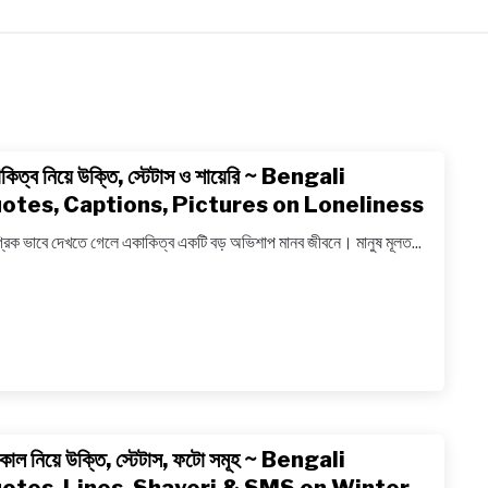
OGRAPHY
EDUCATIONAL
BENGALI WISHES
QUOT
BENGALI NAMES
BENGALI STORIES
কিত্ব নিয়ে উক্তি, স্টেটাস ও শায়েরি ~ Bengali
link
to
otes, Captions, Pictures on Loneliness
একাকিত্ব
্রিক ভাবে দেখতে গেলে একাকিত্ব একটি বড় অভিশাপ মানব জীবনে। মানুষ মূলত...
নিয়ে
উক্তি,
স্টেটাস
ও
শায়েরি
~
Bengal
Quotes
কাল নিয়ে উক্তি, স্টেটাস, ফটো সমূহ ~ Bengali
link
Captio
to
Pictur