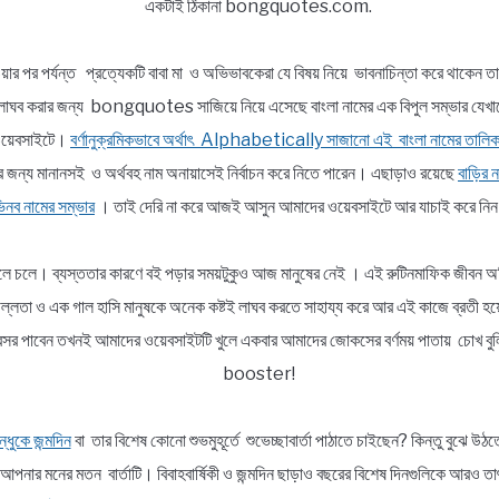
একটাই ঠিকানা bongquotes.com.
য়ার পর পর্যন্ত প্রত্যেকটি বাবা মা ও অভিভাবকেরা যে বিষয় নিয়ে ভাবনাচিন্তা করে থাকেন ত
ভার লাঘব করার জন্য bongquotes সাজিয়ে নিয়ে এসেছে বাংলা নামের এক বিপুল সম্ভা
র ওয়েবসাইটে।
বর্ণানুক্রমিকভাবে অর্থাৎ Alphabetically সাজানো এই বাংলা নামের তালিক
র জন্য মানানসই ও অর্থবহ নাম অনায়াসেই নির্বাচন করে নিতে পারেন। এছাড়াও রয়েছে
বাড়ির ন
নব নামের সম্ভার
। তাই দেরি না করে আজই আসুন আমাদের ওয়েবসাইটে আর যাচাই করে নি
ললে চলে। ব্যস্ততার কারণে বই পড়ার সময়টুকুও আজ মানুষের নেই । এই রুটিনমাফিক জীবন অতি
র প্রফুল্লতা ও এক গাল হাসি মানুষকে অনেক কষ্টই লাঘব করতে সাহায্য করে আর এই কাজে
নই অবসর পাবেন তখনই আমাদের ওয়েবসাইটটি খুলে একবার আমাদের জোকসের বর্ণময় পাতায় চো
booster!
্ধুকে জন্মদিন
বা তার বিশেষ কোনো শুভমুহূর্তে শুভেচ্ছাবার্তা পাঠাতে চাইছেন? কিন্তু বুঝ
পনার মনের মতন বার্তাটি। বিবাহবার্ষিকী ও জন্মদিন ছাড়াও বছরের বিশেষ দিনগুলিকে আরও ত