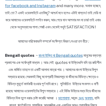
for facebook and Instagram
and many more. অবাক হচ্ছেন,
তাই তো ? একই ওয়েবসাইটে এতকিছু? আশ্চর্য মনে হলেও এটাই বাস্তব ! তাই দেরি না
করে আমাদের ওয়েবসাইটে লগইন করুন, আর পেয়ে যান আপনার মন যা চায়! তাই এবার
থেকে অনুসন্ধানের পালা শেষ!! এখন থেকেই শুধুই SATISFACTION !
আমাদের পরিষেবাগুলি সম্পর্কে সংক্ষিপ্ত বিবরণ দেওয়া হল নীচে :
Bengali quotes
~
বাংলা উক্তি বা Bengali quotes
মানুষের বক্তব্য
প্রকাশের এক সর্বোৎকৃষ্ট মাধ্যম । আর সেই quotes বা উক্তিগুলি যদি হয় রুচিশীল
এবং মার্জিত তাহলে তা একটি আলাদা মাত্রা পায় । আমাদের বাংলা উক্তির বিপুল
সম্ভারে রয়েছে সেরকমই কিছু মনোগ্রাহী বিষয়সমূহ যা জীবনের বিভিন্ন ক্ষেত্রে ও
বিভিন্ন মুহূর্তে কার্যকরী হওয়ার পূর্ণ দাবি রাখে। সুনির্বাচিত উক্তির সংকলন ও বাণী
রয়েছে আমাদের ওয়েবসাইটের বিপুল সম্ভারে । এই বিবিধ উক্তির মধ্য দিয়ে জীবনের
বিভিন্ন দিক তুলে ধরার চেষ্টা করেছি আমরা ।
ভালোবাসা
,আনন্দ ,
দুঃখ
,
অবসাদ
, হাসি
কান্না, ঋতুবৈচিত্র্য ,সামাজিক, আধ্যাত্মিক এবং একাধিক আরও প্রাসঙ্গিক বিষয়ে