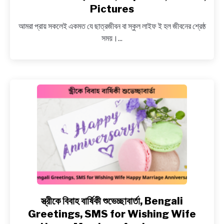
NEWS
স্কুল
Pictures
লাইফের
আমরা প্রায় সকলেই একমত যে ছাত্রজীবন বা স্কুল লাইফ ই হল জীবনের শ্রেষ্ঠ
স্বর্ণালী
BENGALI LYRICS
সময়।...
দিন
নিয়ে
BENGALI NAMES
কিছু
উক্তি
BENGALI STORIES
~
Bengali
School
Life
Quotes,
Captions,
Status,
Pictures
স্ত্রীকে বিবাহ বার্ষিকী শুভেচ্ছাবার্তা, Bengali
link
to
Greetings, SMS for Wishing Wife
স্ত্রীকে