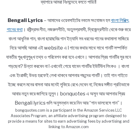
ব্যাপারে আমরা নিঃসন্দেহে বলতে পারি !!
Bengali Lyrics
– আমাদের ওয়েবসাইটের নবতম সংযোজন হল
বাংলা লিরিক্স,
গানের কথা
। রবীন্দ্রসংগীত, নজরুলগীতি, অতুলপ্রসাদী, দ্বিজেন্দ্রগীতি থেকে শুরু করে
বাংলা আধুনিক গান, বাংলা ছায়াছবির গান ইত্যাদি সব ধরনের গানের কথামালা সাজিয়ে
নিয়ে আসছি আমরা এই website এ l গানের কথার সাথে সাথে গানটি সম্পর্কিত
যাবতীয় পুঙ্খানুপুঙ্খ তথ্য ও পরিবেশন করা হবে এখানে। আপনার প্রিয় গানটির সুর মনে
পড়ছেনা? চিন্তা করবেন না ! এখানেই পেয়ে যাবেন গানটির ইউটিউব লিংকও । বাংলা
এবং ইংরাজী; উভয় হরফেই লেখা থাকবে আপনার পছন্দের গানটি। তাই গান গাইতে
ইচ্ছে করলে মনের বাসনা আর মনেই লুকিয়ে রেখে দেবেন না; নিজের সঙ্গীত প্রতিভাকে
আবার নতুন করে জাগিয়ে তুলুন। bonquotes এ অসুন আর আপনার প্রিয়
Bengali lyrics গুলি অনুসন্ধান করে নিন আর “গান ভালবেসে গান”।
bongquotes.com is a participant in the Amazon Services LLC
Associates Program, an affiliate advertising program designed to
provide a means for sites to earn advertising fees by advertising and
linking to Amazon.com