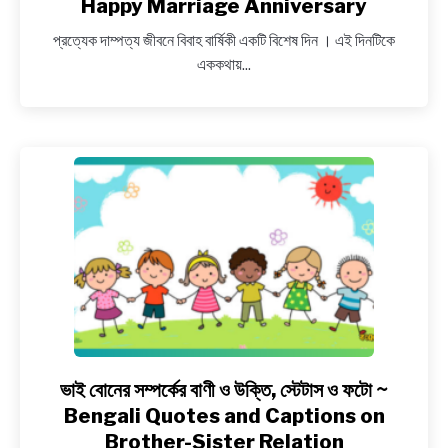
Happy Marriage Anniversary
বিবাহ
প্রত্যেক দাম্পত্য জীবনে বিবাহ বার্ষিকী একটি বিশেষ দিন । এই দিনটিকে
বার্ষিকী
এককথায়...
শুভেচ্ছাবার্তা,
Bengali
Greetings,
SMS
for
Wishing
Wife
Happy
Marriage
Anniversary
ভাই বোনের সম্পর্কের বাণী ও উক্তি, স্টেটাস ও ফটো ~
link
to
Bengali Quotes and Captions on
ভাই
Brother-Sister Relation