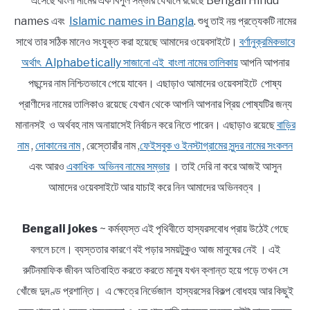
এসেছে বাংলা নামের এক বিপুল সম্ভার যেখানে রয়েছে Bengali Hindu
names এবং
Islamic names in Bangla
. শুধু তাই নয় প্রত্যেকটি নামের
সাথে তার সঠিক মানেও সংযুক্ত করা হয়েছে আমাদের ওয়েবসাইটে।
বর্ণানুক্রমিকভাবে
অর্থাৎ Alphabetically সাজানো এই বাংলা নামের তালিকায়
আপনি আপনার
পছন্দের নাম নিশ্চিতভাবে পেয়ে যাবেন। এছাড়াও আমাদের ওয়েবসাইটে পোষ্য
প্রাণীদের নামের তালিকাও রয়েছে যেখান থেকে আপনি আপনার প্রিয় পোষ্যটির জন্য
মানানসই ও অর্থবহ নাম অনায়াসেই নির্বাচন করে নিতে পারেন। এছাড়াও রয়েছে
বাড়ির
নাম
,
দোকানের নাম
, রেস্তোরাঁর নাম ,
ফেইসবুক ও ইনস্টাগ্রামের সুন্দর নামের সংকলন
এবং আরও
একাধিক অভিনব নামের সম্ভার
। তাই দেরি না করে আজই আসুন
আমাদের ওয়েবসাইটে আর যাচাই করে নিন আমাদের অভিনবত্ব ।
Bengali jokes
~ কর্মব্যস্ত এই পৃথিবীতে হাস্যরসবোধ প্রায় উঠেই গেছে
বললে চলে। ব্যস্ততার কারণে বই পড়ার সময়টুকুও আজ মানুষের নেই । এই
রুটিনমাফিক জীবন অতিবাহিত করতে করতে মানুষ যখন ক্লান্ত হয়ে পড়ে তখন সে
খোঁজে দুদণ্ড প্রশান্তি। এ ক্ষেত্রে নির্ভেজাল হাস্যরসের বিকল্প বোধহয় আর কিছুই