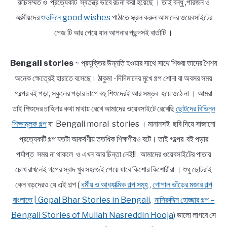
রুচিসম্মত ও প্রত্যেকটি স্বতন্ত্র ভাবে রচনা করা হয়েছে । তাই বন্ধু ,পরিজন ও
আত্মীয়দের
শুভদিনে good wishes
পাঠাতে স্ক্রল করুন আমাদের ওয়েবসাইটের
পেজ টি আর পেয়ে যান আপনার পছন্দসই বার্তাটি ।
Bengali stories
~ প্রযুক্তির উন্নতি হওয়ার সাথে সাথে শিশুরা তাদের শৈশব
অনেক ক্ষেত্রেই হারাতে বসেছে। ঠাকুমা -দিদিমাদের মুখে গল্প শোনা বা অবসর সময়
গল্পের বই পড়া, স্কুলের পড়ার চাপে বহু শিশুদেরই আর সম্ভব হয়ে ওঠে না । আমরা
তাই শিশুদের চাহিদার কথা মাথায় রেখে আমাদের ওয়েবসাইটে রেখেছি
ছোটদের বিভিন্ন
শিক্ষামূলক গল্প
বা Bengali moral stories । মানানসই ছবি দিয়ে সাজানো
প্রত্যেকটি গল্প যতটা আকর্ষণীয় ততধিক শিক্ষণীয়ও বটে। তাই গল্পের বই পড়ার
পর্যাপ্ত সময় না থাকলে ও এখন আর চিন্তা নেই!! আমাদের ওয়েবসাইটের পাতায়
চোখ রাখলেই গল্পের স্বাদ খুব সহজেই পেয়ে যাবে কিশোর কিশোরীরা । শুধু ছোটরাই
কেন বড়দেরও যে এই গল্প (
ধর্মীয় ও আধ্যাত্মিক গল্প সমূহ
,
গোপাল ভাঁড়ের মজার গল্প
বাংলাতে | Gopal Bhar Stories in Bengali
,
নাসিরুদ্দিন হোজ্জার গল্প –
Bengali Stories of Mullah Nasreddin Hooja
) ভালো লাগবে সে