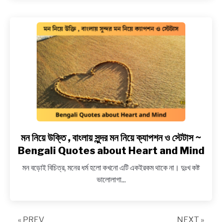
Status
Collection
~
সেরা
বাংলা
হোয়াটস্যাপ
স্টেটাস
পিকচার
মন নিয়ে উক্তি , বাংলায় সুন্দর মন নিয়ে ক্যাপশন ও স্টেটাস ~
link
to
Bengali Quotes about Heart and Mind
মন
মন বড়োই বিচিত্র, মনের ধর্ম হলো কখনো এটি একইরকম থাকে না। দুঃখ কষ্ট
নিয়ে
ভালোলাগা...
উক্তি
,
বাংলায়
« PREV
সুন্দর
NEXT »