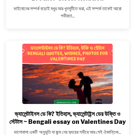
বোনের
ভাইবোনের সম্পর্ক বড়োই মধুর আর খুনসুটিতে ভরা, এই সম্পর্ক তাকেই আরো
সম্পর্কের
গভীরতা...
বাণী
ও
উক্তি,
স্টেটাস
ও
ফটো
~
Bengali
Quotes
and
Captions
on
Brother-
Sister
ভ্যালেন্টাইনস ডে কি? ইতিহাস, ভ্যালেন্টাইন্স ডের উক্তি ও
link
Relation
to
স্টেটাস ~ Bengali essay on Valentines Day
ভ্যালেন্টাইনস
ভালোবাসা একটি অনুভূতি যা জন্ম নেয় হৃদয়ের গভীরে আর সেই ঐকান্তিক...
ডে