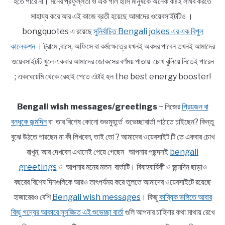
হতে পারে না। মনের প্রফুল্লতা ও এক গাল হাসি মানুষকে অনেক কষ্টই লাঘব করতে
সাহায্য করে আর এই কাজে ব্রতী হয়েছে আমাদের ওয়েবসাইটটিও ।
bongquotes এ রয়েছে
সুনির্বাচিত Bengali jokes এর এক বিপুল
কালেকশন
। ট্রামে ,বাসে, অফিসে বা কর্মক্ষেত্রে যখনই অবসর পাবেন তখনই আমাদের
ওয়েবসাইটটি খুলে একবার আমাদের জোকসের বর্ণময় পাতায় চোখ বুলিয়ে নিতেই পারেন
; একঘেয়েমি থেকে রেহাই পেতে এটাই হল the best energy booster!
Bengali wish messages/greetings
~ নিজের
প্রিয়জন বা
বন্ধুকে জন্মদিন
বা তার বিশেষ কোনো শুভমুহূর্তে শুভেচ্ছাবার্তা পাঠাতে চাইছেন? কিন্তু
বুঝে উঠতে পারছেন না কী লিখবেন, তাই তো ? আমাদের ওয়েবসাইট টি তে একবার চোখ
রাখুন; আর দেখবেন এখানেই পেয়ে গেছেন আপনার পছন্দসই
bengali
greetings
ও আপনার মনের মতন বার্তাটি। বিবাহবার্ষিকী ও জন্মদিন ছাড়াও
বছরের বিশেষ দিনগুলিকে আরও তাৎপর্যময় করে তুলতে আমাদের ওয়েবসাইটে রয়েছে
হাজারেরও বেশি
Bengali wish messages
। কিছু
কাব্যিক ভঙ্গিতে আবার
কিছু গদ্যের আকারে সুসজ্জিত এই শুভেচ্ছা বার্তা
গুলি আপনার চাহিদার কথা মাথায় রেখে