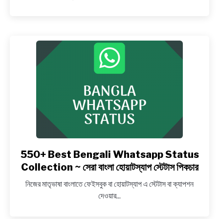
কি?
ইতিহাস,
ভ্যালেন্টাইন্স
ডের
উক্তি
ও
স্টেটাস
~
Bengali
essay
on
Valentines
Day
550+ Best Bengali Whatsapp Status
link
to
Collection ~ সেরা বাংলা হোয়াটস্যাপ স্টেটাস পিকচার
550+
নিজের মাতৃভাষা বাংলাতে ফেইসবুক বা হোয়াটস্যাপ এ স্টেটাস বা ক্যাপশন
Best
দেওয়ার...
Bengali
Whatsapp