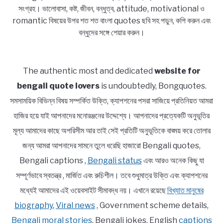
সংগ্রহ। ভালোবাসা, কষ্ট, জীবন, বন্ধুত্ব, attitude, motivational ও
romantic বিষয়ের উপর শত শত বাংলা quotes ছবি সহ পড়ুন, কপি করুন এবং
বন্ধুদের সঙ্গে শেয়ার করুন।
The authentic most and dedicated
website for
bengali quote lovers
is undoubtedly, Bongquotes.
সমসাময়িক বিভিন্ন বিষয় সম্পর্কিত উক্তি, ক্যাপশনের পসরা সাজিয়ে প্রতিনিয়ত আমরা
হাজির হয়ে যাই আপনাদের মনোরঞ্জনের উদ্দেশ্যে। আপনাদের প্রত্যেকটি অনুভূতির
মূল্য আমাদের কাছে অপরিসীম আর তাই সেই প্রতিটি অনুভূতিকে বাঙ্ময় করে তোলার
জন্য আমরা আপনাদের সামনে তুলে ধরেছি হাজারো Bengali quotes,
Bengali captions ,
Bengali status
এবং আরও অনেক কিছু যা
সম্পূর্ণভাবে স্বতন্ত্র , মার্জিত এবং রুচিশীল। তবে শুধুমাত্র উক্তি এবং ক্যাপশনের
মধ্যেই আমাদের এই ওয়েবসাইট সীমাবদ্ধ নয়। এখানে রয়েছে
বিখ্যাত মানুষের
biography
,
Viral news
, Government scheme details,
Bengali moral stories
, Bengali jokes, English
captions