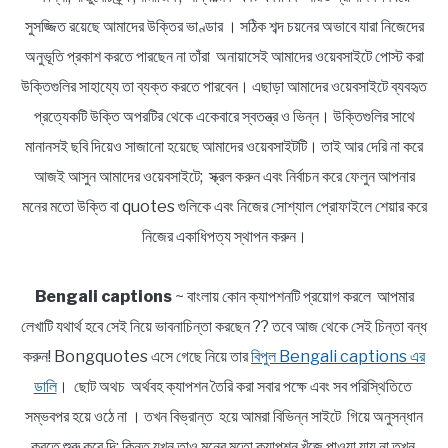
সুসজ্জিত রয়েছে আমাদের উক্তির ভাণ্ডার । সঠিক শব্দ চয়নের অভাবে যারা নিজেদের
অনুভূতি প্রকাশ করতে পারছেন না তাঁরা অনায়াসেই আমাদের ওয়েবসাইটে পোস্ট করা
উক্তিগুলির সাহায্যে তা ব্যক্ত করতে পারবেন। এছাড়া আমাদের ওয়েবসাইটে ব্যবহৃত
প্রত্যেকটি উক্তি অপরটির থেকে একেবারে স্বতন্ত্র ও ভিন্ন। উক্তিগুলির সাথে
মানানসই ছবি দিয়েও সাজানো হয়েছে আমাদের ওয়েবসাইটটি। তাই আর দেরি না করে
আজই আসুন আমাদের ওয়েবসাইটে; স্ক্রল করুন এবং নির্বাচন করে ফেলুন আপনার
মনের মতো উক্তি বা quotes গুলিকে এবং নিজের সোশ্যাল প্রোফাইলে শেয়ার করে
নিজের একাধিপত্য স্থাপন করুন।
Bengali captions
~ বাংলায় কোন ক্যাপশনটি প্রয়োগ করলে আপমার
লেখাটি যথার্থ হবে সেই নিয়ে ভাবনাচিন্তা করছেন ?? তবে আজ থেকে সেই চিন্তা বন্ধ
করুন! Bongquotes এসে গেছে নিয়ে তার
বিপুল Bengali captions এর
ডালি
। ছোট অথচ অর্থবহ ক্যাপশন তৈরি করা সবার পক্ষে এবং সব পরিস্থিতিতে
সম্ভবপর হয়ে ওঠে না । তখন বিভ্রান্ত হয়ে আমরা বিভিন্ন সাইটে গিয়ে অনুসন্ধান
করতে শুরু করে দি; কিন্তু যখন তাও মনের মতো ক্যাপশন খুঁজে পাওয়া যায় না তখন