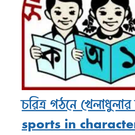
চরিত্র গঠনে খেলাধুলার
sports in characte