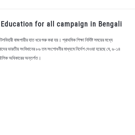
OGRAPHY
EDUCATIONAL
BENGALI WISHES
QUOT
bout Education for all campaign in Bengali
BENGALI NAMES
BENGALI STORIES
িহারী বাজপায়ীর হাত ধরে শুরু করা হয়। প্রাথমিক শিক্ষা নির্দিষ্ট সময়ের মধ্যে
াদের ভারতীয় সংবিধানের ৮৬ তম সংশোধনীর মাধ্যমে নির্দেশ দেওয়া হয়েছে যে, ৬-১৪
ের মৌলিক অধিকারের অন্তর্গত।