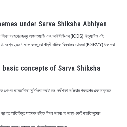
ো, Schemes under Sarva Shiksha Abhiyan
বর্তী শিক্ষা গ্রহণের জন্য অঙ্গনওয়াড়ি এবং আইসিডিএস (ICDS) ইত্যাদিও এই
 উদ্দেশ্যে ২০০৪ সালে কস্তুরবা গান্ধী বালিকা বিদ্যালয় যোজনা (KGBVY) শুরু করা
w the basic concepts of Sarva Shiksha
ক গুণগত মানের শিক্ষা সুনিশ্চিত করাই হল সর্বশিক্ষা অভিযান প্রকল্পের এক অন্যতম
থেকে প্রাপ্ত অতিরিক্ত সহায়ক শক্তি কিংবা জনগণের জন্য একটি বাড়তি সুযোগ।