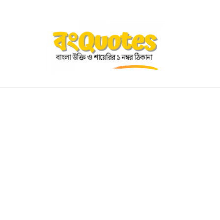
OGRAPHY
EDUCATIONAL
BENGALI WISHES
QUOT
BENGALI NAMES
BENGALI STORIES