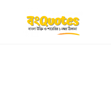
OGRAPHY
EDUCATIONAL
BENGALI WISHES
QUOT
BENGALI NAMES
BENGALI STORIES