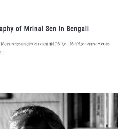
graphy of Mrinal Sen in Bengali
্দি সিনেমা জগতের সাথেও তার ভালো পরিচিতি ছিল। তিনি ছিলেন একজন প্রখ্যাত
েখক।