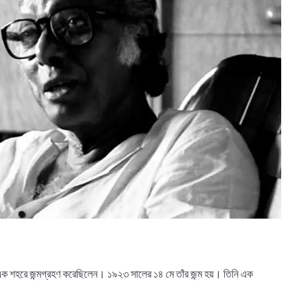
রের এক শহরে জন্মগ্রহণ করেছিলেন। ১৯২৩ সালের ১৪ মে তাঁর জন্ম হয়। তিনি এক