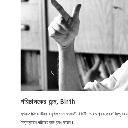
পরিচালকের জন্ম, Birth
সুখ্যাত চিত্রনাট্যকার মৃণাল সেন তৎকালীন ব্রিটিশ ভারত পূর্ব বঙ্গের ফরিদপু
বৈদ্যব্রাহ্মণ পরিবারে জন্মগ্রহণ করেন।