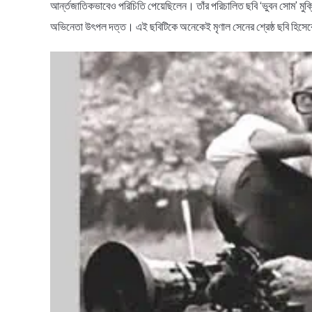
আর্ন্তজাতিকভাবেও পরিচিতি পেয়েছিলেন। তাঁর পরিচালিত ছবি ‘ভুবন সোম’ মু
অভিনেতা উৎপল দত্ত। এই ছবিটিকে অনেকেই মৃণাল সেনের শ্রেষ্ঠ ছবি হিসে