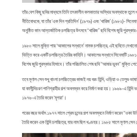
তাঁর বেশ কিছু ছবির মাধ্যমে তিনি তৎকালীন কলকাতার অস্থির অবস্থাকে তুলে 
নীতিবোধকে, যা তাঁর ‘এক দিন প্রতিদিন’ (১৯৭৯) এবং ‘খারিজ’ (১৯৮২)- সিনেমায
অনুষ্ঠিত কান আন্তর্জাতিক চলচ্চিত্র উৎসবে “খারিজ” ছবি বিশেষ জুরি পুরস্কা
১৯৮০ সালে মুক্তি পায় ‘আকালের সন্ধানে’ নামক চলচ্চিত্র, এই ছবিতে দেখানো 
ভিত্তি করে একটি চলচ্চিত্র তৈরির কাহিনি। আকালের সন্ধানে সিনেমাটি ১৯৮১ স
বিশেষ জুরি পুরস্কার হিসাবে। তাঁর পরিচালিত শেষ ছবি “আমার ভুবন” মুক্তি 
তবে মৃণাল সেন শুধু বাংলা চলচ্চিত্রের কাজই নয় বরং হিন্দি, ওড়িয়া ও তেলুগু ভা
যা কালীন্দিচরণ পাণিগ্রাহীর গল্প অবলম্বন করে নির্মাণ করা হয়। ১৯৬৯-এ হিন্দ
১৯৭৬-এ তৈরি করেন ‘মৃগয়া’।
পরের বছর অর্থাৎ ১৯৭৭ সালে প্রেম চন্দের গল্প অবলম্বনে নির্মাণ করেন “ওকা 
তৈরি করেন এক হিন্দি চলচ্চিত্র, যার নাম ছিল খণ্ডহর। ১৯৮৫ সালে মৃণাল সেন জে