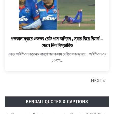
গতকাল ম্যাচে গুরুতর চোট পান অশ্বিন , ম্যাচ ঘিরে বিতর্ক –
link
to
জেনে নিন বিস্তারিত
গতকাল
এবছর আইপিএল করোনার কারণে অনেক মাস দেরিতে শুরু হয়েছে। আইপিএল এর
ম্যাচে
১৩ তম...
গুরুতর
চোট
পান
অশ্বিন
NEXT »
,
ম্যাচ
ঘিরে
BENGALI QUOTES & CAPTIONS
বিতর্ক
–