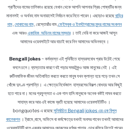
প্রাণীদের নামের তালিকাও রয়েছে যেখান থেকে আপনি আপনার প্রিয় পোষ্যটির জন্য
মানানসই ও অর্থবহ নাম অনায়াসেই নির্বাচন করে নিতে পারেন। এছাড়াও রয়েছে
বাড়ির
নাম
,
দোকানের নাম
, রেস্তোরাঁর নাম ,
ফেইসবুক ও ইনস্টাগ্রামের সুন্দর নামের সংকলন
এবং আরও
একাধিক অভিনব নামের সম্ভার
। তাই দেরি না করে আজই আসুন
আমাদের ওয়েবসাইটে আর যাচাই করে নিন আমাদের অভিনবত্ব ।
Bengali jokes
~ কর্মব্যস্ত এই পৃথিবীতে হাস্যরসবোধ প্রায় উঠেই গেছে
বললে চলে। ব্যস্ততার কারণে বই পড়ার সময়টুকুও আজ মানুষের নেই । এই
রুটিনমাফিক জীবন অতিবাহিত করতে করতে মানুষ যখন ক্লান্ত হয়ে পড়ে তখন সে
খোঁজে দুদণ্ড প্রশান্তি। এ ক্ষেত্রে নির্ভেজাল হাস্যরসের বিকল্প বোধহয় আর কিছুই
হতে পারে না। মনের প্রফুল্লতা ও এক গাল হাসি মানুষকে অনেক কষ্টই লাঘব করতে
সাহায্য করে আর এই কাজে ব্রতী হয়েছে আমাদের ওয়েবসাইটটিও ।
bongquotes এ রয়েছে
সুনির্বাচিত Bengali jokes এর এক বিপুল
কালেকশন
। ট্রামে ,বাসে, অফিসে বা কর্মক্ষেত্রে যখনই অবসর পাবেন তখনই আমাদের
ওয়েবসাইটটি খুলে একবার আমাদের জোকসের বর্ণময় পাতায় চোখ বুলিয়ে নিতেই পারেন