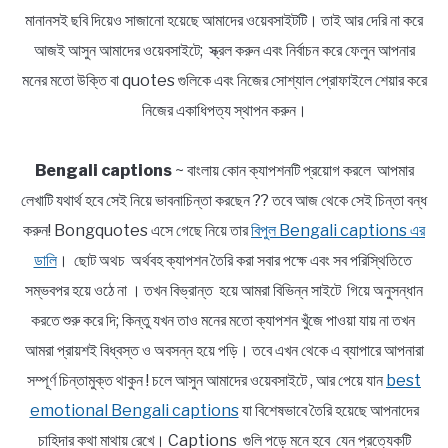
মানানসই ছবি দিয়েও সাজানো হয়েছে আমাদের ওয়েবসাইটটি। তাই আর দেরি না করে
আজই আসুন আমাদের ওয়েবসাইটে; স্ক্রল করুন এবং নির্বাচন করে ফেলুন আপনার
মনের মতো উক্তি বা quotes গুলিকে এবং নিজের সোশ্যাল প্রোফাইলে শেয়ার করে
নিজের একাধিপত্য স্থাপন করুন।
Bengali captions
~ বাংলায় কোন ক্যাপশনটি প্রয়োগ করলে আপমার
লেখাটি যথার্থ হবে সেই নিয়ে ভাবনাচিন্তা করছেন ?? তবে আজ থেকে সেই চিন্তা বন্ধ
করুন! Bongquotes এসে গেছে নিয়ে তার
বিপুল Bengali captions এর
ডালি
। ছোট অথচ অর্থবহ ক্যাপশন তৈরি করা সবার পক্ষে এবং সব পরিস্থিতিতে
সম্ভবপর হয়ে ওঠে না । তখন বিভ্রান্ত হয়ে আমরা বিভিন্ন সাইটে গিয়ে অনুসন্ধান
করতে শুরু করে দি; কিন্তু যখন তাও মনের মতো ক্যাপশন খুঁজে পাওয়া যায় না তখন
আমরা প্রায়শই বিধ্বস্ত ও অবসন্ন হয়ে পড়ি। তবে এখন থেকে এ ব্যাপারে আপনারা
সম্পূর্ণ চিন্তামুক্ত থাকুন ! চলে আসুন আমাদের ওয়েবসাইটে , আর পেয়ে যান
best
emotional Bengali captions
যা বিশেষভাবে তৈরি হয়েছে আপনাদের
চাহিদার কথা মাথায় রেখে। Captions গুলি পড়ে মনে হবে যেন প্রত্যেকটি