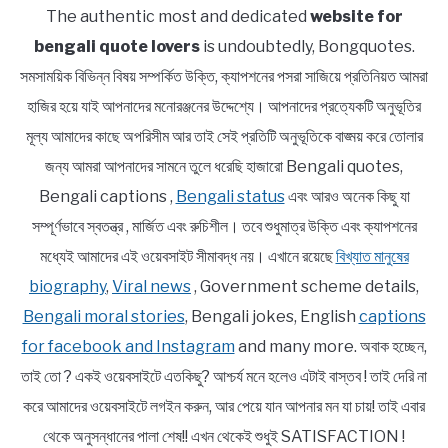
The authentic most and dedicated
website for
bengali quote lovers
is undoubtedly, Bongquotes.
সমসাময়িক বিভিন্ন বিষয় সম্পর্কিত উক্তি, ক্যাপশনের পসরা সাজিয়ে প্রতিনিয়ত আমরা
হাজির হয়ে যাই আপনাদের মনোরঞ্জনের উদ্দেশ্যে। আপনাদের প্রত্যেকটি অনুভূতির
মূল্য আমাদের কাছে অপরিসীম আর তাই সেই প্রতিটি অনুভূতিকে বাঙ্ময় করে তোলার
জন্য আমরা আপনাদের সামনে তুলে ধরেছি হাজারো Bengali quotes,
Bengali captions ,
Bengali status
এবং আরও অনেক কিছু যা
সম্পূর্ণভাবে স্বতন্ত্র , মার্জিত এবং রুচিশীল। তবে শুধুমাত্র উক্তি এবং ক্যাপশনের
মধ্যেই আমাদের এই ওয়েবসাইট সীমাবদ্ধ নয়। এখানে রয়েছে
বিখ্যাত মানুষের
biography
,
Viral news
, Government scheme details,
Bengali moral stories
, Bengali jokes, English
captions
for facebook and Instagram
and many more. অবাক হচ্ছেন,
তাই তো ? একই ওয়েবসাইটে এতকিছু? আশ্চর্য মনে হলেও এটাই বাস্তব ! তাই দেরি না
করে আমাদের ওয়েবসাইটে লগইন করুন, আর পেয়ে যান আপনার মন যা চায়! তাই এবার
থেকে অনুসন্ধানের পালা শেষ!! এখন থেকেই শুধুই SATISFACTION !