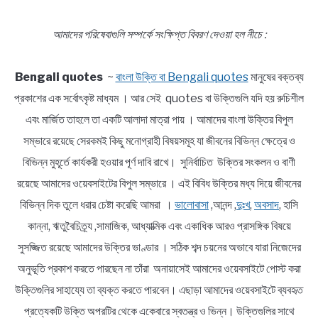
আমাদের পরিষেবাগুলি সম্পর্কে সংক্ষিপ্ত বিবরণ দেওয়া হল নীচে :
Bengali quotes
~
বাংলা উক্তি বা Bengali quotes
মানুষের বক্তব্য
প্রকাশের এক সর্বোৎকৃষ্ট মাধ্যম । আর সেই quotes বা উক্তিগুলি যদি হয় রুচিশীল
এবং মার্জিত তাহলে তা একটি আলাদা মাত্রা পায় । আমাদের বাংলা উক্তির বিপুল
সম্ভারে রয়েছে সেরকমই কিছু মনোগ্রাহী বিষয়সমূহ যা জীবনের বিভিন্ন ক্ষেত্রে ও
বিভিন্ন মুহূর্তে কার্যকরী হওয়ার পূর্ণ দাবি রাখে। সুনির্বাচিত উক্তির সংকলন ও বাণী
রয়েছে আমাদের ওয়েবসাইটের বিপুল সম্ভারে । এই বিবিধ উক্তির মধ্য দিয়ে জীবনের
বিভিন্ন দিক তুলে ধরার চেষ্টা করেছি আমরা ।
ভালোবাসা
,আনন্দ ,
দুঃখ
,
অবসাদ
, হাসি
কান্না, ঋতুবৈচিত্র্য ,সামাজিক, আধ্যাত্মিক এবং একাধিক আরও প্রাসঙ্গিক বিষয়ে
সুসজ্জিত রয়েছে আমাদের উক্তির ভাণ্ডার । সঠিক শব্দ চয়নের অভাবে যারা নিজেদের
অনুভূতি প্রকাশ করতে পারছেন না তাঁরা অনায়াসেই আমাদের ওয়েবসাইটে পোস্ট করা
উক্তিগুলির সাহায্যে তা ব্যক্ত করতে পারবেন। এছাড়া আমাদের ওয়েবসাইটে ব্যবহৃত
প্রত্যেকটি উক্তি অপরটির থেকে একেবারে স্বতন্ত্র ও ভিন্ন। উক্তিগুলির সাথে