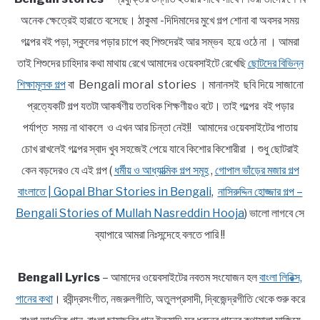
অনেক ক্ষেত্রেই হারাতে বসেছে। ঠাকুমা -দিদিমাদের মুখে গল্প শোনা বা অবসর সময়
গল্পের বই পড়া, স্কুলের পড়ার চাপে বহু শিশুদেরই আর সম্ভব হয়ে ওঠে না । আমরা
তাই শিশুদের চাহিদার কথা মাথায় রেখে আমাদের ওয়েবসাইটে রেখেছি
ছোটদের বিভিন্ন
শিক্ষামূলক গল্প
বা Bengali moral stories । মানানসই ছবি দিয়ে সাজানো
প্রত্যেকটি গল্প যতটা আকর্ষণীয় ততধিক শিক্ষণীয়ও বটে। তাই গল্পের বই পড়ার
পর্যাপ্ত সময় না থাকলে ও এখন আর চিন্তা নেই!! আমাদের ওয়েবসাইটের পাতায়
চোখ রাখলেই গল্পের স্বাদ খুব সহজেই পেয়ে যাবে কিশোর কিশোরীরা । শুধু ছোটরাই
কেন বড়দেরও যে এই গল্প (
ধর্মীয় ও আধ্যাত্মিক গল্প সমূহ
,
গোপাল ভাঁড়ের মজার গল্প
বাংলাতে | Gopal Bhar Stories in Bengali
,
নাসিরুদ্দিন হোজ্জার গল্প –
Bengali Stories of Mullah Nasreddin Hooja
) ভালো লাগবে সে
ব্যাপারে আমরা নিঃসন্দেহে বলতে পারি !!
Bengali Lyrics
– আমাদের ওয়েবসাইটের নবতম সংযোজন হল
বাংলা লিরিক্স,
গানের কথা
। রবীন্দ্রসংগীত, নজরুলগীতি, অতুলপ্রসাদী, দ্বিজেন্দ্রগীতি থেকে শুরু করে