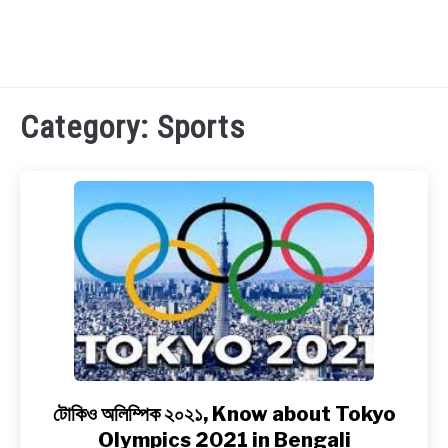
TECHNOLOGY
Category:
Sports
HEALTH & LIFESTYLE
BIOGRAPHY
EDUCATIONAL
BENGALI WISHES
QUOTES & CAPTIONS
টোকিও অলিম্পিক ২০২১, Know about Tokyo
link
to
Olympics 2021 in Bengali