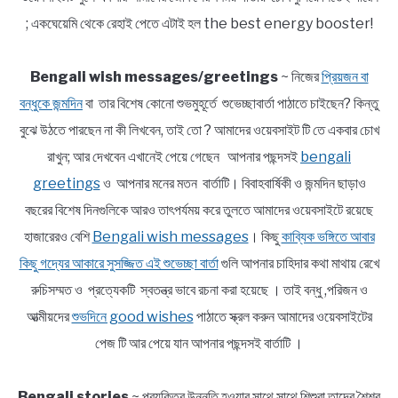
; একঘেয়েমি থেকে রেহাই পেতে এটাই হল the best energy booster!
Bengali wish messages/greetings
~ নিজের
প্রিয়জন বা
বন্ধুকে জন্মদিন
বা তার বিশেষ কোনো শুভমুহূর্তে শুভেচ্ছাবার্তা পাঠাতে চাইছেন? কিন্তু
বুঝে উঠতে পারছেন না কী লিখবেন, তাই তো ? আমাদের ওয়েবসাইট টি তে একবার চোখ
রাখুন; আর দেখবেন এখানেই পেয়ে গেছেন আপনার পছন্দসই
bengali
greetings
ও আপনার মনের মতন বার্তাটি। বিবাহবার্ষিকী ও জন্মদিন ছাড়াও
বছরের বিশেষ দিনগুলিকে আরও তাৎপর্যময় করে তুলতে আমাদের ওয়েবসাইটে রয়েছে
হাজারেরও বেশি
Bengali wish messages
। কিছু
কাব্যিক ভঙ্গিতে আবার
কিছু গদ্যের আকারে সুসজ্জিত এই শুভেচ্ছা বার্তা
গুলি আপনার চাহিদার কথা মাথায় রেখে
রুচিসম্মত ও প্রত্যেকটি স্বতন্ত্র ভাবে রচনা করা হয়েছে । তাই বন্ধু ,পরিজন ও
আত্মীয়দের
শুভদিনে good wishes
পাঠাতে স্ক্রল করুন আমাদের ওয়েবসাইটের
পেজ টি আর পেয়ে যান আপনার পছন্দসই বার্তাটি ।
Bengali stories
~ প্রযুক্তির উন্নতি হওয়ার সাথে সাথে শিশুরা তাদের শৈশব