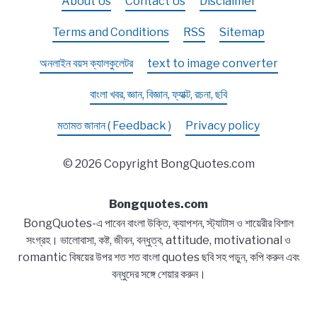
About Us
Contact Us
Disclaimer
Terms and Conditions
RSS
Sitemap
অনলাইন বয়স ক্যালকুলেটর
text to image converter
বাংলা খবর, জ্ঞান, বিজ্ঞান, ফ্যাক্ট, রচনা, ছবি
মতামত জানান ( Feedback )
Privacy policy
© 2026 Copyright BongQuotes.com
Bongquotes.com
BongQuotes-এ পাবেন বাংলা উক্তি, ক্যাপশন, স্ট্যাটাস ও শায়েরীর বিশাল
সংগ্রহ। ভালোবাসা, কষ্ট, জীবন, বন্ধুত্ব, attitude, motivational ও
romantic বিষয়ের উপর শত শত বাংলা quotes ছবি সহ পড়ুন, কপি করুন এবং
বন্ধুদের সঙ্গে শেয়ার করুন।