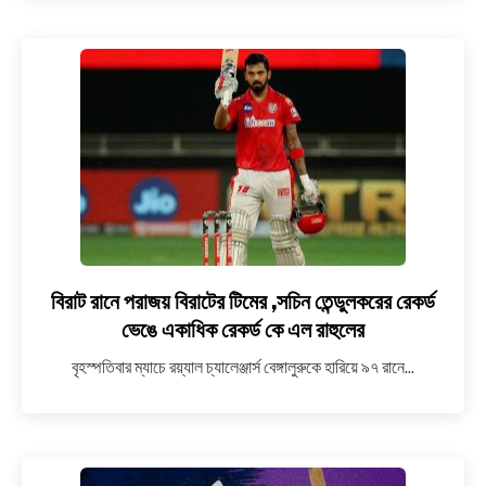
ক্রিকেট-
এর
নক্ষত্র,
Biography
of
famous
Indian
cricketer,
Virat
Kohli
in
Bengali
বিরাট রানে পরাজয় বিরাটের টিমের ,সচিন তেন্ডুলকরের রেকর্ড
link
to
ভেঙে একাধিক রেকর্ড কে এল রাহুলের
বিরাট
বৃহস্পতিবার ম্যাচে রয়্যাল চ্যালেঞ্জার্স বেঙ্গালুরুকে হারিয়ে ৯৭ রানে...
রানে
পরাজয়
বিরাটের
টিমের
,সচিন