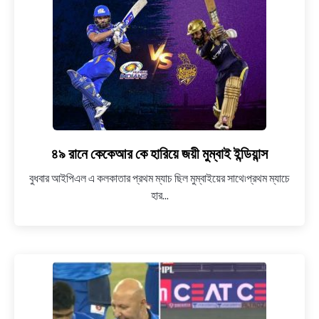
তেন্ডুলকরের
রেকর্ড
ভেঙে
একাধিক
রেকর্ড
কে
এল
রাহুলের
৪৯ রানে কেকেআর কে হারিয়ে জয়ী মুম্বাই ইন্ডিয়ান্স
link
to
বুধবার আইপিএল এ কলকাতার প্রথম ম্যাচ ছিল মুম্বাইয়ের সাথে৷প্রথম ম্যাচে
৪৯
হার...
রানে
কেকেআর
কে
হারিয়ে
জয়ী
মুম্বাই
ইন্ডিয়ান্স