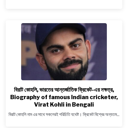
ভূমিকা,
Value
of
sports
in
character
building
in
Bengali
বিরাট কোহলি, ভারতের আন্তর্জাতিক ক্রিকেট-এর নক্ষত্র,
link
to
Biography of famous Indian cricketer,
বিরাট
Virat Kohli in Bengali
কোহলি,
বিরাট কোহলি নাম এর সাথে সকলেরই পরিচিতি যথেষ্ট। ক্রিকেট বিশ্বের অন্যতম...
ভারতের
আন্তর্জাতিক