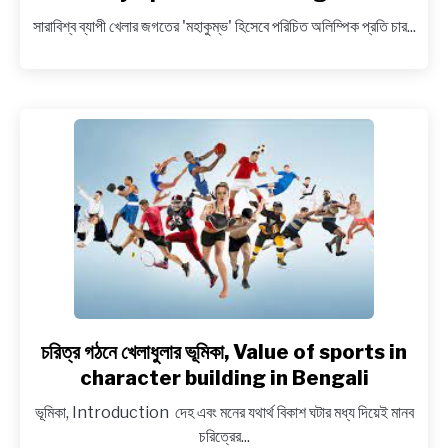
NEWS
টোকিও
সারাবিশ্ব ব্যাপী খেলার জগতের 'মহাকুম্ভ' হিসেবে পরিচিত অলিম্পিক প্রতি চার...
অলিম্পিক
২০২১,
BENGALI LYRICS
Know
about
BENGALI NAMES
Tokyo
Olympics
BENGALI STORIES
2021
in
Bengali
চরিত্র গঠনে খেলাধুলার ভূমিকা, Value of sports in
link
to
character building in Bengali
চরিত্র
ভূমিকা, Introduction দেহ এবং মনের যথার্থ বিকাশ ঘটার মধ্য দিয়েই মানব
গঠনে
চরিত্রের...
খেলাধুলার