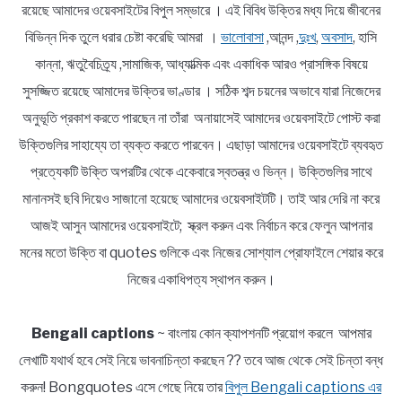
রয়েছে আমাদের ওয়েবসাইটের বিপুল সম্ভারে । এই বিবিধ উক্তির মধ্য দিয়ে জীবনের
বিভিন্ন দিক তুলে ধরার চেষ্টা করেছি আমরা ।
ভালোবাসা
,আনন্দ ,
দুঃখ
,
অবসাদ
, হাসি
কান্না, ঋতুবৈচিত্র্য ,সামাজিক, আধ্যাত্মিক এবং একাধিক আরও প্রাসঙ্গিক বিষয়ে
সুসজ্জিত রয়েছে আমাদের উক্তির ভাণ্ডার । সঠিক শব্দ চয়নের অভাবে যারা নিজেদের
অনুভূতি প্রকাশ করতে পারছেন না তাঁরা অনায়াসেই আমাদের ওয়েবসাইটে পোস্ট করা
উক্তিগুলির সাহায্যে তা ব্যক্ত করতে পারবেন। এছাড়া আমাদের ওয়েবসাইটে ব্যবহৃত
প্রত্যেকটি উক্তি অপরটির থেকে একেবারে স্বতন্ত্র ও ভিন্ন। উক্তিগুলির সাথে
মানানসই ছবি দিয়েও সাজানো হয়েছে আমাদের ওয়েবসাইটটি। তাই আর দেরি না করে
আজই আসুন আমাদের ওয়েবসাইটে; স্ক্রল করুন এবং নির্বাচন করে ফেলুন আপনার
মনের মতো উক্তি বা quotes গুলিকে এবং নিজের সোশ্যাল প্রোফাইলে শেয়ার করে
নিজের একাধিপত্য স্থাপন করুন।
Bengali captions
~ বাংলায় কোন ক্যাপশনটি প্রয়োগ করলে আপমার
লেখাটি যথার্থ হবে সেই নিয়ে ভাবনাচিন্তা করছেন ?? তবে আজ থেকে সেই চিন্তা বন্ধ
করুন! Bongquotes এসে গেছে নিয়ে তার
বিপুল Bengali captions এর