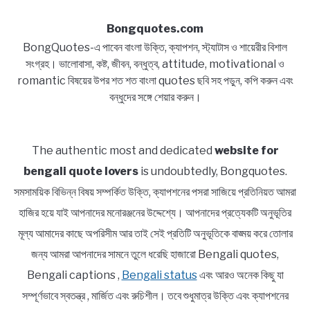
Bongquotes.com
BongQuotes-এ পাবেন বাংলা উক্তি, ক্যাপশন, স্ট্যাটাস ও শায়েরীর বিশাল
সংগ্রহ। ভালোবাসা, কষ্ট, জীবন, বন্ধুত্ব, attitude, motivational ও
romantic বিষয়ের উপর শত শত বাংলা quotes ছবি সহ পড়ুন, কপি করুন এবং
বন্ধুদের সঙ্গে শেয়ার করুন।
The authentic most and dedicated
website for
bengali quote lovers
is undoubtedly, Bongquotes.
সমসাময়িক বিভিন্ন বিষয় সম্পর্কিত উক্তি, ক্যাপশনের পসরা সাজিয়ে প্রতিনিয়ত আমরা
হাজির হয়ে যাই আপনাদের মনোরঞ্জনের উদ্দেশ্যে। আপনাদের প্রত্যেকটি অনুভূতির
মূল্য আমাদের কাছে অপরিসীম আর তাই সেই প্রতিটি অনুভূতিকে বাঙ্ময় করে তোলার
জন্য আমরা আপনাদের সামনে তুলে ধরেছি হাজারো Bengali quotes,
Bengali captions ,
Bengali status
এবং আরও অনেক কিছু যা
সম্পূর্ণভাবে স্বতন্ত্র , মার্জিত এবং রুচিশীল। তবে শুধুমাত্র উক্তি এবং ক্যাপশনের