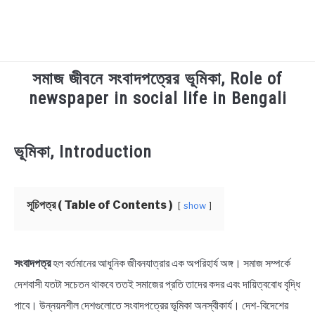
সমাজ জীবনে সংবাদপত্রের ভূমিকা, Role of
TECHNOLOGY
newspaper in social life in Bengali
HEALTH & LIFESTYLE
in
ভূমিকা, Introduction
Bangla
BIOGRAPHY
Rochona
,
Educational
EDUCATIONAL
সূচিপত্র ( Table of Contents )
show
BENGALI WISHES
সংবাদপত্র
হল বর্তমানের আধুনিক জীবনযাত্রার এক অপরিহার্য অঙ্গ। সমাজ সম্পর্কে
QUOTES & CAPTIONS
দেশবাসী যতটা সচেতন থাকবে ততই সমাজের প্রতি তাদের কদর এবং দায়িত্ববোধ বৃদ্ধি
পাবে। উন্নয়নশীল দেশগুলোতে সংবাদপত্রের ভূমিকা অনস্বীকার্য। দেশ-বিদেশের