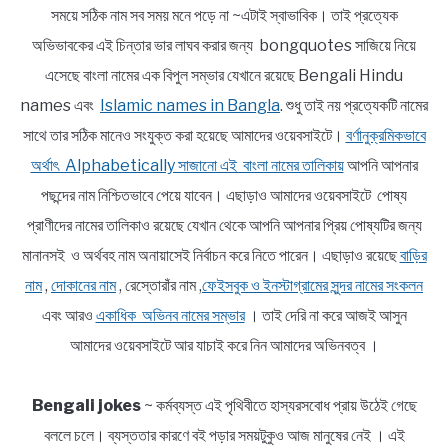
সময়ে সঠিক নাম সব সময় মনে পড়ে না ~এটাই স্বাভাবিক। তাই প্রত্যেক
অভিভাবকের এই চিন্তার ভার লাঘব করার জন্য bongquotes সাজিয়ে নিয়ে
এসেছে বাংলা নামের এক বিপুল সম্ভার যেখানে রয়েছে Bengali Hindu
names এবং
Islamic names in Bangla
. শুধু তাই নয় প্রত্যেকটি নামের
সাথে তার সঠিক মানেও সংযুক্ত করা হয়েছে আমাদের ওয়েবসাইটে।
বর্ণানুক্রমিকভাবে
অর্থাৎ Alphabetically সাজানো এই বাংলা নামের তালিকায়
আপনি আপনার
পছন্দের নাম নিশ্চিতভাবে পেয়ে যাবেন। এছাড়াও আমাদের ওয়েবসাইটে পোষ্য
প্রাণীদের নামের তালিকাও রয়েছে যেখান থেকে আপনি আপনার প্রিয় পোষ্যটির জন্য
মানানসই ও অর্থবহ নাম অনায়াসেই নির্বাচন করে নিতে পারেন। এছাড়াও রয়েছে
বাড়ির
নাম
,
দোকানের নাম
, রেস্তোরাঁর নাম ,
ফেইসবুক ও ইনস্টাগ্রামের সুন্দর নামের সংকলন
এবং আরও
একাধিক অভিনব নামের সম্ভার
। তাই দেরি না করে আজই আসুন
আমাদের ওয়েবসাইটে আর যাচাই করে নিন আমাদের অভিনবত্ব ।
Bengali jokes
~ কর্মব্যস্ত এই পৃথিবীতে হাস্যরসবোধ প্রায় উঠেই গেছে
বললে চলে। ব্যস্ততার কারণে বই পড়ার সময়টুকুও আজ মানুষের নেই । এই