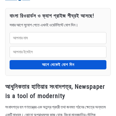
বাংলা রিওয়ার্ডস ও ক্যাশ প্রাইজ শীঘ্রই আসছে!
সবার আগে সুযোগ পেতে এখনই ওয়েটলিস্টে যোগ দিন।
আগে থেকেই যোগ দিন
আধুনিকতার হাতিয়ার সংবাদপত্র, Newspaper
is a tool of modernity
সংবাদপত্র হল গণতন্ত্রের এক অতন্দ্র প্রহরী তথা জনমত গঠনের ক্ষেত্রে অন্যতম
একটি মাধ্যম। কোনো অপরাধমূলক কাজ হোক, কিংবা মানবজাতির মৌলিক