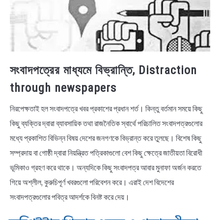
সংবাদপত্রের মাধ্যমে বিভ্রান্তি, Distraction
through newspapers
নিরপেক্ষতাই হল সংবাদপত্রে খবর প্রকাশের প্রধান শর্ত। কিন্তু বর্তমান সময়ে কিছু
কিছু ব্যক্তির দ্বারা ব্যাবসায়িক তথা রাজনৈতিক স্বার্থে পরিচালিত সংবাদপত্রগুলোর
মধ্যে প্রকাশিত বিভিন্ন বিষয় দেশের জনগণকে বিভ্রান্ত করে তুলছে। বিশেষ কিছু
সম্প্রদায় বা গোষ্ঠী দ্বারা নিয়ন্ত্রিত পত্রিকাগুলো বেশ কিছু ক্ষেত্রে জাতীয়তা বিরোধী
ভূমিকাও গ্রহণ করে থাকে। অন্যদিকে কিছু সংবাদপত্র আবার মুনাফা অর্জন করতে
গিয়ে অশ্লীল, কুরুচিপূর্ণ খবরগুলো পরিবেশন করে। এরাই দেশ বিদেশের
সংবাদপত্রগুলোর পবিত্র আদর্শকে বিনষ্ট করে দেয়।