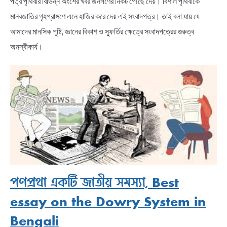
পত্র পৃথিবীর বিভিন্ন অংশের খবর জনগণের নিকট পৌঁছে দেয়। বিশাল পৃথিবীকে
মানবজাতির গৃহপ্রাঙ্গণে এনে হাজির করে দেয় এই সংবাদপত্র। তাই বলা যায় যে
আমাদের মানসিক পুষ্টি, জ্ঞানের বিকাশ ও স্ফুর্তির ক্ষেত্রে সংবাদপত্রের গুরুত্ব
অনস্বীকার্য।
পণপ্রথা একটি জাতীয় সমস্যা, Best
essay on the Dowry System in
Bengali