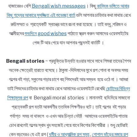
হাজারেরও বেশি
Bengali wish messages
। কিছু
কাব্যিক ভঙ্গিতে আবার
কিছু গদ্যের আকারে সুসজ্জিত এই শুভেচ্ছা বার্তা
গুলি আপনার চাহিদার কথা মাথায় রেখে
রুচিসম্মত ও প্রত্যেকটি স্বতন্ত্র ভাবে রচনা করা হয়েছে । তাই বন্ধু ,পরিজন ও
আত্মীয়দের
শুভদিনে good wishes
পাঠাতে স্ক্রল করুন আমাদের ওয়েবসাইটের
পেজ টি আর পেয়ে যান আপনার পছন্দসই বার্তাটি ।
Bengali stories
~ প্রযুক্তির উন্নতি হওয়ার সাথে সাথে শিশুরা তাদের শৈশব
অনেক ক্ষেত্রেই হারাতে বসেছে। ঠাকুমা -দিদিমাদের মুখে গল্প শোনা বা অবসর সময়
গল্পের বই পড়া, স্কুলের পড়ার চাপে বহু শিশুদেরই আর সম্ভব হয়ে ওঠে না । আমরা
তাই শিশুদের চাহিদার কথা মাথায় রেখে আমাদের ওয়েবসাইটে রেখেছি
ছোটদের বিভিন্ন
শিক্ষামূলক গল্প
বা Bengali moral stories । মানানসই ছবি দিয়ে সাজানো
প্রত্যেকটি গল্প যতটা আকর্ষণীয় ততধিক শিক্ষণীয়ও বটে। তাই গল্পের বই পড়ার
পর্যাপ্ত সময় না থাকলে ও এখন আর চিন্তা নেই!! আমাদের ওয়েবসাইটের পাতায়
চোখ রাখলেই গল্পের স্বাদ খুব সহজেই পেয়ে যাবে কিশোর কিশোরীরা । শুধু ছোটরাই
কেন বড়দেরও যে এই গল্প (
ধর্মীয় ও আধ্যাত্মিক গল্প সমূহ
,
গোপাল ভাঁড়ের মজার গল্প