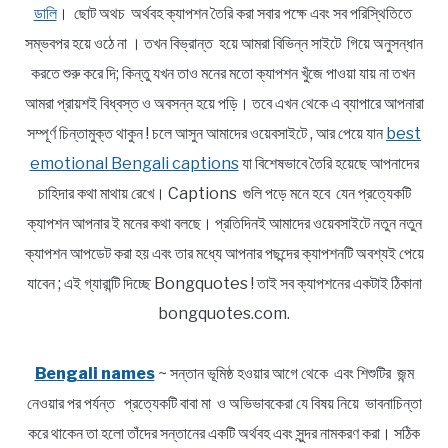
ডালি
। ছোট অথচ অর্থবহ ক্যাপশন তৈরি করা সবার পক্ষে এবং সব পরিস্থিতিতে
সম্ভবপর হয়ে ওঠে না । তখন বিভ্রান্ত হয়ে আমরা বিভিন্ন সাইটে গিয়ে অনুসন্ধান
করতে শুরু করে দি; কিন্তু যখন তাও মনের মতো ক্যাপশন খুঁজে পাওয়া যায় না তখন
আমরা প্রায়শই বিধ্বস্ত ও অবসন্ন হয়ে পড়ি। তবে এখন থেকে এ ব্যাপারে আপনারা
সম্পূর্ণ চিন্তামুক্ত থাকুন ! চলে আসুন আমাদের ওয়েবসাইটে , আর পেয়ে যান
best
emotional Bengali captions
যা বিশেষভাবে তৈরি হয়েছে আপনাদের
চাহিদার কথা মাথায় রেখে। Captions গুলি পড়ে মনে হবে যেন প্রত্যেকটি
ক্যাপশন আপনার ই মনের কথা বলছে। প্রতিদিনই আমাদের ওয়েবসাইটে নতুন নতুন
ক্যাপশন আপডেট করা হয় এবং তার মধ্যে আপনার পছন্দের ক্যাপশনটি অবশ্যই পেয়ে
যাবেন ; এই গ্যারান্টি দিচ্ছে Bongquotes ! তাই সব ক্যাপশনের একটাই ঠিকানা
bongquotes.com.
Bengali names
~ সন্তান ভূমিষ্ঠ হওয়ার আগে থেকে এবং শিশুটির জন্ম
নেওয়ার পর পর্যন্ত প্রত্যেকটি বাবা মা ও অভিভাবকেরা যে বিষয় নিয়ে ভাবনাচিন্তা
করে থাকেন তা হলো তাঁদের সন্তানের একটি অর্থবহ এবং সুন্দর নামকরণ করা। সঠিক