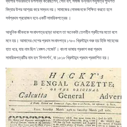
ব্যাপার গভীরভাবে উপলব্ধি করেছিলেন, সেটা হল, সমাজ উন্নয়ন শুধুমাত্র পুঁথিগত
বিদ্যার উপর আশ্রয় করে সম্ভব নয়। সামাজের লোকজনকে শিক্ষিত করতে হলে
সর্বপ্রথম প্রয়োজন হবে একটি সাময়িকপত্রের ।
আধুনিক জীবনকে সংবাদপত্র ছাড়া ভাবলে তা অনেকটা তেলহীন প্রদীপের মতো বলে
মনে হয়। আমাদের দেশের প্রথম সংবাদপত্র ১৭৮০ খ্রিস্টাব্দে শুরু হয় হিকি সাহেবের
হাত ধরে, যায় নাম ছিল ‘বেঙ্গল গেজেট’। বাংলা ভাষায় প্রকাশ করা প্রথম
সাময়িকপত্রটির নাম হল ‘দিগদর্শন’, যা ১৮১৮ খ্রিস্টাব্দে প্রথম প্রকাশিত হয়।