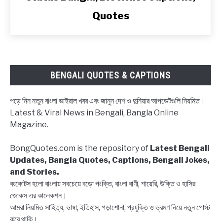
স্টেটাস,
Quotes
ব্লকলিস্ট
নিয়ে
ক্যাপশন,
উক্তি
|
BENGALI QUOTES & CAPTIONS
Block
status
পড়ে নিন নতুন বাংলা ভাইরাল খবর এবং জানুন দেশ ও দুনিয়ার আপডেটগুলি নিয়মিত।
Bangla,
Latest & Viral News in Bengali, Bangla Online
Block
Magazine.
list
Captions,
BongQuotes.com is the repository of
Latest Bengali
Quotes
Updates, Bangla Quotes, Captions, Bengali Jokes,
and Stories.
বংকোটস হলো বাংলায় সবচেয়ে বড়ো পংক্তি, বাংলা বাণী, শায়েরি, উক্তি ও হাসির
জোকস এর কালেকশন।
আমরা নিয়মিত সাহিত্য, ভাষা, ইতিহাস, পড়াশোনা, প্রযুক্তি ও ভ্রমণ নিয়ে নতুন পোস্ট
করে থাকি।