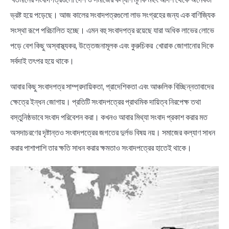
ভ্রষ্ট হয়ে পড়েছে। আজ কালের সংবাদপত্রগুলো লাভ সংগ্রহের জন্য এক বাণিজ্যিক
সংস্থা রূপে পরিচালিত হচ্ছে। এমন বহু সংবাদপত্র রয়েছে যারা অধিক লাভের লোভে
পড়ে বেশ কিছু অস্বাস্থ্যকর, উত্তেজনামূলক এবং কুরুচিকর খোরাক জোগানোর দিকে
সর্বদাই তৎপর হয়ে থাকে।
আবার কিছু সংবাদপত্র সাম্প্রদায়িকতা, প্রাদেশিকতা এবং আঞ্চলিক বিচ্ছিন্নতাবাদের
ক্ষেত্রে ইন্ধন জোগায়। প্রতিটি সংবাদপত্রের প্রাথমিক দায়িত্ব নিরপেক্ষ তথা
বস্তুনিষ্ঠভাবে সংবাদ পরিবেশন করা। কখনও আবার মিথ্যা সংবাদ প্রকাশ করার মত
অসদাচরণের দৃষ্টান্তও সংবাদপত্রের জগতের দুর্লভ বিষয় নয়। সমাজের কল্যাণ সাধন
করার পাশাপাশি তার ক্ষতি সাধন করার ক্ষমতাও সংবাদপত্রের হাতেই থাকে।