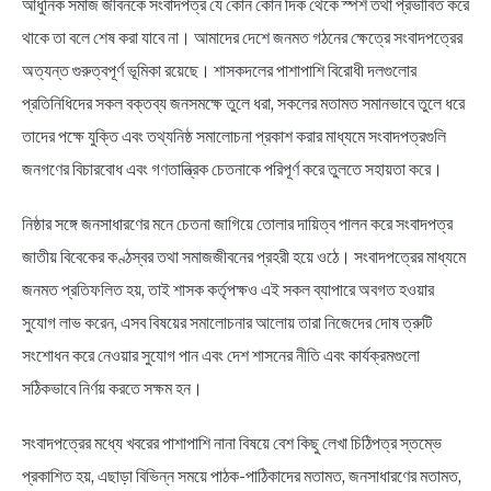
আধুনিক সমাজ জীবনকে সংবাদপত্র যে কোন কোন দিক থেকে স্পর্শ তথা প্রভাবিত করে
থাকে তা বলে শেষ করা যাবে না। আমাদের দেশে জনমত গঠনের ক্ষেত্রে সংবাদপত্রের
অত্যন্ত গুরুত্বপূর্ণ ভূমিকা রয়েছে। শাসকদলের পাশাপাশি বিরোধী দলগুলোর
প্রতিনিধিদের সকল বক্তব্য জনসমক্ষে তুলে ধরা, সকলের মতামত সমানভাবে তুলে ধরে
তাদের পক্ষে যুক্তি এবং তথ্যনিষ্ঠ সমালোচনা প্রকাশ করার মাধ্যমে সংবাদপত্রগুলি
জনগণের বিচারবোধ এবং গণতান্ত্রিক চেতনাকে পরিপূর্ণ করে তুলতে সহায়তা করে।
নিষ্ঠার সঙ্গে জনসাধারণের মনে চেতনা জাগিয়ে তোলার দায়িত্ব পালন করে সংবাদপত্র
জাতীয় বিবেকের কণ্ঠস্বর তথা সমাজজীবনের প্রহরী হয়ে ওঠে। সংবাদপত্রের মাধ্যমে
জনমত প্রতিফলিত হয়, তাই শাসক কর্তৃপক্ষও এই সকল ব্যাপারে অবগত হওয়ার
সুযোগ লাভ করেন, এসব বিষয়ের সমালোচনার আলোয় তারা নিজেদের দোষ ত্রুটি
সংশোধন করে নেওয়ার সুযোগ পান এবং দেশ শাসনের নীতি এবং কার্যক্রমগুলো
সঠিকভাবে নির্ণয় করতে সক্ষম হন।
সংবাদপত্রের মধ্যে খবরের পাশাপাশি নানা বিষয়ে বেশ কিছু লেখা চিঠিপত্র স্তম্ভে
প্রকাশিত হয়, এছাড়া বিভিন্ন সময়ে পাঠক-পাঠিকাদের মতামত, জনসাধারণের মতামত,