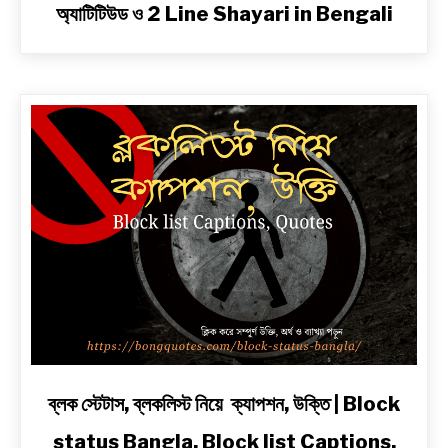
অ্যাটিটিউড ও 2 Line Shayari in Bengali
বাংলা
শায়েরী
২
লাইনে
|
সেরা
প্রেম,
দুঃখ,
রোমান্টিক,
অ্যাটিটিউড
ও
2
Line
Shayari
in
Bengali
link
ব্লক স্টেটাস, ব্লকলিস্ট নিয়ে ক্যাপশন, উক্তি | Block
to
status Bangla, Block list Captions,
ব্লক