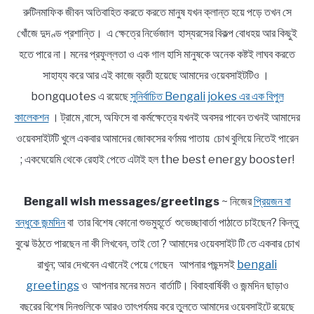
রুটিনমাফিক জীবন অতিবাহিত করতে করতে মানুষ যখন ক্লান্ত হয়ে পড়ে তখন সে
খোঁজে দুদণ্ড প্রশান্তি। এ ক্ষেত্রে নির্ভেজাল হাস্যরসের বিকল্প বোধহয় আর কিছুই
হতে পারে না। মনের প্রফুল্লতা ও এক গাল হাসি মানুষকে অনেক কষ্টই লাঘব করতে
সাহায্য করে আর এই কাজে ব্রতী হয়েছে আমাদের ওয়েবসাইটটিও ।
bongquotes এ রয়েছে
সুনির্বাচিত Bengali jokes এর এক বিপুল
কালেকশন
। ট্রামে ,বাসে, অফিসে বা কর্মক্ষেত্রে যখনই অবসর পাবেন তখনই আমাদের
ওয়েবসাইটটি খুলে একবার আমাদের জোকসের বর্ণময় পাতায় চোখ বুলিয়ে নিতেই পারেন
; একঘেয়েমি থেকে রেহাই পেতে এটাই হল the best energy booster!
Bengali wish messages/greetings
~ নিজের
প্রিয়জন বা
বন্ধুকে জন্মদিন
বা তার বিশেষ কোনো শুভমুহূর্তে শুভেচ্ছাবার্তা পাঠাতে চাইছেন? কিন্তু
বুঝে উঠতে পারছেন না কী লিখবেন, তাই তো ? আমাদের ওয়েবসাইট টি তে একবার চোখ
রাখুন; আর দেখবেন এখানেই পেয়ে গেছেন আপনার পছন্দসই
bengali
greetings
ও আপনার মনের মতন বার্তাটি। বিবাহবার্ষিকী ও জন্মদিন ছাড়াও
বছরের বিশেষ দিনগুলিকে আরও তাৎপর্যময় করে তুলতে আমাদের ওয়েবসাইটে রয়েছে