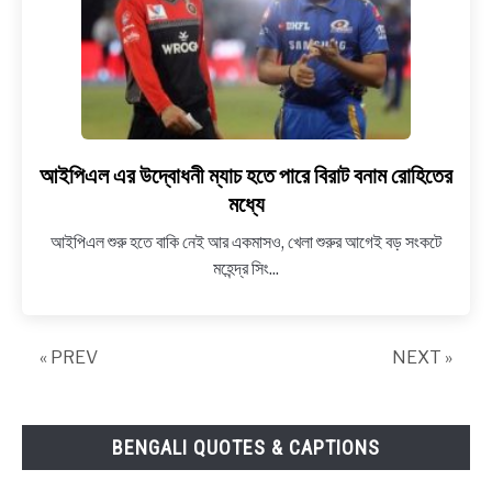
দিন
রেখে
দিল
নার্সিংহোম
কর্তৃপক্ষ
আইপিএল এর উদ্বোধনী ম্যাচ হতে পারে বিরাট বনাম রোহিতের
link
to
মধ্যে
আইপিএল
আইপিএল শুরু হতে বাকি নেই আর একমাসও, খেলা শুরুর আগেই বড় সংকটে
এর
মহেন্দ্র সিং...
উদ্বোধনী
ম্যাচ
হতে
« PREV
পারে
NEXT »
বিরাট
বনাম
রোহিতের
BENGALI QUOTES & CAPTIONS
মধ্যে