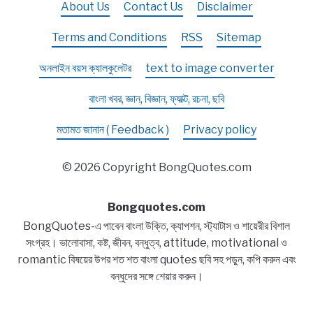
About Us
Contact Us
Disclaimer
Terms and Conditions
RSS
Sitemap
অনলাইন বয়স ক্যালকুলেটর
text to image converter
বাংলা খবর, জ্ঞান, বিজ্ঞান, ফ্যাক্ট, রচনা, ছবি
মতামত জানান ( Feedback )
Privacy policy
© 2026 Copyright BongQuotes.com
Bongquotes.com
BongQuotes-এ পাবেন বাংলা উক্তি, ক্যাপশন, স্ট্যাটাস ও শায়েরীর বিশাল
সংগ্রহ। ভালোবাসা, কষ্ট, জীবন, বন্ধুত্ব, attitude, motivational ও
romantic বিষয়ের উপর শত শত বাংলা quotes ছবি সহ পড়ুন, কপি করুন এবং
বন্ধুদের সঙ্গে শেয়ার করুন।