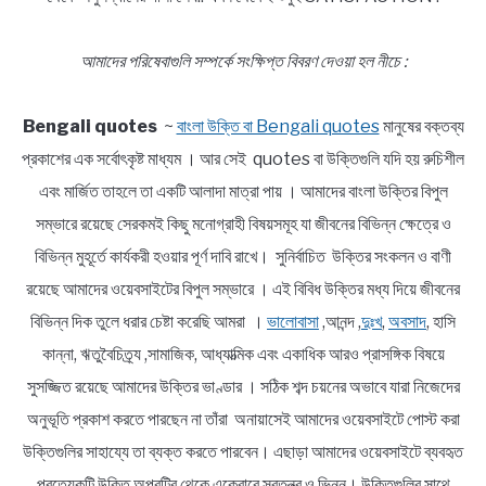
আমাদের পরিষেবাগুলি সম্পর্কে সংক্ষিপ্ত বিবরণ দেওয়া হল নীচে :
Bengali quotes
~
বাংলা উক্তি বা Bengali quotes
মানুষের বক্তব্য
প্রকাশের এক সর্বোৎকৃষ্ট মাধ্যম । আর সেই quotes বা উক্তিগুলি যদি হয় রুচিশীল
এবং মার্জিত তাহলে তা একটি আলাদা মাত্রা পায় । আমাদের বাংলা উক্তির বিপুল
সম্ভারে রয়েছে সেরকমই কিছু মনোগ্রাহী বিষয়সমূহ যা জীবনের বিভিন্ন ক্ষেত্রে ও
বিভিন্ন মুহূর্তে কার্যকরী হওয়ার পূর্ণ দাবি রাখে। সুনির্বাচিত উক্তির সংকলন ও বাণী
রয়েছে আমাদের ওয়েবসাইটের বিপুল সম্ভারে । এই বিবিধ উক্তির মধ্য দিয়ে জীবনের
বিভিন্ন দিক তুলে ধরার চেষ্টা করেছি আমরা ।
ভালোবাসা
,আনন্দ ,
দুঃখ
,
অবসাদ
, হাসি
কান্না, ঋতুবৈচিত্র্য ,সামাজিক, আধ্যাত্মিক এবং একাধিক আরও প্রাসঙ্গিক বিষয়ে
সুসজ্জিত রয়েছে আমাদের উক্তির ভাণ্ডার । সঠিক শব্দ চয়নের অভাবে যারা নিজেদের
অনুভূতি প্রকাশ করতে পারছেন না তাঁরা অনায়াসেই আমাদের ওয়েবসাইটে পোস্ট করা
উক্তিগুলির সাহায্যে তা ব্যক্ত করতে পারবেন। এছাড়া আমাদের ওয়েবসাইটে ব্যবহৃত
প্রত্যেকটি উক্তি অপরটির থেকে একেবারে স্বতন্ত্র ও ভিন্ন। উক্তিগুলির সাথে