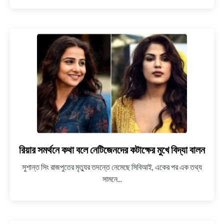
নাম
সরানোর
জন্য
পাসপোর্ট
এর
নকশা
বদলাবে
তাইওয়ান
রিয়ার সমর্থনে কথা বলে নেটিজেনদের কটাক্ষের মুখে বিদ্যা বালন
link
to
সুশান্ত সিং রাজপুতের মৃত্যুর তদন্তে নেমেছে সিবিআই, একের পর এক তথ্য
রিয়ার
সামনে...
সমর্থনে
কথা
বলে
নেটিজেনদের