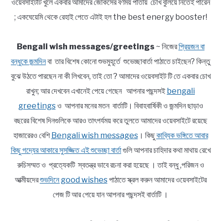
ওয়েবসাইটটি খুলে একবার আমাদের জোকসের বর্ণময় পাতায় চোখ বুলিয়ে নিতেই পারেন
; একঘেয়েমি থেকে রেহাই পেতে এটাই হল the best energy booster!
Bengali wish messages/greetings
~ নিজের
প্রিয়জন বা
বন্ধুকে জন্মদিন
বা তার বিশেষ কোনো শুভমুহূর্তে শুভেচ্ছাবার্তা পাঠাতে চাইছেন? কিন্তু
বুঝে উঠতে পারছেন না কী লিখবেন, তাই তো ? আমাদের ওয়েবসাইট টি তে একবার চোখ
রাখুন; আর দেখবেন এখানেই পেয়ে গেছেন আপনার পছন্দসই
bengali
greetings
ও আপনার মনের মতন বার্তাটি। বিবাহবার্ষিকী ও জন্মদিন ছাড়াও
বছরের বিশেষ দিনগুলিকে আরও তাৎপর্যময় করে তুলতে আমাদের ওয়েবসাইটে রয়েছে
হাজারেরও বেশি
Bengali wish messages
। কিছু
কাব্যিক ভঙ্গিতে আবার
কিছু গদ্যের আকারে সুসজ্জিত এই শুভেচ্ছা বার্তা
গুলি আপনার চাহিদার কথা মাথায় রেখে
রুচিসম্মত ও প্রত্যেকটি স্বতন্ত্র ভাবে রচনা করা হয়েছে । তাই বন্ধু ,পরিজন ও
আত্মীয়দের
শুভদিনে good wishes
পাঠাতে স্ক্রল করুন আমাদের ওয়েবসাইটের
পেজ টি আর পেয়ে যান আপনার পছন্দসই বার্তাটি ।