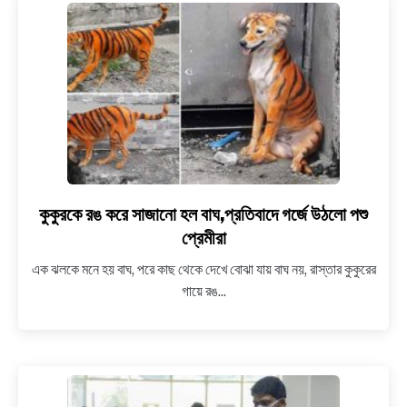
কটাক্ষের
মুখে
বিদ্যা
বালন
কুকুরকে রঙ করে সাজানো হল বাঘ,প্রতিবাদে গর্জে উঠলো পশু
link
to
প্রেমীরা
কুকুরকে
এক ঝলকে মনে হয় বাঘ, পরে কাছ থেকে দেখে বোঝা যায় বাঘ নয়, রাস্তার কুকুরের
রঙ
গায়ে রঙ...
করে
সাজানো
হল
বাঘ,প্রতিবাদে
গর্জে