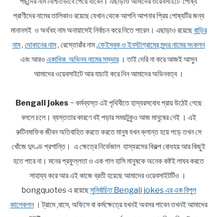
পছন্দের নাম নিশ্চিতভাবে পেয়ে যাবেন। এছাড়াও আমাদের ওয়েবসাইটে পোষ্য
প্রাণীদের নামের তালিকাও রয়েছে যেখান থেকে আপনি আপনার প্রিয় পোষ্যটির জন্য
মানানসই ও অর্থবহ নাম অনায়াসেই নির্বাচন করে নিতে পারেন। এছাড়াও রয়েছে
বাড়ির
নাম
,
দোকানের নাম
, রেস্তোরাঁর নাম ,
ফেইসবুক ও ইনস্টাগ্রামের সুন্দর নামের সংকলন
এবং আরও
একাধিক অভিনব নামের সম্ভার
। তাই দেরি না করে আজই আসুন
আমাদের ওয়েবসাইটে আর যাচাই করে নিন আমাদের অভিনবত্ব ।
Bengali jokes
~ কর্মব্যস্ত এই পৃথিবীতে হাস্যরসবোধ প্রায় উঠেই গেছে
বললে চলে। ব্যস্ততার কারণে বই পড়ার সময়টুকুও আজ মানুষের নেই । এই
রুটিনমাফিক জীবন অতিবাহিত করতে করতে মানুষ যখন ক্লান্ত হয়ে পড়ে তখন সে
খোঁজে দুদণ্ড প্রশান্তি। এ ক্ষেত্রে নির্ভেজাল হাস্যরসের বিকল্প বোধহয় আর কিছুই
হতে পারে না। মনের প্রফুল্লতা ও এক গাল হাসি মানুষকে অনেক কষ্টই লাঘব করতে
সাহায্য করে আর এই কাজে ব্রতী হয়েছে আমাদের ওয়েবসাইটটিও ।
bongquotes এ রয়েছে
সুনির্বাচিত Bengali jokes এর এক বিপুল
কালেকশন
। ট্রামে ,বাসে, অফিসে বা কর্মক্ষেত্রে যখনই অবসর পাবেন তখনই আমাদের