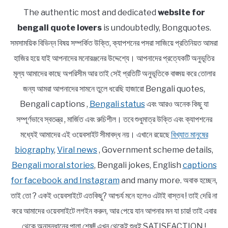
The authentic most and dedicated
website for
bengali quote lovers
is undoubtedly, Bongquotes.
সমসাময়িক বিভিন্ন বিষয় সম্পর্কিত উক্তি, ক্যাপশনের পসরা সাজিয়ে প্রতিনিয়ত আমরা
হাজির হয়ে যাই আপনাদের মনোরঞ্জনের উদ্দেশ্যে। আপনাদের প্রত্যেকটি অনুভূতির
মূল্য আমাদের কাছে অপরিসীম আর তাই সেই প্রতিটি অনুভূতিকে বাঙ্ময় করে তোলার
জন্য আমরা আপনাদের সামনে তুলে ধরেছি হাজারো Bengali quotes,
Bengali captions ,
Bengali status
এবং আরও অনেক কিছু যা
সম্পূর্ণভাবে স্বতন্ত্র , মার্জিত এবং রুচিশীল। তবে শুধুমাত্র উক্তি এবং ক্যাপশনের
মধ্যেই আমাদের এই ওয়েবসাইট সীমাবদ্ধ নয়। এখানে রয়েছে
বিখ্যাত মানুষের
biography
,
Viral news
, Government scheme details,
Bengali moral stories
, Bengali jokes, English
captions
for facebook and Instagram
and many more. অবাক হচ্ছেন,
তাই তো ? একই ওয়েবসাইটে এতকিছু? আশ্চর্য মনে হলেও এটাই বাস্তব ! তাই দেরি না
করে আমাদের ওয়েবসাইটে লগইন করুন, আর পেয়ে যান আপনার মন যা চায়! তাই এবার
থেকে অনুসন্ধানের পালা শেষ!! এখন থেকেই শুধুই SATISFACTION !