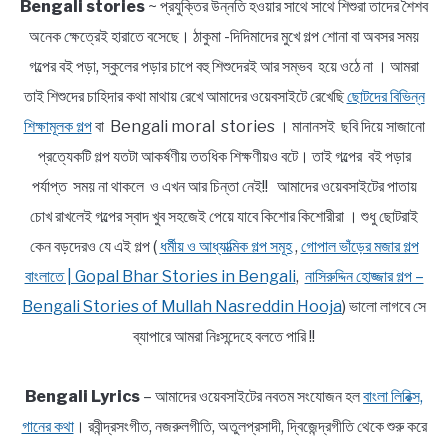
Bengali stories
~ প্রযুক্তির উন্নতি হওয়ার সাথে সাথে শিশুরা তাদের শৈশব
অনেক ক্ষেত্রেই হারাতে বসেছে। ঠাকুমা -দিদিমাদের মুখে গল্প শোনা বা অবসর সময়
গল্পের বই পড়া, স্কুলের পড়ার চাপে বহু শিশুদেরই আর সম্ভব হয়ে ওঠে না । আমরা
তাই শিশুদের চাহিদার কথা মাথায় রেখে আমাদের ওয়েবসাইটে রেখেছি
ছোটদের বিভিন্ন
শিক্ষামূলক গল্প
বা Bengali moral stories । মানানসই ছবি দিয়ে সাজানো
প্রত্যেকটি গল্প যতটা আকর্ষণীয় ততধিক শিক্ষণীয়ও বটে। তাই গল্পের বই পড়ার
পর্যাপ্ত সময় না থাকলে ও এখন আর চিন্তা নেই!! আমাদের ওয়েবসাইটের পাতায়
চোখ রাখলেই গল্পের স্বাদ খুব সহজেই পেয়ে যাবে কিশোর কিশোরীরা । শুধু ছোটরাই
কেন বড়দেরও যে এই গল্প (
ধর্মীয় ও আধ্যাত্মিক গল্প সমূহ
,
গোপাল ভাঁড়ের মজার গল্প
বাংলাতে | Gopal Bhar Stories in Bengali
,
নাসিরুদ্দিন হোজ্জার গল্প –
Bengali Stories of Mullah Nasreddin Hooja
) ভালো লাগবে সে
ব্যাপারে আমরা নিঃসন্দেহে বলতে পারি !!
Bengali Lyrics
– আমাদের ওয়েবসাইটের নবতম সংযোজন হল
বাংলা লিরিক্স,
গানের কথা
। রবীন্দ্রসংগীত, নজরুলগীতি, অতুলপ্রসাদী, দ্বিজেন্দ্রগীতি থেকে শুরু করে