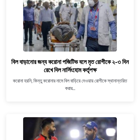
উঠলো
পশু
প্রেমীরা
বিল বাড়ানোর জন্য করোনা পজিটিভ বলে মৃত রোগীকে ২-৩ দিন
link
to
রেখে দিল নার্সিংহোম কর্তৃপক্ষ
বিল
করোনা হয়নি, কিন্তু করোনার নামে বিল বাড়িয়ে দেওয়ায় রোগীকে স্থানান্তরিত
বাড়ানোর
করার...
জন্য
করোনা
পজিটিভ
বলে
মৃত
রোগীকে
২-৩