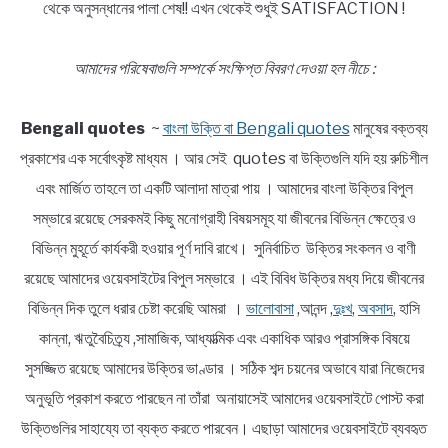
থেকে অনুসন্ধানের পালা শেষ!! এখন থেকেই শুধুই SATISFACTION !
আমাদের পরিষেবাগুলি সম্পর্কে সংক্ষিপ্ত বিবরণ দেওয়া হল নীচে :
Bengali quotes
~
বাংলা উক্তি বা Bengali quotes
মানুষের বক্তব্য
প্রকাশের এক সর্বোৎকৃষ্ট মাধ্যম । আর সেই quotes বা উক্তিগুলি যদি হয় রুচিশীল
এবং মার্জিত তাহলে তা একটি আলাদা মাত্রা পায় । আমাদের বাংলা উক্তির বিপুল
সম্ভারে রয়েছে সেরকমই কিছু মনোগ্রাহী বিষয়সমূহ যা জীবনের বিভিন্ন ক্ষেত্রে ও
বিভিন্ন মুহূর্তে কার্যকরী হওয়ার পূর্ণ দাবি রাখে। সুনির্বাচিত উক্তির সংকলন ও বাণী
রয়েছে আমাদের ওয়েবসাইটের বিপুল সম্ভারে । এই বিবিধ উক্তির মধ্য দিয়ে জীবনের
বিভিন্ন দিক তুলে ধরার চেষ্টা করেছি আমরা ।
ভালোবাসা
,আনন্দ ,
দুঃখ
,
অবসাদ
, হাসি
কান্না, ঋতুবৈচিত্র্য ,সামাজিক, আধ্যাত্মিক এবং একাধিক আরও প্রাসঙ্গিক বিষয়ে
সুসজ্জিত রয়েছে আমাদের উক্তির ভাণ্ডার । সঠিক শব্দ চয়নের অভাবে যারা নিজেদের
অনুভূতি প্রকাশ করতে পারছেন না তাঁরা অনায়াসেই আমাদের ওয়েবসাইটে পোস্ট করা
উক্তিগুলির সাহায্যে তা ব্যক্ত করতে পারবেন। এছাড়া আমাদের ওয়েবসাইটে ব্যবহৃত