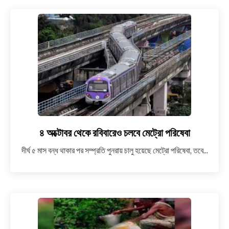
ড্রেস
এর
সাথে
ম্যাচিং
মাস্ক
৪ অক্টোবর থেকে রবিবারেও চলবে মেট্রো পরিষেবা
link
to
দীর্ঘ ৫ মাস বন্ধ থাকার পর সম্প্রতি পুনরায় চালু হয়েছে মেট্রো পরিষেবা, তবে...
৪
অক্টোবর
থেকে
রবিবারেও
চলবে
মেট্রো