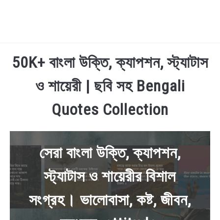
TECHNOLOGY
50K+ বাংলা উক্তি, ক্যাপশন, স্ট্যাটাস
ও শায়েরী | ছবি সহ Bengali
HEALTH & LIFESTYLE
Quotes Collection
BIOGRAPHY
EDUCATIONAL
সেরা বাংলা উক্তি, ক্যাপশন,
BENGALI WISHES
স্ট্যাটাস ও শায়েরীর বিশাল
QUOTES & CAPTIONS
সংগ্রহ। ভালোবাসা, কষ্ট, জীবন,