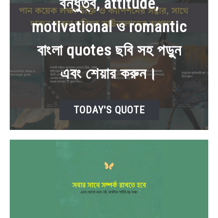
বন্ধুত্ব, attitude,
NEWS
motivational ও romantic
BENGALI LYRICS
বাংলা quotes ছবি সহ পড়ুন
BENGALI NAMES
এবং শেয়ার করুন।
BENGALI STORIES
TODAY'S QUOTE