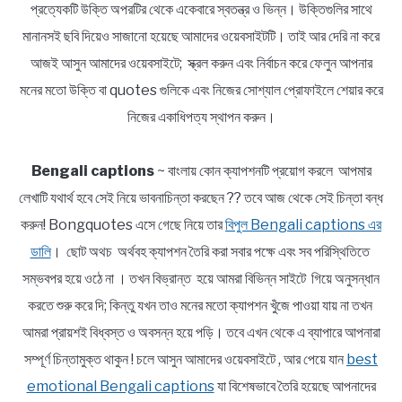
প্রত্যেকটি উক্তি অপরটির থেকে একেবারে স্বতন্ত্র ও ভিন্ন। উক্তিগুলির সাথে
মানানসই ছবি দিয়েও সাজানো হয়েছে আমাদের ওয়েবসাইটটি। তাই আর দেরি না করে
আজই আসুন আমাদের ওয়েবসাইটে; স্ক্রল করুন এবং নির্বাচন করে ফেলুন আপনার
মনের মতো উক্তি বা quotes গুলিকে এবং নিজের সোশ্যাল প্রোফাইলে শেয়ার করে
নিজের একাধিপত্য স্থাপন করুন।
Bengali captions
~ বাংলায় কোন ক্যাপশনটি প্রয়োগ করলে আপমার
লেখাটি যথার্থ হবে সেই নিয়ে ভাবনাচিন্তা করছেন ?? তবে আজ থেকে সেই চিন্তা বন্ধ
করুন! Bongquotes এসে গেছে নিয়ে তার
বিপুল Bengali captions এর
ডালি
। ছোট অথচ অর্থবহ ক্যাপশন তৈরি করা সবার পক্ষে এবং সব পরিস্থিতিতে
সম্ভবপর হয়ে ওঠে না । তখন বিভ্রান্ত হয়ে আমরা বিভিন্ন সাইটে গিয়ে অনুসন্ধান
করতে শুরু করে দি; কিন্তু যখন তাও মনের মতো ক্যাপশন খুঁজে পাওয়া যায় না তখন
আমরা প্রায়শই বিধ্বস্ত ও অবসন্ন হয়ে পড়ি। তবে এখন থেকে এ ব্যাপারে আপনারা
সম্পূর্ণ চিন্তামুক্ত থাকুন ! চলে আসুন আমাদের ওয়েবসাইটে , আর পেয়ে যান
best
emotional Bengali captions
যা বিশেষভাবে তৈরি হয়েছে আপনাদের