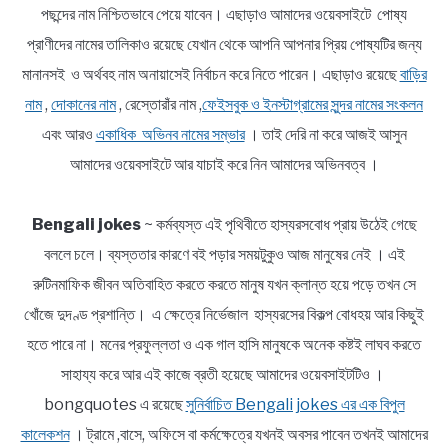
পছন্দের নাম নিশ্চিতভাবে পেয়ে যাবেন। এছাড়াও আমাদের ওয়েবসাইটে পোষ্য
প্রাণীদের নামের তালিকাও রয়েছে যেখান থেকে আপনি আপনার প্রিয় পোষ্যটির জন্য
মানানসই ও অর্থবহ নাম অনায়াসেই নির্বাচন করে নিতে পারেন। এছাড়াও রয়েছে
বাড়ির
নাম
,
দোকানের নাম
, রেস্তোরাঁর নাম ,
ফেইসবুক ও ইনস্টাগ্রামের সুন্দর নামের সংকলন
এবং আরও
একাধিক অভিনব নামের সম্ভার
। তাই দেরি না করে আজই আসুন
আমাদের ওয়েবসাইটে আর যাচাই করে নিন আমাদের অভিনবত্ব ।
Bengali jokes
~ কর্মব্যস্ত এই পৃথিবীতে হাস্যরসবোধ প্রায় উঠেই গেছে
বললে চলে। ব্যস্ততার কারণে বই পড়ার সময়টুকুও আজ মানুষের নেই । এই
রুটিনমাফিক জীবন অতিবাহিত করতে করতে মানুষ যখন ক্লান্ত হয়ে পড়ে তখন সে
খোঁজে দুদণ্ড প্রশান্তি। এ ক্ষেত্রে নির্ভেজাল হাস্যরসের বিকল্প বোধহয় আর কিছুই
হতে পারে না। মনের প্রফুল্লতা ও এক গাল হাসি মানুষকে অনেক কষ্টই লাঘব করতে
সাহায্য করে আর এই কাজে ব্রতী হয়েছে আমাদের ওয়েবসাইটটিও ।
bongquotes এ রয়েছে
সুনির্বাচিত Bengali jokes এর এক বিপুল
কালেকশন
। ট্রামে ,বাসে, অফিসে বা কর্মক্ষেত্রে যখনই অবসর পাবেন তখনই আমাদের