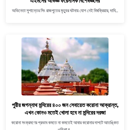
এইমসের অভিজ্ঞ ফরেনসিক বিশেষজ্ঞদের
সুশান্ত
অভিনেতা সুশান্তের সিং রাজপুতের মৃত্যুর ঘটনায় যোগ নেই বিষক্রিয়ার, দাবি...
সিং
রাজপুতের
মৃত্যুতে
বিষক্রিয়ার
যোগ
নেই,
দাবি
এইমসের
অভিজ্ঞ
ফরেনসিক
বিশেষজ্ঞদের
পুরীর জগন্নাথ মন্দিরের ৪০০ জন সেবায়েত করোনা আক্রান্ত,
link
to
এখন কোনও মতেই খোলা হবে না মন্দিরের দরজা
পুরীর
করোনা সংক্রমণের প্রভাব কমতে না কমতেই আবার করোনার দাপটে আতঙ্কিত
জগন্নাথ
ওডিশা র...