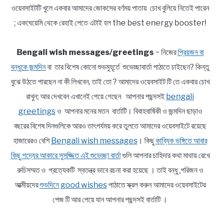
ওয়েবসাইটটি খুলে একবার আমাদের জোকসের বর্ণময় পাতায় চোখ বুলিয়ে নিতেই পারেন
; একঘেয়েমি থেকে রেহাই পেতে এটাই হল the best energy booster!
Bengali wish messages/greetings
~ নিজের
প্রিয়জন বা
বন্ধুকে জন্মদিন
বা তার বিশেষ কোনো শুভমুহূর্তে শুভেচ্ছাবার্তা পাঠাতে চাইছেন? কিন্তু
বুঝে উঠতে পারছেন না কী লিখবেন, তাই তো ? আমাদের ওয়েবসাইট টি তে একবার চোখ
রাখুন; আর দেখবেন এখানেই পেয়ে গেছেন আপনার পছন্দসই
bengali
greetings
ও আপনার মনের মতন বার্তাটি। বিবাহবার্ষিকী ও জন্মদিন ছাড়াও
বছরের বিশেষ দিনগুলিকে আরও তাৎপর্যময় করে তুলতে আমাদের ওয়েবসাইটে রয়েছে
হাজারেরও বেশি
Bengali wish messages
। কিছু
কাব্যিক ভঙ্গিতে আবার
কিছু গদ্যের আকারে সুসজ্জিত এই শুভেচ্ছা বার্তা
গুলি আপনার চাহিদার কথা মাথায় রেখে
রুচিসম্মত ও প্রত্যেকটি স্বতন্ত্র ভাবে রচনা করা হয়েছে । তাই বন্ধু ,পরিজন ও
আত্মীয়দের
শুভদিনে good wishes
পাঠাতে স্ক্রল করুন আমাদের ওয়েবসাইটের
পেজ টি আর পেয়ে যান আপনার পছন্দসই বার্তাটি ।