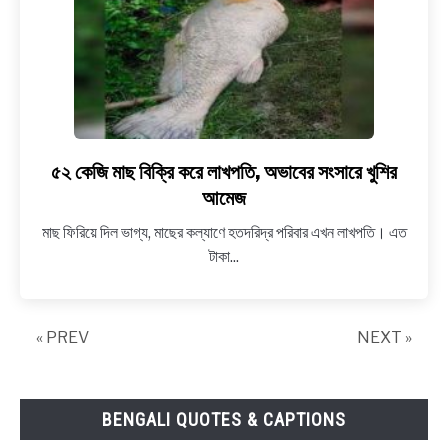
পরিষেবা
৫২ কেজি মাছ বিক্রি করে লাখপতি, অভাবের সংসারে খুশির
link
to
আমেজ
৫২
মাছ ফিরিয়ে দিল ভাগ্য, মাছের কল্যাণে হতদরিদ্র পরিবার এখন লাখপতি। এত
কেজি
টাকা...
মাছ
বিক্রি
করে
« PREV
লাখপতি,
NEXT »
অভাবের
সংসারে
খুশির
BENGALI QUOTES & CAPTIONS
আমেজ