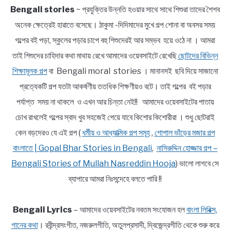
Bengali stories
~ প্রযুক্তির উন্নতি হওয়ার সাথে সাথে শিশুরা তাদের শৈশব
অনেক ক্ষেত্রেই হারাতে বসেছে। ঠাকুমা -দিদিমাদের মুখে গল্প শোনা বা অবসর সময়
গল্পের বই পড়া, স্কুলের পড়ার চাপে বহু শিশুদেরই আর সম্ভব হয়ে ওঠে না । আমরা
তাই শিশুদের চাহিদার কথা মাথায় রেখে আমাদের ওয়েবসাইটে রেখেছি
ছোটদের বিভিন্ন
শিক্ষামূলক গল্প
বা Bengali moral stories । মানানসই ছবি দিয়ে সাজানো
প্রত্যেকটি গল্প যতটা আকর্ষণীয় ততধিক শিক্ষণীয়ও বটে। তাই গল্পের বই পড়ার
পর্যাপ্ত সময় না থাকলে ও এখন আর চিন্তা নেই!! আমাদের ওয়েবসাইটের পাতায়
চোখ রাখলেই গল্পের স্বাদ খুব সহজেই পেয়ে যাবে কিশোর কিশোরীরা । শুধু ছোটরাই
কেন বড়দেরও যে এই গল্প (
ধর্মীয় ও আধ্যাত্মিক গল্প সমূহ
,
গোপাল ভাঁড়ের মজার গল্প
বাংলাতে | Gopal Bhar Stories in Bengali
,
নাসিরুদ্দিন হোজ্জার গল্প –
Bengali Stories of Mullah Nasreddin Hooja
) ভালো লাগবে সে
ব্যাপারে আমরা নিঃসন্দেহে বলতে পারি !!
Bengali Lyrics
– আমাদের ওয়েবসাইটের নবতম সংযোজন হল
বাংলা লিরিক্স,
গানের কথা
। রবীন্দ্রসংগীত, নজরুলগীতি, অতুলপ্রসাদী, দ্বিজেন্দ্রগীতি থেকে শুরু করে