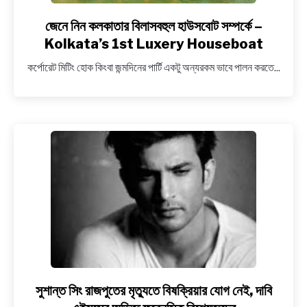
জেনে নিন কলকাতার বিলাসবহুল হাউসবোট সম্পর্কে –
link
to
Kolkata’s 1st Luxery Houseboat
জেনে
কর্পোরেট মিটিং হোক কিংবা জন্মদিনের পার্টি একটু অন্যরকম ভাবে পালন করতে...
নিন
কলকাতার
বিলাসবহুল
হাউসবোট
সম্পর্কে
–
Kolkata’s
1st
Luxery
Houseboat
সুশান্ত সিং রাজপুতের মৃত্যুতে বিষক্রিয়ার যোগ নেই, দাবি
link
to