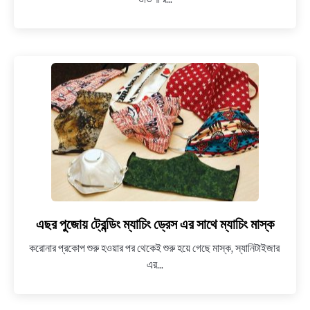
মন্দিরের
৪০০
জন
সেবায়েত
করোনা
আক্রান্ত,
এখন
কোনও
মতেই
খোলা
হবে
না
মন্দিরের
দরজা
এছর পুজোয় ট্রেন্ডিং ম্যাচিং ড্রেস এর সাথে ম্যাচিং মাস্ক
link
to
করোনার প্রকোপ শুরু হওয়ার পর থেকেই শুরু হয়ে গেছে মাস্ক, স্যানিটাইজার
এছর
এর...
পুজোয়
ট্রেন্ডিং
ম্যাচিং