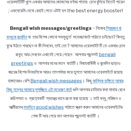
ওয়েবসাইটটি খুলে একবার আমাদের জোকসের বর্ণময় পাতায় চোখ বুলিয়ে নিতেই পারেন
; একঘেয়েমি থেকে রেহাই পেতে এটাই হল the best energy booster!
Bengali wish messages/greetings
~ নিজের
প্রিয়জন বা
বন্ধুকে জন্মদিন
বা তার বিশেষ কোনো শুভমুহূর্তে শুভেচ্ছাবার্তা পাঠাতে চাইছেন? কিন্তু
বুঝে উঠতে পারছেন না কী লিখবেন, তাই তো ? আমাদের ওয়েবসাইট টি তে একবার চোখ
রাখুন; আর দেখবেন এখানেই পেয়ে গেছেন আপনার পছন্দসই
bengali
greetings
ও আপনার মনের মতন বার্তাটি। বিবাহবার্ষিকী ও জন্মদিন ছাড়াও
বছরের বিশেষ দিনগুলিকে আরও তাৎপর্যময় করে তুলতে আমাদের ওয়েবসাইটে রয়েছে
হাজারেরও বেশি
Bengali wish messages
। কিছু
কাব্যিক ভঙ্গিতে আবার
কিছু গদ্যের আকারে সুসজ্জিত এই শুভেচ্ছা বার্তা
গুলি আপনার চাহিদার কথা মাথায় রেখে
রুচিসম্মত ও প্রত্যেকটি স্বতন্ত্র ভাবে রচনা করা হয়েছে । তাই বন্ধু ,পরিজন ও
আত্মীয়দের
শুভদিনে good wishes
পাঠাতে স্ক্রল করুন আমাদের ওয়েবসাইটের
পেজ টি আর পেয়ে যান আপনার পছন্দসই বার্তাটি ।