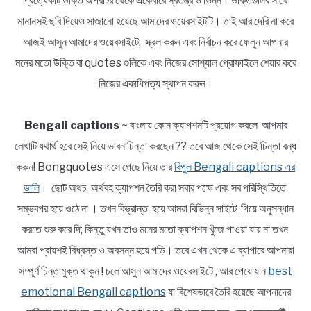
প্রত্যেকটি উক্তি অপরটির থেকে একেবারে স্বতন্ত্র ও ভিন্ন। উক্তিগুলির সাথে
মানানসই ছবি দিয়েও সাজানো হয়েছে আমাদের ওয়েবসাইটটি। তাই আর দেরি না করে
আজই আসুন আমাদের ওয়েবসাইটে; স্ক্রল করুন এবং নির্বাচন করে ফেলুন আপনার
মনের মতো উক্তি বা quotes গুলিকে এবং নিজের সোশ্যাল প্রোফাইলে শেয়ার করে
নিজের একাধিপত্য স্থাপন করুন।
Bengali captions
~ বাংলায় কোন ক্যাপশনটি প্রয়োগ করলে আপমার
লেখাটি যথার্থ হবে সেই নিয়ে ভাবনাচিন্তা করছেন ?? তবে আজ থেকে সেই চিন্তা বন্ধ
করুন! Bongquotes এসে গেছে নিয়ে তার
বিপুল Bengali captions এর
ডালি
। ছোট অথচ অর্থবহ ক্যাপশন তৈরি করা সবার পক্ষে এবং সব পরিস্থিতিতে
সম্ভবপর হয়ে ওঠে না । তখন বিভ্রান্ত হয়ে আমরা বিভিন্ন সাইটে গিয়ে অনুসন্ধান
করতে শুরু করে দি; কিন্তু যখন তাও মনের মতো ক্যাপশন খুঁজে পাওয়া যায় না তখন
আমরা প্রায়শই বিধ্বস্ত ও অবসন্ন হয়ে পড়ি। তবে এখন থেকে এ ব্যাপারে আপনারা
সম্পূর্ণ চিন্তামুক্ত থাকুন ! চলে আসুন আমাদের ওয়েবসাইটে , আর পেয়ে যান
best
emotional Bengali captions
যা বিশেষভাবে তৈরি হয়েছে আপনাদের