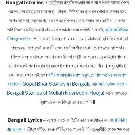
Bengali stories
~ প্রযুক্তির উন্নতি হওয়ার সাথে সাথে শিশুরা তাদের শৈশব
অনেক ক্ষেত্রেই হারাতে বসেছে। ঠাকুমা -দিদিমাদের মুখে গল্প শোনা বা অবসর সময়
গল্পের বই পড়া, স্কুলের পড়ার চাপে বহু শিশুদেরই আর সম্ভব হয়ে ওঠে না । আমরা
তাই শিশুদের চাহিদার কথা মাথায় রেখে আমাদের ওয়েবসাইটে রেখেছি
ছোটদের বিভিন্ন
শিক্ষামূলক গল্প
বা Bengali moral stories । মানানসই ছবি দিয়ে সাজানো
প্রত্যেকটি গল্প যতটা আকর্ষণীয় ততধিক শিক্ষণীয়ও বটে। তাই গল্পের বই পড়ার
পর্যাপ্ত সময় না থাকলে ও এখন আর চিন্তা নেই!! আমাদের ওয়েবসাইটের পাতায়
চোখ রাখলেই গল্পের স্বাদ খুব সহজেই পেয়ে যাবে কিশোর কিশোরীরা । শুধু ছোটরাই
কেন বড়দেরও যে এই গল্প (
ধর্মীয় ও আধ্যাত্মিক গল্প সমূহ
,
গোপাল ভাঁড়ের মজার গল্প
বাংলাতে | Gopal Bhar Stories in Bengali
,
নাসিরুদ্দিন হোজ্জার গল্প –
Bengali Stories of Mullah Nasreddin Hooja
) ভালো লাগবে সে
ব্যাপারে আমরা নিঃসন্দেহে বলতে পারি !!
Bengali Lyrics
– আমাদের ওয়েবসাইটের নবতম সংযোজন হল
বাংলা লিরিক্স,
গানের কথা
। রবীন্দ্রসংগীত, নজরুলগীতি, অতুলপ্রসাদী, দ্বিজেন্দ্রগীতি থেকে শুরু করে