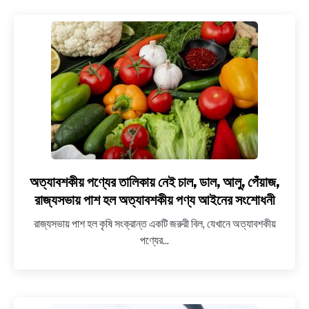
প্রথম
বর্ষের
ক্লাস
শুরু
১লা
নভেম্বর
থেকে,
থাকবে
না
শীত,
গ্রীষ্মের
অত্যাবশকীয় পণ্যের তালিকায় নেই চাল, ডাল, আলু, পেঁয়াজ,
link
ছুটি
to
রাজ্যসভায় পাশ হল অত্যাবশকীয় পণ্য আইনের সংশোধনী
অত্যাবশকীয়
রাজ্যসভায় পাশ হল কৃষি সংক্রান্ত একটি জরুরী বিল, যেখানে অত্যাবশকীয়
পণ্যের
পণ্যের...
তালিকায়
নেই
চাল,
ডাল,