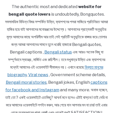
The authentic most and dedicated
website for
bengali quote lovers
is undoubtedly, Bongquotes.
সমসাময়িক বিভিন্ন বিষয় সম্পর্কিত উক্তি, ক্যাপশনের পসরা সাজিয়ে প্রতিনিয়ত আমরা
হাজির হয়ে যাই আপনাদের মনোরঞ্জনের উদ্দেশ্যে। আপনাদের প্রত্যেকটি অনুভূতির
মূল্য আমাদের কাছে অপরিসীম আর তাই সেই প্রতিটি অনুভূতিকে বাঙ্ময় করে তোলার
জন্য আমরা আপনাদের সামনে তুলে ধরেছি হাজারো Bengali quotes,
Bengali captions ,
Bengali status
এবং আরও অনেক কিছু যা
সম্পূর্ণভাবে স্বতন্ত্র , মার্জিত এবং রুচিশীল। তবে শুধুমাত্র উক্তি এবং ক্যাপশনের
মধ্যেই আমাদের এই ওয়েবসাইট সীমাবদ্ধ নয়। এখানে রয়েছে
বিখ্যাত মানুষের
biography
,
Viral news
, Government scheme details,
Bengali moral stories
, Bengali jokes, English
captions
for facebook and Instagram
and many more. অবাক হচ্ছেন,
তাই তো ? একই ওয়েবসাইটে এতকিছু? আশ্চর্য মনে হলেও এটাই বাস্তব ! তাই দেরি না
করে আমাদের ওয়েবসাইটে লগইন করুন, আর পেয়ে যান আপনার মন যা চায়! তাই এবার
থেকে অনুসন্ধানের পালা শেষ!! এখন থেকেই শুধুই SATISFACTION !