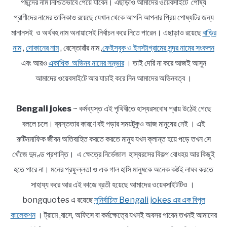
পছন্দের নাম নিশ্চিতভাবে পেয়ে যাবেন। এছাড়াও আমাদের ওয়েবসাইটে পোষ্য
প্রাণীদের নামের তালিকাও রয়েছে যেখান থেকে আপনি আপনার প্রিয় পোষ্যটির জন্য
মানানসই ও অর্থবহ নাম অনায়াসেই নির্বাচন করে নিতে পারেন। এছাড়াও রয়েছে
বাড়ির
নাম
,
দোকানের নাম
, রেস্তোরাঁর নাম ,
ফেইসবুক ও ইনস্টাগ্রামের সুন্দর নামের সংকলন
এবং আরও
একাধিক অভিনব নামের সম্ভার
। তাই দেরি না করে আজই আসুন
আমাদের ওয়েবসাইটে আর যাচাই করে নিন আমাদের অভিনবত্ব ।
Bengali jokes
~ কর্মব্যস্ত এই পৃথিবীতে হাস্যরসবোধ প্রায় উঠেই গেছে
বললে চলে। ব্যস্ততার কারণে বই পড়ার সময়টুকুও আজ মানুষের নেই । এই
রুটিনমাফিক জীবন অতিবাহিত করতে করতে মানুষ যখন ক্লান্ত হয়ে পড়ে তখন সে
খোঁজে দুদণ্ড প্রশান্তি। এ ক্ষেত্রে নির্ভেজাল হাস্যরসের বিকল্প বোধহয় আর কিছুই
হতে পারে না। মনের প্রফুল্লতা ও এক গাল হাসি মানুষকে অনেক কষ্টই লাঘব করতে
সাহায্য করে আর এই কাজে ব্রতী হয়েছে আমাদের ওয়েবসাইটটিও ।
bongquotes এ রয়েছে
সুনির্বাচিত Bengali jokes এর এক বিপুল
কালেকশন
। ট্রামে ,বাসে, অফিসে বা কর্মক্ষেত্রে যখনই অবসর পাবেন তখনই আমাদের