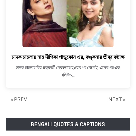
মাদক মামলায় নাম দীপিকা পাড়ুকোন এর, কঙ্কনার তীব্র কটাক্ষ
link
to
মাদক মামলায় রিয়া চক্রবর্তী গ্রেফতার হওয়ার পর থেকেই একের পর এক
মাদক
বলিউড...
মামলায়
নাম
দীপিকা
« PREV
NEXT »
পাড়ুকোন
এর,
কঙ্কনার
তীব্র
BENGALI QUOTES & CAPTIONS
কটাক্ষ