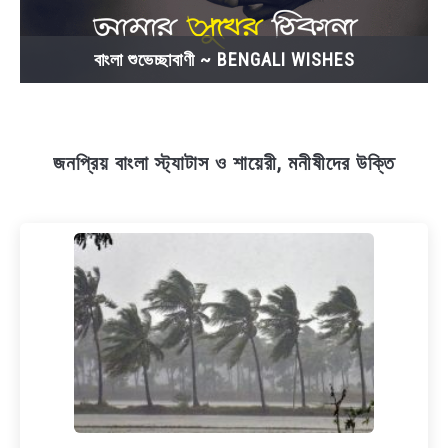
বাংলা শুভেচ্ছাবাণী ~ BENGALI WISHES
জনপ্রিয় বাংলা স্ট্যাটাস ও শায়েরী, মনীষীদের উক্তি