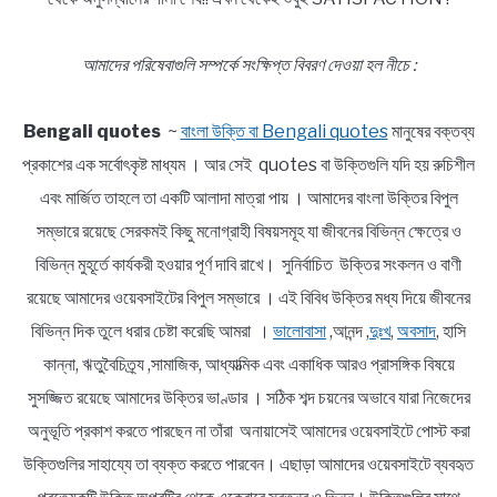
আমাদের পরিষেবাগুলি সম্পর্কে সংক্ষিপ্ত বিবরণ দেওয়া হল নীচে :
Bengali quotes
~
বাংলা উক্তি বা Bengali quotes
মানুষের বক্তব্য
প্রকাশের এক সর্বোৎকৃষ্ট মাধ্যম । আর সেই quotes বা উক্তিগুলি যদি হয় রুচিশীল
এবং মার্জিত তাহলে তা একটি আলাদা মাত্রা পায় । আমাদের বাংলা উক্তির বিপুল
সম্ভারে রয়েছে সেরকমই কিছু মনোগ্রাহী বিষয়সমূহ যা জীবনের বিভিন্ন ক্ষেত্রে ও
বিভিন্ন মুহূর্তে কার্যকরী হওয়ার পূর্ণ দাবি রাখে। সুনির্বাচিত উক্তির সংকলন ও বাণী
রয়েছে আমাদের ওয়েবসাইটের বিপুল সম্ভারে । এই বিবিধ উক্তির মধ্য দিয়ে জীবনের
বিভিন্ন দিক তুলে ধরার চেষ্টা করেছি আমরা ।
ভালোবাসা
,আনন্দ ,
দুঃখ
,
অবসাদ
, হাসি
কান্না, ঋতুবৈচিত্র্য ,সামাজিক, আধ্যাত্মিক এবং একাধিক আরও প্রাসঙ্গিক বিষয়ে
সুসজ্জিত রয়েছে আমাদের উক্তির ভাণ্ডার । সঠিক শব্দ চয়নের অভাবে যারা নিজেদের
অনুভূতি প্রকাশ করতে পারছেন না তাঁরা অনায়াসেই আমাদের ওয়েবসাইটে পোস্ট করা
উক্তিগুলির সাহায্যে তা ব্যক্ত করতে পারবেন। এছাড়া আমাদের ওয়েবসাইটে ব্যবহৃত