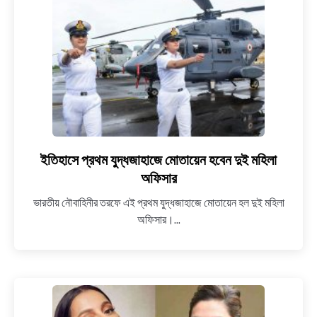
আলু,
পেঁয়াজ,
রাজ্যসভায়
পাশ
হল
অত্যাবশকীয়
পণ্য
আইনের
সংশোধনী
ইতিহাসে প্রথম যুদ্ধজাহাজে মোতায়েন হবেন দুই মহিলা
link
to
অফিসার
ইতিহাসে
ভারতীয় নৌবাহিনীর তরফে এই প্রথম যুদ্ধজাহাজে মোতায়েন হল দুই মহিলা
প্রথম
অফিসার।...
যুদ্ধজাহাজে
মোতায়েন
হবেন
দুই
মহিলা
অফিসার