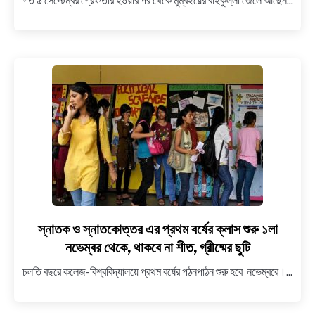
গত ৯ সেপ্টেম্বর গ্রেফতার হওয়ার পর থেকে মুম্বইয়ের বাইকুল্লা জেলে আছেন...
আগামীকাল
রিয়া
চক্রবর্তীর
জামিনের
আবেদনের
শুনানি
স্নাতক ও স্নাতকোত্তর এর প্রথম বর্ষের ক্লাস শুরু ১লা
link
to
নভেম্বর থেকে, থাকবে না শীত, গ্রীষ্মের ছুটি
স্নাতক
চলতি বছরে কলেজ-বিশ্ববিদ্যালয়ে প্রথম বর্ষের পঠনপাঠন শুরু হবে নভেম্বরে।...
ও
স্নাতকোত্তর
এর