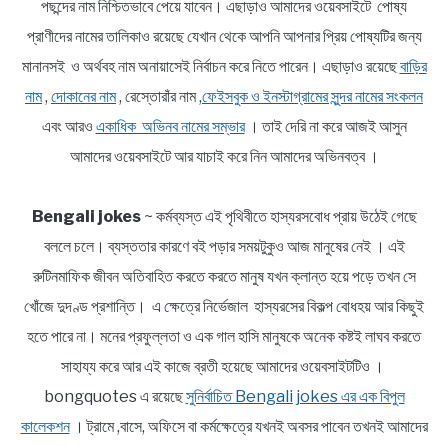
পছন্দের নাম নিশ্চিতভাবে পেয়ে যাবেন। এছাড়াও আমাদের ওয়েবসাইটে পোষ্য
প্রাণীদের নামের তালিকাও রয়েছে যেখান থেকে আপনি আপনার প্রিয় পোষ্যটির জন্য
মানানসই ও অর্থবহ নাম অনায়াসেই নির্বাচন করে নিতে পারেন। এছাড়াও রয়েছে
বাড়ির
নাম
,
দোকানের নাম
, রেস্তোরাঁর নাম ,
ফেইসবুক ও ইনস্টাগ্রামের সুন্দর নামের সংকলন
এবং আরও
একাধিক অভিনব নামের সম্ভার
। তাই দেরি না করে আজই আসুন
আমাদের ওয়েবসাইটে আর যাচাই করে নিন আমাদের অভিনবত্ব ।
Bengali jokes
~ কর্মব্যস্ত এই পৃথিবীতে হাস্যরসবোধ প্রায় উঠেই গেছে
বললে চলে। ব্যস্ততার কারণে বই পড়ার সময়টুকুও আজ মানুষের নেই । এই
রুটিনমাফিক জীবন অতিবাহিত করতে করতে মানুষ যখন ক্লান্ত হয়ে পড়ে তখন সে
খোঁজে দুদণ্ড প্রশান্তি। এ ক্ষেত্রে নির্ভেজাল হাস্যরসের বিকল্প বোধহয় আর কিছুই
হতে পারে না। মনের প্রফুল্লতা ও এক গাল হাসি মানুষকে অনেক কষ্টই লাঘব করতে
সাহায্য করে আর এই কাজে ব্রতী হয়েছে আমাদের ওয়েবসাইটটিও ।
bongquotes এ রয়েছে
সুনির্বাচিত Bengali jokes এর এক বিপুল
কালেকশন
। ট্রামে ,বাসে, অফিসে বা কর্মক্ষেত্রে যখনই অবসর পাবেন তখনই আমাদের