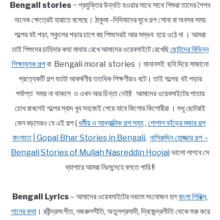
Bengali stories
~ প্রযুক্তির উন্নতি হওয়ার সাথে সাথে শিশুরা তাদের শৈশব
অনেক ক্ষেত্রেই হারাতে বসেছে। ঠাকুমা -দিদিমাদের মুখে গল্প শোনা বা অবসর সময়
গল্পের বই পড়া, স্কুলের পড়ার চাপে বহু শিশুদেরই আর সম্ভব হয়ে ওঠে না । আমরা
তাই শিশুদের চাহিদার কথা মাথায় রেখে আমাদের ওয়েবসাইটে রেখেছি
ছোটদের বিভিন্ন
শিক্ষামূলক গল্প
বা Bengali moral stories । মানানসই ছবি দিয়ে সাজানো
প্রত্যেকটি গল্প যতটা আকর্ষণীয় ততধিক শিক্ষণীয়ও বটে। তাই গল্পের বই পড়ার
পর্যাপ্ত সময় না থাকলে ও এখন আর চিন্তা নেই!! আমাদের ওয়েবসাইটের পাতায়
চোখ রাখলেই গল্পের স্বাদ খুব সহজেই পেয়ে যাবে কিশোর কিশোরীরা । শুধু ছোটরাই
কেন বড়দেরও যে এই গল্প (
ধর্মীয় ও আধ্যাত্মিক গল্প সমূহ
,
গোপাল ভাঁড়ের মজার গল্প
বাংলাতে | Gopal Bhar Stories in Bengali
,
নাসিরুদ্দিন হোজ্জার গল্প –
Bengali Stories of Mullah Nasreddin Hooja
) ভালো লাগবে সে
ব্যাপারে আমরা নিঃসন্দেহে বলতে পারি !!
Bengali Lyrics
– আমাদের ওয়েবসাইটের নবতম সংযোজন হল
বাংলা লিরিক্স,
গানের কথা
। রবীন্দ্রসংগীত, নজরুলগীতি, অতুলপ্রসাদী, দ্বিজেন্দ্রগীতি থেকে শুরু করে