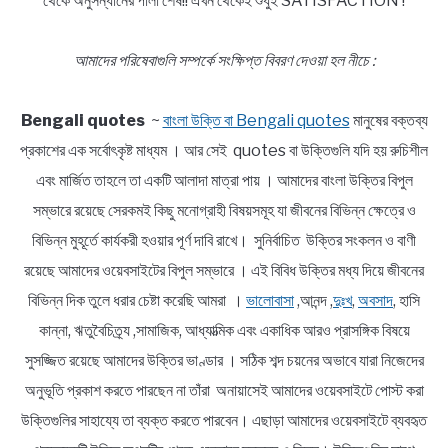
থেকে অনুসন্ধানের পালা শেষ!! এখন থেকেই শুধুই SATISFACTION !
আমাদের পরিষেবাগুলি সম্পর্কে সংক্ষিপ্ত বিবরণ দেওয়া হল নীচে :
Bengali quotes
~
বাংলা উক্তি বা Bengali quotes
মানুষের বক্তব্য
প্রকাশের এক সর্বোৎকৃষ্ট মাধ্যম । আর সেই quotes বা উক্তিগুলি যদি হয় রুচিশীল
এবং মার্জিত তাহলে তা একটি আলাদা মাত্রা পায় । আমাদের বাংলা উক্তির বিপুল
সম্ভারে রয়েছে সেরকমই কিছু মনোগ্রাহী বিষয়সমূহ যা জীবনের বিভিন্ন ক্ষেত্রে ও
বিভিন্ন মুহূর্তে কার্যকরী হওয়ার পূর্ণ দাবি রাখে। সুনির্বাচিত উক্তির সংকলন ও বাণী
রয়েছে আমাদের ওয়েবসাইটের বিপুল সম্ভারে । এই বিবিধ উক্তির মধ্য দিয়ে জীবনের
বিভিন্ন দিক তুলে ধরার চেষ্টা করেছি আমরা ।
ভালোবাসা
,আনন্দ ,
দুঃখ
,
অবসাদ
, হাসি
কান্না, ঋতুবৈচিত্র্য ,সামাজিক, আধ্যাত্মিক এবং একাধিক আরও প্রাসঙ্গিক বিষয়ে
সুসজ্জিত রয়েছে আমাদের উক্তির ভাণ্ডার । সঠিক শব্দ চয়নের অভাবে যারা নিজেদের
অনুভূতি প্রকাশ করতে পারছেন না তাঁরা অনায়াসেই আমাদের ওয়েবসাইটে পোস্ট করা
উক্তিগুলির সাহায্যে তা ব্যক্ত করতে পারবেন। এছাড়া আমাদের ওয়েবসাইটে ব্যবহৃত