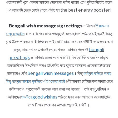
ওয়েবসাইটটি খুলে একবার আমাদের জোকসের বর্ণময় পাতায় চোখ বুলিয়ে নিতেই পারেন
; একঘেয়েমি থেকে রেহাই পেতে এটাই হল the best energy booster!
Bengali wish messages/greetings
~ নিজের
প্রিয়জন বা
বন্ধুকে জন্মদিন
বা তার বিশেষ কোনো শুভমুহূর্তে শুভেচ্ছাবার্তা পাঠাতে চাইছেন? কিন্তু
বুঝে উঠতে পারছেন না কী লিখবেন, তাই তো ? আমাদের ওয়েবসাইট টি তে একবার চোখ
রাখুন; আর দেখবেন এখানেই পেয়ে গেছেন আপনার পছন্দসই
bengali
greetings
ও আপনার মনের মতন বার্তাটি। বিবাহবার্ষিকী ও জন্মদিন ছাড়াও
বছরের বিশেষ দিনগুলিকে আরও তাৎপর্যময় করে তুলতে আমাদের ওয়েবসাইটে রয়েছে
হাজারেরও বেশি
Bengali wish messages
। কিছু
কাব্যিক ভঙ্গিতে আবার
কিছু গদ্যের আকারে সুসজ্জিত এই শুভেচ্ছা বার্তা
গুলি আপনার চাহিদার কথা মাথায় রেখে
রুচিসম্মত ও প্রত্যেকটি স্বতন্ত্র ভাবে রচনা করা হয়েছে । তাই বন্ধু ,পরিজন ও
আত্মীয়দের
শুভদিনে good wishes
পাঠাতে স্ক্রল করুন আমাদের ওয়েবসাইটের
পেজ টি আর পেয়ে যান আপনার পছন্দসই বার্তাটি ।