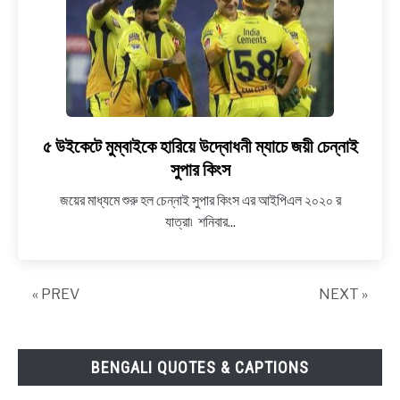
বাংলায়
৫ উইকেটে মুম্বাইকে হারিয়ে উদ্বোধনী ম্যাচে জয়ী চেন্নাই
link
to
সুপার কিংস
৫
জয়ের মাধ্যমে শুরু হল চেন্নাই সুপার কিংস এর আইপিএল ২০২০ র
উইকেটে
যাত্রা৷ শনিবার...
মুম্বাইকে
হারিয়ে
উদ্বোধনী
« PREV
ম্যাচে
NEXT »
জয়ী
চেন্নাই
সুপার
BENGALI QUOTES & CAPTIONS
কিংস