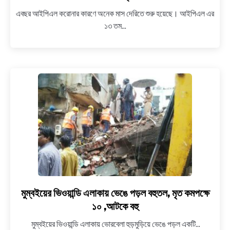
গতকাল
এবছর আইপিএল করোনার কারণে অনেক মাস দেরিতে শুরু হয়েছে। আইপিএল এর
ম্যাচে
১৩ তম...
গুরুতর
চোট
পান
অশ্বিন
,
ম্যাচ
ঘিরে
বিতর্ক
–
জেনে
নিন
বিস্তারিত
মুম্বইয়ের ভিওয়ান্ডি এলাকায় ভেঙে পড়ল বহুতল, মৃত কমপক্ষে
link
to
১০ ,আটকে বহু
মুম্বইয়ের
মুম্বইয়ের ভিওয়ান্ডি এলাকায় ভোরবেলা হুড়মুড়িয়ে ভেঙে পড়ল একটি...
ভিওয়ান্ডি