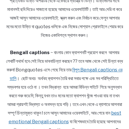
প্রত্যেকটি উক্তি অপরটির থেকে একেবারে স্বতন্ত্র ও ভিন্ন। উক্তিগুলির সাথে
মানানসই ছবি দিয়েও সাজানো হয়েছে আমাদের ওয়েবসাইটটি। তাই আর দেরি না করে
আজই আসুন আমাদের ওয়েবসাইটে; স্ক্রল করুন এবং নির্বাচন করে ফেলুন আপনার
মনের মতো উক্তি বা quotes গুলিকে এবং নিজের সোশ্যাল প্রোফাইলে শেয়ার করে
নিজের একাধিপত্য স্থাপন করুন।
Bengali captions
~ বাংলায় কোন ক্যাপশনটি প্রয়োগ করলে আপমার
লেখাটি যথার্থ হবে সেই নিয়ে ভাবনাচিন্তা করছেন ?? তবে আজ থেকে সেই চিন্তা বন্ধ
করুন! Bongquotes এসে গেছে নিয়ে তার
বিপুল Bengali captions এর
ডালি
। ছোট অথচ অর্থবহ ক্যাপশন তৈরি করা সবার পক্ষে এবং সব পরিস্থিতিতে
সম্ভবপর হয়ে ওঠে না । তখন বিভ্রান্ত হয়ে আমরা বিভিন্ন সাইটে গিয়ে অনুসন্ধান
করতে শুরু করে দি; কিন্তু যখন তাও মনের মতো ক্যাপশন খুঁজে পাওয়া যায় না তখন
আমরা প্রায়শই বিধ্বস্ত ও অবসন্ন হয়ে পড়ি। তবে এখন থেকে এ ব্যাপারে আপনারা
সম্পূর্ণ চিন্তামুক্ত থাকুন ! চলে আসুন আমাদের ওয়েবসাইটে , আর পেয়ে যান
best
emotional Bengali captions
যা বিশেষভাবে তৈরি হয়েছে আপনাদের