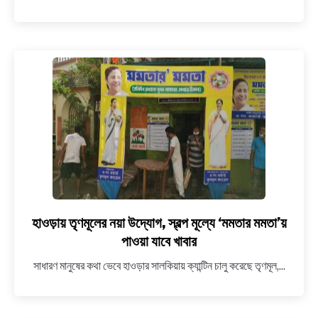
এলাকায়
ভেঙে
পড়ল
বহুতল,
মৃত
কমপক্ষে
১০
,আটকে
বহু
হাওড়ায় তৃণমূলের নয়া উদ্যোগ, স্বল্প মূল্যে ‘মমতার মমতা’য়
link
to
পাওয়া যাবে খাবার
হাওড়ায়
সাধারণ মানুষের কথা ভেবে হাওড়ার সালকিয়ায় ক্যান্টিন চালু করেছে তৃণমূল,...
তৃণমূলের
নয়া
উদ্যোগ,