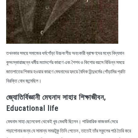
তখনকার সময়ে সমাজের ধর্মগোঁড়া উচ্চবংশীয় অহংকারী ব্রাহ্মণদের মধ্যে বিদ্যমান
কুসংস্কারাচ্ছন্ন ধর্মীয় মতাদর্শের কারণে এবং শৈশব ও কিশোর বয়সে বিভিন্ন সময়ে
জাতপাতের শিকার হওয়ার কারণে মেঘনাদের হৃদয়ে বৈদিক হিন্দুধর্মের গোঁড়ামির প্রতি
বিরক্তি বোধ জন্মেছিল।
জ্যোতির্বিজ্ঞানী মেঘনাদ সাহার শিক্ষাজীবন,
Educational life
মেঘনাদ সাহা ছেলেবেলা থেকেই খুব মেধাবী ছিলেন। পারিবারিক কাজকর্ম সেরে
পড়াশােনার জন্য যে সামান্য সময়টুকু তিনি পেতেন , তাতেই তাঁর স্কুলের পাঠ তৈরি করে