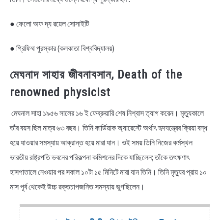
● ফেলো অফ দ্য রয়েল সোসাইটি
● গ্রিফিথ পুরস্কার (কলকাতা বিশ্ববিদ্যালয়)
মেঘনাদ সাহার জীবনাবসান, Death of the
renowned physicist
মেঘনাল সাহা ১৯৫৬ সালের ১৬ ই ফেব্রুয়ারি শেষ নিশ্বাস ত্যাগ করেন। মৃত্যুকালে
তাঁর বয়স ছিল মাত্র ৬৩ বছর। তিনি কার্ডিয়াক অ্যারেস্টে অর্থাৎ হৃদযন্ত্রের ক্রিয়া বন্ধ
হয়ে যাওয়ার সমস্যায় আক্রান্ত হয়ে মারা যান। ওই সময় তিনি নিজের কর্মস্থল
ভারতীয় রাষ্ট্রপতি ভবনের পরিকল্পনা কমিশনের দিকে যাচ্ছিলেন; তাঁকে তৎক্ষণাৎ
হাসপাতালে নেওয়ার পর সকাল ১০টা ১৫ মিনিটে মারা যান তিনি। তিনি মৃত্যুর প্রায় ১০
মাস পূর্ব থেকেই উচ্চ রক্তচাপজনিত সমস্যায় ভুগছিলেন।