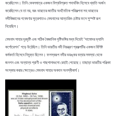
করেছিলেন। তিনি কেবলমাত্র একজন বিশ্ববিশ্রুত পদার্থবিদ হিসেবে খ্যাতি অর্জন
করেছিলেন যে তা নয়, বরং ভারতের জাতীয় অর্থনৈতিক পরিকল্পনা সহ ভারতের
নদীবিজ্ঞানের গবেষণার সূত্রপাতও মেঘনাদের আন্তরিক চেষ্টার ফলে সুস্পষ্ট রূপ
নিয়েছিল।
মেঘনাদ সাহার দূরদৃষ্টি এবং সঠিক বৈজ্ঞানিক দৃষ্টিভঙ্গির মধ্য দিয়েই “দামােদর ভ্যালি
কর্পোরেশন” গড়ে উঠেছিল। তিনি ভারতীয় নদী নিয়ন্ত্রণ প্রকল্পটির একজন বিশিষ্ট
কর্মকর্তা হিসেবে নিযুক্ত ছিলেন। ফলস্বরূপ নদীর ভয়ঙ্কর বন্যার সমস্যা থেকে
জনগন এবং অন্যান্য প্রাণী ও গাছপালাগুলো রেহাই পেয়েছে। তাছাড়া ভারতীয় পঞ্জিকা
সংস্কার করার ক্ষেত্রেও মেঘনাদ সাহার অবদান অনস্বীকার্য।