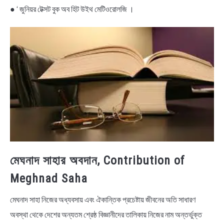
● ‘ জুনিয়র টেক্সট বুক অব হিট উইথ মেটিওরােলজি ।
মেঘনাদ সাহার অবদান, Contribution of
Meghnad Saha
মেঘনাদ সাহা নিজের অধ্যবসায় এবং ঐকান্তিক প্রচেষ্টায় জীবনের অতি সাধারণ
অবস্থা থেকে দেশের অন্যতম শ্রেষ্ঠ বিজ্ঞানীদের তালিকায় নিজের নাম অন্তর্ভুক্ত