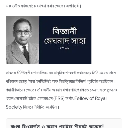
NEWS
এবং ভৌত ধর্মগুলোকে ব্যাখ্যা করার ক্ষেত্রে অপরিহার্য।
BENGALI LYRICS
BENGALI NAMES
BENGALI STORIES
ভারতবর্ষে নিউক্লীয় পদার্থবিজ্ঞানের আধুনিক গবেষণা করার জন্য তিনি ১৯৫০ সালে
পশ্চিমবঙ্গ রাজ্যে ‘সাহা ইনস্টিটিউট অফ নিউক্লিয়ার ফিজিক্স’ প্রতিষ্ঠা করেছিলেন।
পদার্থবিজ্ঞানের ক্ষেত্রে তাঁর অসীম অবদান রাখার পরিপ্রেক্ষিতে ১৯২৭ সালে লন্ডনের
‘রয়াল সোসাইটি’ তাঁকে এফআরএস (FRS) অর্থাৎ Fellow of Royal
Society হিসেবে নির্বাচিত করেছিল।
বাংলা রিওয়ার্ডস ও ক্যাশ প্রাইজ শীঘ্রই আসছে!