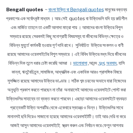
Bengali quotes
~
বাংলা উক্তি বা Bengali quotes
মানুষের বক্তব্য
প্রকাশের এক সর্বোৎকৃষ্ট মাধ্যম । আর সেই quotes বা উক্তিগুলি যদি হয় রুচিশীল
এবং মার্জিত তাহলে তা একটি আলাদা মাত্রা পায় । আমাদের বাংলা উক্তির বিপুল
সম্ভারে রয়েছে সেরকমই কিছু মনোগ্রাহী বিষয়সমূহ যা জীবনের বিভিন্ন ক্ষেত্রে ও
বিভিন্ন মুহূর্তে কার্যকরী হওয়ার পূর্ণ দাবি রাখে। সুনির্বাচিত উক্তির সংকলন ও বাণী
রয়েছে আমাদের ওয়েবসাইটের বিপুল সম্ভারে । এই বিবিধ উক্তির মধ্য দিয়ে জীবনের
বিভিন্ন দিক তুলে ধরার চেষ্টা করেছি আমরা ।
ভালোবাসা
,আনন্দ ,
দুঃখ
,
অবসাদ
, হাসি
কান্না, ঋতুবৈচিত্র্য ,সামাজিক, আধ্যাত্মিক এবং একাধিক আরও প্রাসঙ্গিক বিষয়ে
সুসজ্জিত রয়েছে আমাদের উক্তির ভাণ্ডার । সঠিক শব্দ চয়নের অভাবে যারা নিজেদের
অনুভূতি প্রকাশ করতে পারছেন না তাঁরা অনায়াসেই আমাদের ওয়েবসাইটে পোস্ট করা
উক্তিগুলির সাহায্যে তা ব্যক্ত করতে পারবেন। এছাড়া আমাদের ওয়েবসাইটে ব্যবহৃত
প্রত্যেকটি উক্তি অপরটির থেকে একেবারে স্বতন্ত্র ও ভিন্ন। উক্তিগুলির সাথে
মানানসই ছবি দিয়েও সাজানো হয়েছে আমাদের ওয়েবসাইটটি। তাই আর দেরি না করে
আজই আসুন আমাদের ওয়েবসাইটে; স্ক্রল করুন এবং নির্বাচন করে ফেলুন আপনার