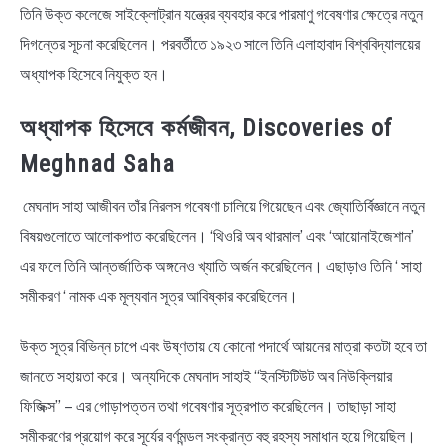
তিনি উক্ত কলেজে সাইক্লোট্রান যন্ত্রের ব্যবহার করে পারমাণু গবেষণার ক্ষেত্রে নতুন
দিগন্তের সূচনা করেছিলেন। পরবর্তীতে ১৯২৩ সালে তিনি এলাহাবাদ বিশ্ববিদ্যালয়ের
অধ্যাপক হিসেবে নিযুক্ত হন।
অধ্যাপক হিসেবে কর্মজীবন, Discoveries of
Meghnad Saha
মেঘনাদ সাহা আজীবন তাঁর নিরলস গবেষণা চালিয়ে গিয়েছেন এবং জ্যোতির্বিজ্ঞানে নতুন
বিষয়গুলোতে আলােকপাত করেছিলেন। ‘থিওরি অব থারমাল’ এবং ‘আয়ােনাইজেশান’
এর ফলে তিনি আন্তর্জাতিক অঙ্গনেও খ্যাতি অর্জন করেছিলেন। এছাড়াও তিনি ‘ সাহা
সমীকরণ ‘ নামক এক মূল্যবান সূত্র আবিষ্কার করেছিলেন।
উক্ত সূত্র বিভিন্ন চাপে এবং উষ্ণতায় যে কোনাে পদার্থে আয়নের মাত্রা কতটা হবে তা
জানতে সহায়তা করে। অন্যদিকে মেঘনাদ সাহাই “ইনস্টিটিউট অব নিউক্লিয়ার
ফিজিক্স” – এর গােড়াপত্তন তথা গবেষণার সূত্রপাত করেছিলেন। তাছাড়া সাহা
সমীকরণের প্রয়ােগ করে সূর্যের বর্ণমন্ডল সংক্রান্ত বহু রহস্য সমাধান হয়ে গিয়েছিল।