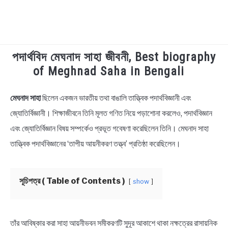
পদার্থবিদ মেঘনাদ সাহা জীবনী, Best biography
TECHNOLOGY
of Meghnad Saha in Bengali
HEALTH & LIFESTYLE
মেঘনাদ সাহা
ছিলেন একজন ভারতীয় তথা বাঙালি তাত্ত্বিক পদার্থবিজ্ঞানী এবং
in
Biography
জ্যোতির্বিজ্ঞানী। শিক্ষাজীবনে তিনি মূলত গণিত নিয়ে পড়াশোনা করলেও, পদার্থবিজ্ঞান
BIOGRAPHY
এবং জ্যোতির্বিজ্ঞান বিষয় সম্পর্কেও প্রভূত গবেষণা করেছিলেন তিনি। মেঘনাদ সাহা
EDUCATIONAL
তাত্ত্বিক পদার্থবিজ্ঞানের ‘তাপীয় আয়নীকরণ তত্ত্ব’ প্রতিষ্ঠা করেছিলেন।
BENGALI WISHES
সূচিপত্র ( Table of Contents )
show
QUOTES & CAPTIONS
তাঁর আবিষ্কার করা সাহা আয়নীভবন সমীকরণটি সুদূর আকাশে থাকা নক্ষত্রের রাসায়নিক