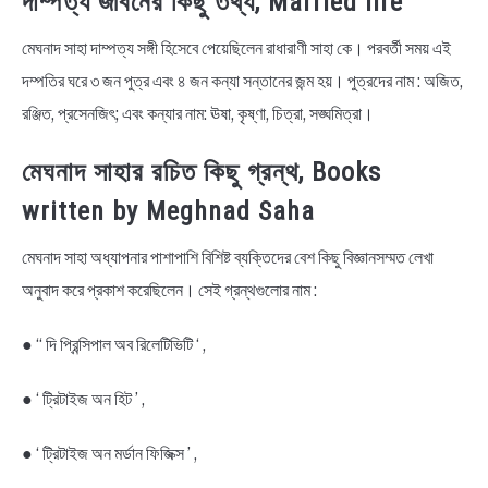
দাম্পত্য জীবনের কিছু তথ্য, Married life
মেঘনাদ সাহা দাম্পত্য সঙ্গী হিসেবে পেয়েছিলেন রাধারাণী সাহা কে। পরবর্তী সময় এই
দম্পতির ঘরে ৩ জন পুত্র এবং ৪ জন কন্যা সন্তানের জন্ম হয়। পুত্রদের নাম : অজিত,
রঞ্জিত, প্রসেনজিৎ; এবং কন্যার নাম: ঊষা, কৃষ্ণা, চিত্রা, সঙ্ঘমিত্রা।
মেঘনাদ সাহার রচিত কিছু গ্রন্থ, Books
written by Meghnad Saha
মেঘনাদ সাহা অধ্যাপনার পাশাপাশি বিশিষ্ট ব্যক্তিদের বেশ কিছু বিজ্ঞানসম্মত লেখা
অনুবাদ করে প্রকাশ করেছিলেন। সেই গ্রন্থগুলোর নাম :
● “ দি প্রিন্সিপাল অব রিলেটিভিটি ‘ ,
● ‘ ট্রিটাইজ অন হিট ’ ,
● ‘ ট্রিটাইজ অন মর্ডান ফিজিক্স ’ ,