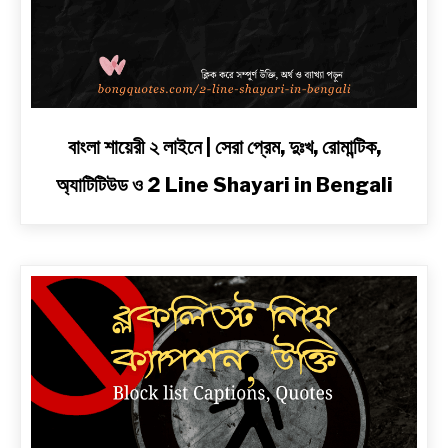
link
বাংলা শায়েরী ২ লাইনে | সেরা প্রেম, দুঃখ, রোমান্টিক,
to
অ্যাটিটিউড ও 2 Line Shayari in Bengali
বাংলা
শায়েরী
২
লাইনে
|
সেরা
প্রেম,
দুঃখ,
রোমান্টিক,
অ্যাটিটিউড
ও