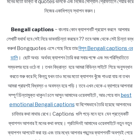
মনের মতো উক্তি বা quotes গুলিকে এবং নিজের সোশ্যাল প্রোফাইলে শেয়ার করে
নিজের একাধিপত্য স্থাপন করুন।
Bengali captions
~ বাংলায় কোন ক্যাপশনটি প্রয়োগ করলে আপমার
লেখাটি যথার্থ হবে সেই নিয়ে ভাবনাচিন্তা করছেন ?? তবে আজ থেকে সেই চিন্তা বন্ধ
করুন! Bongquotes এসে গেছে নিয়ে তার
বিপুল Bengali captions এর
ডালি
। ছোট অথচ অর্থবহ ক্যাপশন তৈরি করা সবার পক্ষে এবং সব পরিস্থিতিতে
সম্ভবপর হয়ে ওঠে না । তখন বিভ্রান্ত হয়ে আমরা বিভিন্ন সাইটে গিয়ে অনুসন্ধান
করতে শুরু করে দি; কিন্তু যখন তাও মনের মতো ক্যাপশন খুঁজে পাওয়া যায় না তখন
আমরা প্রায়শই বিধ্বস্ত ও অবসন্ন হয়ে পড়ি। তবে এখন থেকে এ ব্যাপারে আপনারা
সম্পূর্ণ চিন্তামুক্ত থাকুন ! চলে আসুন আমাদের ওয়েবসাইটে , আর পেয়ে যান
best
emotional Bengali captions
যা বিশেষভাবে তৈরি হয়েছে আপনাদের
চাহিদার কথা মাথায় রেখে। Captions গুলি পড়ে মনে হবে যেন প্রত্যেকটি
ক্যাপশন আপনার ই মনের কথা বলছে। প্রতিদিনই আমাদের ওয়েবসাইটে নতুন নতুন
ক্যাপশন আপডেট করা হয় এবং তার মধ্যে আপনার পছন্দের ক্যাপশনটি অবশ্যই পেয়ে