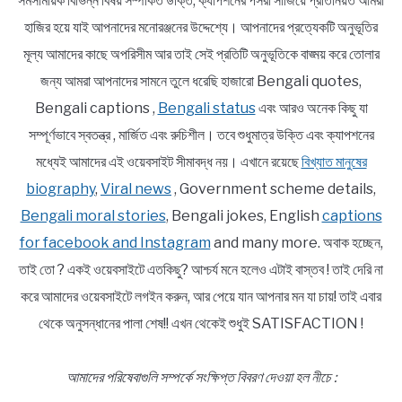
সমসাময়িক বিভিন্ন বিষয় সম্পর্কিত উক্তি, ক্যাপশনের পসরা সাজিয়ে প্রতিনিয়ত আমরা
হাজির হয়ে যাই আপনাদের মনোরঞ্জনের উদ্দেশ্যে। আপনাদের প্রত্যেকটি অনুভূতির
মূল্য আমাদের কাছে অপরিসীম আর তাই সেই প্রতিটি অনুভূতিকে বাঙ্ময় করে তোলার
জন্য আমরা আপনাদের সামনে তুলে ধরেছি হাজারো Bengali quotes,
Bengali captions ,
Bengali status
এবং আরও অনেক কিছু যা
সম্পূর্ণভাবে স্বতন্ত্র , মার্জিত এবং রুচিশীল। তবে শুধুমাত্র উক্তি এবং ক্যাপশনের
মধ্যেই আমাদের এই ওয়েবসাইট সীমাবদ্ধ নয়। এখানে রয়েছে
বিখ্যাত মানুষের
biography
,
Viral news
, Government scheme details,
Bengali moral stories
, Bengali jokes, English
captions
for facebook and Instagram
and many more. অবাক হচ্ছেন,
তাই তো ? একই ওয়েবসাইটে এতকিছু? আশ্চর্য মনে হলেও এটাই বাস্তব ! তাই দেরি না
করে আমাদের ওয়েবসাইটে লগইন করুন, আর পেয়ে যান আপনার মন যা চায়! তাই এবার
থেকে অনুসন্ধানের পালা শেষ!! এখন থেকেই শুধুই SATISFACTION !
আমাদের পরিষেবাগুলি সম্পর্কে সংক্ষিপ্ত বিবরণ দেওয়া হল নীচে :