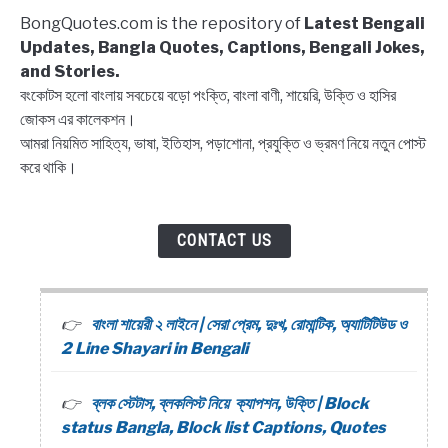
Captions,
BongQuotes.com is the repository of
Latest Bengali
Quotes
Updates, Bangla Quotes, Captions, Bengali Jokes,
and Stories.
বংকোটস হলো বাংলায় সবচেয়ে বড়ো পংক্তি, বাংলা বাণী, শায়েরি, উক্তি ও হাসির
জোকস এর কালেকশন।
আমরা নিয়মিত সাহিত্য, ভাষা, ইতিহাস, পড়াশোনা, প্রযুক্তি ও ভ্রমণ নিয়ে নতুন পোস্ট
করে থাকি।
CONTACT US
বাংলা শায়েরী ২ লাইনে | সেরা প্রেম, দুঃখ, রোমান্টিক, অ্যাটিটিউড ও
2 Line Shayari in Bengali
ব্লক স্টেটাস, ব্লকলিস্ট নিয়ে ক্যাপশন, উক্তি | Block
status Bangla, Block list Captions, Quotes