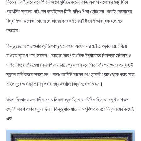
নিতেন। এইভাবে করে পিতার সাথে মুদি দোকানের কাজ এবং পড়াশােনার মধ্য দিয়ে
প্রাথমিক স্কুলের পাঠ শেষ করেছিলেন তিনি, যদিও পিতা ছোটবেলা থেকেই মেঘনাদের
বিদ্যাশিক্ষা অপেক্ষা তাদের দোকানের কাজকর্ম শেখাটাই বেশি আবশ্যক বলে মনে
করতেন।
কিন্তু ছেলের পড়াশুনার প্রতি আগ্রহ দেখে মা এবং দাদার চেষ্টায় পড়াশুনায় এগিয়ে
যাওয়ার সুযোগ পান মেঘনাদ। তাছাড়া তাঁর প্রাথমিক বিদ্যালয়ের শিক্ষকরা ইতিহাস ও
গণিত বিষয়ে তাঁর মেধার কথা পিতার কাছে প্রকাশ করলে পিতা তাঁর পড়াশুনার জন্য হাই
স্কুলে ভর্তি করতে সম্মত হন। অতঃপর তিনি তাদের শেওড়াতলী গ্রাম থেকে প্রায় সাত
মাইল দূরে অবস্থিত শিমুলিয়ায় মধ্য ইংরাজি বিদ্যালয়ে ভর্তি হন।
উক্ত বিদ্যালয় তৎকালীন সময়ে মিডল স্কুল হিসেবে পরিচিত ছিল, যা চতুর্থ ও পঞ্চম
শ্রেণি অবধি পড়ার স্কুল ছিল। কিন্তু যাতায়াতের অসুবিধার কারণে বিদ্যালয়ের কাছেই
এক