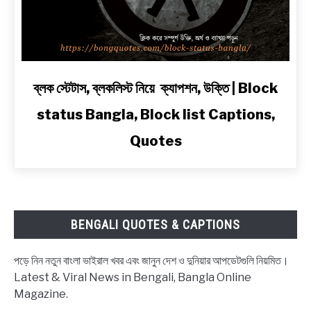
2
Line
Shayari
in
Bengali
link
ব্লক স্টেটাস, ব্লকলিস্ট নিয়ে ক্যাপশন, উক্তি | Block
to
status Bangla, Block list Captions,
ব্লক
স্টেটাস,
Quotes
ব্লকলিস্ট
নিয়ে
ক্যাপশন,
উক্তি
|
BENGALI QUOTES & CAPTIONS
Block
status
পড়ে নিন নতুন বাংলা ভাইরাল খবর এবং জানুন দেশ ও দুনিয়ার আপডেটগুলি নিয়মিত।
Bangla,
Latest & Viral News in Bengali, Bangla Online
Block
Magazine.
list