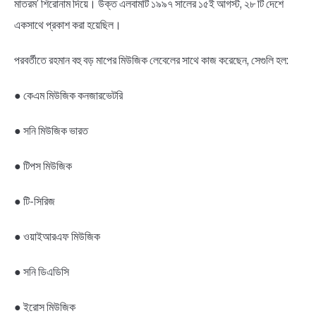
মাতরম’ শিরোনাম দিয়ে। উক্ত এলবামটি ১৯৯৭ সালের ১৫ই আগস্ট, ২৮ টি দেশে
একসাথে প্রকাশ করা হয়েছিল।
পরবর্তীতে রহমান বহু বড় মাপের মিউজিক লেবেলের সাথে কাজ করেছেন, সেগুলি হল:
● কেএম মিউজিক কনজারভেটরি
● সনি মিউজিক ভারত
● টিপস মিউজিক
● টি-সিরিজ
● ওয়াইআরএফ মিউজিক
● সনি ডিএডিসি
● ইরোস মিউজিক