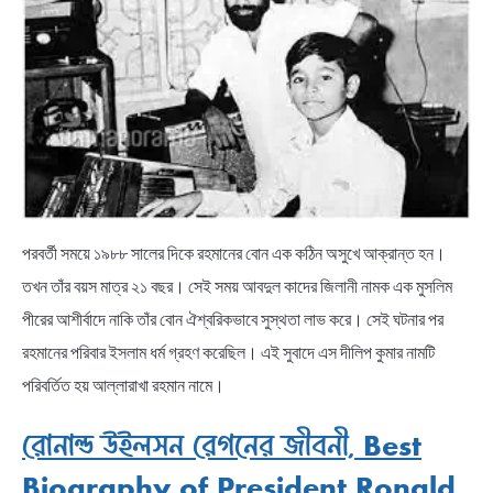
পরবর্তী সময়ে ১৯৮৮ সালের দিকে রহমানের বোন এক কঠিন অসুখে আক্রান্ত হন।
তখন তাঁর বয়স মাত্র ২১ বছর। সেই সময় আবদুল কাদের জিলানী নামক এক মুসলিম
পীরের আশীর্বাদে নাকি তাঁর বোন ঐশ্বরিকভাবে সুস্থতা লাভ করে। সেই ঘটনার পর
রহমানের পরিবার ইসলাম ধর্ম গ্রহণ করেছিল। এই সুবাদে এস দীলিপ কুমার নামটি
পরিবর্তিত হয় আল্লারাখা রহমান নামে।
রোনাল্ড উইলসন রেগনের জীবনী, Best
Biography of President Ronald