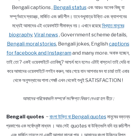
Bengali captions ,
Bengali status
এবং আরও অনেক কিছু যা
সম্পূর্ণভাবে স্বতন্ত্র , মার্জিত এবং রুচিশীল। তবে শুধুমাত্র উক্তি এবং ক্যাপশনের
মধ্যেই আমাদের এই ওয়েবসাইট সীমাবদ্ধ নয়। এখানে রয়েছে
বিখ্যাত মানুষের
biography
,
Viral news
, Government scheme details,
Bengali moral stories
, Bengali jokes, English
captions
for facebook and Instagram
and many more. অবাক হচ্ছেন,
তাই তো ? একই ওয়েবসাইটে এতকিছু? আশ্চর্য মনে হলেও এটাই বাস্তব ! তাই দেরি না
করে আমাদের ওয়েবসাইটে লগইন করুন, আর পেয়ে যান আপনার মন যা চায়! তাই এবার
থেকে অনুসন্ধানের পালা শেষ!! এখন থেকেই শুধুই SATISFACTION !
আমাদের পরিষেবাগুলি সম্পর্কে সংক্ষিপ্ত বিবরণ দেওয়া হল নীচে :
Bengali quotes
~
বাংলা উক্তি বা Bengali quotes
মানুষের বক্তব্য
প্রকাশের এক সর্বোৎকৃষ্ট মাধ্যম । আর সেই quotes বা উক্তিগুলি যদি হয় রুচিশীল
এবং মার্জিত তাহলে তা একটি আলাদা মাত্রা পায় । আমাদের বাংলা উক্তির বিপুল