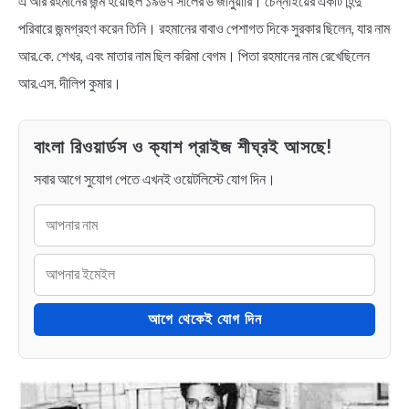
এ আর রহমানের জন্ম হয়েছিল ১৯৬৭ সালের ৬ জানুয়ারি। চেন্নাইয়ের একটি হিন্দু
পরিবারে জন্মগ্রহণ করেন তিনি। রহমানের বাবাও পেশাগত দিকে সুরকার ছিলেন, যার নাম
আর.কে. শেখর, এবং মাতার নাম ছিল করিমা বেগম। পিতা রহমানের নাম রেখেছিলেন
আর.এস. দীলিপ কুমার।
বাংলা রিওয়ার্ডস ও ক্যাশ প্রাইজ শীঘ্রই আসছে!
সবার আগে সুযোগ পেতে এখনই ওয়েটলিস্টে যোগ দিন।
আগে থেকেই যোগ দিন