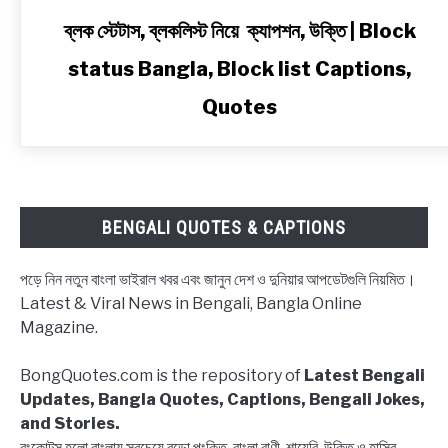
link
ব্লক স্টেটাস, ব্লকলিস্ট নিয়ে ক্যাপশন, উক্তি | Block
to
status Bangla, Block list Captions,
ব্লক
স্টেটাস,
Quotes
ব্লকলিস্ট
নিয়ে
ক্যাপশন,
উক্তি
|
BENGALI QUOTES & CAPTIONS
Block
status
পড়ে নিন নতুন বাংলা ভাইরাল খবর এবং জানুন দেশ ও দুনিয়ার আপডেটগুলি নিয়মিত।
Bangla,
Latest & Viral News in Bengali, Bangla Online
Block
Magazine.
list
Captions,
BongQuotes.com is the repository of
Latest Bengali
Quotes
Updates, Bangla Quotes, Captions, Bengali Jokes,
and Stories.
বংকোটস হলো বাংলায় সবচেয়ে বড়ো পংক্তি, বাংলা বাণী, শায়েরি, উক্তি ও হাসির