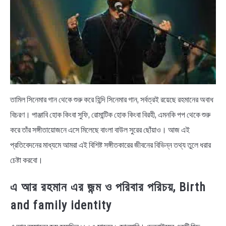
BENGALI LYRICS
BENGALI NAMES
BENGALI STORIES
তামিল সিনেমার গান থেকে শুরু করে হিন্দি সিনেমার গান, সর্বত্রই রয়েছে রহমানের অবাধ
বিচরণ। পাঞ্জাবি হোক কিংবা সুফি, রোমান্টিক হোক কিংবা বিরহী, এমনকি পপ থেকে শুরু
করে তাঁর সঙ্গীতায়োজনে এসে মিলেছে বাংলা বাউল সুরের ছোঁয়াও। আজ এই
প্রতিবেদনের মাধ্যমে আমরা এই বিশিষ্ট সঙ্গীতকারের জীবনের বিভিন্ন তথ্য তুলে ধরার
চেষ্টা করবো।
এ আর রহমান এর জন্ম ও পরিবার পরিচয়, Birth
and family identity