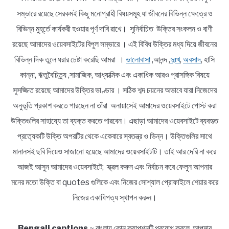
সম্ভারে রয়েছে সেরকমই কিছু মনোগ্রাহী বিষয়সমূহ যা জীবনের বিভিন্ন ক্ষেত্রে ও
বিভিন্ন মুহূর্তে কার্যকরী হওয়ার পূর্ণ দাবি রাখে। সুনির্বাচিত উক্তির সংকলন ও বাণী
রয়েছে আমাদের ওয়েবসাইটের বিপুল সম্ভারে । এই বিবিধ উক্তির মধ্য দিয়ে জীবনের
বিভিন্ন দিক তুলে ধরার চেষ্টা করেছি আমরা ।
ভালোবাসা
,আনন্দ ,
দুঃখ
,
অবসাদ
, হাসি
কান্না, ঋতুবৈচিত্র্য ,সামাজিক, আধ্যাত্মিক এবং একাধিক আরও প্রাসঙ্গিক বিষয়ে
সুসজ্জিত রয়েছে আমাদের উক্তির ভাণ্ডার । সঠিক শব্দ চয়নের অভাবে যারা নিজেদের
অনুভূতি প্রকাশ করতে পারছেন না তাঁরা অনায়াসেই আমাদের ওয়েবসাইটে পোস্ট করা
উক্তিগুলির সাহায্যে তা ব্যক্ত করতে পারবেন। এছাড়া আমাদের ওয়েবসাইটে ব্যবহৃত
প্রত্যেকটি উক্তি অপরটির থেকে একেবারে স্বতন্ত্র ও ভিন্ন। উক্তিগুলির সাথে
মানানসই ছবি দিয়েও সাজানো হয়েছে আমাদের ওয়েবসাইটটি। তাই আর দেরি না করে
আজই আসুন আমাদের ওয়েবসাইটে; স্ক্রল করুন এবং নির্বাচন করে ফেলুন আপনার
মনের মতো উক্তি বা quotes গুলিকে এবং নিজের সোশ্যাল প্রোফাইলে শেয়ার করে
নিজের একাধিপত্য স্থাপন করুন।
Bengali captions
~ বাংলায় কোন ক্যাপশনটি প্রয়োগ করলে আপমার