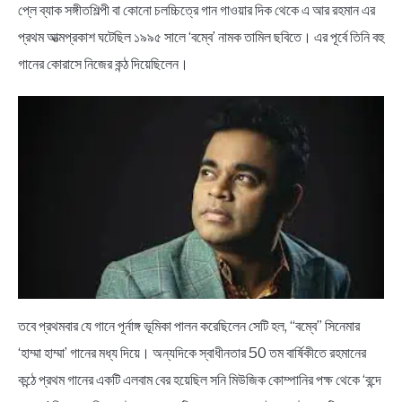
প্লে ব্যাক সঙ্গীতশিল্পী বা কোনো চলচ্চিত্রে গান গাওয়ার দিক থেকে এ আর রহমান এর
প্রথম আত্মপ্রকাশ ঘটেছিল ১৯৯৫ সালে ‘বম্বে’ নামক তামিল ছবিতে। এর পূর্বে তিনি বহু
গানের কোরাসে নিজের কন্ঠ দিয়েছিলেন।
তবে প্রথমবার যে গানে পূর্নাঙ্গ ভূমিকা পালন করেছিলেন সেটি হল, “বম্বে” সিনেমার
‘হাম্মা হাম্মা’ গানের মধ্য দিয়ে। অন্যদিকে স্বাধীনতার 50 তম বার্ষিকীতে রহমানের
কন্ঠে প্রথম গানের একটি এলবাম বের হয়েছিল সনি মিউজিক কোম্পানির পক্ষ থেকে ‘বন্দে