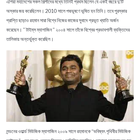
এশিয়া মহাদেশের সকল শিল্পীদের মধ্যে তিনিই প্রথম ছিলেন যে একই বছরে দু’টি
অস্কার জয় করেছিলেন। 2010 সালে পদ্মভূষণে ভূষিত হন তিনি। তবে পুরস্কার
প্রাপ্তি ছাড়াও রহমান সারা বিশ্বে নিজের কাজের সুবাদে প্রভূত খ্যাতি অর্জন
করেছেন। ” টাইম্‌স ম্যাগাজিন ” ২০০৪ সালে তাঁকে বিশ্বের প্রভাবশালী ব্যক্তিদের
তালিকায় অন্তর্ভুক্ত করেছিল।
লন্ডনের ওয়ার্ল্ড মিউজিক ম্যাগাজিন ২০০৯ সালে রহমানকে “ভবিষ্যৎ পৃথিবীর মিউজিক