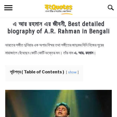
Skip
Searc
to
content
এ আর রহমান এর জীবনী, Best detailed
TECHNOLOGY
biography of A.R. Rahman in Bengali
HEALTH & LIFESTYLE
ভারতের সঙ্গীত দুনিয়ার এক অপার বিস্ময় তথা সঙ্গীতের জাদুকর যিনি নিজের সুরের
in
Biography
মায়াজালে বেঁধেছেন কোটি কোটি ভক্তের মন। তাঁর নাম
এ. আর. রহমান
।
BIOGRAPHY
EDUCATIONAL
সূচিপত্র ( Table of Contents )
show
BENGALI WISHES
QUOTES & CAPTIONS
NEWS