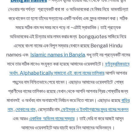
Bengali names
~ সন্তান ভূমিষ্ঠ হওয়ার আগে থেকে এবং শিশুটির জন্ম
নেওয়ার পর পর্যন্ত প্রত্যেকটি বাবা মা ও অভিভাবকেরা যে বিষয় নিয়ে ভাবনাচিন্তা
করে থাকেন তা হলো তাঁদের সন্তানের একটি অর্থবহ এবং সুন্দর নামকরণ করা। সঠিক
সময়ে সঠিক নাম সব সময় মনে পড়ে না ~এটাই স্বাভাবিক। তাই প্রত্যেক
অভিভাবকের এই চিন্তার ভার লাঘব করার জন্য bongquotes সাজিয়ে নিয়ে
এসেছে বাংলা নামের এক বিপুল সম্ভার যেখানে রয়েছে Bengali Hindu
names এবং
Islamic names in Bangla
. শুধু তাই নয় প্রত্যেকটি নামের
সাথে তার সঠিক মানেও সংযুক্ত করা হয়েছে আমাদের ওয়েবসাইটে।
বর্ণানুক্রমিকভাবে
অর্থাৎ Alphabetically সাজানো এই বাংলা নামের তালিকায়
আপনি আপনার
পছন্দের নাম নিশ্চিতভাবে পেয়ে যাবেন। এছাড়াও আমাদের ওয়েবসাইটে পোষ্য
প্রাণীদের নামের তালিকাও রয়েছে যেখান থেকে আপনি আপনার প্রিয় পোষ্যটির জন্য
মানানসই ও অর্থবহ নাম অনায়াসেই নির্বাচন করে নিতে পারেন। এছাড়াও রয়েছে
বাড়ির
নাম
,
দোকানের নাম
, রেস্তোরাঁর নাম ,
ফেইসবুক ও ইনস্টাগ্রামের সুন্দর নামের সংকলন
এবং আরও
একাধিক অভিনব নামের সম্ভার
। তাই দেরি না করে আজই আসুন
আমাদের ওয়েবসাইটে আর যাচাই করে নিন আমাদের অভিনবত্ব ।