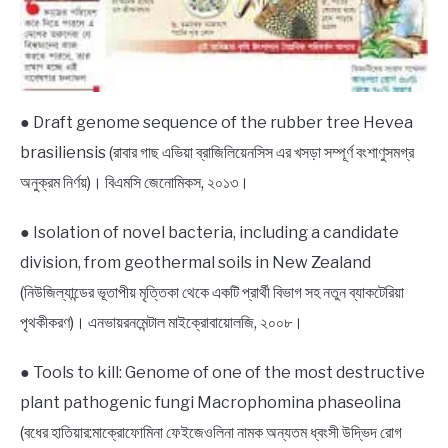
● Draft genome sequence of the rubber tree Hevea
brasiliensis (রাবার গাছ এভিয়া ব্রাজিলিয়েনসিস এর খসড়া সম্পূর্ণ বংশাণুসমগ্র
অনুক্রম নির্ণয়)। বিএমসি জেনোমিকস, ২০১৩।
● Isolation of novel bacteria, including a candidate
division, from geothermal soils in New Zealand
(নিউজিল্যান্ডের ভূতাপীয় মৃত্তিকা থেকে একটি প্রার্থী বিভাগ সহ নতুন ব্যাকটেরিয়া
পৃথকীকরণ)। এনভায়রনমেন্টাল মাইক্রোবায়োলজি, ২০০৮।
● Tools to kill: Genome of one of the most destructive
plant pathogenic fungi Macrophomina phaseolina
(বধের হাতিয়ার:মাক্রোফোমিনা ফেইজেওলিনা নামক অন্যতম ধ্বংসী উদ্ভিদ রোগ