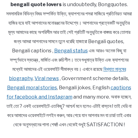
bengali quote lovers
is undoubtedly, Bongquotes.
সমসাময়িক বিভিন্ন বিষয় সম্পর্কিত উক্তি, ক্যাপশনের পসরা সাজিয়ে প্রতিনিয়ত আমরা
হাজির হয়ে যাই আপনাদের মনোরঞ্জনের উদ্দেশ্যে। আপনাদের প্রত্যেকটি অনুভূতির
মূল্য আমাদের কাছে অপরিসীম আর তাই সেই প্রতিটি অনুভূতিকে বাঙ্ময় করে তোলার
জন্য আমরা আপনাদের সামনে তুলে ধরেছি হাজারো Bengali quotes,
Bengali captions ,
Bengali status
এবং আরও অনেক কিছু যা
সম্পূর্ণভাবে স্বতন্ত্র , মার্জিত এবং রুচিশীল। তবে শুধুমাত্র উক্তি এবং ক্যাপশনের
মধ্যেই আমাদের এই ওয়েবসাইট সীমাবদ্ধ নয়। এখানে রয়েছে
বিখ্যাত মানুষের
biography
,
Viral news
, Government scheme details,
Bengali moral stories
, Bengali jokes, English
captions
for facebook and Instagram
and many more. অবাক হচ্ছেন,
তাই তো ? একই ওয়েবসাইটে এতকিছু? আশ্চর্য মনে হলেও এটাই বাস্তব ! তাই দেরি না
করে আমাদের ওয়েবসাইটে লগইন করুন, আর পেয়ে যান আপনার মন যা চায়! তাই এবার
থেকে অনুসন্ধানের পালা শেষ!! এখন থেকেই শুধুই SATISFACTION !