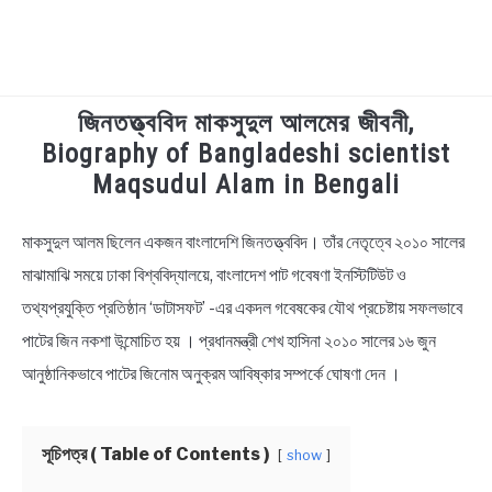
জিনতত্ত্ববিদ মাকসুদুল আলমের জীবনী,
TECHNOLOGY
Biography of Bangladeshi scientist
Maqsudul Alam in Bengali
HEALTH & LIFESTYLE
মাকসুদুল আলম ছিলেন একজন বাংলাদেশি জিনতত্ত্ববিদ। তাঁর নেতৃত্বে ২০১০ সালের
in
BIOGRAPHY
Biography
মাঝামাঝি সময়ে ঢাকা বিশ্ববিদ্যালয়ে, বাংলাদেশ পাট গবেষণা ইনস্টিটিউট ও
তথ্যপ্রযুক্তি প্রতিষ্ঠান ‘ডাটাসফট’ -এর একদল গবেষকের যৌথ প্রচেষ্টায় সফলভাবে
EDUCATIONAL
পাটের জিন নকশা উন্মোচিত হয় । প্রধানমন্ত্রী শেখ হাসিনা ২০১০ সালের ১৬ জুন
BENGALI WISHES
আনুষ্ঠানিকভাবে পাটের জিনোম অনুক্রম আবিষ্কার সম্পর্কে ঘোষণা দেন ।
QUOTES & CAPTIONS
সূচিপত্র ( Table of Contents )
show