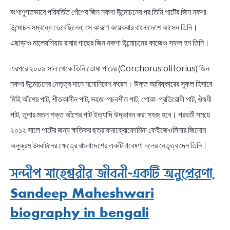
বংশাণুগতভাবে পরিবর্তিত পেঁপের জিন নকশা উন্মোচনের পর তিনি পাটের জিন নকশা
উন্মোচন সম্বন্ধে ভেবেছিলেন; সে কারণে কয়েকবার বাংলাদেশে আসেন তিনি।
এছাড়াও মালেয়শিয়ায় রাবার গাছের জিন নকশা উন্মোচনের কাজেও সফল হন তিনি।
এরপরে ২০০৯ সাল থেকে তিনি তোষা পাটের (Corchorus olitorius) জিন
নকশা উন্মোচনের নেতৃত্ব দানে মনোনিবেশ করেন। উক্ত আবিষ্কারের সুফল হিসাবে
মিহি আঁশের পাট, শীতকালীন পাট, সহজ-পচনশীল পাট, পোকা-প্রতিরোধী পাট, ঔষধী
পাট, তুলার মতন শক্ত আঁশের পাট ইত্যাদি উদ্ভাবন করা সহজ হবে। পরবর্তী সময়ে
২০১২ সালে পাটের জন্য ক্ষতিকর ছত্রাকমাক্রোফোমিনা ফেইজেওলিনার জিনোম
অনুক্রম উদ্ঘাটনের ক্ষেত্রে বাংলাদেশের একটি গবেষণা দলের নেতৃত্ব দেন তিনি।
সন্দীপ মাহেশ্বরীর জীবনী~একটি অনুপ্রেরণা,
Sandeep Maheshwari
biography in bengali