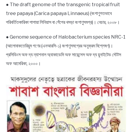
● The draft genome of the transgenic tropical fruit
tree papaya (Carica papaya Linnaeus) (বংশাণুগতভাবে
পরিবর্তিতকারিকা পাপায়া লিনিয়াস বা পেঁপের খসড়া বংশাণুসমগ্র)। নেচার, ২০০৮।
● Genome sequence of Halobacterium species NRC-1
(আলোবাকতেরিয়ুম গণের (এনআরসি-১) বংশাণুসমগ্রের অনুক্রম বিশ্লেষণ)।
প্রসিডিংস অফ দ্য ন্যাশনাল অ্যাকাডেমি অফ সায়েন্সেস অফ দ্য য়ুনাইটেড স্টেটস
অফ আমেরিকা, ২০০০।