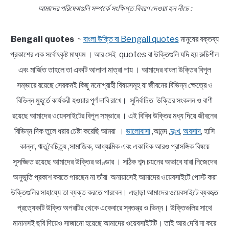
আমাদের পরিষেবাগুলি সম্পর্কে সংক্ষিপ্ত বিবরণ দেওয়া হল নীচে :
Bengali quotes
~
বাংলা উক্তি বা Bengali quotes
মানুষের বক্তব্য
প্রকাশের এক সর্বোৎকৃষ্ট মাধ্যম । আর সেই quotes বা উক্তিগুলি যদি হয় রুচিশীল
এবং মার্জিত তাহলে তা একটি আলাদা মাত্রা পায় । আমাদের বাংলা উক্তির বিপুল
সম্ভারে রয়েছে সেরকমই কিছু মনোগ্রাহী বিষয়সমূহ যা জীবনের বিভিন্ন ক্ষেত্রে ও
বিভিন্ন মুহূর্তে কার্যকরী হওয়ার পূর্ণ দাবি রাখে। সুনির্বাচিত উক্তির সংকলন ও বাণী
রয়েছে আমাদের ওয়েবসাইটের বিপুল সম্ভারে । এই বিবিধ উক্তির মধ্য দিয়ে জীবনের
বিভিন্ন দিক তুলে ধরার চেষ্টা করেছি আমরা ।
ভালোবাসা
,আনন্দ ,
দুঃখ
,
অবসাদ
, হাসি
কান্না, ঋতুবৈচিত্র্য ,সামাজিক, আধ্যাত্মিক এবং একাধিক আরও প্রাসঙ্গিক বিষয়ে
সুসজ্জিত রয়েছে আমাদের উক্তির ভাণ্ডার । সঠিক শব্দ চয়নের অভাবে যারা নিজেদের
অনুভূতি প্রকাশ করতে পারছেন না তাঁরা অনায়াসেই আমাদের ওয়েবসাইটে পোস্ট করা
উক্তিগুলির সাহায্যে তা ব্যক্ত করতে পারবেন। এছাড়া আমাদের ওয়েবসাইটে ব্যবহৃত
প্রত্যেকটি উক্তি অপরটির থেকে একেবারে স্বতন্ত্র ও ভিন্ন। উক্তিগুলির সাথে
মানানসই ছবি দিয়েও সাজানো হয়েছে আমাদের ওয়েবসাইটটি। তাই আর দেরি না করে