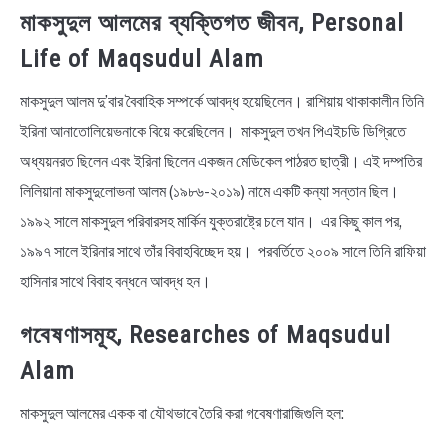
মাকসুদুল আলমের ব্যক্তিগত জীবন, Personal
Life of Maqsudul Alam
মাকসুদুল আলম দু’বার বৈবাহিক সম্পর্কে আবদ্ধ হয়েছিলেন। রাশিয়ায় থাকাকালীন তিনি
ইরিনা আনাতোলিয়েভনাকে বিয়ে করেছিলেন। মাকসুদুল তখন পিএইচডি ডিগ্রিতে
অধ্যয়নরত ছিলেন এবং ইরিনা ছিলেন একজন মেডিকেল পাঠরত ছাত্রী। এই দম্পতির
লিলিয়ানা মাকসুদুলোভনা আলম (১৯৮৬-২০১৯) নামে একটি কন্যা সন্তান ছিল।
১৯৯২ সালে মাকসুদুল পরিবারসহ মার্কিন যুক্তরাষ্ট্রে চলে যান। এর কিছু কাল পর,
১৯৯৭ সালে ইরিনার সাথে তাঁর বিবাহবিচ্ছেদ হয়। পরবর্তিতে ২০০৯ সালে তিনি রাফিয়া
হাসিনার সাথে বিবাহ বন্ধনে আবদ্ধ হন।
গবেষণাসমূহ, Researches of Maqsudul
Alam
মাকসুদুল আলমের একক বা যৌথভাবে তৈরি করা গবেষণারাজিগুলি হল: