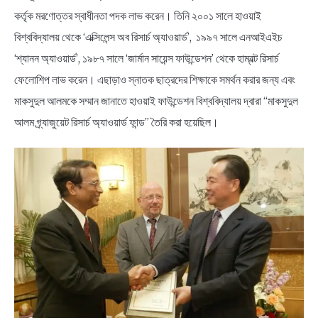
কর্তৃক মরণোত্তর স্বাধীনতা পদক লাভ করেন। তিনি ২০০১ সালে হাওয়াই
বিশ্ববিদ্যালয় থেকে ‘এক্সিলেন্স অব রিসার্চ অ্যাওয়ার্ড’, ১৯৯৭ সালে এনআইএইচ
‘শ্যানন অ্যাওয়ার্ড’, ১৯৮৭ সালে ‘জার্মান সায়েন্স ফাউন্ডেশন’ থেকে হাম্বল্ট রিসার্চ
ফেলোশিপ লাভ করেন। এছাড়াও স্নাতক ছাত্রদের শিক্ষাকে সমর্থন করার জন্য এবং
মাকসুদুল আলমকে সম্মান জানাতে হাওয়াই ফাউন্ডেশন বিশ্ববিদ্যালয় দ্বারা “মাকসুদুল
আলম গ্র্যাজুয়েট রিসার্চ অ্যাওয়ার্ড ফান্ড” তৈরি করা হয়েছিল।