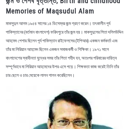
জন্ম ও শৈশব বৃত্তান্ত, Birth and childhood
Memories of Maqsudul Alam
মাকসুদুল আলম ১৯৫৪ সালের ১৪ ডিসেম্বর জন্ম গ্রহণ করেন। তৎকালীন পূর্ব
পাকিস্তানের (বর্তমান বাংলাদেশ) ফরিদপুরে তাঁর জন্ম হয়। মাকসুদুলের পিতা দলিলউদ্দিন
আহমেদ পেশায় ছিলেন পূর্ব পাকিস্তান রাইফেলসের (ইপিআর) একজন কর্মকর্তা এবং
তাঁর মা লিরিয়ান আহমেদ ছিলেন একজন সমাজকর্মী ও শিক্ষিকা। ১৯৭১ সালে
বাংলাদেশের স্বাধীনতা যুদ্ধের সময় তাঁর পিতা শহীদ হন, অতঃপর পরিবারের দায়িত্ব
সম্পূর্ণভাবে মা লিরিয়ান আহমেদের উপর এসে পড়ে। শিক্ষকতা কাজ করেই তিনি তাঁর
চার ছেলে ও চার মেয়েকে লালন পালন করেছিলেন।