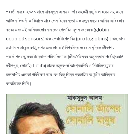
পরবর্তী সময়ে, ২০০০ সালে মাকসুদুল আলম ও তাঁর সহকর্মী র‌্যান্ডি লারসেন সহ আরো
আটজন বিজ্ঞানী আর্কিয়াতে মায়োগ্লোবিনের মতো এক নতুন ধরনের আমিষ আবিষ্কার
করেন এবং এই আমিষগুলোর নাম দেন গ্লোবিন-যুগল সংবেদক (globin-
coupled sensors) এবং প্রোটোগ্লোবিন (protoglobins)। এছাড়াও
ন্যাশনাল সায়েন্স ফাউন্ডেশন এবং হাওয়াই বিশ্ববিদ্যালয়ের সামুদ্রিক জীবপণ্য
প্রকৌশল কেন্দ্রের উদ্যোগে পরিচালিত ‘অণুজীব বৈচিত্র‌্য অনুসন্ধান’ পর্বে হাওয়াই
দ্বীপপুঞ্জ, লোঈহি (Lō‘ihi) নামক সমুদ্রগর্ভ আগ্নেয়গিরি ও নিউজিল্যান্ডের
জলতাপীয় এলাকা পরিবীক্ষণ করে বেশ কিছু ভিন্ন প্রজাতির অণুজীব আবিষ্কার
করেছিলেন তিনি।