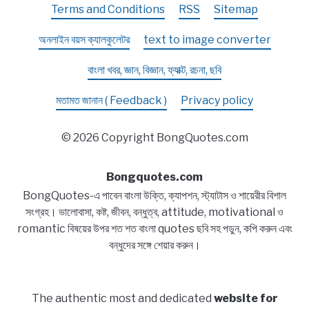
Terms and Conditions
RSS
Sitemap
অনলাইন বয়স ক্যালকুলেটর
text to image converter
বাংলা খবর, জ্ঞান, বিজ্ঞান, ফ্যাক্ট, রচনা, ছবি
মতামত জানান ( Feedback )
Privacy policy
© 2026 Copyright BongQuotes.com
Bongquotes.com
BongQuotes-এ পাবেন বাংলা উক্তি, ক্যাপশন, স্ট্যাটাস ও শায়েরীর বিশাল
সংগ্রহ। ভালোবাসা, কষ্ট, জীবন, বন্ধুত্ব, attitude, motivational ও
romantic বিষয়ের উপর শত শত বাংলা quotes ছবি সহ পড়ুন, কপি করুন এবং
বন্ধুদের সঙ্গে শেয়ার করুন।
The authentic most and dedicated
website for