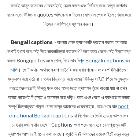
আজই আসুন আমাদের ওয়েবসাইটে; স্ক্রল করুন এবং নির্বাচন করে ফেলুন আপনার
মনের মতো উক্তি বা quotes গুলিকে এবং নিজের সোশ্যাল প্রোফাইলে শেয়ার করে
নিজের একাধিপত্য স্থাপন করুন।
Bengali captions
~ বাংলায় কোন ক্যাপশনটি প্রয়োগ করলে আপমার
লেখাটি যথার্থ হবে সেই নিয়ে ভাবনাচিন্তা করছেন ?? তবে আজ থেকে সেই চিন্তা বন্ধ
করুন! Bongquotes এসে গেছে নিয়ে তার
বিপুল Bengali captions এর
ডালি
। ছোট অথচ অর্থবহ ক্যাপশন তৈরি করা সবার পক্ষে এবং সব পরিস্থিতিতে
সম্ভবপর হয়ে ওঠে না । তখন বিভ্রান্ত হয়ে আমরা বিভিন্ন সাইটে গিয়ে অনুসন্ধান
করতে শুরু করে দি; কিন্তু যখন তাও মনের মতো ক্যাপশন খুঁজে পাওয়া যায় না তখন
আমরা প্রায়শই বিধ্বস্ত ও অবসন্ন হয়ে পড়ি। তবে এখন থেকে এ ব্যাপারে আপনারা
সম্পূর্ণ চিন্তামুক্ত থাকুন ! চলে আসুন আমাদের ওয়েবসাইটে , আর পেয়ে যান
best
emotional Bengali captions
যা বিশেষভাবে তৈরি হয়েছে আপনাদের
চাহিদার কথা মাথায় রেখে। Captions গুলি পড়ে মনে হবে যেন প্রত্যেকটি
ক্যাপশন আপনার ই মনের কথা বলছে। প্রতিদিনই আমাদের ওয়েবসাইটে নতুন নতুন