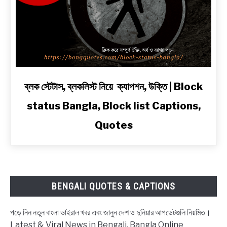
ও
2
Line
Shayari
in
Bengali
link
ব্লক স্টেটাস, ব্লকলিস্ট নিয়ে ক্যাপশন, উক্তি | Block
to
status Bangla, Block list Captions,
ব্লক
স্টেটাস,
Quotes
ব্লকলিস্ট
নিয়ে
ক্যাপশন,
উক্তি
|
BENGALI QUOTES & CAPTIONS
Block
status
পড়ে নিন নতুন বাংলা ভাইরাল খবর এবং জানুন দেশ ও দুনিয়ার আপডেটগুলি নিয়মিত।
Bangla,
Latest & Viral News in Bengali, Bangla Online