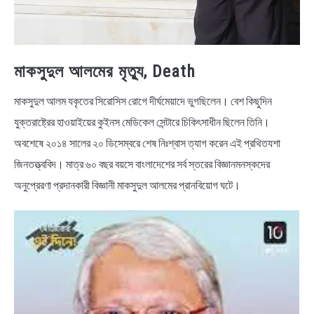
মাকসুদুল আলমের মৃত্যু, Death
মাকসুদুল আলম যকৃতের সিরোসিস রোগে দীর্ঘমেয়াদে ভুগছিলেন। বেশ কিছুদিন
যুক্তরাষ্ট্রের হাওয়াইয়ের কুইনস মেডিকেল সেন্টারে চিকিৎসাধীন ছিলেন তিনি।
অবশেষে ২০১৪ সালের ২০ ডিসেম্বরে শেষ নিঃশ্বাস ত্যাগ করেন এই প্রথিতযশা
জিনতত্ত্ববিদ। মাত্র ৬০ বছর বয়সে বাংলাদেশের সর্ব স্তরের বিজ্ঞানমনস্কদের
অনুপ্রেরণা প্রদানকারী বিজ্ঞানী মাকসুদুল আলমের প্রানবিয়োগ ঘটে।