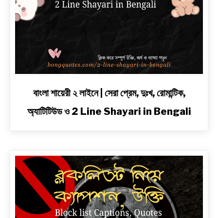
link
বাংলা শায়েরী ২ লাইনে | সেরা প্রেম, দুঃখ, রোমান্টিক,
to
অ্যাটিটিউড ও 2 Line Shayari in Bengali
বাংলা
শায়েরী
২
লাইনে
|
সেরা
প্রেম,
দুঃখ,
রোমান্টিক,
অ্যাটিটিউড