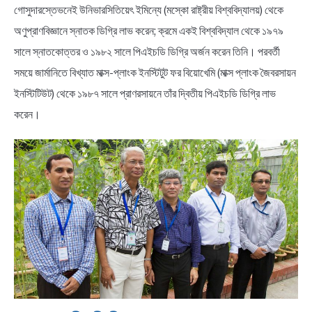
গোসুদারস্তেভনেই উনিভারসিতিয়েৎ ইমিন্যে (মস্কো রাষ্ট্রীয় বিশ্ববিদ্যালয়) থেকে
অণুপ্রাণবিজ্ঞানে স্নাতক ডিগ্রি লাভ করেন; ক্রমে একই বিশ্ববিদ্যাল থেকে ১৯৭৯
সালে স্নাতকোত্তর ও ১৯৮২ সালে পিএইচডি ডিগ্রি অর্জন করেন তিনি। পরবর্তী
সময়ে জার্মানিতে বিখ্যাত মাক্স-প্লাংক ইনস্টিটুট ফর বিয়োখেমি (মাক্স প্লাংক জৈবরসায়ন
ইনস্টিটিউট) থেকে ১৯৮৭ সালে প্রাণরসায়নে তাঁর দ্বিতীয় পিএইচডি ডিগ্রি লাভ
করেন।