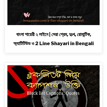
link
বাংলা শায়েরী ২ লাইনে | সেরা প্রেম, দুঃখ, রোমান্টিক,
to
অ্যাটিটিউড ও 2 Line Shayari in Bengali
বাংলা
শায়েরী
২
লাইনে
|
সেরা
প্রেম,
দুঃখ,
রোমান্টিক,
অ্যাটিটিউড
ও
2