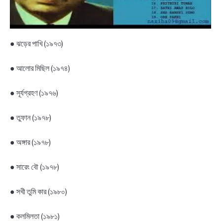
● ঝড়ের পাখি (১৯৭৩)
● আলোর মিছিল (১৯৭৪)
● সূর্যগ্রহণ (১৯৭৬)
● তুফান (১৯৭৮)
● অঙ্গার (১৯৭৮)
● সারেং বৌ (১৯৭৮)
● সখী তুমি কার (১৯৮০)
● কলমিলতা (১৯৮১)