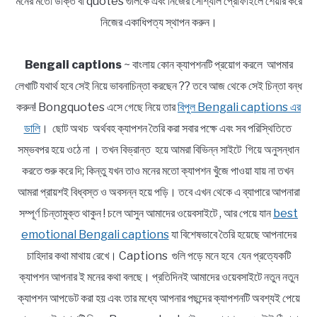
মনের মতো উক্তি বা quotes গুলিকে এবং নিজের সোশ্যাল প্রোফাইলে শেয়ার করে
নিজের একাধিপত্য স্থাপন করুন।
Bengali captions
~ বাংলায় কোন ক্যাপশনটি প্রয়োগ করলে আপমার
লেখাটি যথার্থ হবে সেই নিয়ে ভাবনাচিন্তা করছেন ?? তবে আজ থেকে সেই চিন্তা বন্ধ
করুন! Bongquotes এসে গেছে নিয়ে তার
বিপুল Bengali captions এর
ডালি
। ছোট অথচ অর্থবহ ক্যাপশন তৈরি করা সবার পক্ষে এবং সব পরিস্থিতিতে
সম্ভবপর হয়ে ওঠে না । তখন বিভ্রান্ত হয়ে আমরা বিভিন্ন সাইটে গিয়ে অনুসন্ধান
করতে শুরু করে দি; কিন্তু যখন তাও মনের মতো ক্যাপশন খুঁজে পাওয়া যায় না তখন
আমরা প্রায়শই বিধ্বস্ত ও অবসন্ন হয়ে পড়ি। তবে এখন থেকে এ ব্যাপারে আপনারা
সম্পূর্ণ চিন্তামুক্ত থাকুন ! চলে আসুন আমাদের ওয়েবসাইটে , আর পেয়ে যান
best
emotional Bengali captions
যা বিশেষভাবে তৈরি হয়েছে আপনাদের
চাহিদার কথা মাথায় রেখে। Captions গুলি পড়ে মনে হবে যেন প্রত্যেকটি
ক্যাপশন আপনার ই মনের কথা বলছে। প্রতিদিনই আমাদের ওয়েবসাইটে নতুন নতুন
ক্যাপশন আপডেট করা হয় এবং তার মধ্যে আপনার পছন্দের ক্যাপশনটি অবশ্যই পেয়ে