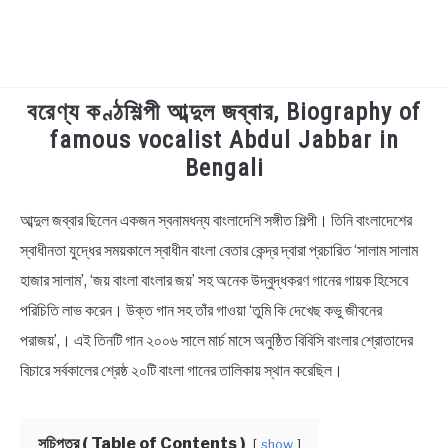
বরেণ্য কণ্ঠশিল্পী আব্দুল জব্বার, Biography of
TECHNOLOGY
famous vocalist Abdul Jabbar in
Bengali
HEALTH & LIFESTYLE
আব্দুল জব্বার ছিলেন একজন স্বনামধন্য বাংলাদেশি সঙ্গীত শিল্পী। তিনি বাংলাদেশের
in
BIOGRAPHY
Biography
স্বাধীনতা যুদ্ধের সময়কালে স্বাধীন বাংলা বেতার কেন্দ্র দ্বারা প্রচারিত ‘সালাম সালাম
হাজার সালাম’, ‘জয় বাংলা বাংলার জয়’ সহ অনেক উদ্বুদ্ধকরণ গানের গায়ক হিসেবে
EDUCATIONAL
পরিচিতি লাভ করেন। উক্ত গান সহ তাঁর গাওয়া ‘তুমি কি দেখেছ কভু জীবনের
BENGALI WISHES
পরাজয়’,। এই তিনটি গান ২০০৬ সালে মার্চ মাসে অনুষ্ঠিত বিবিসি বাংলার শ্রোতাদের
বিচারে সর্বকালের শ্রেষ্ঠ ২০টি বাংলা গানের তালিকায় স্থান করেছিল।
QUOTES & CAPTIONS
সূচিপত্র ( Table of Contents )
show