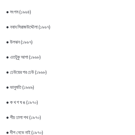
● সংগম (১৯৬৪)
● নবাব সিরাজউদ্দৌলা (১৯৬৭)
● উলঝন (১৯৬৭)
● এতটুকু আশা (১৯৬৮)
● ঢেউয়ের পর ঢেউ (১৯৬৮)
● ভানুমতি (১৯৬৯)
● ক খ গ ঘ ঙ (১৯৭০)
● পীচ ঢালা পথ (১৯৭০)
● দীপ নেভে নাই (১৯৭০)