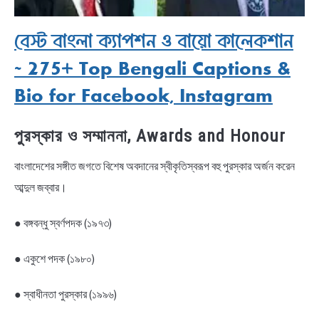
বেস্ট বাংলা ক্যাপশন ও বায়ো কালেকশান
~ 275+ Top Bengali Captions &
Bio for Facebook, Instagram
পুরস্কার ও সম্মাননা, Awards and Honour
বাংলাদেশের সঙ্গীত জগতে বিশেষ অবদানের স্বীকৃতিস্বরূপ বহু পুরস্কার অর্জন করেন
আব্দুল জব্বার।
● বঙ্গবন্ধু স্বর্ণপদক (১৯৭৩)
● একুশে পদক (১৯৮০)
● স্বাধীনতা পুরস্কার (১৯৯৬)