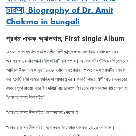
চাকমা, Biography of Dr. Amit
Chakma in bengali
প্রথম একক অ্যালবাম, First single Album
২০১৭ সালে সুখ্যাত বাঙালি সঙ্গীত শিল্পী আব্দুল জব্বারের প্রথম মৌলিক গানের
অ্যালবাম “কোথায় আমার নীল দরিয়া” মুক্তি পায়। অ্যালবামটির গীতিকার ছিলেন মোঃ
আমিরুল ইসলাম এবং সুর দিয়েছেন গোলাম সারোয়ার। প্রথমে অ্যালবামটির নামকরণ
করা হয়েছিল ‘মা আমার মসজিদ মা আমার মন্দির’। পরবর্তী সময়ে শিল্পী আব্দুল জব্বারের
বহুকাল পূর্বে গাওয়া ‘ওরে নীল দরিয়া’ গানের সাথে মিল রেখে অ্যালবামের নাম দেওয়া হয়
“কোথায় আমার নীল দরিয়া”।
“কোথায় আমার নীল দরিয়া” অ্যালবামের প্রেক্ষাপট
“কোথায় আমার নীল দরিয়া” অ্যালবাম নিয়ে কাজ শুরু করা হয় ২০০৮ সালে।