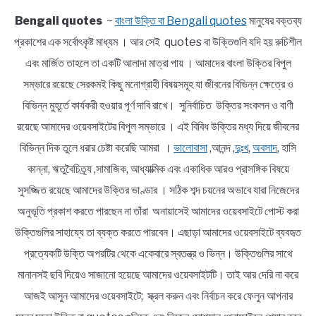
Bengali quotes
~
বাংলা উক্তি বা Bengali quotes
মানুষের বক্তব্য
প্রকাশের এক সর্বোৎকৃষ্ট মাধ্যম । আর সেই quotes বা উক্তিগুলি যদি হয় রুচিশীল
এবং মার্জিত তাহলে তা একটি আলাদা মাত্রা পায় । আমাদের বাংলা উক্তির বিপুল
সম্ভারে রয়েছে সেরকমই কিছু মনোগ্রাহী বিষয়সমূহ যা জীবনের বিভিন্ন ক্ষেত্রে ও
বিভিন্ন মুহূর্তে কার্যকরী হওয়ার পূর্ণ দাবি রাখে। সুনির্বাচিত উক্তির সংকলন ও বাণী
রয়েছে আমাদের ওয়েবসাইটের বিপুল সম্ভারে । এই বিবিধ উক্তির মধ্য দিয়ে জীবনের
বিভিন্ন দিক তুলে ধরার চেষ্টা করেছি আমরা ।
ভালোবাসা
,আনন্দ ,
দুঃখ
,
অবসাদ
, হাসি
কান্না, ঋতুবৈচিত্র্য ,সামাজিক, আধ্যাত্মিক এবং একাধিক আরও প্রাসঙ্গিক বিষয়ে
সুসজ্জিত রয়েছে আমাদের উক্তির ভাণ্ডার । সঠিক শব্দ চয়নের অভাবে যারা নিজেদের
অনুভূতি প্রকাশ করতে পারছেন না তাঁরা অনায়াসেই আমাদের ওয়েবসাইটে পোস্ট করা
উক্তিগুলির সাহায্যে তা ব্যক্ত করতে পারবেন। এছাড়া আমাদের ওয়েবসাইটে ব্যবহৃত
প্রত্যেকটি উক্তি অপরটির থেকে একেবারে স্বতন্ত্র ও ভিন্ন। উক্তিগুলির সাথে
মানানসই ছবি দিয়েও সাজানো হয়েছে আমাদের ওয়েবসাইটটি। তাই আর দেরি না করে
আজই আসুন আমাদের ওয়েবসাইটে; স্ক্রল করুন এবং নির্বাচন করে ফেলুন আপনার