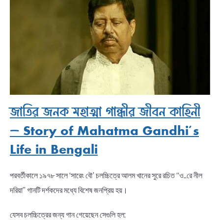
জাতির জনক মহাত্মা গান্ধীর জীবন কাহিনী
– Story of Mahatma Gandhi’s
Life in Bengali
পরবর্তীকালে ১৯৭৮ সালে ‘সারেং বৌ’ চলচ্চিত্রে আলম খানের সুরে রচিত “ও..রে নীল
দরিয়া” গানটি দর্শকদের মধ্যে বিশেষ জনপ্রিয় হয়।
যেসব চলচ্চিত্রের জন্য গান গেয়েছেন সেগুলি হল: