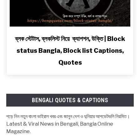
Line
Shayari
in
Bengali
link
ব্লক স্টেটাস, ব্লকলিস্ট নিয়ে ক্যাপশন, উক্তি | Block
to
status Bangla, Block list Captions,
ব্লক
স্টেটাস,
Quotes
ব্লকলিস্ট
নিয়ে
ক্যাপশন,
উক্তি
|
BENGALI QUOTES & CAPTIONS
Block
status
পড়ে নিন নতুন বাংলা ভাইরাল খবর এবং জানুন দেশ ও দুনিয়ার আপডেটগুলি নিয়মিত।
Bangla,
Latest & Viral News in Bengali, Bangla Online
Block
Magazine.
list