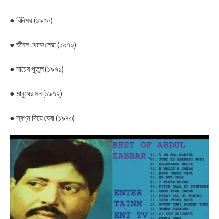
● বিনিময় (১৯৭০)
● জীবন থেকে নেয়া (১৯৭০)
● নাচের পুতুল (১৯৭১)
● মানুষের মন (১৯৭২)
● স্বপ্ন দিয়ে ঘেরা (১৯৭৩)