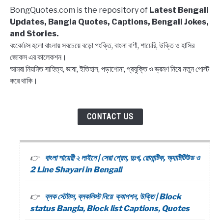
Captions,
BongQuotes.com is the repository of
Latest Bengali
Quotes
Updates, Bangla Quotes, Captions, Bengali Jokes,
and Stories.
বংকোটস হলো বাংলায় সবচেয়ে বড়ো পংক্তি, বাংলা বাণী, শায়েরি, উক্তি ও হাসির
জোকস এর কালেকশন।
আমরা নিয়মিত সাহিত্য, ভাষা, ইতিহাস, পড়াশোনা, প্রযুক্তি ও ভ্রমণ নিয়ে নতুন পোস্ট
করে থাকি।
CONTACT US
বাংলা শায়েরী ২ লাইনে | সেরা প্রেম, দুঃখ, রোমান্টিক, অ্যাটিটিউড ও
2 Line Shayari in Bengali
ব্লক স্টেটাস, ব্লকলিস্ট নিয়ে ক্যাপশন, উক্তি | Block
status Bangla, Block list Captions, Quotes