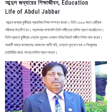
আব্দুল জব্বারের শিক্ষাজীবন, Education
Life of Abdul Jabbar
আব্দুল জব্বার কুষ্টিয়ায় প্রাথমিক শিক্ষা সম্পন্ন করেন। তিনি ১৯৫৬ সালে মেট্রিক
পরীক্ষায় উত্তীর্ণ হন। পড়াশুনার পাশাপাশি তিনি সঙ্গীতের তালিম গ্রহণ করেছিলেন।
তিনি প্রথমে কুষ্টিয়ায় ওস্তাদ মুহম্মদ ওসমান গনির নিকটে সঙ্গীত শিক্ষা লাভ করেন।
পরবর্তী সময়ে কলকাতায় মোকসেদ আলী শাই, ওস্তাদ লুৎফেল হক ও শিবকুমার
চ্যাটার্জির কাছে গানের তালিম গ্রহণ করেন।