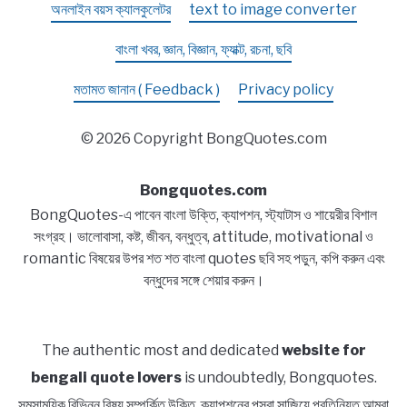
অনলাইন বয়স ক্যালকুলেটর
text to image converter
বাংলা খবর, জ্ঞান, বিজ্ঞান, ফ্যাক্ট, রচনা, ছবি
মতামত জানান ( Feedback )
Privacy policy
© 2026 Copyright BongQuotes.com
Bongquotes.com
BongQuotes-এ পাবেন বাংলা উক্তি, ক্যাপশন, স্ট্যাটাস ও শায়েরীর বিশাল
সংগ্রহ। ভালোবাসা, কষ্ট, জীবন, বন্ধুত্ব, attitude, motivational ও
romantic বিষয়ের উপর শত শত বাংলা quotes ছবি সহ পড়ুন, কপি করুন এবং
বন্ধুদের সঙ্গে শেয়ার করুন।
The authentic most and dedicated
website for
bengali quote lovers
is undoubtedly, Bongquotes.
সমসাময়িক বিভিন্ন বিষয় সম্পর্কিত উক্তি, ক্যাপশনের পসরা সাজিয়ে প্রতিনিয়ত আমরা