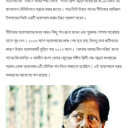
অ্যালবামের “এখানে আমার পদ্মা মেঘনা” গানটি শিল্পী আব্দুল জব্বারের কণ্ঠে রেকর্ড হয়
বাংলাদেশ টেলিভিশনে প্রচার করার জন্যে। পরে তিনি উক্ত গানের গীতিকার আমিরুল
ইসলামের নিকট একটি অ্যালবাম করার ইচ্ছা প্রকাশ করেন।
গীতিকার অ্যালবামের জন্য আরও কিছু গান রচনা করেন এবং সুরকার গোলাম সারোয়ার
তাতে সুর দেন। ২০০৯ সালে অ্যালবামের কাজ শেষ হয়ে যায়, কিন্তু নানা জটিলতার
কারণে উক্ত অ্যালবামটি মুক্তি পায় ২০১৭ সালে। ‘কোথায় আমার নীল দরিয়া’ বাংলা
গানের কিংবদন্তি ও স্বাধীন বাংলা বেতার কেন্দ্রের সঙ্গীত শিল্পী মোঃ আব্দুল জব্বারের
প্রথম একক অ্যালবাম ৯টি মৌলিক গান দিয়ে সাজানো হয়েছিল। এই অ্যালবামে প্রায়
সবধরনের আবেগের গান রয়েছে।