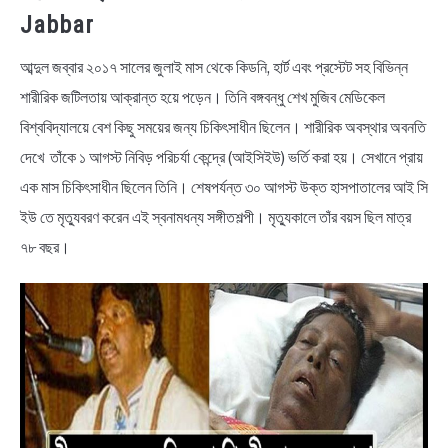
Jabbar
আব্দুল জব্বার ২০১৭ সালের জুলাই মাস থেকে কিডনি, হার্ট এবং প্রস্টেট সহ বিভিন্ন
শারীরিক জটিলতায় আক্রান্ত হয়ে পড়েন। তিনি বঙ্গবন্ধু শেখ মুজিব মেডিকেল
বিশ্ববিদ্যালয়ে বেশ কিছু সময়ের জন্য চিকিৎসাধীন ছিলেন। শারীরিক অবস্থার অবনতি
দেখে তাঁকে ১ আগস্ট নিবিড় পরিচর্যা কেন্দ্রে (আইসিইউ) ভর্তি করা হয়। সেখানে প্রায়
এক মাস চিকিৎসাধীন ছিলেন তিনি। শেষপর্যন্ত ৩০ আগস্ট উক্ত হাসপাতালের আই সি
ইউ তে মৃত্যুবরণ করেন এই স্বনামধন্য সঙ্গীতশল্পী। মৃত্যুকালে তাঁর বয়স ছিল মাত্র
৭৮ বছর।