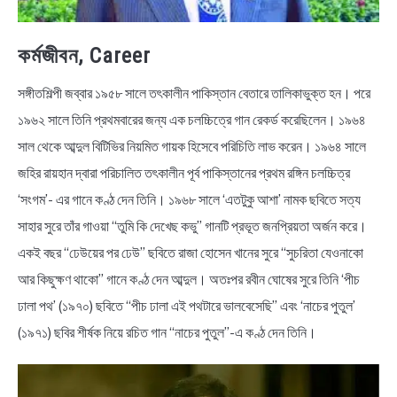
কর্মজীবন, Career
সঙ্গীতশিল্পী জব্বার ১৯৫৮ সালে তৎকালীন পাকিস্তান বেতারে তালিকাভুক্ত হন। পরে
১৯৬২ সালে তিনি প্রথমবারের জন্য এক চলচ্চিত্রে গান রেকর্ড করেছিলেন। ১৯৬৪
সাল থেকে আব্দুল বিটিভির নিয়মিত গায়ক হিসেবে পরিচিতি লাভ করেন। ১৯৬৪ সালে
জহির রায়হান দ্বারা পরিচালিত তৎকালীন পূর্ব পাকিস্তানের প্রথম রঙ্গিন চলচ্চিত্র
‘সংগম’- এর গানে কণ্ঠ দেন তিনি। ১৯৬৮ সালে ‘এতটুকু আশা’ নামক ছবিতে সত্য
সাহার সুরে তাঁর গাওয়া “তুমি কি দেখেছ কভু” গানটি প্রভূত জনপ্রিয়তা অর্জন করে।
একই বছর “ঢেউয়ের পর ঢেউ” ছবিতে রাজা হোসেন খানের সুরে “সুচরিতা যেওনাকো
আর কিছুক্ষণ থাকো” গানে কণ্ঠ দেন আব্দুল। অতঃপর রবীন ঘোষের সুরে তিনি ‘পীচ
ঢালা পথ’ (১৯৭০) ছবিতে “পীচ ঢালা এই পথটারে ভালবেসেছি” এবং ‘নাচের পুতুল’
(১৯৭১) ছবির শীর্ষক নিয়ে রচিত গান “নাচের পুতুল”-এ কণ্ঠ দেন তিনি।