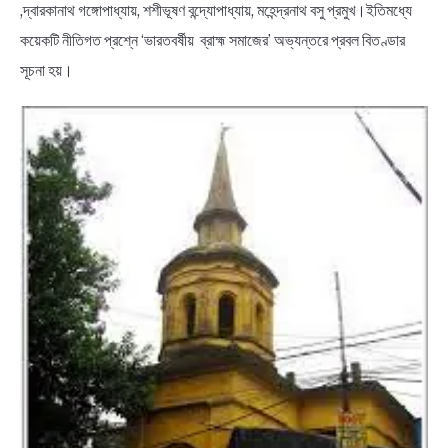
,দ্বারকানাথ গঙ্গোপাধ্যায়, শশীভূষণ বন্দ্যোপাধ্যায়, মহেন্দ্রনাথ বসু প্রমুখ।ইতিমধ্যে
কয়েকটি নীতিগত প্রশ্নে ‘ভারতবর্ষীয় ব্রাহ্ম সমাজের’ অভ্যন্তরে প্রবল বিতণ্ডার
সূচনা হয়।