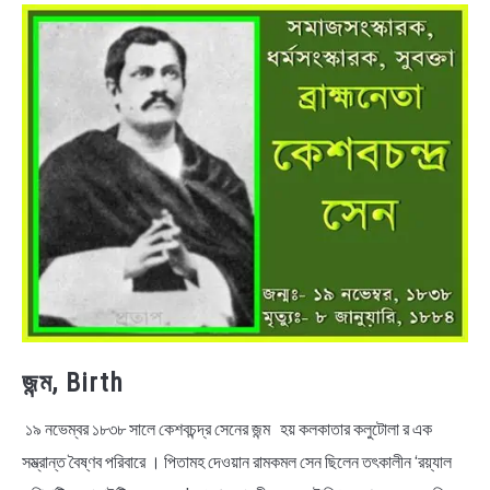
NEWS
BENGALI LYRICS
BENGALI NAMES
BENGALI STORIES
জন্ম, Birth
১৯ নভেম্বর ১৮৩৮ সালে কেশবচন্দ্র সেনের জন্ম হয় কলকাতার কলুটোলা র এক
সম্ভ্রান্ত বৈষ্ণব পরিবারে । পিতামহ দেওয়ান রামকমল সেন ছিলেন তৎকালীন ‘রয়্যাল