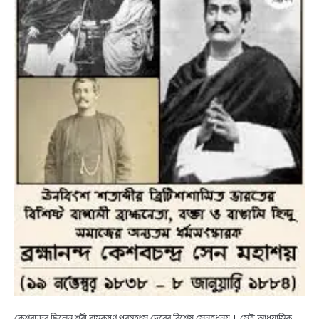
কেশবচন্দ্র ছিলেন শ্রী রামকৃষ্ণ পরমহংস দেবের বিশেষ স্নেহধন্য। সেই আধ্যাত্মিক