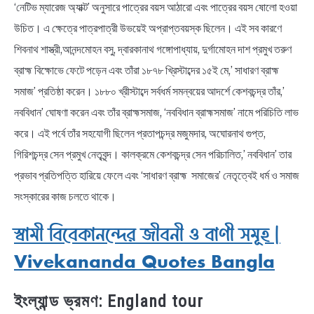
‘নেটিভ ম্যারেজ অ্যাক্ট’ অনুসারে পাত্রের বয়স আঠারো এবং পাত্রের বয়স ষোলো হওয়া
উচিত। এ ক্ষেত্রে পাত্রপাত্রী উভয়েই অপ্রাপ্তবয়স্ক ছিলেন। এই সব কারণে
শিবনাথ শাস্ত্রী,আনন্দমোহন বসু, দ্বারকানাথ গঙ্গোপাধ্যায়, দুর্গামোহন দাশ প্রমুখ তরুণ
ব্রাহ্ম বিক্ষোভে ফেটে পড়েন এবং তাঁরা ১৮৭৮ খ্রিস্টাব্দের ১৫ই মে,’ সাধারণ ব্রাহ্ম
সমাজ’ প্রতিষ্ঠা করেন। ১৮৮০ খ্রীস্টাব্দে সর্বধর্ম সমন্বয়ের আদর্শে কেশবচন্দ্র তাঁর,’
নববিধান’ ঘোষণা করেন এবং তাঁর ব্রাহ্মসমাজ, ‘নববিধান ব্রাহ্মসমাজ’ নামে পরিচিতি লাভ
করে। এই পর্বে তাঁর সহযোগী ছিলেন প্রতাপচন্দ্র মজুমদার, অঘোরনাথ গুপ্ত,
গিরিশচন্দ্র সেন প্রমুখ নেতৃবৃন্দ। কালক্রমে কেশবচন্দ্র সেন পরিচালিত,’ নববিধান’ তার
প্রভাব প্রতিপত্তি হারিয়ে ফেলে এবং ‘সাধারণ ব্রাহ্ম সমাজের’ নেতৃত্বেই ধর্ম ও সমাজ
সংস্কারের কাজ চলতে থাকে।
স্বামী বিবেকানন্দের জীবনী ও বাণী সমূহ |
Vivekananda Quotes Bangla
ইংল্যান্ড ভ্রমণ: England tour