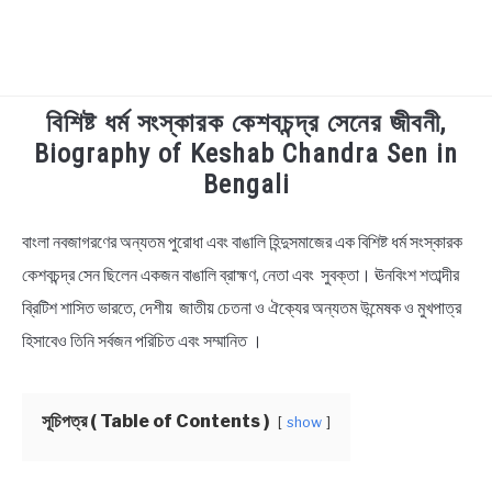
বিশিষ্ট ধর্ম সংস্কারক কেশবচন্দ্র সেনের জীবনী,
TECHNOLOGY
Biography of Keshab Chandra Sen in
Bengali
HEALTH & LIFESTYLE
বাংলা নবজাগরণের অন্যতম পুরোধা এবং বাঙালি হিন্দুসমাজের এক বিশিষ্ট ধর্ম সংস্কারক
in
BIOGRAPHY
Biography
কেশবচন্দ্র সেন ছিলেন একজন বাঙালি ব্রাহ্মণ, নেতা এবং সুবক্তা। ঊনবিংশ শতাব্দীর
ব্রিটিশ শাসিত ভারতে, দেশীয় জাতীয় চেতনা ও ঐক্যের অন্যতম উন্মেষক ও মুখপাত্র
EDUCATIONAL
হিসাবেও তিনি সর্বজন পরিচিত এবং সম্মানিত ।
BENGALI WISHES
সূচিপত্র ( Table of Contents )
show
QUOTES & CAPTIONS