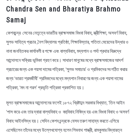
Chandra Sen and Bharatiya Brahmo
Samaj
কেশবচন্দ্র সেনের নেতৃত্বে ভারতীয় ব্রাহ্মসমাজ বিধবা বিবাহ, স্ত্রীশিক্ষা, অসবর্ণ বিবাহ,
সুলভ সাহিত্য প্রচার ,নৈশ বিদ্যালয় প্রতিষ্ঠা, শিক্ষাবিস্তার, পতিতা মেয়েদের উদ্ধার ও
নানা জনহিতকর কার্যাবলী র পক্ষে এবং বাল্যবিবাহ, মদ্যপান ও পর্দা প্রথার বিরুদ্ধে
আন্দোলনে সক্রিয় ভূমিকা গ্রহণ করে। সাধারণ মানুষের মধ্যে ব্রাহ্মসমাজের আদর্শ
প্রচারের জন্য এক পয়সা দামের পত্রিকা, ‘সুলভ সমাচার’ ও শ্রমিকদের সংগঠিত করার
জন্য ‘ভারত শ্রমজীবী’ শ্রমিকদের মধ্যে মদ্যপান নিবারণের জন্য এক পয়সা দামের
পত্রিকা, ‘মদ না গরল’ প্রভৃতি পত্রিকা প্রকাশিত হয়।
মূলত ব্রাহ্মসমাজের আন্দোলনের ফলেই ১৮৭২ খ্রিষ্টাব্দে সরকার বিখ্যাত, ‘তিন আইন
‘পাস করে এবং তার দ্বারা বাল্যবিবাহ ও বহুবিবাহ নিষিদ্ধ হয় এবং বিধবা বিবাহ ও অসবর্ণ
বিবাহ আইনসিদ্ধ হয়। সেদিন কেশব চন্দ্রকে যেসব তরুণ সাহায্য করতে এগিয়ে
এসেছিলেন তাঁদের মধ্যে উল্লেখযোগ্য হলেন শিবনাথ শাস্ত্রী, রামকুমার বিদ্যারত্ন