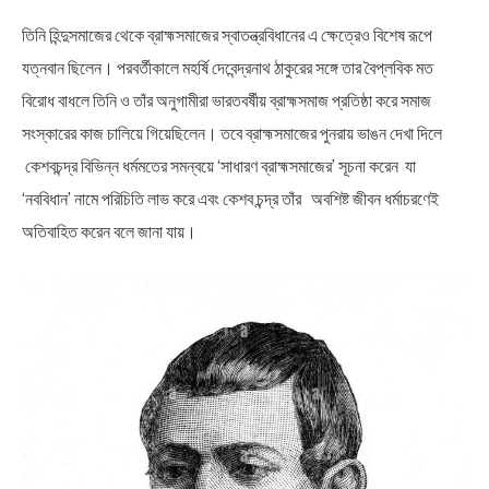
তিনি হিন্দুসমাজের থেকে ব্রাহ্মসমাজের স্বাতন্ত্রবিধানের এ ক্ষেত্রেও বিশেষ রূপে
যত্নবান ছিলেন। পরবর্তীকালে মহর্ষি দেবেন্দ্রনাথ ঠাকুরের সঙ্গে তার বৈপ্লবিক মত
বিরোধ বাধলে তিনি ও তাঁর অনুগামীরা ভারতবর্ষীয় ব্রাহ্মসমাজ প্রতিষ্ঠা করে সমাজ
সংস্কারের কাজ চালিয়ে গিয়েছিলেন। তবে ব্রাহ্মসমাজের পুনরায় ভাঙন দেখা দিলে
কেশবচন্দ্র বিভিন্ন ধর্মমতের সমন্বয়ে ‘সাধারণ ব্রাহ্মসমাজের’ সূচনা করেন যা
‘নববিধান’ নামে পরিচিতি লাভ করে এবং কেশব চন্দ্র তাঁর অবশিষ্ট জীবন ধর্মাচরণেই
অতিবাহিত করেন বলে জানা যায়।