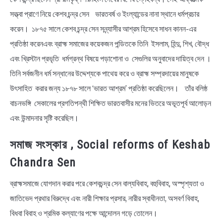
সত্ত্বা প্রাণে নিয়ে কেশব চন্দ্র সেন ভারতবর্ষ ও ইংল্যান্ডের নানা স্থানে ধর্মপ্রচার
করেন। ১৮৭৫ সালে কেশব চন্দ্র সেন সন্ন্যাসীর আশ্রম হিসেবে সাধন কানন-এর
প্রতিষ্ঠা করেনএবং ব্রাহ্ম সমাজের কয়েকজন পন্ডিতকে তিনি ইসলাম, হিন্দু, শিখ, বৌদ্ধ
এবং খ্রিস্টান প্রভৃতি ধর্মগ্রন্থ বিষয়ে পড়াশোনা ও সেগুলির অনুবাদের দায়িত্ব দেন ।
তিনি সর্বজনীন ধর্ম সন্ধানের উদ্দেশ্যকে পাথেয় করে ও ব্রাহ্ম সম্প্রদায়ের মানুষকে
উৎসাহিত করার জন্য ১৮৭৮ সালে ‘ভারত আশ্রম’ প্রতিষ্ঠা করেছিলেন। তাঁর বলিষ্ঠ
বাচনভঙ্গি সেকালের প্রগতিপন্থী শিক্ষিত ভারতবাসীর মনের ভিতরে অভূতপূর্ব আলোড়ন
এবং উন্মাদনার সৃষ্টি করেছিল।
সমাজ সংস্কার , Social reforms of Keshab
Chandra Sen
ব্রাহ্মসমাজে যোগদান করার পরে কেশবচন্দ্র সেন বাল্যবিবাহ, বহুবিবাহ, অস্পৃশ্যতা ও
জাতিভেদ প্রথার বিরুদ্ধে এবং নারী শিক্ষার প্রসার, নারীর স্বাধীনতা, অসবর্ণ বিবাহ,
বিধবা বিবাহ ও শ্রমিক কল্যাণের পক্ষে আন্দোলন গড়ে তোলেন।