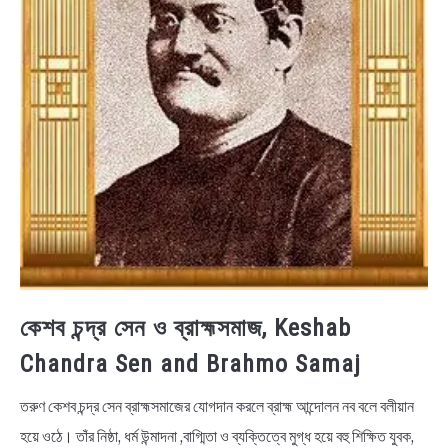
কেশব চন্দ্র সেন ও ব্রাহ্মসমাজ, Keshab
Chandra Sen and Brahmo Samaj
তরুণ কেশব চন্দ্র সেন ব্রাহ্মসমাজের যোগদান করলে ব্রাহ্ম আন্দোলন নব বলে বলীয়ান
হয়ে ওঠে। তাঁর নিষ্ঠা, ধর্ম উন্মাদনা ,বাগ্মিতা ও ব্যক্তিত্বে মুগ্ধ হয়ে বহু শিক্ষিত যুবক,