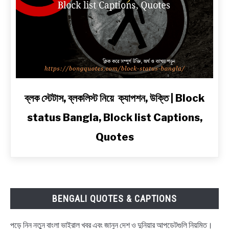
অ্যাটিটিউড
ও
2
Line
Shayari
in
Bengali
link
ব্লক স্টেটাস, ব্লকলিস্ট নিয়ে ক্যাপশন, উক্তি | Block
to
status Bangla, Block list Captions,
ব্লক
স্টেটাস,
Quotes
ব্লকলিস্ট
নিয়ে
ক্যাপশন,
উক্তি
|
BENGALI QUOTES & CAPTIONS
Block
status
পড়ে নিন নতুন বাংলা ভাইরাল খবর এবং জানুন দেশ ও দুনিয়ার আপডেটগুলি নিয়মিত।
Bangla,