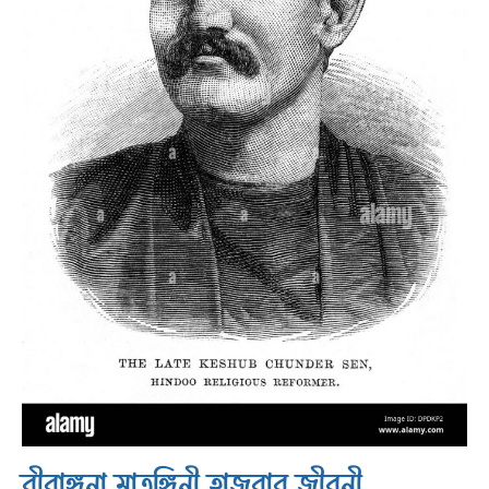
বীরাঙ্গনা মাতঙ্গিনী হাজরার জীবনী