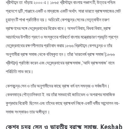
খ্রীস্টাব্দে তা দাঁড়ায় ২০০০ এ। ১৮৬৫ খ্রীস্টাব্দে বাংলায় পঞ্চাশ টি, উত্তর পশ্চিম
প্রদেশে দুটি ,পাঞ্জাবে একটি ও মাদ্রাজে একটি অর্থাৎ সারা ভারতে ব্রাহ্মসমাজের মোট
চুয়ান্ন টি শাখা প্রতিষ্ঠিত হয়। অচিরেই কেশবচন্দ্র সেনের নেতৃত্বাধীন তরুণ
ব্রাহ্মণদের সঙ্গে দেবেন্দ্রনাথের বিরোধ বাধে। অসবর্ণ বিবাহ, বিধবা বিবাহ ,ব্রাহ্ম
আচার্যদের উপবীত গ্রহণ ও সংস্কৃতের পরিবর্তে বাংলায় মন্ত্রোচ্চারণ প্রভৃতি প্রশ্নে
দেবেন্দ্রনাথের রক্ষণশীলতার প্রতিবাদ করায় ১৮৬৬ খ্রিস্টাব্দে কেশব চন্দ্র ও তাঁর
অনুগামীরা ব্রাহ্ম সমাজ থেকে বহিষ্কৃত হন। তাঁরা ‘ভারতবর্ষ ব্রাহ্ম সমাজ'(১৮৬৬
খ্রীস্টাব্দ) প্রতিষ্ঠা করেন এবং দেবেন্দ্রনাথের ব্রাহ্মসমাজ ,’আদি ব্রাহ্মসমাজ’ নামে
পরিচিতি লাভ করে।
কেশবচন্দ্র সেন ও তাঁর অনুগামীদের কাছে ব্রাহ্ম ধর্ম হল সমন্বয় ও সর্বজনীন।
কেবলমাত্র পৌত্তলিকতা ই নয় তাঁরা সমভাবেই জাতিভেদ ও অপরাপর সামাজিক
কুপ্রথার বিরোধী ছিলেন এবং তাঁদের কাছে ব্রাহ্মধর্ম নিছক একটি ধর্মীয় আন্দোলন নয়-
সমাজ সংস্কারও তার অঙ্গীভূত।
কেশব চন্দ্র সেন ও ভারতীয় ব্রাহ্ম সমাজ, Keshab