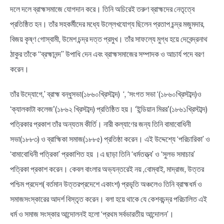
দলে দলে ব্রাহ্মসমাজে যোগদান করে। তিনি অচিরেই তরুণ ব্রাহ্মদের নেতৃত্বে
প্রতিষ্ঠিত হন। তাঁর সহকর্মীদের মধ্যে উল্লেখযোগ্য ছিলেন প্রতাপ চন্দ্র মজুমদার,
বিজয় কৃষ্ণ গোস্বামী, উমেশ চন্দ্র দত্ত প্রমুখ। তাঁর সাফল্যে মুগ্ধ হয়ে দেবেন্দ্রনাথ
ঠাকুর তাঁকে “ব্রহ্মানন্দ” উপাধি দেন এবং ব্রাহ্মসমাজের সম্পাদক ও আচার্য পদে বরণ
করেন।
তাঁর উদ্যোগে,’ ব্রাহ্ম বন্ধুসভা(১৮৬০খ্রিস্টাব্দ) ‘, ‘সংগত সভা ‘(১৮৬০খ্রিস্টাব্দ)ও
‘ক্যালকাটা কলেজ'(১৮৬২ খ্রিস্টাব্দ) প্রতিষ্ঠিত হয়। ‘ইন্ডিয়ান মিরর'(১৮৬১খ্রিস্টাব্দ)
পত্রিকার প্রকাশ তাঁর অন্যতম কীর্তি। নারী কল্যাণের জন্য তিনি বামাবোধিনী
সভা(১৮৮৩) ও ব্রাহ্মিকা সমাজ(১৮৮৫) প্রতিষ্ঠা করেন। এই উদ্দেশ্যে ‘পরিচারিকা’ ও
‘বামাবোধিনী পত্রিকা’ প্রকাশিত হয় ।এ ছাড়া তিনি ‘ধর্মতত্ত্ব’ ও ‘সুলভ সমাচার’
পত্রিকা প্রকাশ করেন। কেবল বাংলার অভ্যন্তরেই নয় ,বোম্বাই, মাদ্রাজ, উত্তর
পশ্চিম প্রদেশ( বর্তমান উত্তরপ্রদেশে একাংশ) প্রভৃতি অঞ্চলেও তিনি ব্রাহ্মধর্ম ও
সমাজসংস্কারের আদর্শ বিস্তৃত করেন। বলা হয়ে থাকে যে কেশবচন্দ্র পরিচালিত এই
ধর্ম ও সমাজ সংস্কার আন্দোলনই হলো ‘প্রথম সর্বভারতীয় আন্দোলন’।