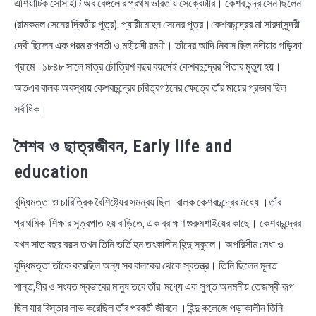
এশিয়াটিক সোসাইটি অব বেঙ্গলে’র প্রথম ভারতীয় সেক্রেটারি। কেশব চন্দ্র সেন ছিলেন
(রামকমল সেনের দ্বিতীয় পুত্র), প্যারীমোহন সেনের পুত্র।কেশবচন্দ্রের মা সারদাসুন্দরী
দেবী ছিলেন এক পরম রূপবতী ও মহীয়সী রমণী। তাঁদের আদি নিবাস ছিল নদীয়ার গড়িফা
গ্রামে।১৮৪৮ সালে মাত্র চৌত্রিশ বছর বয়সেই কেশবচন্দ্রের পিতার মৃত্যু হয়।
অতএব বালক অবস্থায় কেশবচন্দ্রের চরিত্রগঠনের ক্ষেত্রে তাঁর মায়ের প্রভাব ছিল
সর্বাধিক।
শৈশব ও ছাত্রজীবন, Early life and
education
বুদ্ধিমত্তা ও চারিত্রিক বৈশিষ্ট্যের সমন্বয় ছিল বালক কেশবচন্দ্রের মধ্যে ।তাঁর
প্রাথমিক শিক্ষার সূত্রপাত হয় বাড়িতে, এক ব্রাহ্মণ গুরুমশাইয়ের কাছে। কেশবচন্দ্রের
যখন সাত বছর বয়স তখন তিনি ভর্তি হন তৎকালীন হিন্দু স্কুলে। অপরিসীম মেধা ও
বুদ্ধিমত্তা তাঁকে করেছিল অন্য সব বালকের থেকে স্বতন্ত্র। তিনি ছিলেন মূলত
শান্ত,ধীর ও সংযত স্বভাবের মানুষ তবে তাঁর মধ্যে এক সুপ্ত অনমনীয় তেজস্বী রূপ
ছিল যার বিস্তার লাভ করেছিল তাঁর পরবর্তী জীবনে ।হিন্দু কলেজে পড়াকালীন তিনি