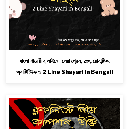
link
বাংলা শায়েরী ২ লাইনে | সেরা প্রেম, দুঃখ, রোমান্টিক,
to
অ্যাটিটিউড ও 2 Line Shayari in Bengali
বাংলা
শায়েরী
২
লাইনে
|
সেরা
প্রেম,
দুঃখ,
রোমান্টিক,