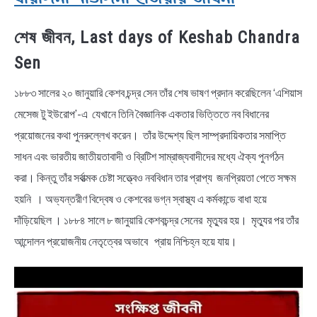
শেষ জীবন, Last days of Keshab Chandra
Sen
১৮৮৩ সালের ২০ জানুয়ারি কেশব চন্দ্র সেন তাঁর শেষ ভাষণ প্রদান করেছিলেন ‘এশিয়াস
মেসেজ টু ইউরোপ’-এ যেখানে তিনি বৈজ্ঞানিক একতার ভিত্তিতে নব বিধানের
প্রয়োজনের কথা পুনরুল্লেখ করেন। তাঁর উদ্দেশ্য ছিল সাম্প্রদায়িকতার সমাপ্তি
সাধন এবং ভারতীয় জাতীয়তাবাদী ও ব্রিটিশ সাম্রাজ্যবাদীদের মধ্যে ঐক্য পুনর্গঠন
করা। কিন্তু তাঁর সর্বাত্মক চেষ্টা সত্ত্বেও নববিধান তার প্রাপ্য জনপ্রিয়তা পেতে সক্ষম
হয়নি । অভ্যন্তরীণ বিদ্বেষ ও কেশবের ভগ্ন স্বাস্থ্য এ কর্মকান্ডে বাধা হয়ে
দাঁড়িয়েছিল । ১৮৮৪ সালে ৮ জানুয়ারি কেশবচন্দ্র সেনের মৃত্যুর হয়। মৃত্যুর পর তাঁর
আন্দোলন প্রয়োজনীয় নেতৃত্বের অভাবে প্রায় নিশ্চিহ্ন হয়ে যায়।