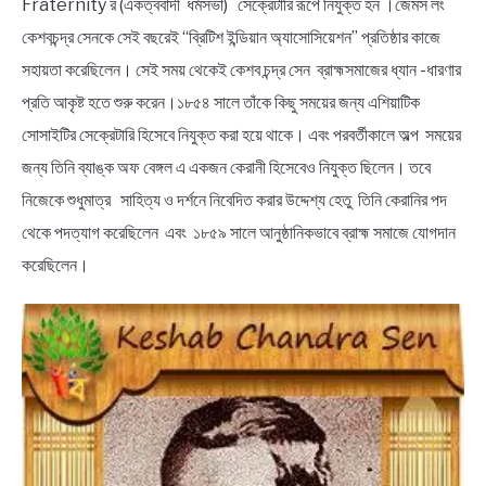
Fraternity র (একত্ববাদী ধর্মসভা) সেক্রেটারি রূপে নিযুক্ত হন ।জেমস লং
কেশবচন্দ্র সেনকে সেই বছরেই “ব্রিটিশ ইন্ডিয়ান অ্যাসোসিয়েশন” প্রতিষ্ঠার কাজে
সহায়তা করেছিলেন। সেই সময় থেকেই কেশব চন্দ্র সেন ব্রাহ্মসমাজের ধ্যান -ধারণার
প্রতি আকৃষ্ট হতে শুরু করেন।১৮৫৪ সালে তাঁকে কিছু সময়ের জন্য এশিয়াটিক
সোসাইটির সেক্রেটারি হিসেবে নিযুক্ত করা হয়ে থাকে। এবং পরবর্তীকালে অল্প সময়ের
জন্য তিনি ব্যাঙ্ক অফ বেঙ্গল এ একজন কেরানী হিসেবেও নিযুক্ত ছিলেন। তবে
নিজেকে শুধুমাত্র সাহিত্য ও দর্শনে নিবেদিত করার উদ্দেশ্য হেতু তিনি কেরানির পদ
থেকে পদত্যাগ করেছিলেন এবং ১৮৫৯ সালে আনুষ্ঠানিকভাবে ব্রাহ্ম সমাজে যোগদান
করেছিলেন।