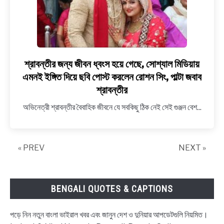
শ্রাবন্তীর জন্য জীবন ধ্বংস হয়ে গেছে, সোশ্যাল মিডিয়ায়
link
to
এমনই ইঙ্গিত দিয়ে ছবি পোস্ট করলেন রোশন সিং, পাল্টা জবাব
শ্রাবন্তীর
শ্রাবন্তীর
জন্য
অভিনেত্রী শ্রাবন্তীর বৈবাহিক জীবনে যে সবকিছু ঠিক নেই সেই গুঞ্জন বেশ...
জীবন
ধ্বংস
হয়ে
গেছে,
« PREV
NEXT »
সোশ্যাল
মিডিয়ায়
এমনই
BENGALI QUOTES & CAPTIONS
ইঙ্গিত
দিয়ে
পড়ে নিন নতুন বাংলা ভাইরাল খবর এবং জানুন দেশ ও দুনিয়ার আপডেটগুলি নিয়মিত।
ছবি