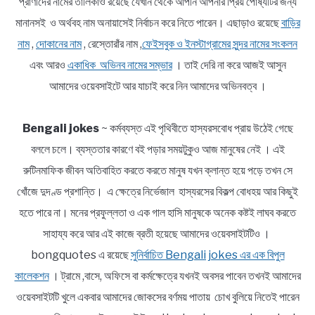
প্রাণীদের নামের তালিকাও রয়েছে যেখান থেকে আপনি আপনার প্রিয় পোষ্যটির জন্য
মানানসই ও অর্থবহ নাম অনায়াসেই নির্বাচন করে নিতে পারেন। এছাড়াও রয়েছে
বাড়ির
নাম
,
দোকানের নাম
, রেস্তোরাঁর নাম ,
ফেইসবুক ও ইনস্টাগ্রামের সুন্দর নামের সংকলন
এবং আরও
একাধিক অভিনব নামের সম্ভার
। তাই দেরি না করে আজই আসুন
আমাদের ওয়েবসাইটে আর যাচাই করে নিন আমাদের অভিনবত্ব ।
Bengali jokes
~ কর্মব্যস্ত এই পৃথিবীতে হাস্যরসবোধ প্রায় উঠেই গেছে
বললে চলে। ব্যস্ততার কারণে বই পড়ার সময়টুকুও আজ মানুষের নেই । এই
রুটিনমাফিক জীবন অতিবাহিত করতে করতে মানুষ যখন ক্লান্ত হয়ে পড়ে তখন সে
খোঁজে দুদণ্ড প্রশান্তি। এ ক্ষেত্রে নির্ভেজাল হাস্যরসের বিকল্প বোধহয় আর কিছুই
হতে পারে না। মনের প্রফুল্লতা ও এক গাল হাসি মানুষকে অনেক কষ্টই লাঘব করতে
সাহায্য করে আর এই কাজে ব্রতী হয়েছে আমাদের ওয়েবসাইটটিও ।
bongquotes এ রয়েছে
সুনির্বাচিত Bengali jokes এর এক বিপুল
কালেকশন
। ট্রামে ,বাসে, অফিসে বা কর্মক্ষেত্রে যখনই অবসর পাবেন তখনই আমাদের
ওয়েবসাইটটি খুলে একবার আমাদের জোকসের বর্ণময় পাতায় চোখ বুলিয়ে নিতেই পারেন