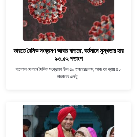
ছবি
পোস্ট,
পুলিশের
দারস্ত
অভিনেতা
ভারতে দৈনিক সংক্রমণ আবার বাড়ছে, বর্তমানে সুস্থতার হার
link
to
৯৩.৫২ শতাংশ
ভারতে
গতকাল যেখানে দৈনিক সংক্রমণ ছিল ৩০ হাজারের কম, আজ তা প্রায় ৪০
দৈনিক
হাজারের একটু...
সংক্রমণ
আবার
বাড়ছে,
বর্তমানে
সুস্থতার
হার
৯৩.৫২
শতাংশ