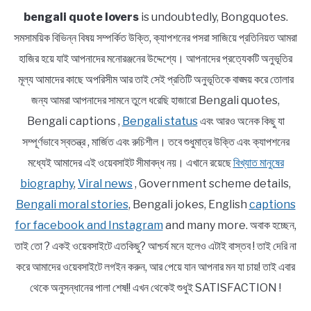
bengali quote lovers
is undoubtedly, Bongquotes.
সমসাময়িক বিভিন্ন বিষয় সম্পর্কিত উক্তি, ক্যাপশনের পসরা সাজিয়ে প্রতিনিয়ত আমরা
হাজির হয়ে যাই আপনাদের মনোরঞ্জনের উদ্দেশ্যে। আপনাদের প্রত্যেকটি অনুভূতির
মূল্য আমাদের কাছে অপরিসীম আর তাই সেই প্রতিটি অনুভূতিকে বাঙ্ময় করে তোলার
জন্য আমরা আপনাদের সামনে তুলে ধরেছি হাজারো Bengali quotes,
Bengali captions ,
Bengali status
এবং আরও অনেক কিছু যা
সম্পূর্ণভাবে স্বতন্ত্র , মার্জিত এবং রুচিশীল। তবে শুধুমাত্র উক্তি এবং ক্যাপশনের
মধ্যেই আমাদের এই ওয়েবসাইট সীমাবদ্ধ নয়। এখানে রয়েছে
বিখ্যাত মানুষের
biography
,
Viral news
, Government scheme details,
Bengali moral stories
, Bengali jokes, English
captions
for facebook and Instagram
and many more. অবাক হচ্ছেন,
তাই তো ? একই ওয়েবসাইটে এতকিছু? আশ্চর্য মনে হলেও এটাই বাস্তব ! তাই দেরি না
করে আমাদের ওয়েবসাইটে লগইন করুন, আর পেয়ে যান আপনার মন যা চায়! তাই এবার
থেকে অনুসন্ধানের পালা শেষ!! এখন থেকেই শুধুই SATISFACTION !