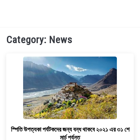
TECHNOLOGY
Category:
News
HEALTH & LIFESTYLE
BIOGRAPHY
EDUCATIONAL
BENGALI WISHES
QUOTES & CAPTIONS
স্পিতি উপত্যকা পর্যটকদের জন্য বন্ধ থাকবে ২০২১ এর ৩১ শে
link
to
মার্চ পর্যন্ত