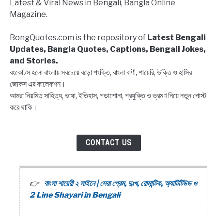
Latest & Viral News in Bengali, Bangla Online
পোস্ট
Magazine.
করলেন
রোশন
BongQuotes.com is the repository of
Latest Bengali
সিং,
Updates, Bangla Quotes, Captions, Bengali Jokes,
পাল্টা
and Stories.
জবাব
বংকোটস হলো বাংলায় সবচেয়ে বড়ো পংক্তি, বাংলা বাণী, শায়েরি, উক্তি ও হাসির
শ্রাবন্তীর
জোকস এর কালেকশন।
আমরা নিয়মিত সাহিত্য, ভাষা, ইতিহাস, পড়াশোনা, প্রযুক্তি ও ভ্রমণ নিয়ে নতুন পোস্ট
করে থাকি।
CONTACT US
বাংলা শায়েরী ২ লাইনে | সেরা প্রেম, দুঃখ, রোমান্টিক, অ্যাটিটিউড ও
2 Line Shayari in Bengali