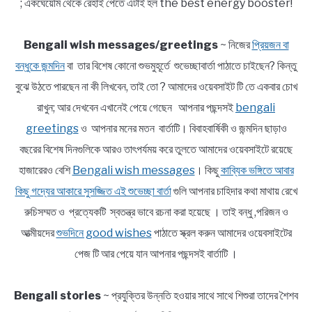
; একঘেয়েমি থেকে রেহাই পেতে এটাই হল the best energy booster!
Bengali wish messages/greetings
~ নিজের
প্রিয়জন বা
বন্ধুকে জন্মদিন
বা তার বিশেষ কোনো শুভমুহূর্তে শুভেচ্ছাবার্তা পাঠাতে চাইছেন? কিন্তু
বুঝে উঠতে পারছেন না কী লিখবেন, তাই তো ? আমাদের ওয়েবসাইট টি তে একবার চোখ
রাখুন; আর দেখবেন এখানেই পেয়ে গেছেন আপনার পছন্দসই
bengali
greetings
ও আপনার মনের মতন বার্তাটি। বিবাহবার্ষিকী ও জন্মদিন ছাড়াও
বছরের বিশেষ দিনগুলিকে আরও তাৎপর্যময় করে তুলতে আমাদের ওয়েবসাইটে রয়েছে
হাজারেরও বেশি
Bengali wish messages
। কিছু
কাব্যিক ভঙ্গিতে আবার
কিছু গদ্যের আকারে সুসজ্জিত এই শুভেচ্ছা বার্তা
গুলি আপনার চাহিদার কথা মাথায় রেখে
রুচিসম্মত ও প্রত্যেকটি স্বতন্ত্র ভাবে রচনা করা হয়েছে । তাই বন্ধু ,পরিজন ও
আত্মীয়দের
শুভদিনে good wishes
পাঠাতে স্ক্রল করুন আমাদের ওয়েবসাইটের
পেজ টি আর পেয়ে যান আপনার পছন্দসই বার্তাটি ।
Bengali stories
~ প্রযুক্তির উন্নতি হওয়ার সাথে সাথে শিশুরা তাদের শৈশব