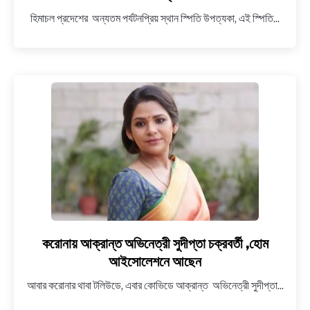
NEWS
স্পিতি
হিমাচল প্রদেশের অন্যতম পর্যটনপ্রিয় স্থান স্পিতি উপত্যকা, এই স্পিতি...
উপত্যকা
পর্যটকদের
BENGALI LYRICS
জন্য
বন্ধ
BENGALI NAMES
থাকবে
২০২১
BENGALI STORIES
এর
৩১
শে
মার্চ
পর্যন্ত
করোনায় আক্রান্ত অভিনেত্রী সুদীপ্তা চক্রবর্তী ,হোম
link
to
আইসোলেশনে আছেন
করোনায়
আবার করোনার থাবা টলিউডে, এবার কোভিডে আক্রান্ত অভিনেত্রী সুদীপ্তা...
আক্রান্ত
অভিনেত্রী