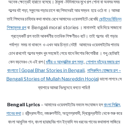
অনেক ক্ষেত্রেই হারাতে বসেছে। ঠাকুমা -দিদিমাদের মুখে গল্প শোনা বা অবসর সময়
গল্পের বই পড়া, স্কুলের পড়ার চাপে বহু শিশুদেরই আর সম্ভব হয়ে ওঠে না । আমরা
তাই শিশুদের চাহিদার কথা মাথায় রেখে আমাদের ওয়েবসাইটে রেখেছি
ছোটদের বিভিন্ন
শিক্ষামূলক গল্প
বা Bengali moral stories । মানানসই ছবি দিয়ে সাজানো
প্রত্যেকটি গল্প যতটা আকর্ষণীয় ততধিক শিক্ষণীয়ও বটে। তাই গল্পের বই পড়ার
পর্যাপ্ত সময় না থাকলে ও এখন আর চিন্তা নেই!! আমাদের ওয়েবসাইটের পাতায়
চোখ রাখলেই গল্পের স্বাদ খুব সহজেই পেয়ে যাবে কিশোর কিশোরীরা । শুধু ছোটরাই
কেন বড়দেরও যে এই গল্প (
ধর্মীয় ও আধ্যাত্মিক গল্প সমূহ
,
গোপাল ভাঁড়ের মজার গল্প
বাংলাতে | Gopal Bhar Stories in Bengali
,
নাসিরুদ্দিন হোজ্জার গল্প –
Bengali Stories of Mullah Nasreddin Hooja
) ভালো লাগবে সে
ব্যাপারে আমরা নিঃসন্দেহে বলতে পারি !!
Bengali Lyrics
– আমাদের ওয়েবসাইটের নবতম সংযোজন হল
বাংলা লিরিক্স,
গানের কথা
। রবীন্দ্রসংগীত, নজরুলগীতি, অতুলপ্রসাদী, দ্বিজেন্দ্রগীতি থেকে শুরু করে
বাংলা আধুনিক গান, বাংলা ছায়াছবির গান ইত্যাদি সব ধরনের গানের কথামালা সাজিয়ে