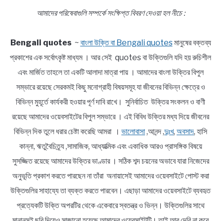
আমাদের পরিষেবাগুলি সম্পর্কে সংক্ষিপ্ত বিবরণ দেওয়া হল নীচে :
Bengali quotes
~
বাংলা উক্তি বা Bengali quotes
মানুষের বক্তব্য
প্রকাশের এক সর্বোৎকৃষ্ট মাধ্যম । আর সেই quotes বা উক্তিগুলি যদি হয় রুচিশীল
এবং মার্জিত তাহলে তা একটি আলাদা মাত্রা পায় । আমাদের বাংলা উক্তির বিপুল
সম্ভারে রয়েছে সেরকমই কিছু মনোগ্রাহী বিষয়সমূহ যা জীবনের বিভিন্ন ক্ষেত্রে ও
বিভিন্ন মুহূর্তে কার্যকরী হওয়ার পূর্ণ দাবি রাখে। সুনির্বাচিত উক্তির সংকলন ও বাণী
রয়েছে আমাদের ওয়েবসাইটের বিপুল সম্ভারে । এই বিবিধ উক্তির মধ্য দিয়ে জীবনের
বিভিন্ন দিক তুলে ধরার চেষ্টা করেছি আমরা ।
ভালোবাসা
,আনন্দ ,
দুঃখ
,
অবসাদ
, হাসি
কান্না, ঋতুবৈচিত্র্য ,সামাজিক, আধ্যাত্মিক এবং একাধিক আরও প্রাসঙ্গিক বিষয়ে
সুসজ্জিত রয়েছে আমাদের উক্তির ভাণ্ডার । সঠিক শব্দ চয়নের অভাবে যারা নিজেদের
অনুভূতি প্রকাশ করতে পারছেন না তাঁরা অনায়াসেই আমাদের ওয়েবসাইটে পোস্ট করা
উক্তিগুলির সাহায্যে তা ব্যক্ত করতে পারবেন। এছাড়া আমাদের ওয়েবসাইটে ব্যবহৃত
প্রত্যেকটি উক্তি অপরটির থেকে একেবারে স্বতন্ত্র ও ভিন্ন। উক্তিগুলির সাথে
মানানসই ছবি দিয়েও সাজানো হয়েছে আমাদের ওয়েবসাইটটি। তাই আর দেরি না করে