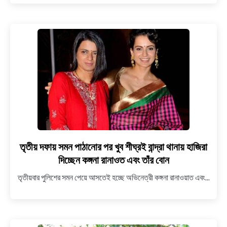
সুদীপ্তা
চক্রবর্তী
,হোম
আইসোলেশনে
আছেন
তৃতীয় দফায় সমন পাঠানোর পর খুব শীঘ্রই বান্দ্রা থানায় হাজিরা
link
to
দিচ্ছেন কঙ্গনা রানাওত এবং তাঁর বোন
তৃতীয়
তৃতীয়বার পুলিশের সমন পেয়ে আসতেই হচ্ছে অভিনেত্রী কঙ্গনা রানাওয়াত এবং...
দফায়
সমন
পাঠানোর
পর