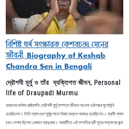
বিশিষ্ট ধর্ম সংস্কারক কেশবচন্দ্র সেনের
জীবনী, Biography of Keshab
Chandra Sen in Bengali
দ্রৌপদী মুর্মু ও তাঁর ব্যক্তিগত জীবন, Personal
life of Draupadi Murmu
ভারতের বর্তমান রাষ্ট্রপতি দ্রৌপদী মুর্মু দাম্পত্য জীবনে অনেক ওঠাপরার মুখোমুখি
হয়েছিলেন। তিনি শ্যাম চরণ মুর্মূর সাথে বিবাহ বন্ধনে আবদ্ধ হয়েছিলেন। স্বামী শ্যাম
চরণ পেশায় ছিলেন একজন ব্যাঙ্কার। পরবর্তীতে এই দম্পতির দুটি পুত্র সন্তানের জন্ম