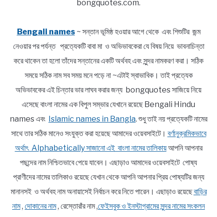
bongquotes.com.
Bengali names
~ সন্তান ভূমিষ্ঠ হওয়ার আগে থেকে এবং শিশুটির জন্ম
নেওয়ার পর পর্যন্ত প্রত্যেকটি বাবা মা ও অভিভাবকেরা যে বিষয় নিয়ে ভাবনাচিন্তা
করে থাকেন তা হলো তাঁদের সন্তানের একটি অর্থবহ এবং সুন্দর নামকরণ করা। সঠিক
সময়ে সঠিক নাম সব সময় মনে পড়ে না ~এটাই স্বাভাবিক। তাই প্রত্যেক
অভিভাবকের এই চিন্তার ভার লাঘব করার জন্য bongquotes সাজিয়ে নিয়ে
এসেছে বাংলা নামের এক বিপুল সম্ভার যেখানে রয়েছে Bengali Hindu
names এবং
Islamic names in Bangla
. শুধু তাই নয় প্রত্যেকটি নামের
সাথে তার সঠিক মানেও সংযুক্ত করা হয়েছে আমাদের ওয়েবসাইটে।
বর্ণানুক্রমিকভাবে
অর্থাৎ Alphabetically সাজানো এই বাংলা নামের তালিকায়
আপনি আপনার
পছন্দের নাম নিশ্চিতভাবে পেয়ে যাবেন। এছাড়াও আমাদের ওয়েবসাইটে পোষ্য
প্রাণীদের নামের তালিকাও রয়েছে যেখান থেকে আপনি আপনার প্রিয় পোষ্যটির জন্য
মানানসই ও অর্থবহ নাম অনায়াসেই নির্বাচন করে নিতে পারেন। এছাড়াও রয়েছে
বাড়ির
নাম
,
দোকানের নাম
, রেস্তোরাঁর নাম ,
ফেইসবুক ও ইনস্টাগ্রামের সুন্দর নামের সংকলন