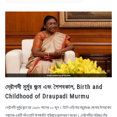
BENGALI LYRICS
BENGALI NAMES
BENGALI STORIES
দ্রৌপদী মুর্মুর জন্ম এবং শৈশবকাল, Birth and
Childhood of Draupadi Murmu
দ্রৌপদী মুর্মুর জন্ম হয় ১৯৫৮ সালের ২০ জুন। তিনি ওড়িশার ময়ুরভঞ্জ জেলার উপরবেদা
গ্রামের একটি সাঁওতালি উপজাতি পরিবারে জন্মগ্রহণ করেন। দ্রৌপদীর পরিবার তাঁর