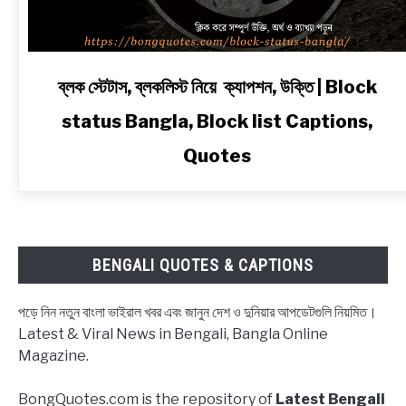
link
ব্লক স্টেটাস, ব্লকলিস্ট নিয়ে ক্যাপশন, উক্তি | Block
to
status Bangla, Block list Captions,
ব্লক
স্টেটাস,
Quotes
ব্লকলিস্ট
নিয়ে
ক্যাপশন,
উক্তি
|
BENGALI QUOTES & CAPTIONS
Block
status
পড়ে নিন নতুন বাংলা ভাইরাল খবর এবং জানুন দেশ ও দুনিয়ার আপডেটগুলি নিয়মিত।
Bangla,
Latest & Viral News in Bengali, Bangla Online
Block
Magazine.
list
Captions,
BongQuotes.com is the repository of
Latest Bengali
Quotes