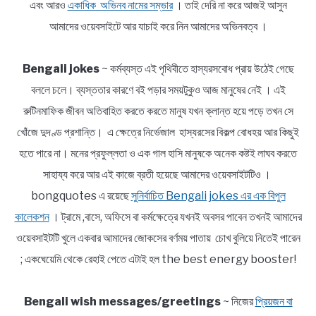
এবং আরও
একাধিক অভিনব নামের সম্ভার
। তাই দেরি না করে আজই আসুন
আমাদের ওয়েবসাইটে আর যাচাই করে নিন আমাদের অভিনবত্ব ।
Bengali jokes
~ কর্মব্যস্ত এই পৃথিবীতে হাস্যরসবোধ প্রায় উঠেই গেছে
বললে চলে। ব্যস্ততার কারণে বই পড়ার সময়টুকুও আজ মানুষের নেই । এই
রুটিনমাফিক জীবন অতিবাহিত করতে করতে মানুষ যখন ক্লান্ত হয়ে পড়ে তখন সে
খোঁজে দুদণ্ড প্রশান্তি। এ ক্ষেত্রে নির্ভেজাল হাস্যরসের বিকল্প বোধহয় আর কিছুই
হতে পারে না। মনের প্রফুল্লতা ও এক গাল হাসি মানুষকে অনেক কষ্টই লাঘব করতে
সাহায্য করে আর এই কাজে ব্রতী হয়েছে আমাদের ওয়েবসাইটটিও ।
bongquotes এ রয়েছে
সুনির্বাচিত Bengali jokes এর এক বিপুল
কালেকশন
। ট্রামে ,বাসে, অফিসে বা কর্মক্ষেত্রে যখনই অবসর পাবেন তখনই আমাদের
ওয়েবসাইটটি খুলে একবার আমাদের জোকসের বর্ণময় পাতায় চোখ বুলিয়ে নিতেই পারেন
; একঘেয়েমি থেকে রেহাই পেতে এটাই হল the best energy booster!
Bengali wish messages/greetings
~ নিজের
প্রিয়জন বা