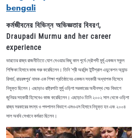
bengali
কর্মজীবনের বিভিন্ন অভিজ্ঞতার বিবরণ,
Draupadi Murmu and her career
experience
ভারতের রাজ্য রাজনীতিতে যোগ দেওয়ার কিছু কাল পূর্বে দ্রৌপদী মুর্মূ একজন স্কুল
শিক্ষিকা হিসাবে কাজ শুরু করেছিলেন। তিনি ‘শ্রী অরবিন্দ ইন্টিগ্রাল এডুকেশন অ্যান্ড
রিসার্চ, রায়রঙ্গপুর’ নামক এক শিক্ষা প্রতিষ্ঠানের একজন সহকারী অধ্যাপক হিসেবে
নিযুক্ত ছিলেন। এছাড়াও রাষ্ট্রপতি মুর্মু ওড়িশা সরকারের অধীনস্থ সেচ বিভাগে
জুনিয়র সহকারী হিসেবেও কাজ করেছিলেন। এছাড়াও তিনি ২০০২ সাল থেকে ওড়িশা
রাজ্য সরকারের মৎস্য ও পশুপালন বিভাগে এমওএস হিসাবে নিযুক্ত হন এবং ২০০৪
সাল অবধি সেখানে কর্মরত ছিলেন।