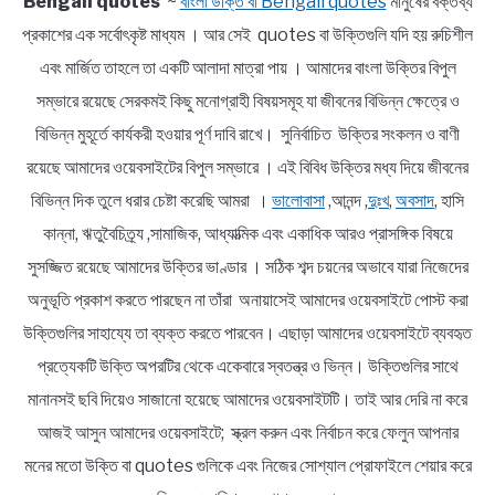
Bengali quotes
~
বাংলা উক্তি বা Bengali quotes
মানুষের বক্তব্য
প্রকাশের এক সর্বোৎকৃষ্ট মাধ্যম । আর সেই quotes বা উক্তিগুলি যদি হয় রুচিশীল
এবং মার্জিত তাহলে তা একটি আলাদা মাত্রা পায় । আমাদের বাংলা উক্তির বিপুল
সম্ভারে রয়েছে সেরকমই কিছু মনোগ্রাহী বিষয়সমূহ যা জীবনের বিভিন্ন ক্ষেত্রে ও
বিভিন্ন মুহূর্তে কার্যকরী হওয়ার পূর্ণ দাবি রাখে। সুনির্বাচিত উক্তির সংকলন ও বাণী
রয়েছে আমাদের ওয়েবসাইটের বিপুল সম্ভারে । এই বিবিধ উক্তির মধ্য দিয়ে জীবনের
বিভিন্ন দিক তুলে ধরার চেষ্টা করেছি আমরা ।
ভালোবাসা
,আনন্দ ,
দুঃখ
,
অবসাদ
, হাসি
কান্না, ঋতুবৈচিত্র্য ,সামাজিক, আধ্যাত্মিক এবং একাধিক আরও প্রাসঙ্গিক বিষয়ে
সুসজ্জিত রয়েছে আমাদের উক্তির ভাণ্ডার । সঠিক শব্দ চয়নের অভাবে যারা নিজেদের
অনুভূতি প্রকাশ করতে পারছেন না তাঁরা অনায়াসেই আমাদের ওয়েবসাইটে পোস্ট করা
উক্তিগুলির সাহায্যে তা ব্যক্ত করতে পারবেন। এছাড়া আমাদের ওয়েবসাইটে ব্যবহৃত
প্রত্যেকটি উক্তি অপরটির থেকে একেবারে স্বতন্ত্র ও ভিন্ন। উক্তিগুলির সাথে
মানানসই ছবি দিয়েও সাজানো হয়েছে আমাদের ওয়েবসাইটটি। তাই আর দেরি না করে
আজই আসুন আমাদের ওয়েবসাইটে; স্ক্রল করুন এবং নির্বাচন করে ফেলুন আপনার
মনের মতো উক্তি বা quotes গুলিকে এবং নিজের সোশ্যাল প্রোফাইলে শেয়ার করে