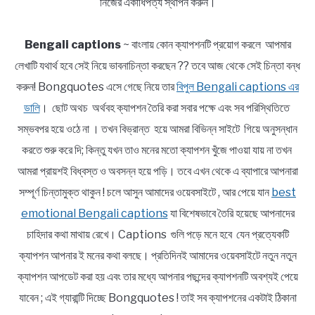
নিজের একাধিপত্য স্থাপন করুন।
Bengali captions
~ বাংলায় কোন ক্যাপশনটি প্রয়োগ করলে আপমার
লেখাটি যথার্থ হবে সেই নিয়ে ভাবনাচিন্তা করছেন ?? তবে আজ থেকে সেই চিন্তা বন্ধ
করুন! Bongquotes এসে গেছে নিয়ে তার
বিপুল Bengali captions এর
ডালি
। ছোট অথচ অর্থবহ ক্যাপশন তৈরি করা সবার পক্ষে এবং সব পরিস্থিতিতে
সম্ভবপর হয়ে ওঠে না । তখন বিভ্রান্ত হয়ে আমরা বিভিন্ন সাইটে গিয়ে অনুসন্ধান
করতে শুরু করে দি; কিন্তু যখন তাও মনের মতো ক্যাপশন খুঁজে পাওয়া যায় না তখন
আমরা প্রায়শই বিধ্বস্ত ও অবসন্ন হয়ে পড়ি। তবে এখন থেকে এ ব্যাপারে আপনারা
সম্পূর্ণ চিন্তামুক্ত থাকুন ! চলে আসুন আমাদের ওয়েবসাইটে , আর পেয়ে যান
best
emotional Bengali captions
যা বিশেষভাবে তৈরি হয়েছে আপনাদের
চাহিদার কথা মাথায় রেখে। Captions গুলি পড়ে মনে হবে যেন প্রত্যেকটি
ক্যাপশন আপনার ই মনের কথা বলছে। প্রতিদিনই আমাদের ওয়েবসাইটে নতুন নতুন
ক্যাপশন আপডেট করা হয় এবং তার মধ্যে আপনার পছন্দের ক্যাপশনটি অবশ্যই পেয়ে
যাবেন ; এই গ্যারান্টি দিচ্ছে Bongquotes ! তাই সব ক্যাপশনের একটাই ঠিকানা