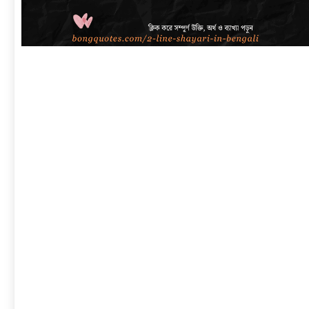
link
to
বাংলা
শায়েরী
২
লাইনে
|
সেরা
প্রেম,
দুঃখ,
রোমান্টিক,
অ্যাটিটিউড
ও
2
Line