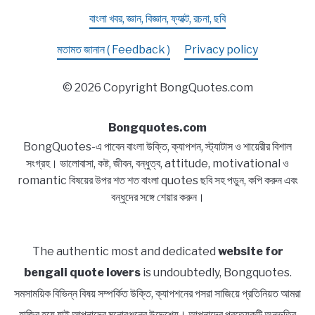
বাংলা খবর, জ্ঞান, বিজ্ঞান, ফ্যাক্ট, রচনা, ছবি
মতামত জানান ( Feedback )
Privacy policy
© 2026 Copyright BongQuotes.com
Bongquotes.com
BongQuotes-এ পাবেন বাংলা উক্তি, ক্যাপশন, স্ট্যাটাস ও শায়েরীর বিশাল
সংগ্রহ। ভালোবাসা, কষ্ট, জীবন, বন্ধুত্ব, attitude, motivational ও
romantic বিষয়ের উপর শত শত বাংলা quotes ছবি সহ পড়ুন, কপি করুন এবং
বন্ধুদের সঙ্গে শেয়ার করুন।
The authentic most and dedicated
website for
bengali quote lovers
is undoubtedly, Bongquotes.
সমসাময়িক বিভিন্ন বিষয় সম্পর্কিত উক্তি, ক্যাপশনের পসরা সাজিয়ে প্রতিনিয়ত আমরা
হাজির হয়ে যাই আপনাদের মনোরঞ্জনের উদ্দেশ্যে। আপনাদের প্রত্যেকটি অনুভূতির