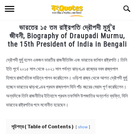
Skip
Searc
to
content
ভারতের ১৫ তম রাষ্ট্রপতি দ্রৌপদী মুর্মু’র
TECHNOLOGY
জীবনী, Biography of Draupadi Murmu,
the 15th President of India in Bengali
HEALTH & LIFESTYLE
দ্রৌপদী মুর্মু হলেন একজন ভারতীয় রাজনীতিবিদ এবং ভারতের বর্তমান রাষ্ট্রপতি। তিনি
in
BIOGRAPHY
Biography
ইতি পূর্বে ২০১৫ সাল থেকে ২০২১ সাল পর্যন্ত ঝাড়খণ্ড রাজ্যের নবম রাজ্যপাল
হিসাবে রাজনৈতিক দায়িত্ব পালন করেছিলেন। ওড়িশা রাজ্য থেকে আগত দ্রৌপদী মুর্মু
EDUCATIONAL
হচ্ছেন ভারতের ঝাড়খণ্ডের প্রথম রাজ্যপাল যিনি পাঁচ বছরের মেয়াদ পূর্ণ করেছিলেন।
BENGALI WISHES
অন্যদিকে তিনি রাজনীতির ইতিহাসে প্রথম তফসিলি উপজাতির অন্তর্গত ব্যক্তি, যিনি
ভারতের রাষ্ট্রপতির পদে মনোনীত হয়েছেন।
QUOTES & CAPTIONS
সূচিপত্র ( Table of Contents )
show
NEWS