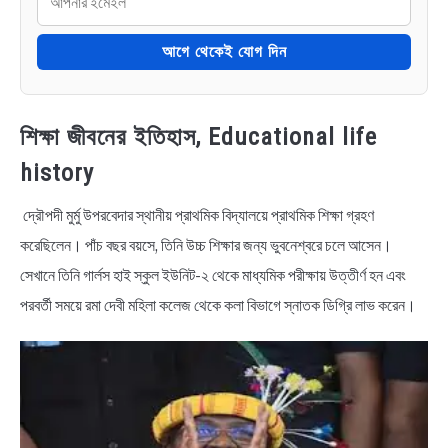
আগে থেকেই যোগ দিন
শিক্ষা জীবনের ইতিহাস, Educational life
history
দ্রৌপদী মুর্মু উপরবেদার স্থানীয় প্রাথমিক বিদ্যালয়ে প্রাথমিক শিক্ষা গ্রহণ
করেছিলেন। পাঁচ বছর বয়সে, তিনি উচ্চ শিক্ষার জন্য ভুবনেশ্বরে চলে আসেন।
সেখানে তিনি গার্লস হাই স্কুল ইউনিট-২ থেকে মাধ্যমিক পরীক্ষায় উত্তীর্ণ হন এবং
পরবর্তী সময়ে রমা দেবী মহিলা কলেজ থেকে কলা বিভাগে স্নাতক ডিগ্রি লাভ করেন।