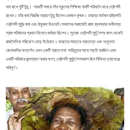
নাম রাখে পুটি টুডু। পরবর্তী সময়ে তাঁর স্কুলের শিক্ষিকা নামটি পরিবর্তন করে দ্রৌপদী
রাখেন। তাঁর বাবা বিরাঞ্চি নারায়ণ টুডু ছিলেন একজন কৃষক। তাছাড়া বর্তমান রাষ্ট্রপতি
দ্রৌপদী মুর্মুর বাবা এবং ঠাকুরদা উভয়েই সেকালের পঞ্চায়েতি রাজ ব্যবস্থার অধীনস্থ
গ্রাম পরিষদের প্রধান হিসেবে কর্মরত ছিলেন। সুতরাং দ্রৌপদী মুর্মু শৈশব কাল থেকেই
রাজনৈতিক পরিবেশে বেড়ে উঠেছেন। ভারতের সবচেয়ে প্রত্যন্ত এবং অনুন্নত
জেলাগুলির অন্তর্গত এমন একটি গ্রামে তথা দারিদ্র্যের সাথে লড়াই করছিল এমন
একটি পরিবারে জন্মগ্রহণ করার ফলে, দ্রৌপদী মুর্মুর শৈশবকাল ছিল বিভিন্ন চ্যালেঞ্জে
পরিপূর্ণ।