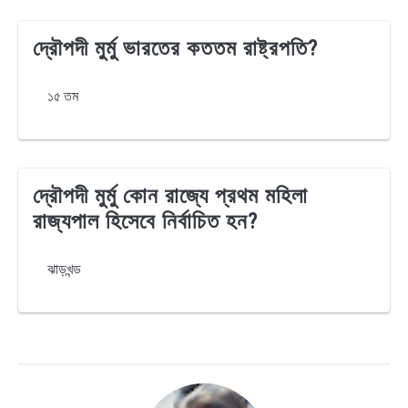
দ্রৌপদী মুর্মু ভারতের কততম রাষ্ট্রপতি?
১৫ তম
দ্রৌপদী মুর্মু কোন রাজ্যে প্রথম মহিলা
রাজ্যপাল হিসেবে নির্বাচিত হন?
ঝাড়খন্ড