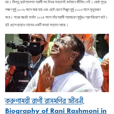
হয়। কিন্তু দুর্ভাগ্যবশত স্বামী সহ উভয় সন্তানই বর্তমানে জীবিত নেই। জেষ্ঠ পুত্র
লক্ষ্মণ মুর্মু ২০০৯ সালে মারা যায় এবং ছোট ছেলে সিপ্পুন মুর্মু ২০১৩ সালে মৃত্যুবরণ
করে। পরের বছরই অর্থাৎ ২০১৪ সালে তাঁর স্বামী শ্যামচরণ মুর্মুরও প্রাণবিয়োগ ঘটে।
দুই ছেলে ছাড়াও তাদের একটি কন্যা সন্তান আছে।
করুণাময়ী রাণী রাসমণির জীবনী,
Biography of Rani Rashmoni in