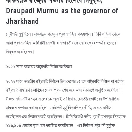
ঝাড়খণ্ড রাজ্যের গভর্নর হিসেবে নিযুক্ত,
Draupadi Murmu as the governor of
Jharkhand
দ্রৌপদী মুর্মু ছিলেন ঝাড়খণ্ড রাজ্যের প্রথম মহিলা রাজ্যপাল। তিনি ওড়িশা থেকে
আসা প্রথম মহিলা আদিবাসী নেত্রী যিনি ভারতীয় কোনো রাজ্যের গভর্নর হিসেবে
নিযুক্ত হয়েছিলেন।
২০২২ সালে ভারতের রাষ্ট্রপতি নির্বাচনের বিবরণ
২০২২ সালে ভারতীয় রাষ্ট্রপতি নির্বাচন ছিল দেশের ১৫ তম রাষ্ট্রপতি নির্বাচন যা বর্তমান
রাষ্ট্রপতি রাম নাথ কোবিন্দের মেয়াদ প্রায় শেষ হয়ে আসার কারণে অনুষ্ঠিত হয়েছিল ।
উক্ত নির্বাচনটি ২০২২ সালের ১৮ জুলাই তারিখে ৯৮.৮৬% ভোটারের উপস্থিতির
মাধ্যমে সম্পন্ন করা হয়েছিল। দ্রৌপদী মুর্মু বিজেপি প্রার্থী হিসেবে মনোনীত
হয়েছিলেন এবং নির্বাচনে জয়ী হয়েছিলেন। তিনি বিরোধী দলীয় প্রার্থী যশবন্ত সিনহাকে
২৯৬,৬২৬ ভোটের ব্যবধানে পরাজিত করেছিলেন। এই নির্বাচন দ্রৌপদী মুর্মুকে