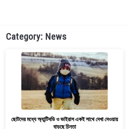
TECHNOLOGY
Category:
News
HEALTH & LIFESTYLE
BIOGRAPHY
EDUCATIONAL
BENGALI WISHES
QUOTES & CAPTIONS
ছোটদের মধ্যে অ্যান্টিবডি ও ভাইরাস একই সাথে দেখা দেওয়ায়
link
to
বাড়ছে চিন্তা