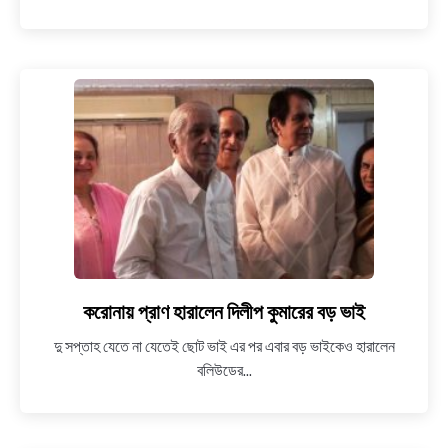
হতে
চলেছে
কলকাতা
থেকে
লন্ডনের
বিমান
করোনায় প্রাণ হারালেন দিলীপ কুমারের বড় ভাই
link
to
দু সপ্তাহ যেতে না যেতেই ছোট ভাই এর পর এবার বড় ভাইকেও হারালেন
করোনায়
বলিউডের...
প্রাণ
হারালেন
দিলীপ