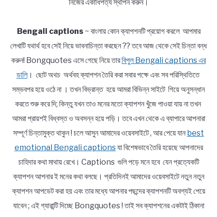
নিজের একাধিপত্য স্থাপন করুন।
Bengali captions
~ বাংলায় কোন ক্যাপশনটি প্রয়োগ করলে আপমার
লেখাটি যথার্থ হবে সেই নিয়ে ভাবনাচিন্তা করছেন ?? তবে আজ থেকে সেই চিন্তা বন্ধ
করুন! Bongquotes এসে গেছে নিয়ে তার
বিপুল Bengali captions এর
ডালি
। ছোট অথচ অর্থবহ ক্যাপশন তৈরি করা সবার পক্ষে এবং সব পরিস্থিতিতে
সম্ভবপর হয়ে ওঠে না । তখন বিভ্রান্ত হয়ে আমরা বিভিন্ন সাইটে গিয়ে অনুসন্ধান
করতে শুরু করে দি; কিন্তু যখন তাও মনের মতো ক্যাপশন খুঁজে পাওয়া যায় না তখন
আমরা প্রায়শই বিধ্বস্ত ও অবসন্ন হয়ে পড়ি। তবে এখন থেকে এ ব্যাপারে আপনারা
সম্পূর্ণ চিন্তামুক্ত থাকুন ! চলে আসুন আমাদের ওয়েবসাইটে , আর পেয়ে যান
best
emotional Bengali captions
যা বিশেষভাবে তৈরি হয়েছে আপনাদের
চাহিদার কথা মাথায় রেখে। Captions গুলি পড়ে মনে হবে যেন প্রত্যেকটি
ক্যাপশন আপনার ই মনের কথা বলছে। প্রতিদিনই আমাদের ওয়েবসাইটে নতুন নতুন
ক্যাপশন আপডেট করা হয় এবং তার মধ্যে আপনার পছন্দের ক্যাপশনটি অবশ্যই পেয়ে
যাবেন ; এই গ্যারান্টি দিচ্ছে Bongquotes ! তাই সব ক্যাপশনের একটাই ঠিকানা