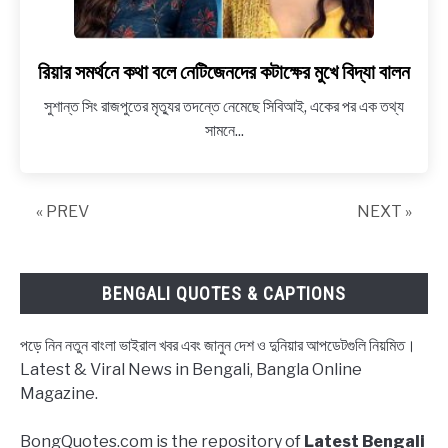
রিয়ার সমর্থনে কথা বলে নেটিজেনদের কটাক্ষের মুখে বিদ্যা বালন
link
to
সুশান্ত সিং রাজপুতের মৃত্যুর তদন্তে নেমেছে সিবিআই, একের পর এক তথ্য
রিয়ার
সামনে...
সমর্থনে
কথা
বলে
« PREV
NEXT »
নেটিজেনদের
কটাক্ষের
মুখে
বিদ্যা
BENGALI QUOTES & CAPTIONS
বালন
পড়ে নিন নতুন বাংলা ভাইরাল খবর এবং জানুন দেশ ও দুনিয়ার আপডেটগুলি নিয়মিত।
Latest & Viral News in Bengali, Bangla Online
Magazine.
BongQuotes.com is the repository of
Latest Bengali