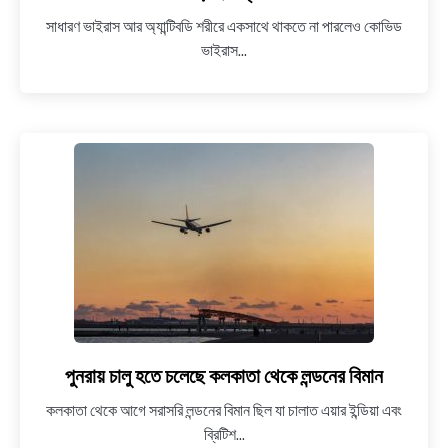
NEWS
ছোটদের
সাধারণ ভাইরাস আর অ্যান্টিবডি শরীরে একসাথে থাকতে না পারলেও কোভিড
মধ্যে
ভাইরাস...
অ্যান্টিবডি
BENGALI LYRICS
ও
ভাইরাস
BENGALI NAMES
একই
সাথে
BENGALI STORIES
দেখা
দেওয়ায়
বাড়ছে
চিন্তা
পুনরায় চালু হতে চলেছে কলকাতা থেকে লন্ডনের বিমান
link
to
কলকাতা থেকে আগে সরাসরি লন্ডনের বিমান ছিল যা চালাত এয়ার ইন্ডিয়া এবং
পুনরায়
ব্রিটিশ...
চালু