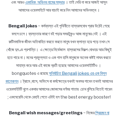
এবং আরও
একাধিক অভিনব নামের সম্ভার
। তাই দেরি না করে আজই আসুন
আমাদের ওয়েবসাইটে আর যাচাই করে নিন আমাদের অভিনবত্ব ।
Bengali jokes
~ কর্মব্যস্ত এই পৃথিবীতে হাস্যরসবোধ প্রায় উঠেই গেছে
বললে চলে। ব্যস্ততার কারণে বই পড়ার সময়টুকুও আজ মানুষের নেই । এই
রুটিনমাফিক জীবন অতিবাহিত করতে করতে মানুষ যখন ক্লান্ত হয়ে পড়ে তখন সে
খোঁজে দুদণ্ড প্রশান্তি। এ ক্ষেত্রে নির্ভেজাল হাস্যরসের বিকল্প বোধহয় আর কিছুই
হতে পারে না। মনের প্রফুল্লতা ও এক গাল হাসি মানুষকে অনেক কষ্টই লাঘব করতে
সাহায্য করে আর এই কাজে ব্রতী হয়েছে আমাদের ওয়েবসাইটটিও ।
bongquotes এ রয়েছে
সুনির্বাচিত Bengali jokes এর এক বিপুল
কালেকশন
। ট্রামে ,বাসে, অফিসে বা কর্মক্ষেত্রে যখনই অবসর পাবেন তখনই আমাদের
ওয়েবসাইটটি খুলে একবার আমাদের জোকসের বর্ণময় পাতায় চোখ বুলিয়ে নিতেই পারেন
; একঘেয়েমি থেকে রেহাই পেতে এটাই হল the best energy booster!
Bengali wish messages/greetings
~ নিজের
প্রিয়জন বা