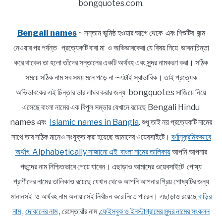
bongquotes.com.
Bengali names
~ সন্তান ভূমিষ্ঠ হওয়ার আগে থেকে এবং শিশুটির জন্ম
নেওয়ার পর পর্যন্ত প্রত্যেকটি বাবা মা ও অভিভাবকেরা যে বিষয় নিয়ে ভাবনাচিন্তা
করে থাকেন তা হলো তাঁদের সন্তানের একটি অর্থবহ এবং সুন্দর নামকরণ করা। সঠিক
সময়ে সঠিক নাম সব সময় মনে পড়ে না ~এটাই স্বাভাবিক। তাই প্রত্যেক
অভিভাবকের এই চিন্তার ভার লাঘব করার জন্য bongquotes সাজিয়ে নিয়ে
এসেছে বাংলা নামের এক বিপুল সম্ভার যেখানে রয়েছে Bengali Hindu
names এবং
Islamic names in Bangla
. শুধু তাই নয় প্রত্যেকটি নামের
সাথে তার সঠিক মানেও সংযুক্ত করা হয়েছে আমাদের ওয়েবসাইটে।
বর্ণানুক্রমিকভাবে
অর্থাৎ Alphabetically সাজানো এই বাংলা নামের তালিকায়
আপনি আপনার
পছন্দের নাম নিশ্চিতভাবে পেয়ে যাবেন। এছাড়াও আমাদের ওয়েবসাইটে পোষ্য
প্রাণীদের নামের তালিকাও রয়েছে যেখান থেকে আপনি আপনার প্রিয় পোষ্যটির জন্য
মানানসই ও অর্থবহ নাম অনায়াসেই নির্বাচন করে নিতে পারেন। এছাড়াও রয়েছে
বাড়ির
নাম
,
দোকানের নাম
, রেস্তোরাঁর নাম ,
ফেইসবুক ও ইনস্টাগ্রামের সুন্দর নামের সংকলন