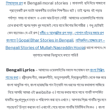
শিক্ষামূলক গল্প
বা Bengali moral stories । মানানসই ছবি দিয়ে সাজানো
প্রত্যেকটি গল্প যতটা আকর্ষণীয় ততধিক শিক্ষণীয়ও বটে। তাই গল্পের বই পড়ার
পর্যাপ্ত সময় না থাকলে ও এখন আর চিন্তা নেই!! আমাদের ওয়েবসাইটের পাতায়
চোখ রাখলেই গল্পের স্বাদ খুব সহজেই পেয়ে যাবে কিশোর কিশোরীরা । শুধু ছোটরাই
কেন বড়দেরও যে এই গল্প (
ধর্মীয় ও আধ্যাত্মিক গল্প সমূহ
,
গোপাল ভাঁড়ের মজার গল্প
বাংলাতে | Gopal Bhar Stories in Bengali
,
নাসিরুদ্দিন হোজ্জার গল্প –
Bengali Stories of Mullah Nasreddin Hooja
) ভালো লাগবে সে
ব্যাপারে আমরা নিঃসন্দেহে বলতে পারি !!
Bengali Lyrics
– আমাদের ওয়েবসাইটের নবতম সংযোজন হল
বাংলা লিরিক্স,
গানের কথা
। রবীন্দ্রসংগীত, নজরুলগীতি, অতুলপ্রসাদী, দ্বিজেন্দ্রগীতি থেকে শুরু করে
বাংলা আধুনিক গান, বাংলা ছায়াছবির গান ইত্যাদি সব ধরনের গানের কথামালা সাজিয়ে
নিয়ে আসছি আমরা এই website এ l গানের কথার সাথে সাথে গানটি সম্পর্কিত
যাবতীয় পুঙ্খানুপুঙ্খ তথ্য ও পরিবেশন করা হবে এখানে। আপনার প্রিয় গানটির সুর মনে
পড়ছেনা? চিন্তা করবেন না ! এখানেই পেয়ে যাবেন গানটির ইউটিউব লিংকও । বাংলা