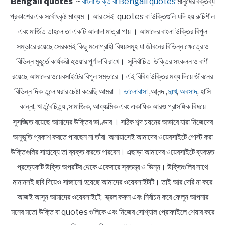
Bengali quotes
~
বাংলা উক্তি বা Bengali quotes
মানুষের বক্তব্য
প্রকাশের এক সর্বোৎকৃষ্ট মাধ্যম । আর সেই quotes বা উক্তিগুলি যদি হয় রুচিশীল
এবং মার্জিত তাহলে তা একটি আলাদা মাত্রা পায় । আমাদের বাংলা উক্তির বিপুল
সম্ভারে রয়েছে সেরকমই কিছু মনোগ্রাহী বিষয়সমূহ যা জীবনের বিভিন্ন ক্ষেত্রে ও
বিভিন্ন মুহূর্তে কার্যকরী হওয়ার পূর্ণ দাবি রাখে। সুনির্বাচিত উক্তির সংকলন ও বাণী
রয়েছে আমাদের ওয়েবসাইটের বিপুল সম্ভারে । এই বিবিধ উক্তির মধ্য দিয়ে জীবনের
বিভিন্ন দিক তুলে ধরার চেষ্টা করেছি আমরা ।
ভালোবাসা
,আনন্দ ,
দুঃখ
,
অবসাদ
, হাসি
কান্না, ঋতুবৈচিত্র্য ,সামাজিক, আধ্যাত্মিক এবং একাধিক আরও প্রাসঙ্গিক বিষয়ে
সুসজ্জিত রয়েছে আমাদের উক্তির ভাণ্ডার । সঠিক শব্দ চয়নের অভাবে যারা নিজেদের
অনুভূতি প্রকাশ করতে পারছেন না তাঁরা অনায়াসেই আমাদের ওয়েবসাইটে পোস্ট করা
উক্তিগুলির সাহায্যে তা ব্যক্ত করতে পারবেন। এছাড়া আমাদের ওয়েবসাইটে ব্যবহৃত
প্রত্যেকটি উক্তি অপরটির থেকে একেবারে স্বতন্ত্র ও ভিন্ন। উক্তিগুলির সাথে
মানানসই ছবি দিয়েও সাজানো হয়েছে আমাদের ওয়েবসাইটটি। তাই আর দেরি না করে
আজই আসুন আমাদের ওয়েবসাইটে; স্ক্রল করুন এবং নির্বাচন করে ফেলুন আপনার
মনের মতো উক্তি বা quotes গুলিকে এবং নিজের সোশ্যাল প্রোফাইলে শেয়ার করে