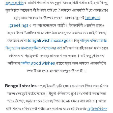
বন্ধুকে জন্মদিন
বা তার বিশেষ কোনো শুভমুহূর্তে শুভেচ্ছাবার্তা পাঠাতে চাইছেন? কিন্তু
বুঝে উঠতে পারছেন না কী লিখবেন, তাই তো ? আমাদের ওয়েবসাইট টি তে একবার চোখ
রাখুন; আর দেখবেন এখানেই পেয়ে গেছেন আপনার পছন্দসই
bengali
greetings
ও আপনার মনের মতন বার্তাটি। বিবাহবার্ষিকী ও জন্মদিন ছাড়াও
বছরের বিশেষ দিনগুলিকে আরও তাৎপর্যময় করে তুলতে আমাদের ওয়েবসাইটে রয়েছে
হাজারেরও বেশি
Bengali wish messages
। কিছু
কাব্যিক ভঙ্গিতে আবার
কিছু গদ্যের আকারে সুসজ্জিত এই শুভেচ্ছা বার্তা
গুলি আপনার চাহিদার কথা মাথায় রেখে
রুচিসম্মত ও প্রত্যেকটি স্বতন্ত্র ভাবে রচনা করা হয়েছে । তাই বন্ধু ,পরিজন ও
আত্মীয়দের
শুভদিনে good wishes
পাঠাতে স্ক্রল করুন আমাদের ওয়েবসাইটের
পেজ টি আর পেয়ে যান আপনার পছন্দসই বার্তাটি ।
Bengali stories
~ প্রযুক্তির উন্নতি হওয়ার সাথে সাথে শিশুরা তাদের শৈশব
অনেক ক্ষেত্রেই হারাতে বসেছে। ঠাকুমা -দিদিমাদের মুখে গল্প শোনা বা অবসর সময়
গল্পের বই পড়া, স্কুলের পড়ার চাপে বহু শিশুদেরই আর সম্ভব হয়ে ওঠে না । আমরা
তাই শিশুদের চাহিদার কথা মাথায় রেখে আমাদের ওয়েবসাইটে রেখেছি
ছোটদের বিভিন্ন