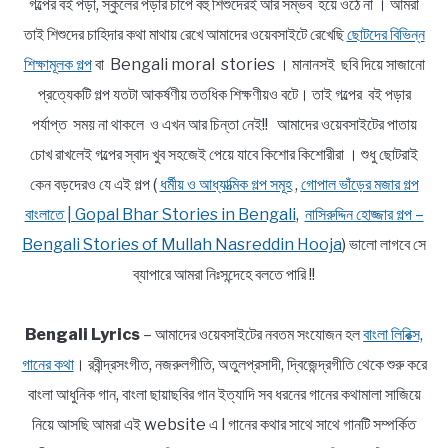
গল্পের বই পড়া, স্কুলের পড়ার চাপে বহু শিশুদেরই আর সম্ভব হয়ে ওঠে না । আমরা
তাই শিশুদের চাহিদার কথা মাথায় রেখে আমাদের ওয়েবসাইটে রেখেছি
ছোটদের বিভিন্ন
শিক্ষামূলক গল্প
বা Bengali moral stories । মানানসই ছবি দিয়ে সাজানো
প্রত্যেকটি গল্প যতটা আকর্ষণীয় ততধিক শিক্ষণীয়ও বটে। তাই গল্পের বই পড়ার
পর্যাপ্ত সময় না থাকলে ও এখন আর চিন্তা নেই!! আমাদের ওয়েবসাইটের পাতায়
চোখ রাখলেই গল্পের স্বাদ খুব সহজেই পেয়ে যাবে কিশোর কিশোরীরা । শুধু ছোটরাই
কেন বড়দেরও যে এই গল্প (
ধর্মীয় ও আধ্যাত্মিক গল্প সমূহ
,
গোপাল ভাঁড়ের মজার গল্প
বাংলাতে | Gopal Bhar Stories in Bengali
,
নাসিরুদ্দিন হোজ্জার গল্প –
Bengali Stories of Mullah Nasreddin Hooja
) ভালো লাগবে সে
ব্যাপারে আমরা নিঃসন্দেহে বলতে পারি !!
Bengali Lyrics
– আমাদের ওয়েবসাইটের নবতম সংযোজন হল
বাংলা লিরিক্স,
গানের কথা
। রবীন্দ্রসংগীত, নজরুলগীতি, অতুলপ্রসাদী, দ্বিজেন্দ্রগীতি থেকে শুরু করে
বাংলা আধুনিক গান, বাংলা ছায়াছবির গান ইত্যাদি সব ধরনের গানের কথামালা সাজিয়ে
নিয়ে আসছি আমরা এই website এ l গানের কথার সাথে সাথে গানটি সম্পর্কিত