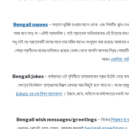
Bengali names
~ সন্তান ভূমিষ্ঠ হওয়ার আগে থেকে এবং শিশুটির জন্ম নেও
সময় মনে পড়ে না ~এটাই স্বাভাবিক। তাই প্রত্যেক অভিভাবকের এই চিন্তার 
শুধু তাই নয় প্রত্যেকটি নামের সাথে তার সঠিক মানেও সংযুক্ত করা হয়েছে আমাদে
পোষ্য প্রাণীদের নামের তালিকাও রয়েছে যেখান থেকে আপনি আপনার প্রিয় পোষ্যটি
আরও
একাধিক অভি
Bengali jokes
~ কর্মব্যস্ত এই পৃথিবীতে হাস্যরসবোধ প্রায় উঠেই গেছে ব
ক্ষেত্রে নির্ভেজাল হাস্যরসের বিকল্প বোধহয় আর কিছুই হতে পারে না। মনে
jokes এর এক বিপুল কালেকশন
। ট্রামে ,বাসে, অফিসে বা কর্মক্ষেত্রে যখ
Bengali wish messages/greetings
~ নিজের
প্রিয়জন বা বন
দেখবেন এখানেই পেয়ে গেছেন আপনার পছন্দসই
bengali greetings
ও আ