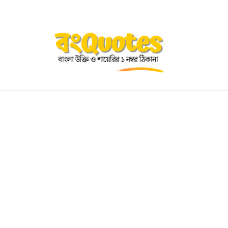
OGRAPHY
EDUCATIONAL
BENGALI WISHES
QUOT
BENGALI NAMES
BENGALI STORIES