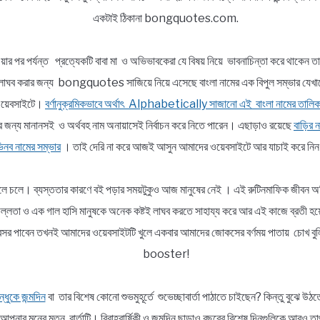
একটাই ঠিকানা bongquotes.com.
য়ার পর পর্যন্ত প্রত্যেকটি বাবা মা ও অভিভাবকেরা যে বিষয় নিয়ে ভাবনাচিন্তা করে থাকেন ত
ভার লাঘব করার জন্য bongquotes সাজিয়ে নিয়ে এসেছে বাংলা নামের এক বিপুল সম্ভা
র ওয়েবসাইটে।
বর্ণানুক্রমিকভাবে অর্থাৎ Alphabetically সাজানো এই বাংলা নামের তালিক
র জন্য মানানসই ও অর্থবহ নাম অনায়াসেই নির্বাচন করে নিতে পারেন। এছাড়াও রয়েছে
বাড়ির ন
নব নামের সম্ভার
। তাই দেরি না করে আজই আসুন আমাদের ওয়েবসাইটে আর যাচাই করে নি
ললে চলে। ব্যস্ততার কারণে বই পড়ার সময়টুকুও আজ মানুষের নেই । এই রুটিনমাফিক জীবন অতি
র প্রফুল্লতা ও এক গাল হাসি মানুষকে অনেক কষ্টই লাঘব করতে সাহায্য করে আর এই কাজে
নই অবসর পাবেন তখনই আমাদের ওয়েবসাইটটি খুলে একবার আমাদের জোকসের বর্ণময় পাতায় চো
booster!
্ধুকে জন্মদিন
বা তার বিশেষ কোনো শুভমুহূর্তে শুভেচ্ছাবার্তা পাঠাতে চাইছেন? কিন্তু বুঝ
পনার মনের মতন বার্তাটি। বিবাহবার্ষিকী ও জন্মদিন ছাড়াও বছরের বিশেষ দিনগুলিকে আরও ত