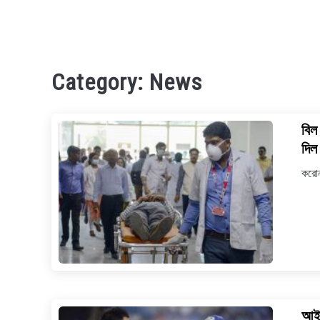
Category:
News
বিল
দিল 
করোন
আইপ