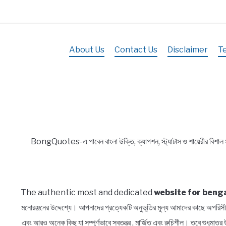
About Us
Contact Us
Disclaimer
T
BongQuotes-এ পাবেন বাংলা উক্তি, ক্যাপশন, স্ট্যাটাস ও শায়েরীর বিশাল
The authentic most and dedicated
website for benga
মনোরঞ্জনের উদ্দেশ্যে। আপনাদের প্রত্যেকটি অনুভূতির মূল্য আমাদের কাছে অ
এবং আরও অনেক কিছু যা সম্পূর্ণভাবে স্বতন্ত্র , মার্জিত এবং রুচিশীল। তবে শুধুম