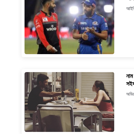
আইপি
নাম
সইফ
অভিন