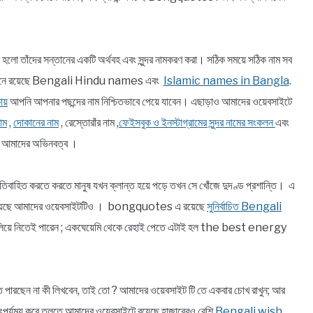
া হলো তাঁদের সন্তানের একটি অর্থবহ এবং সুন্দর নামকরণ করা। সঠিক সময়ে সঠিক নাম সব
র যেখানে রয়েছে Bengali Hindu names এবং
Islamic names in Bangla
.
ায়
আপনি আপনার পছন্দের নাম নিশ্চিতভাবে পেয়ে যাবেন। এছাড়াও আমাদের ওয়েবসাইটে
াম
,
দোকানের নাম
, রেস্তোরাঁর নাম ,
ফেইসবুক ও ইনস্টাগ্রামের সুন্দর নামের সংকলন
এবং
ন আমাদের অভিনবত্ব ।
বাহিত করতে করতে মানুষ যখন ক্লান্ত হয়ে পড়ে তখন সে খোঁজে দুদণ্ড প্রশান্তি। এ
 ব্রতী হয়েছে আমাদের ওয়েবসাইটটিও । bongquotes এ রয়েছে
সুনির্বাচিত Bengali
খ বুলিয়ে নিতেই পারেন ; একঘেয়েমি থেকে রেহাই পেতে এটাই হল the best energy
ে উঠতে পারছেন না কী লিখবেন, তাই তো ? আমাদের ওয়েবসাইট টি তে একবার চোখ রাখুন; আর
াৎপর্যময় করে তুলতে আমাদের ওয়েবসাইটে রয়েছে হাজারেরও বেশি
Bengali wish