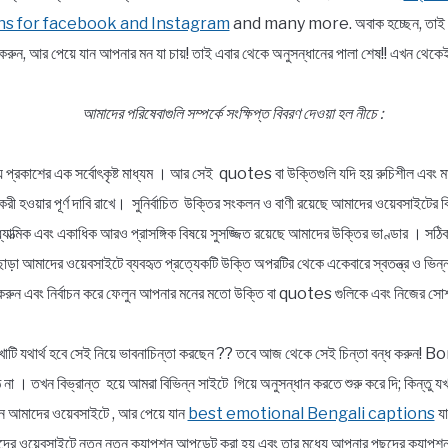
ns for facebook and Instagram
and many more. অবাক হচ্ছেন, তাই তো ?
রুন, আর পেয়ে যান আপনার মন যা চায়! তাই এবার থেকে অনুসন্ধানের পালা শেষ!! এখন 
আমাদের পরিষেবাগুলি সম্পর্কে সংক্ষিপ্ত বিবরণ দেওয়া হল নীচে :
্য প্রকাশের এক সর্বোৎকৃষ্ট মাধ্যম । আর সেই quotes বা উক্তিগুলি যদি হয় রুচিশীল এবং মা
ার্যকরী হওয়ার পূর্ণ দাবি রাখে। সুনির্বাচিত উক্তির সংকলন ও বাণী রয়েছে আমাদের ওয়েবসাইটের 
, আধ্যাত্মিক এবং একাধিক আরও প্রাসঙ্গিক বিষয়ে সুসজ্জিত রয়েছে আমাদের উক্তির ভাণ্ডার । স
ছাড়া আমাদের ওয়েবসাইটে ব্যবহৃত প্রত্যেকটি উক্তি অপরটির থেকে একেবারে স্বতন্ত্র ও ভ
রুন এবং নির্বাচন করে ফেলুন আপনার মনের মতো উক্তি বা quotes গুলিকে এবং নিজের সোশ
াটি যথার্থ হবে সেই নিয়ে ভাবনাচিন্তা করছেন ?? তবে আজ থেকে সেই চিন্তা বন্ধ করুন
না । তখন বিভ্রান্ত হয়ে আমরা বিভিন্ন সাইটে গিয়ে অনুসন্ধান করতে শুরু করে দি; কিন্তু 
আসুন আমাদের ওয়েবসাইটে , আর পেয়ে যান
best emotional Bengali captions
যা
র ওয়েবসাইটে নতুন নতুন ক্যাপশন আপডেট করা হয় এবং তার মধ্যে আপনার পছন্দের ক্যাপশনট