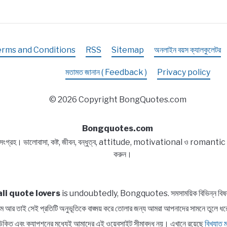
erms and Conditions
RSS
Sitemap
অনলাইন বয়স ক্যালকুলেটর
মতামত জানান ( Feedback )
Privacy policy
© 2026 Copyright BongQuotes.com
Bongquotes.com
 সংগ্রহ। ভালোবাসা, কষ্ট, জীবন, বন্ধুত্ব, attitude, motivational ও romantic বিষয
করুন।
li quote lovers
is undoubtedly, Bongquotes. সমসাময়িক বিভিন্ন বিষয় সম্প
পরিসীম আর তাই সেই প্রতিটি অনুভূতিকে বাঙ্ময় করে তোলার জন্য আমরা আপনাদের সামন
াত্র উক্তি এবং ক্যাপশনের মধ্যেই আমাদের এই ওয়েবসাইট সীমাবদ্ধ নয়। এখানে রয়েছে
বিখ্যাত