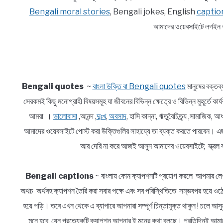
Bengali moral stories
, Bengali jokes, English
captio
আমাদের ওয়েবসাইটে লগইন ক
Bengali quotes
~
বাংলা উক্তি বা Bengali quotes
মানুষের বক্তব
সেরকমই কিছু মনোগ্রাহী বিষয়সমূহ যা জীবনের বিভিন্ন ক্ষেত্রে ও বিভিন্ন মুহূর্তে ক
আমরা ।
ভালোবাসা
,আনন্দ ,
দুঃখ
,
অবসাদ
, হাসি কান্না, ঋতুবৈচিত্র্য ,সামাজিক
আমাদের ওয়েবসাইটে পোস্ট করা উক্তিগুলির সাহায্যে তা ব্যক্ত করতে পারবেন। এ
আর দেরি না করে আজই আসুন আমাদের ওয়েবসাইটে; স্ক্রল ক
Bengali captions
~ বাংলায় কোন ক্যাপশনটি প্রয়োগ করলে আপমার লেখ
অথচ অর্থবহ ক্যাপশন তৈরি করা সবার পক্ষে এবং সব পরিস্থিতিতে সম্ভবপর হয়ে ওঠে 
হয়ে পড়ি। তবে এখন থেকে এ ব্যাপারে আপনারা সম্পূর্ণ চিন্তামুক্ত থাকুন ! চলে 
মনে হবে যেন প্রত্যেকটি ক্যাপশন আপনার ই মনের কথা বলছে। প্রতিদিনই আমাদে