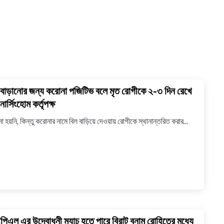
 বাড়ানোর জন্য করোনা পজিটিভ বলে মৃত রোগীকে ২-৩ দিন রেখে
link
to
নার্সিংহোম কর্তৃপক্ষ
বিল
া হয়নি, কিন্তু করোনার নামে বিল বাড়িয়ে দেওয়ায় রোগীকে স্থানান্তরিত করার...
বাড়ানোর
জন্য
করোনা
পজিটিভ
বলে
মৃত
রোগীকে
২-৩
িএল এর উদ্বোধনী ম্যাচ হতে পারে বিরাট বনাম রোহিতের মধ্যে
link
দিন