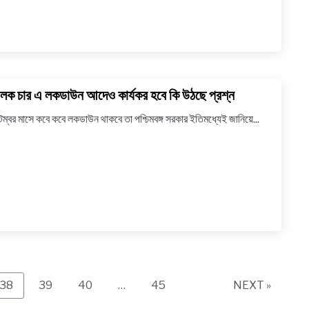
মানুষের
হাহাকার
ক চার এ লকডাউন আদেও কার্যকর হবে কি উঠছে প্রশ্ন
link
to
টেম্বর মাসে কবে কবে লকডাউন থাকবে তা পশ্চিমবঙ্গ সরকার ইতিমধ্যেই জানিয়ে...
আনলক
চার
এ
লকডাউন
আদেও
কার্যকর
হবে
কি
উঠছে
প্রশ্ন
Page
Page
Page
Page
38
39
40
…
45
NEXT »