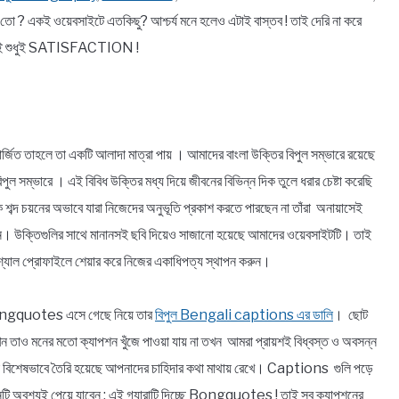
 একই ওয়েবসাইটে এতকিছু? আশ্চর্য মনে হলেও এটাই বাস্তব ! তাই দেরি না করে
থেকেই শুধুই SATISFACTION !
র্জিত তাহলে তা একটি আলাদা মাত্রা পায় । আমাদের বাংলা উক্তির বিপুল সম্ভারে রয়েছে
বিপুল সম্ভারে । এই বিবিধ উক্তির মধ্য দিয়ে জীবনের বিভিন্ন দিক তুলে ধরার চেষ্টা করেছি
ঠিক শব্দ চয়নের অভাবে যারা নিজেদের অনুভূতি প্রকাশ করতে পারছেন না তাঁরা অনায়াসেই
িন্ন। উক্তিগুলির সাথে মানানসই ছবি দিয়েও সাজানো হয়েছে আমাদের ওয়েবসাইটটি। তাই
্যাল প্রোফাইলে শেয়ার করে নিজের একাধিপত্য স্থাপন করুন।
! Bongquotes এসে গেছে নিয়ে তার
বিপুল Bengali captions এর ডালি
। ছোট
যখন তাও মনের মতো ক্যাপশন খুঁজে পাওয়া যায় না তখন আমরা প্রায়শই বিধ্বস্ত ও অবসন্ন
 বিশেষভাবে তৈরি হয়েছে আপনাদের চাহিদার কথা মাথায় রেখে। Captions গুলি পড়ে
ি অবশ্যই পেয়ে যাবেন ; এই গ্যারান্টি দিচ্ছে Bongquotes ! তাই সব ক্যাপশনের