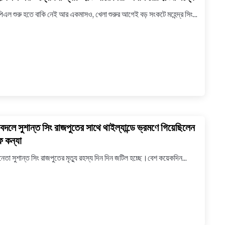
to
রেখে
এল শুরু হতে বাকি নেই আর একমাসও, খেলা শুরুর আগেই বড় সংকটে মহেন্দ্র সিং...
আইপিএল
দিল
এর
নার্সিংহোম
উদ্বোধনী
কর্তৃপক্ষ
ম্যাচ
হতে
পারে
বিরাট
বনাম
রোহিতের
 বদলে সুশান্ত সিং রাজপুতের সাথে থাইল্যান্ডে ভ্রমণে গিয়েছিলেন
link
মধ্যে
to
 কন্যা
নাম
েতা সুশান্ত সিং রাজপুতের মৃত্যু রহস্য দিন দিন জটিল হচ্ছে।বেশ কয়েকদিন...
বদলে
সুশান্ত
সিং
রাজপুতের
সাথে
থাইল্যান্ডে