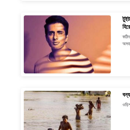
টুই
হির
কঠিন
অসহা
বন্
ওড়িশ