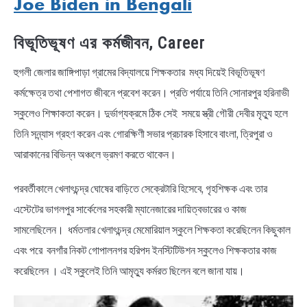
Joe Biden in Bengali
বিভূতিভূষণ এর কর্মজীবন, Career
হুগলী জেলার জাঙ্গিপাড়া গ্রামের বিদ্যালয়ে শিক্ষকতার মধ্য দিয়েই বিভূতিভূষণ
কর্মক্ষেত্র তথা পেশাগত জীবনে প্রবেশ করেন। প্রতি পর্যায়ে তিনি সোনারপুর হরিনাভী
স্কুলেও শিক্ষাকতা করেন। দুর্ভাগ্যক্রমে ঠিক সেই সময়ে স্ত্রী গৌরী দেবীর মৃত্যু হলে
তিনি সন্ন্যাস গ্রহণ করেন এবং গোরক্ষিণী সভার প্রচারক হিসাবে বাংলা, ত্রিপুরা ও
আরাকানের বিভিন্ন অঞ্চলে ভ্রমণ করতে থাকেন।
পরবর্তীকালে খেলাৎচন্দ্র ঘোষের বাড়িতে সেক্রেটারি হিসেবে, গৃহশিক্ষক এবং তার
এস্টেটের ভাগলপুর সার্কেলের সহকারী ম্যানেজারের দায়িত্বভারের ও কাজ
সামলেছিলেন। ধর্মতলার খেলাৎচন্দ্র মেমোরিয়াল স্কুলে শিক্ষকতা করেছিলেন কিছুকাল
এবং পরে বনগাঁর নিকট গোপালনগর হরিপদ ইনস্টিটিউশন স্কুলেও শিক্ষকতার কাজ
করেছিলেন । এই স্কুলেই তিনি আমৃত্যু কর্মরত ছিলেন বলে জানা যায়।