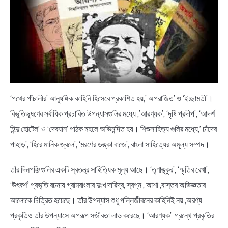
‘পথের পাঁচালীর’ আনুষঙ্গিক কাহিনি হিসেবে প্রকাশিত হয়,’ অপরাজিত’ ও ‘ইচ্ছামতী’।
বিভূতিভূষণের সর্বাধিক প্রচারিত উপন্যাসগুলির মধ্যে ,’আরণ্যক’, ‘দৃষ্টি প্রদীপ’, ‘আদর্শ
হিন্দু হোটেল’ ও ‘দেবযান’ পাঠক মহলে অভিনন্দিত হয়। শিশুসাহিত্য গুলির মধ্যে,’ চাঁদের
পাহাড়’, ‘হিরে মানিক জ্বলে’, ‘মরণের ডঙ্কা বাজে’, বাংলা সাহিত্যের অমূল্য সম্পদ।
তাঁর দিনপঞ্জি গুলির একটি স্বতন্ত্র সাহিত্যিক মূল্য আছে। ‘তৃণাঙ্কুর’, ‘স্মৃতির রেখা’,
‘উৎকর্ণ’ প্রভৃতি রচনায় গ্রামবাংলার দুঃখ দারিদ্র, স্বপ্ন , আশা ,বাস্তব অভিজ্ঞতার
আলোকে চিত্রিত হয়েছে। তাঁর উপন্যাস শুধু পল্লিজীবনের কাহিনিই নয় ,অরণ্য
প্রকৃতিও তাঁর উপন্যাসে অপরূপ সজীবতা লাভ করেছে। ‘আরণ্যক’ গ্রন্থে প্রকৃতির