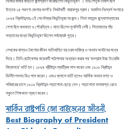
নিজের মামার বাড়িতে জন্মগ্রহণ করেছিলেন বিভূতিভূষণ । তাঁর পৈতৃক নিবাস ছিল
উত্তর ২৪ পরগণা জেলার বনগাঁ’র নিকটবর্তী বারাকপুর গ্রাম। অমলিন নিঃস্বর্গ সংসারে
১৮৯৪ খ্রিস্টাব্দের১২ই সেপ্টেম্বর বিভূতিভূষণের জন্ম। পিতা মহানন্দ বন্দ্যোপাধ্যায়ের
পেশা ছিল কথকতা ও পৌরহিত্য। মাতা ছিলেন মৃণালিনী দেবী। পিতামাতার পাঁচ
সন্তানের মধ্যে বিভূতিভূষণ ছিলেন সর্বজ্যেষ্ঠ পুত্র।
লেখকের বাল্যও কৈশোর জীবন অতিবাহিত হয় চরম দারিদ্র ও অভাব অনটনের মধ্যে
দিয়ে। তিনি ছোটবেলায় কয়েকটি পাঠশালায় অধ্যয়ন করার পর ‘বনগ্রাম উচ্চ ইংরেজি
বিদ্যালয়ে’ ভর্তি হন। ১৮৯৪ খ্রীষ্টাব্দে ম্যাট্রিক পাস করেন এবং ১৯১৮ খ্রিষ্টাব্দে
ডিস্টিংশনসহ বিএ পাস করেন। এমএ ক্লাসে ভর্তি হলেও আর্থিক অভাব বশত ও
পরিবারের চাপে ১৯১৯ খ্রিস্টাব্দে পড়াশোনা ছেড়ে দেন। পড়াশোনা অসমাপ্ত রেখে
স্কুলে শিক্ষকতা গ্রহণ করেন।
মার্কিন রাষ্ট্রপতি জো বাইডেনের জীবনী,
Best Biography of President