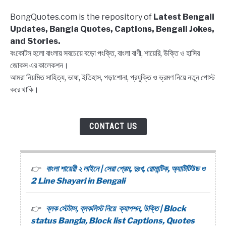
Captions,
BongQuotes.com is the repository of
Latest Bengali
Quotes
Updates, Bangla Quotes, Captions, Bengali Jokes,
and Stories.
বংকোটস হলো বাংলায় সবচেয়ে বড়ো পংক্তি, বাংলা বাণী, শায়েরি, উক্তি ও হাসির
জোকস এর কালেকশন।
আমরা নিয়মিত সাহিত্য, ভাষা, ইতিহাস, পড়াশোনা, প্রযুক্তি ও ভ্রমণ নিয়ে নতুন পোস্ট
করে থাকি।
CONTACT US
বাংলা শায়েরী ২ লাইনে | সেরা প্রেম, দুঃখ, রোমান্টিক, অ্যাটিটিউড ও
2 Line Shayari in Bengali
ব্লক স্টেটাস, ব্লকলিস্ট নিয়ে ক্যাপশন, উক্তি | Block
status Bangla, Block list Captions, Quotes