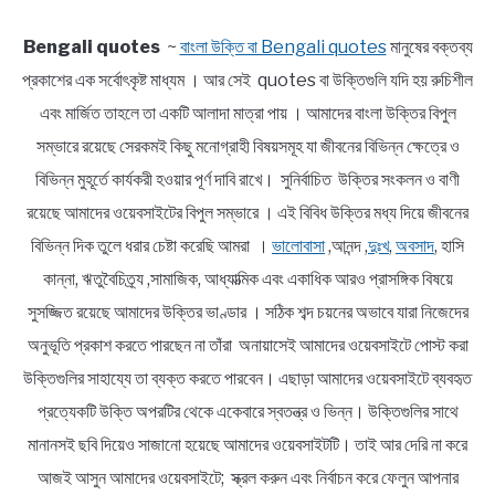
Bengali quotes
~
বাংলা উক্তি বা Bengali quotes
মানুষের বক্তব্য
প্রকাশের এক সর্বোৎকৃষ্ট মাধ্যম । আর সেই quotes বা উক্তিগুলি যদি হয় রুচিশীল
এবং মার্জিত তাহলে তা একটি আলাদা মাত্রা পায় । আমাদের বাংলা উক্তির বিপুল
সম্ভারে রয়েছে সেরকমই কিছু মনোগ্রাহী বিষয়সমূহ যা জীবনের বিভিন্ন ক্ষেত্রে ও
বিভিন্ন মুহূর্তে কার্যকরী হওয়ার পূর্ণ দাবি রাখে। সুনির্বাচিত উক্তির সংকলন ও বাণী
রয়েছে আমাদের ওয়েবসাইটের বিপুল সম্ভারে । এই বিবিধ উক্তির মধ্য দিয়ে জীবনের
বিভিন্ন দিক তুলে ধরার চেষ্টা করেছি আমরা ।
ভালোবাসা
,আনন্দ ,
দুঃখ
,
অবসাদ
, হাসি
কান্না, ঋতুবৈচিত্র্য ,সামাজিক, আধ্যাত্মিক এবং একাধিক আরও প্রাসঙ্গিক বিষয়ে
সুসজ্জিত রয়েছে আমাদের উক্তির ভাণ্ডার । সঠিক শব্দ চয়নের অভাবে যারা নিজেদের
অনুভূতি প্রকাশ করতে পারছেন না তাঁরা অনায়াসেই আমাদের ওয়েবসাইটে পোস্ট করা
উক্তিগুলির সাহায্যে তা ব্যক্ত করতে পারবেন। এছাড়া আমাদের ওয়েবসাইটে ব্যবহৃত
প্রত্যেকটি উক্তি অপরটির থেকে একেবারে স্বতন্ত্র ও ভিন্ন। উক্তিগুলির সাথে
মানানসই ছবি দিয়েও সাজানো হয়েছে আমাদের ওয়েবসাইটটি। তাই আর দেরি না করে
আজই আসুন আমাদের ওয়েবসাইটে; স্ক্রল করুন এবং নির্বাচন করে ফেলুন আপনার