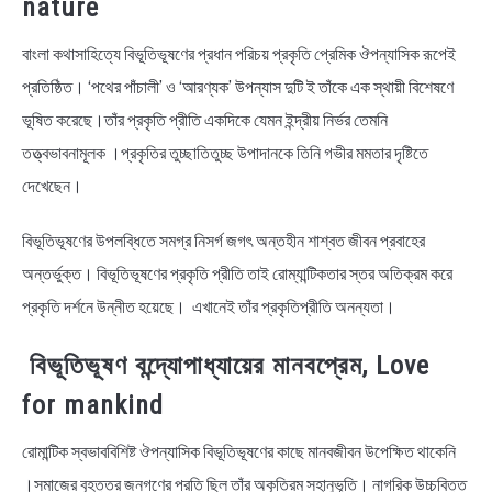
nature
বাংলা কথাসাহিত্যে বিভূতিভূষণের প্রধান পরিচয় প্রকৃতি প্রেমিক ঔপন্যাসিক রূপেই
প্রতিষ্ঠিত। ‘পথের পাঁচালী’ ও ‘আরণ্যক’ উপন্যাস দুটি ই তাঁকে এক স্থায়ী বিশেষণে
ভূষিত করেছে।তাঁর প্রকৃতি প্রীতি একদিকে যেমন ইন্দ্রীয় নির্ভর তেমনি
তত্ত্বভাবনামূলক ।প্রকৃতির তুচ্ছাতিতুচ্ছ উপাদানকে তিনি গভীর মমতার দৃষ্টিতে
দেখেছেন।
বিভূতিভূষণের উপলব্ধিতে সমগ্র নিসর্গ জগৎ অন্তহীন শাশ্বত জীবন প্রবাহের
অন্তর্ভুক্ত। বিভূতিভূষণের প্রকৃতি প্রীতি তাই রোম্যান্টিকতার স্তর অতিক্রম করে
প্রকৃতি দর্শনে উন্নীত হয়েছে। এখানেই তাঁর প্রকৃতিপ্রীতি অনন্যতা।
বিভূতিভূষণ বন্দ্যোপাধ্যায়ের মানবপ্রেম, Love
for mankind
রোমান্টিক স্বভাববিশিষ্ট ঔপন্যাসিক বিভূতিভূষণের কাছে মানবজীবন উপেক্ষিত থাকেনি
।সমাজের বৃহত্তর জনগণের প্রতি ছিল তাঁর অকৃত্রিম সহানুভূতি। নাগরিক উচ্চবিত্ত