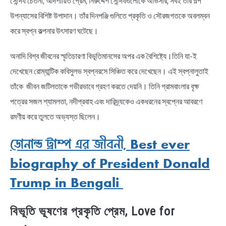
সৌন্দর্য চেতনা, আদর্শায়িত প্রেম, নিরুদ্দেশ সৌন্দর্যগুলোকে অভিসার, সবই তাঁর গল্প
উপন্যাসের বিশিষ্ট উপাদান। তাঁর দিনপঞ্জি গুলিতে প্রকৃতি ও সৌরজগতকে অবলম্বন
করে স্বপ্ন কল্পনার উৎসারণ ঘটেছে।
অনাদি বিশ্ব জীবনের স্মৃতিচারণা বিভূতিমানসের অপর এক বৈশিষ্ট্যে।তিনি যা-ই
দেখেছেন রোম্যান্টিক কবিসুলভ স্বপ্নরসে সিঞ্চিত করে দেখেছেন। এই স্বপ্নালুতাই
তাঁকে জীবন জটিলতাকে গভীরভাবে গ্রহণ করতে দেয়নি। তিনি গ্রামবাংলার বৃক্ষ
পত্রের সজল শ্যামলতা, নদীপ্রবাহ এবং দারিদ্র্যকেও একধরনের স্বপ্নের আবরণে
রমণীয় করে তুলতে অভ্যস্ত ছিলেন।
ডোনাল্ড ট্রাম্প এর জীবনী, Best ever
biography of President Donald
Trump in Bengali
বিভূতি ভূষণের প্রকৃতি প্রেম, Love for