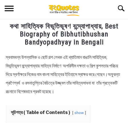
Skip
Searc
to
content
কথা সাহিত্যিক বিভূতিভূষণ বন্দ্যোপাধ্যায়, Best
TECHNOLOGY
Biography of Bibhutibhushan
Bandyopadhyay in Bengali
HEALTH & LIFESTYLE
স্বনামধন্য উপন্যাসিক ও ছোট গল্প লেখক এই খ্যাতিমান বাঙালি সাহিত্যিক,
in
BIOGRAPHY
Biography
বিভূতিভূষণ বন্দ্যোপাধ্যায় সাহিত্য নির্মাণে অপরিসীম দক্ষতা ও শিল্প কুশলতার পরিচয়
দিয়ে স্বর্ণাক্ষরে নিজের নাম বাংলা সাহিত্যের ইতিহাসে স্বাক্ষর করে গেছেন।অফুরন্ত
EDUCATIONAL
প্রাণৈশ্বর্য ও রসনাতৃপ্তির বৈচিত্রে উজ্জ্বল তাঁর সাহিত্যসাধনা যা তাঁর প্রত্যেকটি
BENGALI WISHES
রচনাতে বিশেষভাবে প্রকট হয়েছে।
QUOTES & CAPTIONS
সূচিপত্র ( Table of Contents )
show
NEWS