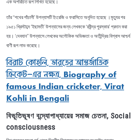
এক অপরিচিত রূপ লিখিত হয়েছে।
তাঁর “পথের পাঁচালী’ উপন্যাসটি ইংরেজি ও ফরাসিতে অনূদিত হয়েছে ।মৃত্যুর পর
১৯৫১ খ্রিস্টাব্দে ‘ইছামতী’ উপন্যাসের জন্য লেখককে ‘রবীন্দ্র পুরস্কার’ প্রদান করা
হয়। ‘দেবযান” উপন্যাসে লেখকের অলৌকিক অভিজ্ঞতা ও অতীন্দ্রিয় বিশ্বাস আশ্চর্য
বাণী রূপ লাভ করেছে।
বিরাট কোহলি, ভারতের আন্তর্জাতিক
ক্রিকেট-এর নক্ষত্র, Biography of
famous Indian cricketer, Virat
Kohli in Bengali
বিভূতিভূষণ বন্দ্যোপাধ্যায়ের সমাজ চেতনা, Social
consciousness