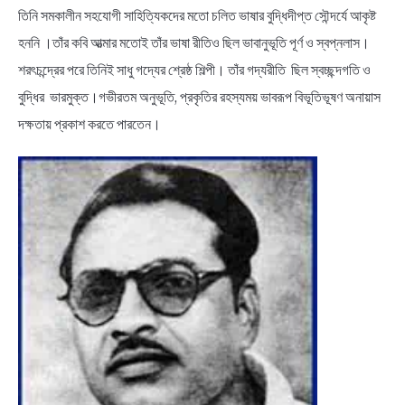
তিনি সমকালীন সহযোগী সাহিত্যিকদের মতো চলিত ভাষার বুদ্ধিদীপ্ত সৌন্দর্যে আকৃষ্ট
হননি ।তাঁর কবি আত্মার মতোই তাঁর ভাষা রীতিও ছিল ভাবানুভূতি পূর্ণ ও স্বপ্নলাস।
শরৎচন্দ্রের পরে তিনিই সাধু গদ্যের শ্রেষ্ঠ শিল্পী। তাঁর গদ্যরীতি ছিল স্বচ্ছন্দগতি ও
বুদ্ধির ভারমুক্ত।গভীরতম অনুভূতি, প্রকৃতির রহস্যময় ভাবরূপ বিভূতিভূষণ অনায়াস
দক্ষতায় প্রকাশ করতে পারতেন।