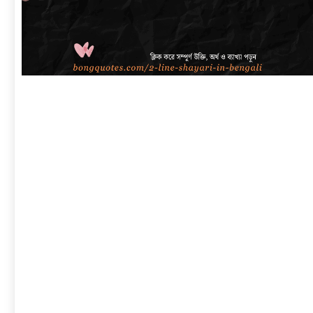
link
to
বাংলা
শায়েরী
২
লাইনে
|
সেরা
প্রেম,
দুঃখ,
রোমান্টিক,
অ্যাটিটিউড
ও