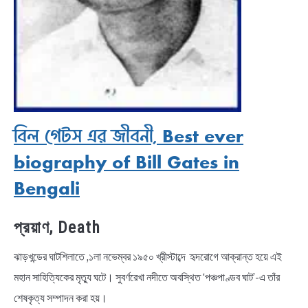
বিল গেটস এর জীবনী, Best ever
biography of Bill Gates in
Bengali
প্রয়াণ, Death
ঝাড়খন্ডের ঘাটশিলাতে ,১লা নভেম্বর ১৯৫০ খ্রীস্টাব্দে হৃদরোগে আক্রান্ত হয়ে এই
মহান সাহিত্যিকের মৃত্যু ঘটে। সুবর্ণরেখা নদীতে অবস্থিত ‘পঞ্চপাণ্ডব ঘাট’-এ তাঁর
শেষকৃত্য সম্পাদন করা হয়।