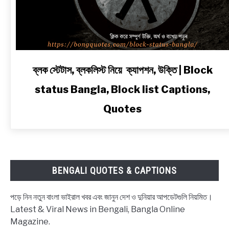
link
ব্লক স্টেটাস, ব্লকলিস্ট নিয়ে ক্যাপশন, উক্তি | Block
to
status Bangla, Block list Captions,
ব্লক
স্টেটাস,
Quotes
ব্লকলিস্ট
নিয়ে
ক্যাপশন,
উক্তি
|
BENGALI QUOTES & CAPTIONS
Block
status
পড়ে নিন নতুন বাংলা ভাইরাল খবর এবং জানুন দেশ ও দুনিয়ার আপডেটগুলি নিয়মিত।
Bangla,
Latest & Viral News in Bengali, Bangla Online
Block
Magazine.
list