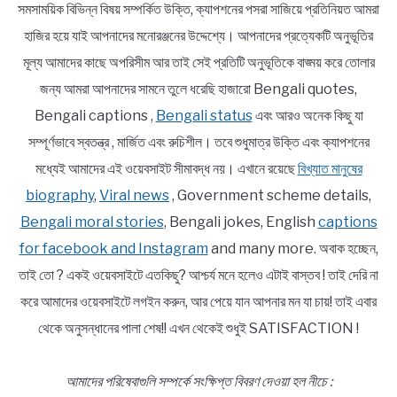
সমসাময়িক বিভিন্ন বিষয় সম্পর্কিত উক্তি, ক্যাপশনের পসরা সাজিয়ে প্রতিনিয়ত আমরা
হাজির হয়ে যাই আপনাদের মনোরঞ্জনের উদ্দেশ্যে। আপনাদের প্রত্যেকটি অনুভূতির
মূল্য আমাদের কাছে অপরিসীম আর তাই সেই প্রতিটি অনুভূতিকে বাঙ্ময় করে তোলার
জন্য আমরা আপনাদের সামনে তুলে ধরেছি হাজারো Bengali quotes,
Bengali captions ,
Bengali status
এবং আরও অনেক কিছু যা
সম্পূর্ণভাবে স্বতন্ত্র , মার্জিত এবং রুচিশীল। তবে শুধুমাত্র উক্তি এবং ক্যাপশনের
মধ্যেই আমাদের এই ওয়েবসাইট সীমাবদ্ধ নয়। এখানে রয়েছে
বিখ্যাত মানুষের
biography
,
Viral news
, Government scheme details,
Bengali moral stories
, Bengali jokes, English
captions
for facebook and Instagram
and many more. অবাক হচ্ছেন,
তাই তো ? একই ওয়েবসাইটে এতকিছু? আশ্চর্য মনে হলেও এটাই বাস্তব ! তাই দেরি না
করে আমাদের ওয়েবসাইটে লগইন করুন, আর পেয়ে যান আপনার মন যা চায়! তাই এবার
থেকে অনুসন্ধানের পালা শেষ!! এখন থেকেই শুধুই SATISFACTION !
আমাদের পরিষেবাগুলি সম্পর্কে সংক্ষিপ্ত বিবরণ দেওয়া হল নীচে :