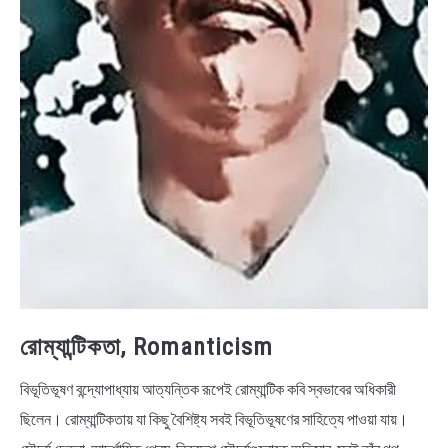
রোম্যান্টিকতা, Romanticism
বিভূতিভূষণ বন্দ্যোপাধ্যায় আত্যন্তিক রূপেই রোম্যান্টিক কবি স্বভাবের অধিকারী
ছিলেন। রোম্যান্টিকতায় যা কিছু বৈশিষ্ট্য সবই বিভূতিভূষণের সাহিত্যে পাওয়া যায়।