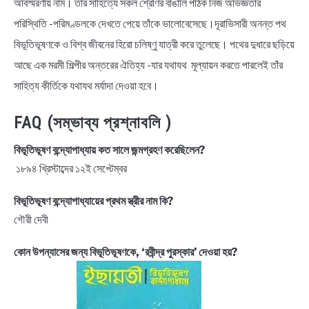
অবিস্মরণীয় নাম। তাঁর সাহিত্যে সকল শ্রেণির বাঙালি পাঠক নিজ অভিজ্ঞতার
পরিস্থিতি -পরিমণ্ডলকে দেখতে পেয়ে তাঁকে ভালোবেসেছে।দূরাভিসারী অনন্ত পথ
বিভূতিভূষণকে ও বিশ্ব জীবনের হিরো চলিষ্ণু যাত্রী করে তুলেছে। পথের দুধারে ছড়িয়ে
আছে এক মরমী শিল্পীর অন্তরের ঐতিহ্য -যার যথাযথ মূল্যায়ন করতে পারলেই তাঁর
সাহিত্য কীর্তিকে যথাযথ মর্যাদা দেওয়া হবে।
FAQ (সম্ভাব্য প্রশ্নাবলি )
বিভূতিভূষণ বন্দ্যোপাধ্যায় কত সালে জন্মগ্রহণ করেছিলেন?
১৮৯৪ খ্রিস্টাব্দের ১২ই সেপ্টেম্বর
বিভূতিভূষণ বন্দ্যোপাধ্যায়ের প্রথম স্ত্রীর নাম কি?
গৌরী দেবী
কোন উপন্যাসের জন্য বিভূতিভূষণকে, ‘রবীন্দ্র পুরস্কার’ দেওয়া হয়?