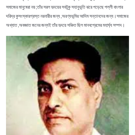
সমাজের মানুষেরা নয় ;তাঁর সরল হৃদয়ের সবটুকু সহানুভূতি ঝরে পড়েছে পল্লী বাংলার
দরিদ্র কুসংস্কারগ্রস্ত নরনারীর জন্য ,অরণ্যভূমির আদিম সন্তানদের জন্য।সমাজের
অখ্যাত ,অবজ্ঞাত জনের জন্যই তাঁর হৃদয়ে সঞ্চিত ছিল মানবপ্রেমের মহার্ঘ্য সম্পদ।