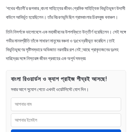
‘পথের পাঁচালী’র রূপকার ,বাংলা সাহিত্যের জীবন প্রেমিক সাহিত্যিক বিভূতিভূষণ উদাসী
BENGALI LYRICS
বাউলে আবির্ভূত হয়েছিলেন। তাঁর বিচরণভূমি ছিল গ্রামবাংলার চিরসবুজ বনাঞ্চল।
BENGALI NAMES
তিনি নিসর্গকে ভালোবেসে এক মহাজীবনের উপলব্ধিতে উত্তীর্ণ হয়েছিলেন। সেই সঙ্গে
গভীর মানবপ্রীতি তাঁকে সাধারণ মানুষের বঞ্চনা ও দুঃখে দ্রবীভূত করেছিল।তাই
BENGALI STORIES
বিভূতিভূষণের সৃষ্টিসম্ভারে অভিজাত নরনারীর গল্প নেই ;আছে প্রাকৃতজনের দুঃসহ
দারিদ্রের সঙ্গে নিস্তরঙ্গ জীবন প্রবাহের এক অপূর্ব সমন্বয়
বাংলা রিওয়ার্ডস ও ক্যাশ প্রাইজ শীঘ্রই আসছে!
সবার আগে সুযোগ পেতে এখনই ওয়েটলিস্টে যোগ দিন।