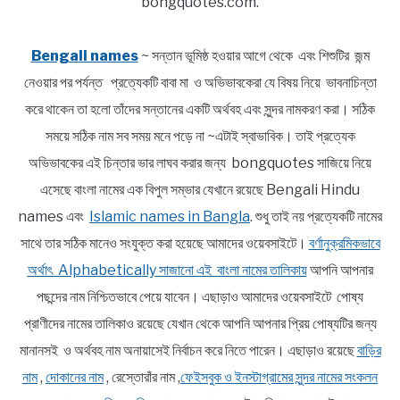
bongquotes.com.
Bengali names
~ সন্তান ভূমিষ্ঠ হওয়ার আগে থেকে এবং শিশুটির জন্ম
নেওয়ার পর পর্যন্ত প্রত্যেকটি বাবা মা ও অভিভাবকেরা যে বিষয় নিয়ে ভাবনাচিন্তা
করে থাকেন তা হলো তাঁদের সন্তানের একটি অর্থবহ এবং সুন্দর নামকরণ করা। সঠিক
সময়ে সঠিক নাম সব সময় মনে পড়ে না ~এটাই স্বাভাবিক। তাই প্রত্যেক
অভিভাবকের এই চিন্তার ভার লাঘব করার জন্য bongquotes সাজিয়ে নিয়ে
এসেছে বাংলা নামের এক বিপুল সম্ভার যেখানে রয়েছে Bengali Hindu
names এবং
Islamic names in Bangla
. শুধু তাই নয় প্রত্যেকটি নামের
সাথে তার সঠিক মানেও সংযুক্ত করা হয়েছে আমাদের ওয়েবসাইটে।
বর্ণানুক্রমিকভাবে
অর্থাৎ Alphabetically সাজানো এই বাংলা নামের তালিকায়
আপনি আপনার
পছন্দের নাম নিশ্চিতভাবে পেয়ে যাবেন। এছাড়াও আমাদের ওয়েবসাইটে পোষ্য
প্রাণীদের নামের তালিকাও রয়েছে যেখান থেকে আপনি আপনার প্রিয় পোষ্যটির জন্য
মানানসই ও অর্থবহ নাম অনায়াসেই নির্বাচন করে নিতে পারেন। এছাড়াও রয়েছে
বাড়ির
নাম
,
দোকানের নাম
, রেস্তোরাঁর নাম ,
ফেইসবুক ও ইনস্টাগ্রামের সুন্দর নামের সংকলন