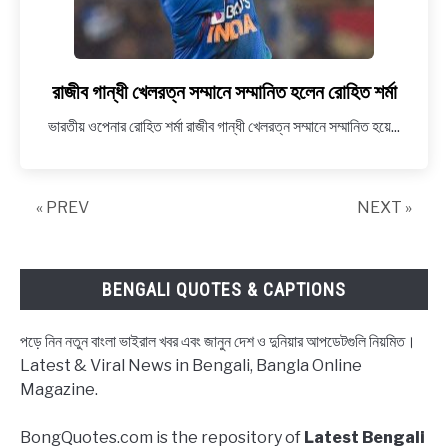
১২
রাজীব গান্ধী খেলরত্ন সম্মানে সম্মানিত হলেন রোহিত শর্মা
link
to
ভারতীয় ওপেনার রোহিত শর্মা রাজীব গান্ধী খেলরত্ন সম্মানে সম্মানিত হয়ে...
রাজীব
গান্ধী
খেলরত্ন
« PREV
NEXT »
সম্মানে
সম্মানিত
হলেন
রোহিত
BENGALI QUOTES & CAPTIONS
শর্মা
পড়ে নিন নতুন বাংলা ভাইরাল খবর এবং জানুন দেশ ও দুনিয়ার আপডেটগুলি নিয়মিত।
Latest & Viral News in Bengali, Bangla Online
Magazine.
BongQuotes.com is the repository of
Latest Bengali