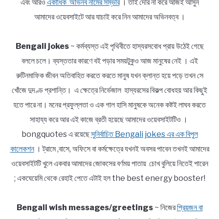
এবং আরও
একাধিক অভিনব নামের সম্ভার
। তাই দেরি না করে আজই আসুন
আমাদের ওয়েবসাইটে আর যাচাই করে নিন আমাদের অভিনবত্ব ।
Bengali jokes
~ কর্মব্যস্ত এই পৃথিবীতে হাস্যরসবোধ প্রায় উঠেই গেছে
বললে চলে। ব্যস্ততার কারণে বই পড়ার সময়টুকুও আজ মানুষের নেই । এই
রুটিনমাফিক জীবন অতিবাহিত করতে করতে মানুষ যখন ক্লান্ত হয়ে পড়ে তখন সে
খোঁজে দুদণ্ড প্রশান্তি। এ ক্ষেত্রে নির্ভেজাল হাস্যরসের বিকল্প বোধহয় আর কিছুই
হতে পারে না। মনের প্রফুল্লতা ও এক গাল হাসি মানুষকে অনেক কষ্টই লাঘব করতে
সাহায্য করে আর এই কাজে ব্রতী হয়েছে আমাদের ওয়েবসাইটটিও ।
bongquotes এ রয়েছে
সুনির্বাচিত Bengali jokes এর এক বিপুল
কালেকশন
। ট্রামে ,বাসে, অফিসে বা কর্মক্ষেত্রে যখনই অবসর পাবেন তখনই আমাদের
ওয়েবসাইটটি খুলে একবার আমাদের জোকসের বর্ণময় পাতায় চোখ বুলিয়ে নিতেই পারেন
; একঘেয়েমি থেকে রেহাই পেতে এটাই হল the best energy booster!
Bengali wish messages/greetings
~ নিজের
প্রিয়জন বা