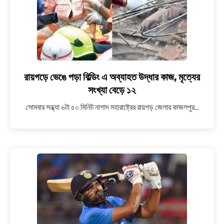
ফিরলেন
দুই
যুবক
রায়গড়ে ভেঙে পড়া বিল্ডিং এ অব্যাহত উদ্ধার কাজ, মৃত্যের
link
to
সংখ্যা বেড়ে ১২
রায়গড়ে
সোমবার সন্ধ্যা ৬টা ৫০ মিনিট নাগাদ মহারাষ্ট্রের রায়গড় জেলার কাজলপুর...
ভেঙে
পড়া
বিল্ডিং
এ
অব্যাহত
উদ্ধার
কাজ,
মৃত্যের
সংখ্যা
বেড়ে