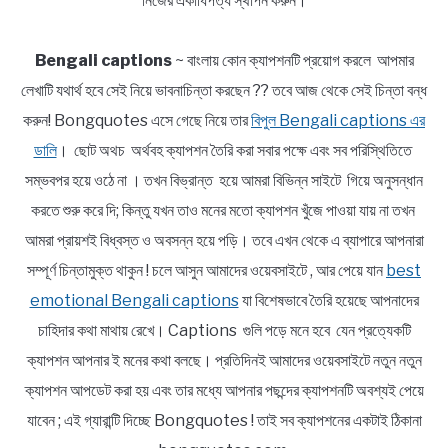
নিজের একাধিপত্য স্থাপন করুন।
Bengali captions
~ বাংলায় কোন ক্যাপশনটি প্রয়োগ করলে আপমার
লেখাটি যথার্থ হবে সেই নিয়ে ভাবনাচিন্তা করছেন ?? তবে আজ থেকে সেই চিন্তা বন্ধ
করুন! Bongquotes এসে গেছে নিয়ে তার
বিপুল Bengali captions এর
ডালি
। ছোট অথচ অর্থবহ ক্যাপশন তৈরি করা সবার পক্ষে এবং সব পরিস্থিতিতে
সম্ভবপর হয়ে ওঠে না । তখন বিভ্রান্ত হয়ে আমরা বিভিন্ন সাইটে গিয়ে অনুসন্ধান
করতে শুরু করে দি; কিন্তু যখন তাও মনের মতো ক্যাপশন খুঁজে পাওয়া যায় না তখন
আমরা প্রায়শই বিধ্বস্ত ও অবসন্ন হয়ে পড়ি। তবে এখন থেকে এ ব্যাপারে আপনারা
সম্পূর্ণ চিন্তামুক্ত থাকুন ! চলে আসুন আমাদের ওয়েবসাইটে , আর পেয়ে যান
best
emotional Bengali captions
যা বিশেষভাবে তৈরি হয়েছে আপনাদের
চাহিদার কথা মাথায় রেখে। Captions গুলি পড়ে মনে হবে যেন প্রত্যেকটি
ক্যাপশন আপনার ই মনের কথা বলছে। প্রতিদিনই আমাদের ওয়েবসাইটে নতুন নতুন
ক্যাপশন আপডেট করা হয় এবং তার মধ্যে আপনার পছন্দের ক্যাপশনটি অবশ্যই পেয়ে
যাবেন ; এই গ্যারান্টি দিচ্ছে Bongquotes ! তাই সব ক্যাপশনের একটাই ঠিকানা