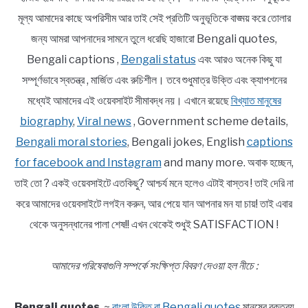
মূল্য আমাদের কাছে অপরিসীম আর তাই সেই প্রতিটি অনুভূতিকে বাঙ্ময় করে তোলার
জন্য আমরা আপনাদের সামনে তুলে ধরেছি হাজারো Bengali quotes,
Bengali captions ,
Bengali status
এবং আরও অনেক কিছু যা
সম্পূর্ণভাবে স্বতন্ত্র , মার্জিত এবং রুচিশীল। তবে শুধুমাত্র উক্তি এবং ক্যাপশনের
মধ্যেই আমাদের এই ওয়েবসাইট সীমাবদ্ধ নয়। এখানে রয়েছে
বিখ্যাত মানুষের
biography
,
Viral news
, Government scheme details,
Bengali moral stories
, Bengali jokes, English
captions
for facebook and Instagram
and many more. অবাক হচ্ছেন,
তাই তো ? একই ওয়েবসাইটে এতকিছু? আশ্চর্য মনে হলেও এটাই বাস্তব ! তাই দেরি না
করে আমাদের ওয়েবসাইটে লগইন করুন, আর পেয়ে যান আপনার মন যা চায়! তাই এবার
থেকে অনুসন্ধানের পালা শেষ!! এখন থেকেই শুধুই SATISFACTION !
আমাদের পরিষেবাগুলি সম্পর্কে সংক্ষিপ্ত বিবরণ দেওয়া হল নীচে :
Bengali quotes
~
বাংলা উক্তি বা Bengali quotes
মানুষের বক্তব্য