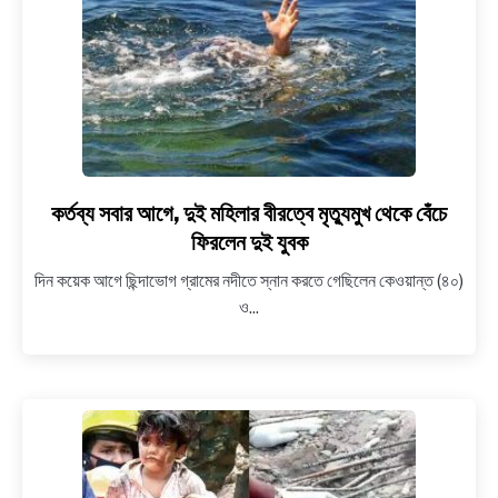
সেরার
শিরোপা
জিতেছে
ভারতের
নীলাকান্ত
ভানু
প্রকাশ
কর্তব্য সবার আগে, দুই মহিলার বীরত্বে মৃত্যুমুখ থেকে বেঁচে
link
to
ফিরলেন দুই যুবক
কর্তব্য
দিন কয়েক আগে ছিন্দাভোগ গ্রামের নদীতে স্নান করতে গেছিলেন কেওয়ান্ত (৪০)
সবার
ও...
আগে,
দুই
মহিলার
বীরত্বে
মৃত্যুমুখ
থেকে
বেঁচে