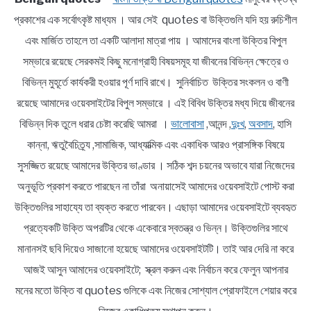
প্রকাশের এক সর্বোৎকৃষ্ট মাধ্যম । আর সেই quotes বা উক্তিগুলি যদি হয় রুচিশীল
এবং মার্জিত তাহলে তা একটি আলাদা মাত্রা পায় । আমাদের বাংলা উক্তির বিপুল
সম্ভারে রয়েছে সেরকমই কিছু মনোগ্রাহী বিষয়সমূহ যা জীবনের বিভিন্ন ক্ষেত্রে ও
বিভিন্ন মুহূর্তে কার্যকরী হওয়ার পূর্ণ দাবি রাখে। সুনির্বাচিত উক্তির সংকলন ও বাণী
রয়েছে আমাদের ওয়েবসাইটের বিপুল সম্ভারে । এই বিবিধ উক্তির মধ্য দিয়ে জীবনের
বিভিন্ন দিক তুলে ধরার চেষ্টা করেছি আমরা ।
ভালোবাসা
,আনন্দ ,
দুঃখ
,
অবসাদ
, হাসি
কান্না, ঋতুবৈচিত্র্য ,সামাজিক, আধ্যাত্মিক এবং একাধিক আরও প্রাসঙ্গিক বিষয়ে
সুসজ্জিত রয়েছে আমাদের উক্তির ভাণ্ডার । সঠিক শব্দ চয়নের অভাবে যারা নিজেদের
অনুভূতি প্রকাশ করতে পারছেন না তাঁরা অনায়াসেই আমাদের ওয়েবসাইটে পোস্ট করা
উক্তিগুলির সাহায্যে তা ব্যক্ত করতে পারবেন। এছাড়া আমাদের ওয়েবসাইটে ব্যবহৃত
প্রত্যেকটি উক্তি অপরটির থেকে একেবারে স্বতন্ত্র ও ভিন্ন। উক্তিগুলির সাথে
মানানসই ছবি দিয়েও সাজানো হয়েছে আমাদের ওয়েবসাইটটি। তাই আর দেরি না করে
আজই আসুন আমাদের ওয়েবসাইটে; স্ক্রল করুন এবং নির্বাচন করে ফেলুন আপনার
মনের মতো উক্তি বা quotes গুলিকে এবং নিজের সোশ্যাল প্রোফাইলে শেয়ার করে