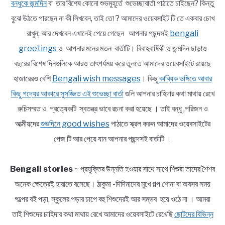
বন্ধুকে জন্মদিন
বা তার বিশেষ কোনো শুভমুহূর্তে শুভেচ্ছাবার্তা পাঠাতে চাইছেন? কিন্তু
বুঝে উঠতে পারছেন না কী লিখবেন, তাই তো ? আমাদের ওয়েবসাইট টি তে একবার চোখ
রাখুন; আর দেখবেন এখানেই পেয়ে গেছেন আপনার পছন্দসই
bengali
greetings
ও আপনার মনের মতন বার্তাটি। বিবাহবার্ষিকী ও জন্মদিন ছাড়াও
বছরের বিশেষ দিনগুলিকে আরও তাৎপর্যময় করে তুলতে আমাদের ওয়েবসাইটে রয়েছে
হাজারেরও বেশি
Bengali wish messages
। কিছু
কাব্যিক ভঙ্গিতে আবার
কিছু গদ্যের আকারে সুসজ্জিত এই শুভেচ্ছা বার্তা
গুলি আপনার চাহিদার কথা মাথায় রেখে
রুচিসম্মত ও প্রত্যেকটি স্বতন্ত্র ভাবে রচনা করা হয়েছে । তাই বন্ধু ,পরিজন ও
আত্মীয়দের
শুভদিনে good wishes
পাঠাতে স্ক্রল করুন আমাদের ওয়েবসাইটের
পেজ টি আর পেয়ে যান আপনার পছন্দসই বার্তাটি ।
Bengali stories
~ প্রযুক্তির উন্নতি হওয়ার সাথে সাথে শিশুরা তাদের শৈশব
অনেক ক্ষেত্রেই হারাতে বসেছে। ঠাকুমা -দিদিমাদের মুখে গল্প শোনা বা অবসর সময়
গল্পের বই পড়া, স্কুলের পড়ার চাপে বহু শিশুদেরই আর সম্ভব হয়ে ওঠে না । আমরা
তাই শিশুদের চাহিদার কথা মাথায় রেখে আমাদের ওয়েবসাইটে রেখেছি
ছোটদের বিভিন্ন