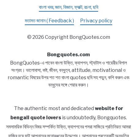
বাংলা খবর, জ্ঞান, বিজ্ঞান, ফ্যাক্ট, রচনা, ছবি
মতামত জানান ( Feedback )
Privacy policy
© 2026 Copyright BongQuotes.com
Bongquotes.com
BongQuotes-এ পাবেন বাংলা উক্তি, ক্যাপশন, স্ট্যাটাস ও শায়েরীর বিশাল
সংগ্রহ। ভালোবাসা, কষ্ট, জীবন, বন্ধুত্ব, attitude, motivational ও
romantic বিষয়ের উপর শত শত বাংলা quotes ছবি সহ পড়ুন, কপি করুন এবং
বন্ধুদের সঙ্গে শেয়ার করুন।
The authentic most and dedicated
website for
bengali quote lovers
is undoubtedly, Bongquotes.
সমসাময়িক বিভিন্ন বিষয় সম্পর্কিত উক্তি, ক্যাপশনের পসরা সাজিয়ে প্রতিনিয়ত আমরা
হাজির হয়ে যাই আপনাদের মনোরঞ্জনের উদ্দেশ্যে। আপনাদের প্রত্যেকটি অনুভূতির