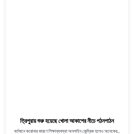
শুরু
হয়েছে
BENGALI LYRICS
খোলা
আকাশের
BENGALI NAMES
নীচে
পঠনপাঠন
BENGALI STORIES
ত্রিপুরায় শুরু হয়েছে খোলা আকাশের নীচে পঠনপাঠন
বর্তমানে করোনার কারণে শিক্ষাব্যবস্থা অনলাইন কেন্দ্রিক হলেও অনেকের...