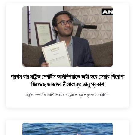
ইনস্টাগ্রাম
পোস্টে
খুশির
খবর
জানালেন
বিরুষ্কা
প্রথম বার মাইন্ড স্পোর্টস অলিম্পিয়াডে জয়ী হয়ে সেরার শিরোপা
link
to
জিতেছে ভারতের নীলাকান্ত ভানু প্রকাশ
প্রথম
মাইন্ড স্পোর্টস অলিম্পিয়াডের মেন্টাল ক্যালকুলেশন ওয়ার্ল্ড...
বার
মাইন্ড
স্পোর্টস
অলিম্পিয়াডে
জয়ী
হয়ে