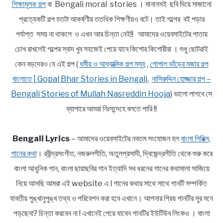
শিক্ষামূলক গল্প
বা Bengali moral stories । মানানসই ছবি দিয়ে সাজানো
প্রত্যেকটি গল্প যতটা আকর্ষণীয় ততধিক শিক্ষণীয়ও বটে। তাই গল্পের বই পড়ার
পর্যাপ্ত সময় না থাকলে ও এখন আর চিন্তা নেই!! আমাদের ওয়েবসাইটের পাতায়
চোখ রাখলেই গল্পের স্বাদ খুব সহজেই পেয়ে যাবে কিশোর কিশোরীরা । শুধু ছোটরাই
কেন বড়দেরও যে এই গল্প (
ধর্মীয় ও আধ্যাত্মিক গল্প সমূহ
,
গোপাল ভাঁড়ের মজার গল্প
বাংলাতে | Gopal Bhar Stories in Bengali
,
নাসিরুদ্দিন হোজ্জার গল্প –
Bengali Stories of Mullah Nasreddin Hooja
) ভালো লাগবে সে
ব্যাপারে আমরা নিঃসন্দেহে বলতে পারি !!
Bengali Lyrics
– আমাদের ওয়েবসাইটের নবতম সংযোজন হল
বাংলা লিরিক্স,
গানের কথা
। রবীন্দ্রসংগীত, নজরুলগীতি, অতুলপ্রসাদী, দ্বিজেন্দ্রগীতি থেকে শুরু করে
বাংলা আধুনিক গান, বাংলা ছায়াছবির গান ইত্যাদি সব ধরনের গানের কথামালা সাজিয়ে
নিয়ে আসছি আমরা এই website এ l গানের কথার সাথে সাথে গানটি সম্পর্কিত
যাবতীয় পুঙ্খানুপুঙ্খ তথ্য ও পরিবেশন করা হবে এখানে। আপনার প্রিয় গানটির সুর মনে
পড়ছেনা? চিন্তা করবেন না ! এখানেই পেয়ে যাবেন গানটির ইউটিউব লিংকও । বাংলা