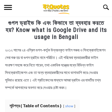
Skip
Searc
to
content
গুগল ড্রাইভ কি এবং কিভাবে তা ব্যবহার করতে
TECHNOLOGY
হয়? Know what is Google Drive and its
usage in Bengali
HEALTH & LIFESTYLE
২০১২ সালের ২৪ এপ্রিল গুগল-কর্তৃক উন্নয়নকৃত ফাইল সঞ্চয় ও সিনক্রোনাইজেশন
in
BIOGRAPHY
Educational
,
Technology
সেবা শুরু হয় যা গুগল ড্রাইভ নামে পরিচিত। এই পরিষেবা ব্যবহারকারীরা ফাইল
সংরক্ষণ সহজে করে নিতে পারেন, তথা একাধিক যন্ত্রের মধ্যে বিভিন্ন ফাইল
EDUCATIONAL
সিনক্রোনাইজেশন এবং তা অন্য ব্যবহারকারীদের সাথে ভাগাভাগি করে নেওয়ার
BENGALI WISHES
সুবিধাও রয়েছে এতে। এই প্রতিবেদনের মাধ্যমে আমরা ড্রাইভ এর যাবতীয় তথ্য
সম্পর্কে আপনাদের অবগত করে দেওয়ার চেষ্টা করব।
QUOTES & CAPTIONS
সূচিপত্র ( Table of Contents )
show
NEWS