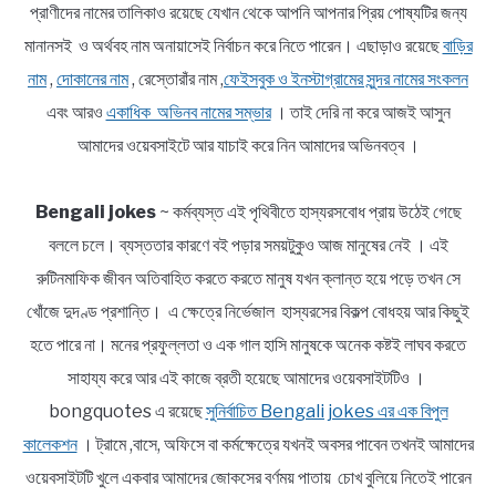
প্রাণীদের নামের তালিকাও রয়েছে যেখান থেকে আপনি আপনার প্রিয় পোষ্যটির জন্য
মানানসই ও অর্থবহ নাম অনায়াসেই নির্বাচন করে নিতে পারেন। এছাড়াও রয়েছে
বাড়ির
নাম
,
দোকানের নাম
, রেস্তোরাঁর নাম ,
ফেইসবুক ও ইনস্টাগ্রামের সুন্দর নামের সংকলন
এবং আরও
একাধিক অভিনব নামের সম্ভার
। তাই দেরি না করে আজই আসুন
আমাদের ওয়েবসাইটে আর যাচাই করে নিন আমাদের অভিনবত্ব ।
Bengali jokes
~ কর্মব্যস্ত এই পৃথিবীতে হাস্যরসবোধ প্রায় উঠেই গেছে
বললে চলে। ব্যস্ততার কারণে বই পড়ার সময়টুকুও আজ মানুষের নেই । এই
রুটিনমাফিক জীবন অতিবাহিত করতে করতে মানুষ যখন ক্লান্ত হয়ে পড়ে তখন সে
খোঁজে দুদণ্ড প্রশান্তি। এ ক্ষেত্রে নির্ভেজাল হাস্যরসের বিকল্প বোধহয় আর কিছুই
হতে পারে না। মনের প্রফুল্লতা ও এক গাল হাসি মানুষকে অনেক কষ্টই লাঘব করতে
সাহায্য করে আর এই কাজে ব্রতী হয়েছে আমাদের ওয়েবসাইটটিও ।
bongquotes এ রয়েছে
সুনির্বাচিত Bengali jokes এর এক বিপুল
কালেকশন
। ট্রামে ,বাসে, অফিসে বা কর্মক্ষেত্রে যখনই অবসর পাবেন তখনই আমাদের
ওয়েবসাইটটি খুলে একবার আমাদের জোকসের বর্ণময় পাতায় চোখ বুলিয়ে নিতেই পারেন