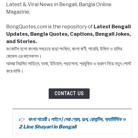
Latest & Viral News in Bengali, Bangla Online
Block
Magazine.
list
Captions,
BongQuotes.com is the repository of
Latest Bengali
Quotes
Updates, Bangla Quotes, Captions, Bengali Jokes,
and Stories.
বংকোটস হলো বাংলায় সবচেয়ে বড়ো পংক্তি, বাংলা বাণী, শায়েরি, উক্তি ও হাসির
জোকস এর কালেকশন।
আমরা নিয়মিত সাহিত্য, ভাষা, ইতিহাস, পড়াশোনা, প্রযুক্তি ও ভ্রমণ নিয়ে নতুন পোস্ট
করে থাকি।
CONTACT US
বাংলা শায়েরী ২ লাইনে | সেরা প্রেম, দুঃখ, রোমান্টিক, অ্যাটিটিউড ও
2 Line Shayari in Bengali