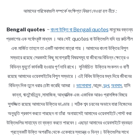
আমাদের পরিষেবাগুলি সম্পর্কে সংক্ষিপ্ত বিবরণ দেওয়া হল নীচে :
Bengali quotes
~
বাংলা উক্তি বা Bengali quotes
মানুষের বক্তব্য
প্রকাশের এক সর্বোৎকৃষ্ট মাধ্যম । আর সেই quotes বা উক্তিগুলি যদি হয় রুচিশীল
এবং মার্জিত তাহলে তা একটি আলাদা মাত্রা পায় । আমাদের বাংলা উক্তির বিপুল
সম্ভারে রয়েছে সেরকমই কিছু মনোগ্রাহী বিষয়সমূহ যা জীবনের বিভিন্ন ক্ষেত্রে ও
বিভিন্ন মুহূর্তে কার্যকরী হওয়ার পূর্ণ দাবি রাখে। সুনির্বাচিত উক্তির সংকলন ও বাণী
রয়েছে আমাদের ওয়েবসাইটের বিপুল সম্ভারে । এই বিবিধ উক্তির মধ্য দিয়ে জীবনের
বিভিন্ন দিক তুলে ধরার চেষ্টা করেছি আমরা ।
ভালোবাসা
,আনন্দ ,
দুঃখ
,
অবসাদ
, হাসি
কান্না, ঋতুবৈচিত্র্য ,সামাজিক, আধ্যাত্মিক এবং একাধিক আরও প্রাসঙ্গিক বিষয়ে
সুসজ্জিত রয়েছে আমাদের উক্তির ভাণ্ডার । সঠিক শব্দ চয়নের অভাবে যারা নিজেদের
অনুভূতি প্রকাশ করতে পারছেন না তাঁরা অনায়াসেই আমাদের ওয়েবসাইটে পোস্ট করা
উক্তিগুলির সাহায্যে তা ব্যক্ত করতে পারবেন। এছাড়া আমাদের ওয়েবসাইটে ব্যবহৃত
প্রত্যেকটি উক্তি অপরটির থেকে একেবারে স্বতন্ত্র ও ভিন্ন। উক্তিগুলির সাথে