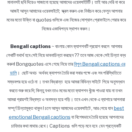
মানানসই ছবি দিয়েও সাজানো হয়েছে আমাদের ওয়েবসাইটটি। তাই আর দেরি না করে
আজই আসুন আমাদের ওয়েবসাইটে; স্ক্রল করুন এবং নির্বাচন করে ফেলুন আপনার
মনের মতো উক্তি বা quotes গুলিকে এবং নিজের সোশ্যাল প্রোফাইলে শেয়ার করে
নিজের একাধিপত্য স্থাপন করুন।
Bengali captions
~ বাংলায় কোন ক্যাপশনটি প্রয়োগ করলে আপমার
লেখাটি যথার্থ হবে সেই নিয়ে ভাবনাচিন্তা করছেন ?? তবে আজ থেকে সেই চিন্তা বন্ধ
করুন! Bongquotes এসে গেছে নিয়ে তার
বিপুল Bengali captions এর
ডালি
। ছোট অথচ অর্থবহ ক্যাপশন তৈরি করা সবার পক্ষে এবং সব পরিস্থিতিতে
সম্ভবপর হয়ে ওঠে না । তখন বিভ্রান্ত হয়ে আমরা বিভিন্ন সাইটে গিয়ে অনুসন্ধান
করতে শুরু করে দি; কিন্তু যখন তাও মনের মতো ক্যাপশন খুঁজে পাওয়া যায় না তখন
আমরা প্রায়শই বিধ্বস্ত ও অবসন্ন হয়ে পড়ি। তবে এখন থেকে এ ব্যাপারে আপনারা
সম্পূর্ণ চিন্তামুক্ত থাকুন ! চলে আসুন আমাদের ওয়েবসাইটে , আর পেয়ে যান
best
emotional Bengali captions
যা বিশেষভাবে তৈরি হয়েছে আপনাদের
চাহিদার কথা মাথায় রেখে। Captions গুলি পড়ে মনে হবে যেন প্রত্যেকটি