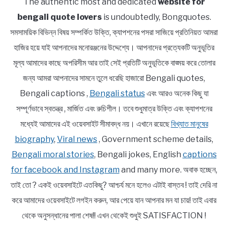
The authentic most and dedicated
website for
bengali quote lovers
is undoubtedly, Bongquotes.
সমসাময়িক বিভিন্ন বিষয় সম্পর্কিত উক্তি, ক্যাপশনের পসরা সাজিয়ে প্রতিনিয়ত আমরা
হাজির হয়ে যাই আপনাদের মনোরঞ্জনের উদ্দেশ্যে। আপনাদের প্রত্যেকটি অনুভূতির
মূল্য আমাদের কাছে অপরিসীম আর তাই সেই প্রতিটি অনুভূতিকে বাঙ্ময় করে তোলার
জন্য আমরা আপনাদের সামনে তুলে ধরেছি হাজারো Bengali quotes,
Bengali captions ,
Bengali status
এবং আরও অনেক কিছু যা
সম্পূর্ণভাবে স্বতন্ত্র , মার্জিত এবং রুচিশীল। তবে শুধুমাত্র উক্তি এবং ক্যাপশনের
মধ্যেই আমাদের এই ওয়েবসাইট সীমাবদ্ধ নয়। এখানে রয়েছে
বিখ্যাত মানুষের
biography
,
Viral news
, Government scheme details,
Bengali moral stories
, Bengali jokes, English
captions
for facebook and Instagram
and many more. অবাক হচ্ছেন,
তাই তো ? একই ওয়েবসাইটে এতকিছু? আশ্চর্য মনে হলেও এটাই বাস্তব ! তাই দেরি না
করে আমাদের ওয়েবসাইটে লগইন করুন, আর পেয়ে যান আপনার মন যা চায়! তাই এবার
থেকে অনুসন্ধানের পালা শেষ!! এখন থেকেই শুধুই SATISFACTION !