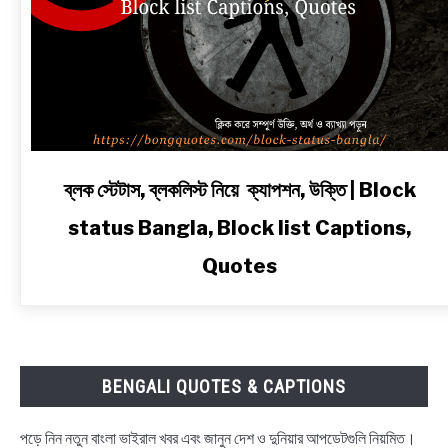
link
ব্লক স্টেটাস, ব্লকলিস্ট নিয়ে ক্যাপশন, উক্তি | Block
to
status Bangla, Block list Captions,
ব্লক
স্টেটাস,
Quotes
ব্লকলিস্ট
নিয়ে
ক্যাপশন,
উক্তি
|
BENGALI QUOTES & CAPTIONS
Block
status
পড়ে নিন নতুন বাংলা ভাইরাল খবর এবং জানুন দেশ ও দুনিয়ার আপডেটগুলি নিয়মিত।
Bangla,